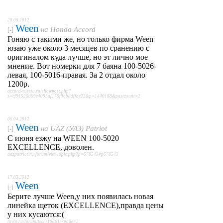
28.06.2012
Ween
на
Honda Accord
[-]
Гоняю с такими же, но только фирма Ween
юзаю уже около 3 месяцев по сранению с
оригиналом куда лучше, но эт лично мое
мнение. Вот номерки для 7 баяна 100-5026-
левая, 100-5016-правая. За 2 отдал около
1200р.
accord-russia.ru/showpost.php?
s=cf91526d69e4093af176f9bb8dffae22&p=1440188&postcount=2
06.04.2012
Ween
на
UAZ (УАЗ) Patriot
[-]
С июня езжу на WEEN 100-5020
EXCELLENCE, доволен.
uazpatriot.ru/forum/viewtopic.php?p=678543#p678543
17.03.2012
Ween
[-]
Берите лучше Ween,у них появилась новая
линейка щеток (EXCELLENCE),правда цены
у них кусаются:(
tavto.ru/forum/tech/10861/?page=2