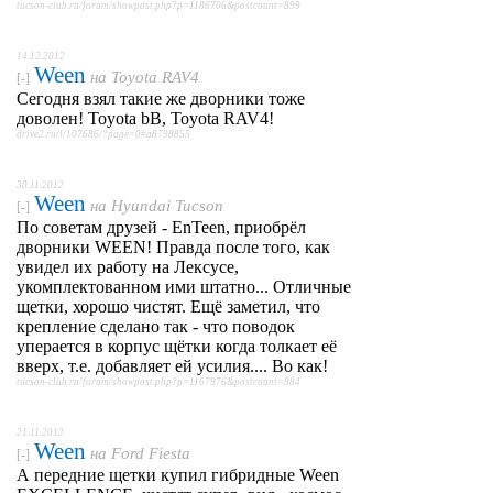
tucson-club.ru/forum/showpost.php?p=1186706&postcount=899
14.12.2012
Ween
на
Toyota RAV4
[-]
Сегодня взял такие же дворники тоже
доволен! Toyota bB, Toyota RAV4!
drive2.ru/l/107686/?page=0#a8798855
30.11.2012
Ween
на
Hyundai Tucson
[-]
По советам друзей - EnTeen, приобрёл
дворники WEEN! Правда после того, как
увидел их работу на Лексусе,
укомплектованном ими штатно... Отличные
щетки, хорошо чистят. Ещё заметил, что
крепление сделано так - что поводок
уперается в корпус щётки когда толкает её
вверх, т.е. добавляет ей усилия.... Во как!
tucson-club.ru/forum/showpost.php?p=1167976&postcount=884
21.11.2012
Ween
на
Ford Fiesta
[-]
А передние щетки купил гибридные Ween