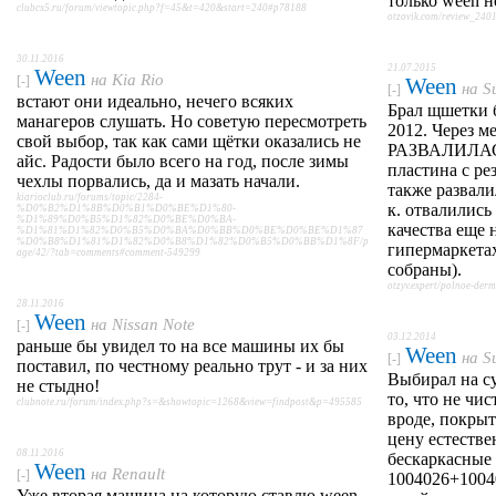
только ween н
clubcx5.ru/forum/viewtopic.php?f=45&t=420&start=240#p78188
otzovik.com/review_240
30.11.2016
21.07.2015
Ween
на
Kia Rio
[-]
Ween
на
S
[-]
встают они идеально, нечего всяких
Брал щшетки б
манагеров слушать. Но советую пересмотреть
2012. Через м
свой выбор, так как сами щётки оказались не
РАЗВАЛИЛАСЬ 
айс. Радости было всего на год, после зимы
пластина с ре
чехлы порвались, да и мазать начали.
также развали
kiarioclub.ru/forums/topic/2284-
к. отвалились
%D0%B2%D1%8B%D0%B1%D0%BE%D1%80-
%D1%89%D0%B5%D1%82%D0%BE%D0%BA-
качества еще 
%D1%81%D1%82%D0%B5%D0%BA%D0%BB%D0%BE%D0%BE%D1%87
%D0%B8%D1%81%D1%82%D0%B8%D1%82%D0%B5%D0%BB%D1%8F/p
гипермаркетах
age/42/?tab=comments#comment-549299
собраны).
otzyv.expert/polnoe-de
28.11.2016
Ween
на
Nissan Note
[-]
03.12.2014
раньше бы увидел то на все машины их бы
Ween
на
S
[-]
поставил, по честному реально трут - и за них
Выбирал на су
не стыдно!
то, что не чи
clubnote.ru/forum/index.php?s=&showtopic=1268&view=findpost&p=495585
вроде, покрыти
цену естестве
08.11.2016
бескаркасные 
Ween
на
Renault
[-]
1004026+10040
Уже вторая машина на которую ставлю ween