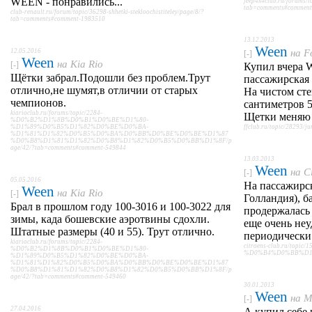
WEEN - понравились...
jeep4x4club.ru/forums/t
tab=comments#comment
club-renault.ru/forum/topic/36298-shhetki-stekloochistiteley/page/8/?
tab=comments#comment-1983510
13.12.2013
Ween
12.05.2016
на
F
[-]
Ween
на
Kia Rio
[-]
Купил вчера W
Щётки забрал.Подошли без проблем.Трут
пассажирская 
отлично,не шумят,в отличии от старых
На чистом ст
чемпионов.
сантиметров 5
kiarioclub.ru/forums/topic/2284-
Щетки меняю р
%D0%B2%D1%8B%D0%B1%D0%BE%D1%80-
%D1%89%D0%B5%D1%82%D0%BE%D0%BA-
ffclub.ru/topic/28293/j
%D1%81%D1%82%D0%B5%D0%BA%D0%BB%D0%BE%D0%BE%D1%87
%D0%B8%D1%81%D1%82%D0%B8%D1%82%D0%B5%D0%BB%D1%8F/p
age/42/?tab=comments#comment-549844
13.03.2013
Ween
на
C
[-]
05.05.2016
На пассажирс
Ween
на
Kia Rio
[-]
Голландия), б
Брал в прошлом году 100-3016 и 100-3022 для
продержалась
зимы, када бошевские аэротвины сдохли.
еще очень неу
Штатные размеры (40 и 55). Трут отлично.
периодически
kiarioclub.ru/forums/topic/2284-
citroens-club.ru/t
%D0%B2%D1%8B%D0%B1%D0%BE%D1%80-
%D0%B4%D0%BB%D1%8F
%D1%89%D0%B5%D1%82%D0%BE%D0%BA-
%D1%81%D1%82%D0%B5%D0%BA%D0%BB%D0%BE%D0%BE%D1%87
%D0%B8%D1%81%D1%82%D0%B8%D1%82%D0%B5%D0%BB%D1%8F/p
age/42/?tab=comments#comment-549460
30.01.2013
Ween
на
M
[-]
27.04.2016
А купил себе 