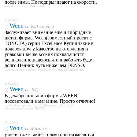
после зимы. Не подпрыгивают на скорости.
otzovik.com/review_947661.html
23.02.2014
Ween
на
KIA Sorento
[-]
Заслуживает внимание ещё и гибридные
щётки фирмы Ween(совместный проект с
TOYOTA) серии Excellence Купил такие в
подарок другу.Качество изготовления и
упаковки-выше всяких похвал,чистят-
великолепно,надеюсь,что и работать будут
долго.Ценник-чуть ниже чем DENSO.
sorento.kia-club.ru/forum/viewtopic.php?f=9&t=2373&start=120
14.02.2014
Ween
на
Jeep
[-]
В декабре поставил фирмы WEEN,
посоветовали в магазине. Просто отлично!
jeep4x4club.ru/forums/topic/31789-tema-pro-dvorniki/?
tab=comments#comment-821382
27.12.2013
Ween
на
Mazda 6
[-]
у меня тоже такие, только они называются