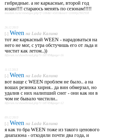
гибридные. а не каркасные, второй год
юзаю!!!! стараюсь менять по сезонам!!!!!
mazda6.ru/m/viewtopic.php?f=106&t=4501&start=1100#p2902938
26.12.2013
Ween
на
Lada Калина
[-]
тот же каркасный WEEN - нарадоваться на
него не мог, с утра обстучишь его от льда и
чистит как летом..))
lkforum.ru/showthread.php?t=58749&page=16
11.12.2013
Ween
на
Lada Калина
[-]
вот ваще с WEEN проблем не было.. а на
вошах резинка хирня.. да вин обмерзал, но
удалив с них налипший снег - они как ни в
чом не бывало чистили..
lkforum.ru/showthread.php?t=58749&page=12
09.12.2013
Ween
на
Lada Калина
[-]
я как то бра WEEN тоже из такого ценового
диапазона - отходили почти два года, и