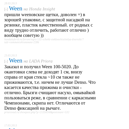
28.03.2013
Ween
на
Honda Insight
[-]
пришли weenовские щетки, доволен =) в
хорошей упаковке, с защитной насадкой на
резинке, пластик качественный. от родных с
виду трудно отличить, работают отлично )
вообщем советую ))
hondahybrid.ru/forum/topic/132-schetki-stekloochistitelya-dvorniki/?
tab=comments#comment-2286
23.03.2013
Ween
на
LADA Priora
[-]
Заказал и получил Ween 100-5020. До
окантовки слева не доходят 1 см, внизу
справа от края стекла ~10 см также не
прижимаются, т.е. ничем не лучше Denso. Что
касается качества прижима и очистки -
отлично. Брызги счищают насухо, омывайкой
пользоваться реже, в сравнении с каркасными
Чемпионами, скрипа нет. Отличаются от
Denso фиксацией на рычаге.
priorovod.ru/showpost.php?p=2135034&postcount=532
17.03.2013