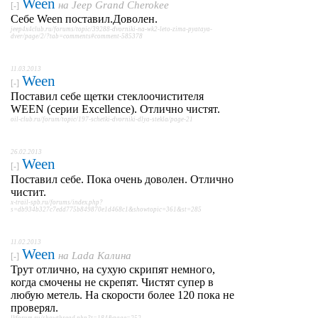
Ween
на
Jeep Grand Cherokee
[-]
Себе Ween поставил.Доволен.
jeep4x4club.ru/forums/topic/39288-dvorniki-na-wk2-leto-zima-pyataya-
dver/page/2/?tab=comments#comment-585378
11.03.2013
Ween
[-]
Поставил себе щетки стеклоочистителя
WEEN (серии Excellence). Отлично чистят.
oil-club.ru/forum/topic/197-schetki-dvorniki-dlya-stekla/page-21
26.02.2013
Ween
[-]
Поставил себе. Пока очень доволен. Отлично
чистит.
x-trail-spb.ru/forums/index.php?
s=db934b327c7edd775b849870e1d468c1&showtopic=361&st=285
11.02.2013
Ween
на
Lada Калина
[-]
Трут отлично, на сухую скрипят немного,
когда смочены не скрепят. Чистят супер в
любую метель. На скорости более 120 пока не
проверял.