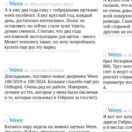
Ween
на
Mitsubishi Pajero Sport
[-]
сказали, что н
А я уже два года езжу с гибридными щетками
не очень дов
ween excellence. Езжу круглый год, каждый
всей поверхно
день, достаточно интенсивно. Полос не
разводы. Снач
оставляют, но сейчас стали хуже тереть,
той стороной 
думаю сменить. Считаю, что два года
другому не по
постоянной эксплуатации для щеток - много.
mitsubishi-asx.net/for
Может попались такие, но хочу попробовать
купить еще раз эту марку.
10.01.2013
pajero4x4.ru/bbs/phpBB2/viewtopic.php?p=2407604#p2407604
Ween
на
K
[-]
брал бескарк
20.04.2016
800, Трут неп
Ween
на
Chevrolet Orlando
[-]
снег и ведут с
Докладываю, поставил новые дворники Ween
реагент стира
100-5019 и 100-5024. Большое спасибо ещё раз
периметру во
Orthoped. Очень рад их работе. Наверное,
4.
лучшие из тех, которые у меня были (включая
kiarioclub.ru/forums/
и те, которые пользовал в Гейропе за госсчет).
cluborlando.ru/forum/showthread.php?t=362&page=50
05.01.2013
Ween
на
K
[-]
17.02.2016
Я вот чот хоч
Ween
[-]
дарила Гибри
Катаюсь пару недель на зимних щетках Ween.
и в местах со
Это типа Тойота-афтермаркет - все радует