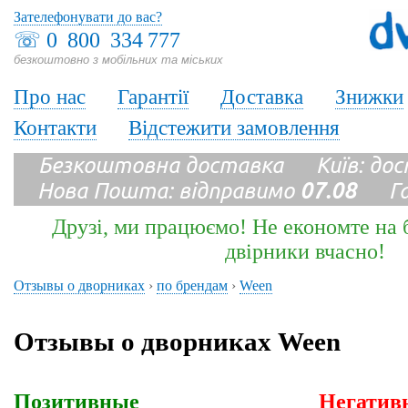
Зателефонувати до вас?
☏
0 800 334 777
безкоштовно з мобільних та міських
Про нас
Гарантії
Доставка
Знижки
Контакти
Відстежити замовлення
Безкоштовна доставка Київ: до
Нова Пошта: відправимо
07.08
Гара
Друзі, ми працюємо! Не економте на б
двірники вчасно!
Отзывы о дворниках
›
по брендам
›
Ween
Отзывы о дворниках Ween
Позитивные
Негатив