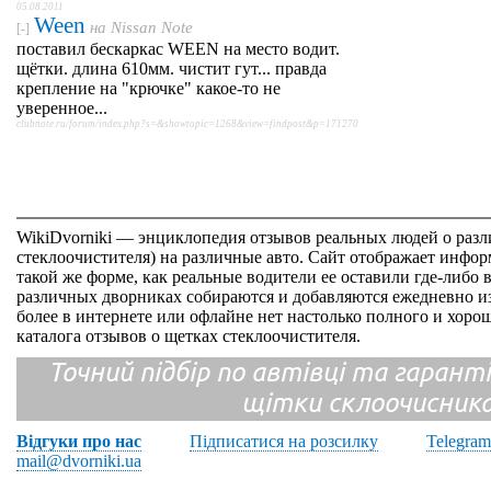
05.08.2011
Ween
на
Nissan Note
[-]
поставил бескаркас WEEN на место водит.
щётки. длина 610мм. чистит гут... правда
крепление на "крючке" какое-то не
уверенное...
clubnote.ru/forum/index.php?s=&showtopic=1268&view=findpost&p=171270
WikiDvorniki — энциклопедия отзывов реальных людей о раз
стеклоочистителя) на различные авто. Сайт отображает инфор
такой же форме, как реальные водители ее оставили где-либо 
различных дворниках собираются и добавляются ежедневно из
более в интернете или офлайне нет настолько полного и хор
каталога отзывов о щетках стеклоочистителя.
Точний підбір по автівці та гарантія
щітки склоочисник
Відгуки про нас
Підписатися на розсилку
Telegram
mail@dvorniki.ua