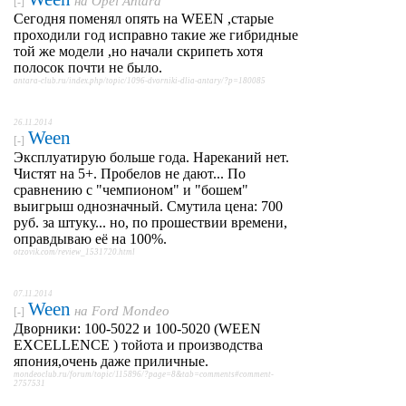
на
Opel Antara
[-]
Сегодня поменял опять на WEEN ,старые
проходили год исправно такие же гибридные
той же модели ,но начали скрипеть хотя
полосок почти не было.
antara-club.ru/index.php/topic/1096-dvorniki-dlia-antary/?p=180085
26.11.2014
Ween
[-]
Эксплуатирую больше года. Нареканий нет.
Чистят на 5+. Пробелов не дают... По
сравнению с "чемпионом" и "бошем"
выигрыш однозначный. Смутила цена: 700
руб. за штуку... но, по прошествии времени,
оправдываю её на 100%.
otzovik.com/review_1531720.html
07.11.2014
Ween
на
Ford Mondeo
[-]
Дворники: 100-5022 и 100-5020 (WEEN
EXCELLENCE ) тойота и производства
япония,очень даже приличные.
mondeoclub.ru/forum/topic/115896/?page=8&tab=comments#comment-
2757531