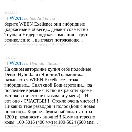
28.02.2012
Ween
на
Skoda Felicia
[-]
берите WEEN Exellence они гибридные
(каркасные в обвесе)... делают совместно
Toyota и Нидерландская компания... трут
великолепно... выглядят потрясающе...
forum.skoda-club.ru/viewtopic.php?p=1532147#p1532147
11.12.2011
Ween
на
Hyundai Tucson
[-]
На одном авторынке купил себе подобные
Denso Hybrid... из Японии/Голландия...
называются WEEN Excellence... тоже
гибридные... Снял свой Бош аэротвин... (за
последнее время качество их работы кроме
матюков ничего не вызывали у меня)... И...
вот оно - СЧАСТЬЕ!!!! Стекло очень чистое!!!
Никаких тебе разводов и полос (Бош с новья
полосил)... Короче - будем наблюдать, но за
1200 р. комплект - вполне!!! Кому интересно
коды: 100-5016 (400 мм) и 100-5024 (600 мм)...
tucson-club.ru/forum/showpost.php?p=971354&postcount=779