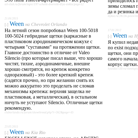
приходилось и
oil-club.ru/forum/topic/197-schetki-dvorniki-dlya-stekla/page-52
зимы сломал 
да и резинка 
mykia.ru/28136-post4.h
21.04.2015
Ween
на
Chevrolet Orlando
[-]
На летний сезон попробовал Ween 100-5018
17.01.2012
Ween
100-5024 гибридные щетки (каркасные в
на
H
[-]
пластиковом аэродинамическом кожухе с
Я купил неда
четырьмя "суставами" на протяжении щетки.
по exist подхо
Главное достоинство в отличие от Valeo
щетки, они пр
Silencio (про которые писал выше, что хорошо
самого начала
чистят, тихие, аэродинамичные, внешне
корпус щетки.
хорошо смотрятся, но крепеж конкретно
hyundai-i30.ru/viewto
одноразовый) - это более крепкий крепеж
(садятся прочно, но при желании снять их
можно аккуратно это проделать не сломав
механизмы крепежа: верхняя защелка не
пластиковая, а металлическая), в остальном
ничуть не уступают Silencio. Отличные щетки
рекомендую.
cluborlando.ru/forum/showthread.php?t=362&page=45
23.03.2015
Ween
на
Kia Rio
[-]