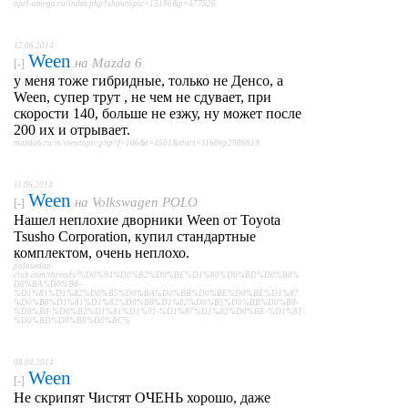
opel-omega.ru/index.php?showtopic=15196&p=477526
12.06.2014
Ween
на
Mazda 6
[-]
у меня тоже гибридные, только не Денсо, а
Ween, супер трут , не чем не сдувает, при
скорости 140, больше не езжу, ну может после
200 их и отрывает.
mazda6.ru/m/viewtopic.php?f=106&t=4501&start=1160#p2986819
11.06.2014
Ween
на
Volkswagen POLO
[-]
Нашел неплохие дворники Ween от Toyota
Tsusho Corporation, купил стандартные
комплектом, очень неплохо.
polosedan-
club.com/threads/%D0%94%D0%B2%D0%BE%D1%80%D0%BD%D0%B8%
D0%BA%D0%B8-
%D1%81%D1%82%D0%B5%D0%BA%D0%BB%D0%BE%D0%BE%D1%87
%D0%B8%D1%81%D1%82%D0%B8%D1%82%D0%B5%D0%BB%D0%B8-
%D0%B8-%D0%B2%D1%81%D1%91-%D1%87%D1%82%D0%BE-%D1%81-
%D0%BD%D0%B8%D0%BC%
08.04.2014
Ween
[-]
Не скрипят Чистят ОЧЕНЬ хорошо, даже