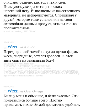
очищают отлично как воду так и снег.
Пользуюсь уже два месяца никаких
нареканий нету. Выполнены из качественного
материала, не деформируются. Спрашивал у
друзей, которые тоже установили на свои
автомобили данный продукт, отзывы только
положительные.
otzovik.com/review_1369274.html
30.09.2014
Ween
на
Kia Rio
[-]
Перед прошлой зимой покупал щетки фирмы
ween, гибридные, остался доволен! К этой
зиме опять их заказывать буду!
kiarioclub.ru/forums/topic/2284-
%D0%B2%D1%8B%D0%B1%D0%BE%D1%80-
%D1%89%D0%B5%D1%82%D0%BE%D0%BA-
%D1%81%D1%82%D0%B5%D0%BA%D0%BB%D0%BE%D0%BE%D1%87
%D0%B8%D1%81%D1%82%D0%B8%D1%82%D0%B5%D0%BB%D1%8F/p
age/37/?tab=comments#comment-500434
03.09.2014
Ween
на
Opel Omega
[-]
Были у меня и обычные, и безкаркасные. Эти
понравились больше всего. Плотно
прилегают, тихие. Зимой достаточно удобные.