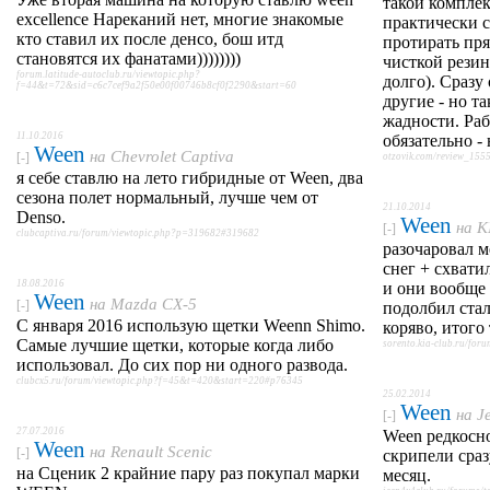
такой комплек
excellence Нареканий нет, многие знакомые
практически с
кто ставил их после денсо, бош итд
протирать пря
становятся их фанатами))))))))
чисткой резин
forum.latitude-autoclub.ru/viewtopic.php?
долго). Сразу
f=44&t=72&sid=c6c7cef9a2f50e00f00746b8cf0f2290&start=60
другие - но т
жадности. Ра
11.10.2016
обязательно - 
Ween
на
Chevrolet Captiva
[-]
otzovik.com/review_155
я себе ставлю на лето гибридные от Ween, два
сезона полет нормальный, лучше чем от
21.10.2014
Denso.
Ween
на
K
[-]
clubcaptiva.ru/forum/viewtopic.php?p=319682#319682
разочаровал 
снег + схвати
18.08.2016
и они вообще 
Ween
на
Mazda CX-5
[-]
подолбил стал
С января 2016 использую щетки Weenn Shimo.
коряво, итого 
Самые лучшие щетки, которые когда либо
sorento.kia-club.ru/fo
использовал. До сих пор ни одного развода.
clubcx5.ru/forum/viewtopic.php?f=45&t=420&start=220#p76345
25.02.2014
Ween
на
J
[-]
27.07.2016
Ween редкосно
Ween
на
Renault Scenic
[-]
скрипели сраз
на Сценик 2 крайние пару раз покупал марки
месяц.