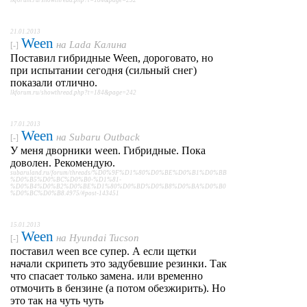
lkforum.ru/showthread.php?t=184&page=252
21.01.2013
Ween
на
Lada Калина
[-]
Поставил гибридные Ween, дороговато, но
при испытании сегодня (сильный снег)
показали отлично.
lkforum.ru/showthread.php?t=184&page=242
17.01.2013
Ween
на
Subaru Outback
[-]
У меня дворники ween. Гибридные. Пока
доволен. Рекомендую.
subaruland.ru/forum/threads/%D0%9F%D1%80%D0%BE%D0%B1%D0%BB
%D0%B5%D0%BC%D0%B0-%D1%81-
%D0%B4%D0%B2%D0%BE%D1%80%D0%BD%D0%B8%D0%BA%D0%B0
%D0%BC%D0%B8.4975/#post-143451
15.01.2013
Ween
на
Hyundai Tucson
[-]
поставил ween все супер. А если щетки
начали скрипеть это задубевшие резинки. Так
что спасает только замена. или временно
отмочить в бензине (а потом обезжирить). Но
это так на чуть чуть