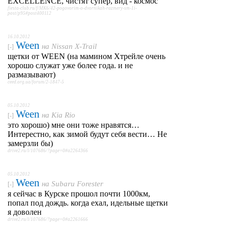
EXCELLENCE, чистят супер, вид - космос
fiesta-club.ru/f/MK6/42-pogovorim-o-dvornikah-razmery-sm-1i-
post/p95#post400112
16.10.2012
Ween
на
Nissan X-Trail
[-]
щетки от WEEN (на мамином Хтрейле очень
хорошо служат уже более года. и не
размазывают)
ceed.org.ua/forum/2-1847-5
05.10.2012
Ween
на
Kia Rio
[-]
это хорошо) мне они тоже нравятся…
Интерестно, как зимой будут себя вести… Не
замерзли бы)
drive2.ru/l/107686/?page=0#a2264366
05.10.2012
Ween
на
Subaru Forester
[-]
я сейчас в Курске прошол почти 1000км,
попал под дождь. когда ехал, идельные щетки
я доволен
drive2.ru/l/107686/?page=0#a2261666