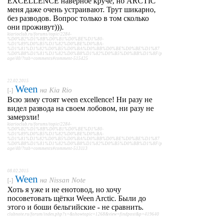
EXCELLENCE наверное круче, но ARCTIC
меня даже очень устраивают. Трут шикарно,
без разводов. Вопрос только в том сколько
они проживут))).
kiarioclub.ru/forums/topic/2284-
%D0%B2%D1%8B%D0%B1%D0%BE%D1%80-
%D1%89%D0%B5%D1%82%D0%BE%D0%BA-
%D1%81%D1%82%D0%B5%D0%BA%D0%BB%D0%BE%D0%BE%D1%87
%D0%B8%D1%81%D1%82%D0%B8%D1%82%D0%B5%D0%BB%D1%8F/p
age/40/?tab=comments#comment-515425
22.02.2015
Ween
на
Kia Rio
[-]
Всю зиму стоят ween excellence! Ни разу не
видел развода на своем лобовом, ни разу не
замерзли!
kiarioclub.ru/forums/topic/2284-
%D0%B2%D1%8B%D0%B1%D0%BE%D1%80-
%D1%89%D0%B5%D1%82%D0%BE%D0%BA-
%D1%81%D1%82%D0%B5%D0%BA%D0%BB%D0%BE%D0%BE%D1%87
%D0%B8%D1%81%D1%82%D0%B8%D1%82%D0%B5%D0%BB%D1%8F/p
age/40/?tab=comments#comment-513113
08.02.2015
Ween
на
Nissan Note
[-]
Хоть я уже и не енотовод, но хочу
посоветовать щётки Ween Arctic. Были до
этого и боши бельгийские - не сравнить.
clubnote.ru/forum/index.php?s=&showtopic=1268&view=findpost&p=419640