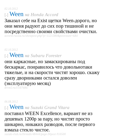
02.10.2012
Ween
на
Honda Accord
[-]
Заказал себе на Exist щетки Ween-дорого, но
они меня радуют до сих пор тишиной и не
посредственно своими свойствами очистки.
accord-russia.ru/showpost.php?p=1521380&postcount=684
02.10.2012
Ween
на
Subaru Forester
[-]
они каркасные, но замаскированы под
бескаркас, понравилось что довольнотаки
тяжелые, и на скорости чистят хорошо. скажу
сразу дворниками остался доволен
(эксплуатирую месяц)
drive2.ru/l/107686/
06.08.2012
Ween
на
Suzuki Grand Vitara
[-]
поставил WEEN Excellence, вариант не из
дешевых 1200р за пару, но чистят просто
шикарно, никаких разводов, после первого
взмаха стекло чистое.
suzuki-club.ru/threads/48444/page-3#post-910500