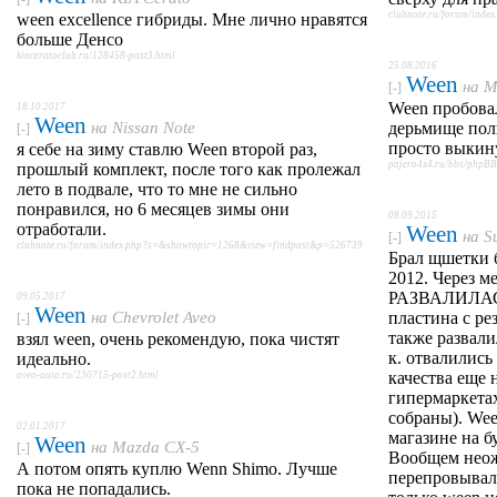
clubnote.ru/forum/ind
ween excellence гибриды. Мне лично нравятся
больше Денсо
kiaceratoclub.ru/128458-post3.html
25.08.2016
Ween
на
M
[-]
Ween пробовал
18.10.2017
Ween
на
Nissan Note
дерьмище полн
[-]
просто выкин
я себе на зиму ставлю Ween второй раз,
pajero4x4.ru/bbs/phpB
прошлый комплект, после того как пролежал
лето в подвале, что то мне не сильно
понравился, но 6 месяцев зимы они
08.09.2015
отработали.
Ween
на
S
[-]
clubnote.ru/forum/index.php?s=&showtopic=1268&view=findpost&p=526739
Брал щшетки б
2012. Через м
РАЗВАЛИЛАСЬ 
09.05.2017
Ween
на
Chevrolet Aveo
пластина с ре
[-]
также развали
взял ween, очень рекомендую, пока чистят
к. отвалились
идеально.
качества еще 
aveo-auto.ru/230715-post2.html
гипермаркетах
собраны). Wee
02.01.2017
магазине на б
Ween
на
Mazda CX-5
[-]
Вообщем неож
А потом опять куплю Wenn Shimo. Лучше
перепровывал
пока не попадались.