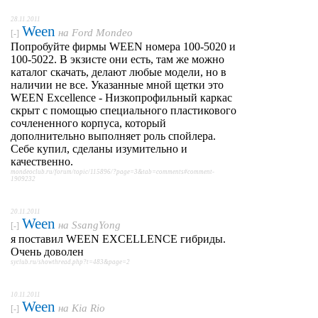
28.11.2011
Ween
на
Ford Mondeo
[-]
Попробуйте фирмы WEEN номера 100-5020 и
100-5022. В экзисте они есть, там же можно
каталог скачать, делают любые модели, но в
наличии не все. Указанные мной щетки это
WEEN Excellence - Низкопрофильный каркас
скрыт с помощью специального пластикового
сочлененного корпуса, который
дополнительно выполняет роль спойлера.
Себе купил, сделаны изумительно и
качественно.
mondeoclub.ru/forum/topic/115896/?page=3&tab=comments#comment-
1909232
20.11.2011
Ween
на
SsangYong
[-]
я поставил WEEN EXCELLENCE гибриды.
Очень доволен
syclub.ru/showthread.php?t=483&page=2
10.11.2011
Ween
на
Kia Rio
[-]