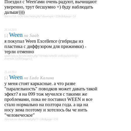
Поездил с Ween'ами очень радуют, вычищают
уверенно, трут бесшумно =) буду наблюдать
дальше))))
kiarioclub.ru/forums/index.php?showtopic=2284&&page=24
25.10.2011
Ween
на
Saab
[-]
я покупал Ween Excellence (гибриды из
пластика с диффузором для прижимки) -
терли отменно
saabclub.su/forum/index.php?threads/schetki-stekloochistitelja-
dvorniki.23599/page-13
25.10.2011
Ween
на
Lada Калина
[-]
у меня стоят каркасные. а что разве
"паралельность" поводков может давать такой
эфект? я на 099 тож мучился с такими же
проблемами, пока не поставил WEEN и все
стало нормально на полтора года. а ща на
носу зима поэтому и хотелось бы че нить
"человеческое"
lkforum.ru/showthread.php?t=184&page=193