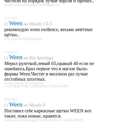
чистили на порядок лучше хорсов и прочих..
lkforum.ru/showthread.php?t=58749&page=10
21.11.2013
Ween
на
Mazda CX-5
[-]
рекомендую ween exellence, весьма зачётные
щётки..
cx-5.ru/forums/topic/960/page-9
24.09.2013
Ween
на
Kia Sportage
[-]
Мерил рулеткой,левый 65,правый 40 если не
ошибаюсь.Брал первое что в магазе было-
фирмы Ween.Чистят в миллион раз лучше
отстойных штатных.
kiaclub.ru/forum/showthread.php?
t=2532&page=91&p=252683&viewfull=1#post252683
15.09.2013
Ween
на
Mazda 6
[-]
Поставил себе каркасные щетки WEEN вот
такие, пока новые, нравятся.
mazda6.ru/m/viewtopic.php?f=106&t=4501&start=1060#p2837698