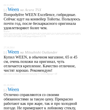
04.11.2014
Ween
на
Acura TSX
[-]
Попробуйте WEEN Excellence, гибридные.
Сейчас идут на конвейер Тойоты. Пользуюсь
почти год, после бескаркасного оригинала
удовлетворяют более чем.
acura-
club.info/threads/%D0%B4%D0%B2%D0%BE%D1%80%D0%BD%D0%B8%
D0%BA%D0%B8.1168/page-6#post-62178
27.10.2014
Ween
на
Mitsubishi Outlander
[-]
Купил WEEN, в обычном магазине, 65 и 45
см, очень похожи на оригинал, чуть
отличается крепление. Качество отличное,
чистят хорошо. Рекомендую!
out-club.ru/board/showthread.php?t=53332&page=48
05.10.2014
Ween
[-]
Отлично справляются со своими
обязанностями за такую цену. Прекрасно
работают как при жаре, так и про холодной
погоде. Не примерзают к лобовому стеклу,