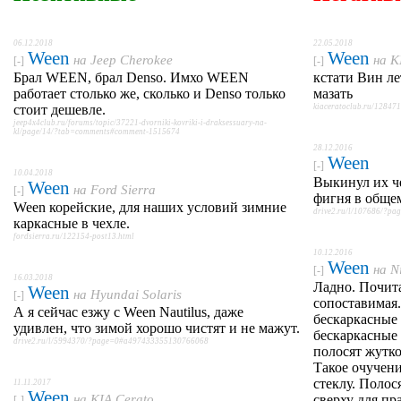
06.12.2018
22.05.2018
Ween
Ween
на
Jeep Cherokee
на
K
[-]
[-]
Брал WEEN, брал Denso. Имхо WEEN
кстати Вин ле
работает столько же, сколько и Denso только
мазать
стоит дешевле.
kiaceratoclub.ru/128471
jeep4x4club.ru/forums/topic/37221-dvorniki-kovriki-i-draksessuary-na-
kl/page/14/?tab=comments#comment-1515674
28.12.2016
Ween
[-]
10.04.2018
Выкинул их ч
Ween
на
Ford Sierra
[-]
фигня в обще
Ween корейские, для наших условий зимние
drive2.ru/l/107686/?p
каркасные в чехле.
fordsierra.ru/122154-post13.html
10.12.2016
Ween
на
N
[-]
16.03.2018
Ладно. Почита
Ween
на
Hyundai Solaris
[-]
сопоставимая.
А я сейчас езжу с Ween Nautilus, даже
бескаркасные 
удивлен, что зимой хорошо чистят и не мажут.
бескаркасные 
drive2.ru/l/5994370/?page=0#a497433355130766068
полосят жутко
Такое очучени
стеклу. Полос
11.11.2017
Ween
на
KIA Cerato
сверху для пр
[-]