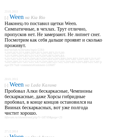
23.01.2015
Ween
на
Kia Rio
[-]
Наконец-то поставил щетки Ween.
Симпатичные, в чехлах. Трут отлично,
пропусков нет. Не замерзают. Не липнет снег.
Посмотрим как себя дальше проявят и сколько
проживут.
kiarioclub.ru/forums/topic/2284-
%D0%B2%D1%8B%D0%B1%D0%BE%D1%80-
%D1%89%D0%B5%D1%82%D0%BE%D0%BA-
%D1%81%D1%82%D0%B5%D0%BA%D0%BB%D0%BE%D0%BE%D1%87
%D0%B8%D1%81%D1%82%D0%B8%D1%82%D0%B5%D0%BB%D1%8F/p
age/39/?tab=comments#comment-510687
20.01.2015
Ween
на
Lada Калина
[-]
Пробовал Алки бескаркасные, Чемпионы
бескаркасные, даже Хорсы гибридные
пробовал, в конце концов остановился на
Виинах бескаркасных, вот уже полгода
чистит хорошо.
lkforum.ru/showthread.php?t=58749&page=25
27.12.2014
Ween