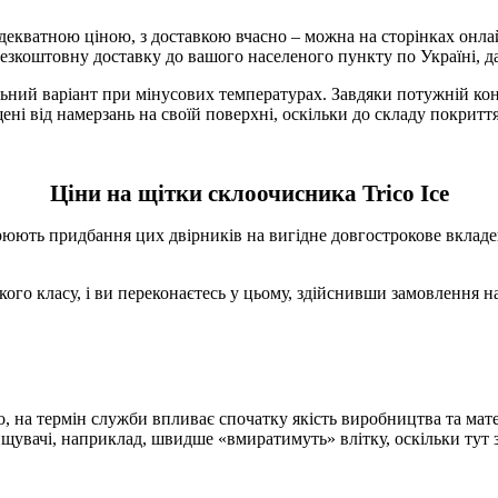
 адекватною ціною, з доставкою вчасно – можна на сторінках онл
зкоштовну доставку до вашого населеного пункту по Україні, да
льний варіант при мінусових температурах. Завдяки потужній ко
ені від намерзань на своїй поверхні, оскільки до складу покритт
Ціни на щітки склоочисника Trico Ice
рюють придбання цих двірників на вигідне довгострокове вкладе
го класу, і ви переконаєтесь у цьому, здійснивши замовлення на 
, на термін служби впливає спочатку якість виробництва та матер
щувачі, наприклад, швидше «вмиратимуть» влітку, оскільки тут за