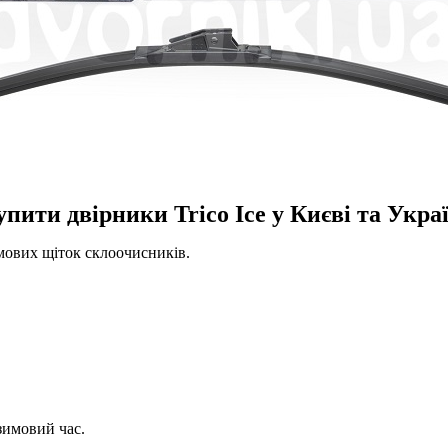
упити двірники Trico Ice у Києві та Украї
мових щіток склоочисників.
зимовий час.