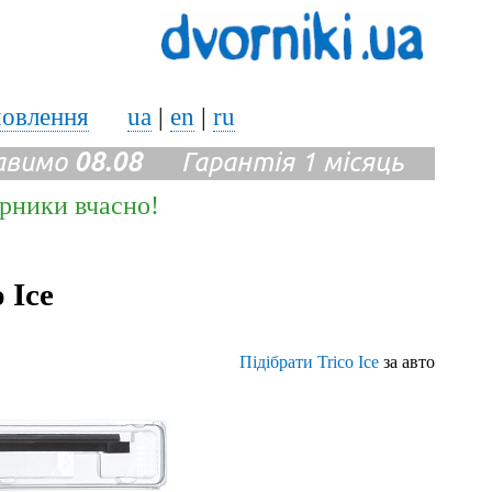
мовлення
ua
|
en
|
ru
авимо
08.08
Гарантія 1 місяць
ірники вчасно!
 Ice
Підібрати Trico Ice
за авто