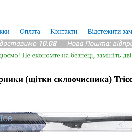
жки
Оплата
Контакти
Відстежити за
 доставимо
10.08
Нова Пошта: відпр
цюємо! Не економте на безпеці, замініть дв
рники (щітки склоочисника) Trico