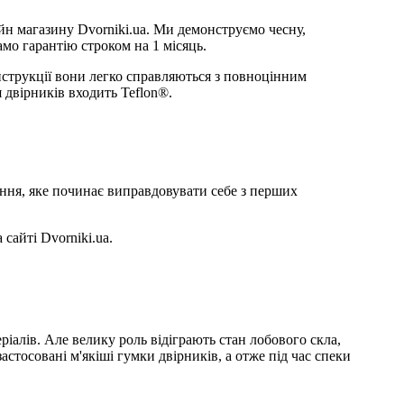
айн магазину Dvorniki.ua. Ми демонструємо чесну,
мо гарантію строком на 1 місяць.
нструкції вони легко справляються з повноцінним
я двірників входить Teflon®.
ння, яке починає виправдовувати себе з перших
сайті Dvorniki.ua.
іалів. Але велику роль відіграють стан лобового скла,
стосовані м'якіші гумки двірників, а отже під час спеки