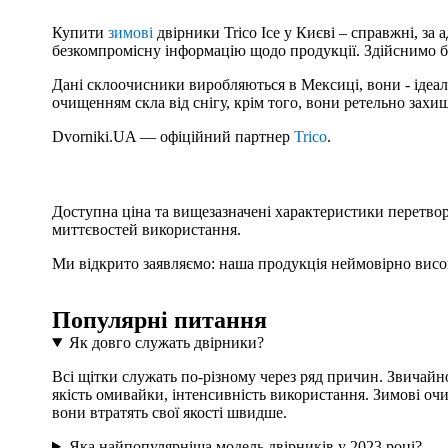
Купити
зимові
двірники Trico Ice у Києві – справжні, за
безкомпромісну інформацію щодо продукції. Здійснимо бе
Дані склоочисники виробляються в Мексиці, вони - ідеа
очищенням скла від снігу, крім того, вони ретельно захищ
Dvorniki.UA — офіційний партнер
Trico
.
Доступна ціна та вищезазначені характеристики перетво
миттєвостей використання.
Ми відкрито заявляємо: наша продукція неймовірно високо
Популярні питання
Як довго служать двірники?
Всі щітки служать по-різному через ряд причин. Звичайно
якість омивайки, інтенсивність використання. Зимові очи
вони втратять свої якості швидше.
Яка найпопулярніша модель двірників у 2023 році?