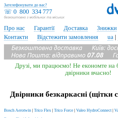
Зателефонувати до вас?
☏
0 800 334 777
безкоштовно з мобільних та міських
Про нас
Гарантії
Доставка
Знижки
Контакти
Відстежити замовлення
ua
|
Безкоштовна доставка Київ: до
Нова Пошта: відправимо
07.08
Гара
Друзі, ми працюємо! Не економте на б
двірники вчасно!
Двірники безкаркасні (щітки 
Bosch Aerotwin
|
Trico Flex
|
Trico Force
|
Valeo HydroConnect
|
Va