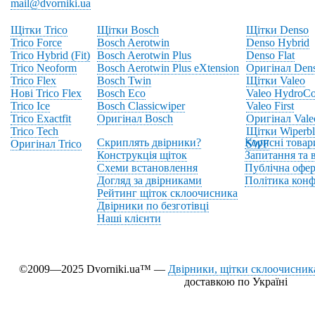
mail@dvorniki.ua
Щітки Trico
Щітки Bosch
Щітки Denso
Trico Force
Bosch Aerotwin
Denso Hybrid
Trico Hybrid (Fit)
Bosch Aerotwin Plus
Denso Flat
Trico Neoform
Bosch Aerotwin Plus eXtension
Оригінал Den
Trico Flex
Bosch Twin
Щітки Valeo
Нові Trico Flex
Bosch Eco
Valeo HydroCo
Trico Ice
Bosch Classicwiper
Valeo First
Trico Exactfit
Оригінал Bosch
Оригінал Vale
Trico Tech
Щітки Wiperbl
Скриплять двірники?
Корисні товар
Оригінал Trico
SWF
Конструкція щіток
Запитання та в
Схеми встановлення
Публічна офер
Догляд за двірниками
Політика конф
Рейтинг щіток склоочисника
Двірники по безготівці
Наші клієнти
©2009—2025 Dvorniki.ua™ —
Двірники, щітки склоочисника
доставкою по Україні