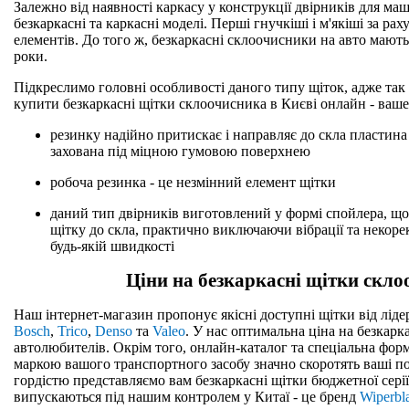
Залежно від наявності каркасу у конструкції двірників для ма
безкаркасні та каркасні моделі. Перші гнучкіші і м'якіші за ра
елементів. До того ж, безкаркасні склоочисники на авто мають
роки.
Підкреслимо головні особливості даного типу щіток, адже так
купити безкаркасні щітки склоочисника в Києві онлайн - ваше
резинку надійно притискає і направляє до скла пластина 
захована під міцною гумовою поверхнею
робоча резинка - це незмінний елемент щітки
даний тип двірників виготовлений у формі спойлера, що
щітку до скла, практично виключаючи вібрації та некор
будь-якій швидкості
Ціни на безкаркасні щітки скл
Наш інтернет-магазин пропонує якісні доступні щітки від ліде
Bosch
,
Trico
,
Denso
та
Valeo
. У нас оптимальна ціна на безкарка
автолюбителів. Окрім того, онлайн-каталог та спеціальна форм
маркою вашого транспортного засобу значно скоротять ваші по
гордістю представляємо вам безкаркасні щітки бюджетної серії,
випускаються під нашим контролем у Китаї - це бренд
Wiperbl