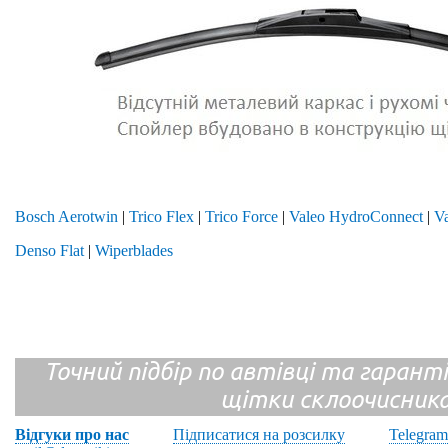
Bosch Aerotwin
|
Trico Flex
|
Trico Force
|
Valeo HydroConnect
|
Va
Denso Flat
|
Wiperblades
Точний підбір по автівці та гарантія
щітки склоочисник
Відгуки про нас
Підписатися на розсилку
Telegram