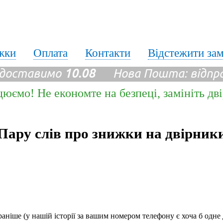
жки
Оплата
Контакти
Відстежити за
 доставимо
10.08
Нова Пошта: відпр
цюємо! Не економте на безпеці, замініть дв
Пару слів про знижки на двірник
аніше (у нашій історії за вашим номером телефону є хоча б одне 