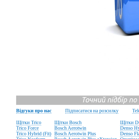
Точний підбір по
Відгуки про нас
Підписатися на розсилку
Te
Щітки Trico
Щітки Bosch
Щітки D
Trico Force
Bosch Aerotwin
Denso Hy
Trico Hybrid (Fit)
Bosch Aerotwin Plus
Denso Fl