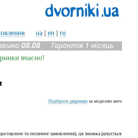
мовлення
ua
|
en
|
ru
авимо
08.08
Гарантія 1 місяць
ірники вчасно!
и
Підібрати двірники
за моделлю авто
доставлене та оплачене замовлення), ця знижка рахується