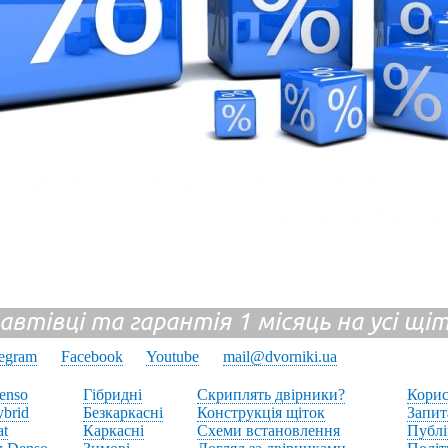
 автівці та гарантія 1 місяць на усі щ
legram
Facebook
Youtube
mail@dvorniki.ua
enso
Гібридні
Скриплять двірники?
Корис
brid
Безкаркасні
Конструкція щіток
Запит
at
Каркасні
Схеми встановлення
Публі