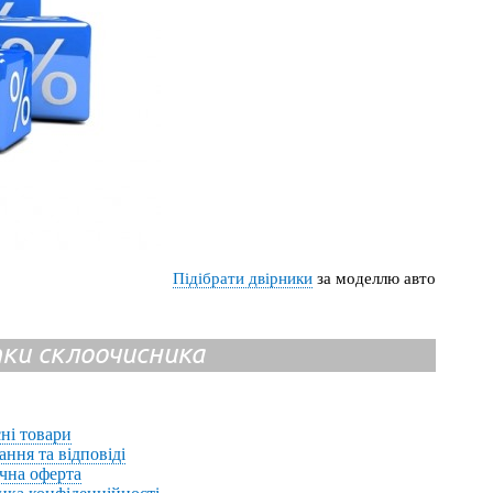
Підібрати двірники
за моделлю авто
ітки склоочисника
ні товари
ання та відповіді
чна оферта