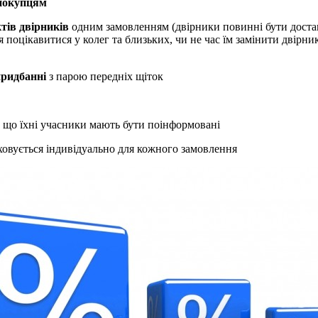
покупцям
тів двірників
одним замовленням (двірники повинні бути достав
поцікавитися у колег та близьких, чи не час їм замінити двірни
придбанні
з парою передніх щіток
о що їхні учасники мають бути поінформовані
ховується індивідуально для кожного замовлення