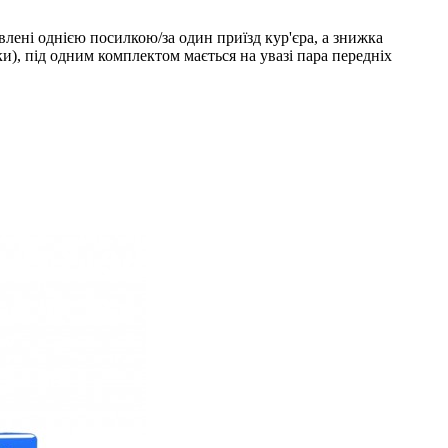
лені однією посилкою/за один приїзд кур'єра, а знижка
ки), під одним комплектом мається на увазі пара передніх