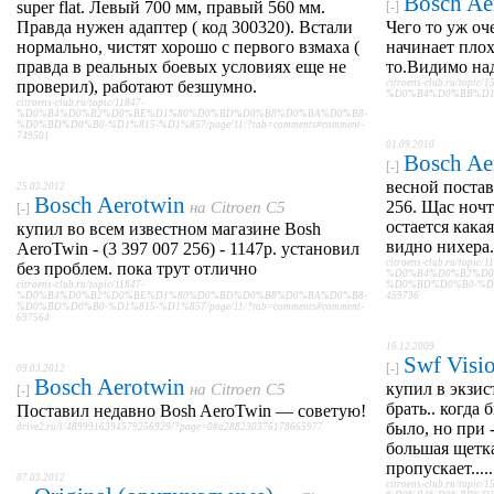
Bosch Ae
super flat. Левый 700 мм, правый 560 мм.
[-]
Правда нужен адаптер ( код 300320). Встали
Чего то уж о
нормально, чистят хорошо с первого взмаха (
начинает плох
правда в реальных боевых условиях еще не
то.Видимо над
проверил), работают безшумно.
citroens-club.ru/t
%D0%B4%D0%BB%D1%8F
citroens-club.ru/topic/11847-
%D0%B4%D0%B2%D0%BE%D1%80%D0%BD%D0%B8%D0%BA%D0%B8-
%D0%BD%D0%B0-%D1%815-%D1%857/page/11/?tab=comments#comment-
749501
01.09.2010
Bosch Ae
[-]
весной постав
25.03.2012
Bosch Aerotwin
256. Щас ночт
на
Citroen C5
[-]
остается кака
купил во всем известном магазине Bosh
видно нихера.
AeroTwin - (3 397 007 256) - 1147р. установил
citroens-club.ru/topic/1
без проблем. пока трут отлично
%D0%B4%D0%B2%D0
citroens-club.ru/topic/11847-
%D0%BD%D0%B0-%D1%8
%D0%B4%D0%B2%D0%BE%D1%80%D0%BD%D0%B8%D0%BA%D0%B8-
459736
%D0%BD%D0%B0-%D1%815-%D1%857/page/11/?tab=comments#comment-
697564
16.12.2009
Swf Visio
[-]
09.03.2012
Bosch Aerotwin
купил в экзист
на
Citroen C5
[-]
брать.. когда
Поставил недавно Bosh AeroTwin — советую!
было, но при 
drive2.ru/l/4899916394579256929/?page=0#a288230376178665977
большая щетк
пропускает.....
07.03.2012
citroens-club.ru/t