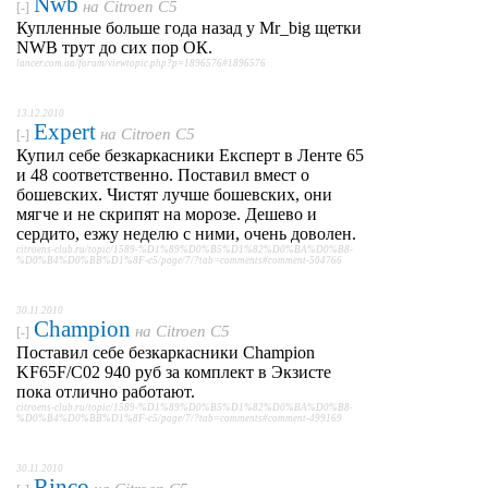
Nwb
на
Citroen C5
[-]
Купленные больше года назад у Mr_big щетки
NWB трут до сих пор ОК.
lancer.com.ua/forum/viewtopic.php?p=1896576#1896576
13.12.2010
Expert
на
Citroen C5
[-]
Купил себе безкаркасники Експерт в Ленте 65
и 48 соответственно. Поставил вмест о
бошевских. Чистят лучше бошевских, они
мягче и не скрипят на морозе. Дешево и
сердито, езжу неделю с ними, очень доволен.
citroens-club.ru/topic/1589-%D1%89%D0%B5%D1%82%D0%BA%D0%B8-
%D0%B4%D0%BB%D1%8F-c5/page/7/?tab=comments#comment-504766
30.11.2010
Champion
на
Citroen C5
[-]
Поставил себе безкаркасники Champion
KF65F/C02 940 руб за комплект в Экзисте
пока отлично работают.
citroens-club.ru/topic/1589-%D1%89%D0%B5%D1%82%D0%BA%D0%B8-
%D0%B4%D0%BB%D1%8F-c5/page/7/?tab=comments#comment-499169
30.11.2010
Rinco