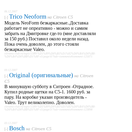
06.12.2007
Trico Neoform
на
Citroen C5
[-]
Модель NeoForm безкаркасные..Доставка
работает не опреативно - можно и самим
забрать на Дмитровке где-то (мне доставляли
за 150 руб.) Поставил около недели назад.
Пока очень доволен, до этого стояли
безкаркасные Valeo.
citroens-club.ru/topic/1589-%D1%89%D0%B5%D1%82%D0%BA%D0%B8-
%D0%B4%D0%BB%D1%8F-c5/page/4/?tab=comments#comment-125071
03.12.2007
Original (оригинальные)
на
Citroen
[-]
C5
В минувшую субботу в Ситроен -Отрадное.
Купил родные щетки на С5-1. 1600 руб. за
пару. На коробке указан производитель -
Valeo. Трут великолепно. Доволен.
citroens-club.ru/topic/1589-%D1%89%D0%B5%D1%82%D0%BA%D0%B8-
%D0%B4%D0%BB%D1%8F-c5/page/3/?tab=comments#comment-123898
03.12.2007
Bosch
на
Citroen C5
[-]