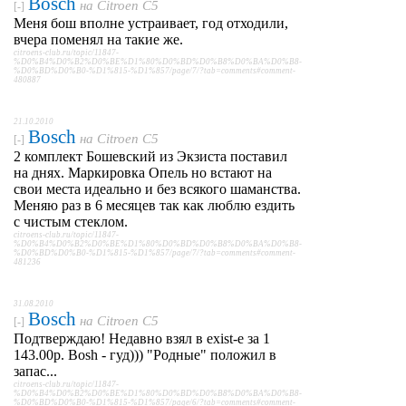
Bosch
на
Citroen C5
[-]
Меня бош вполне устраивает, год отходили,
вчера поменял на такие же.
citroens-club.ru/topic/11847-
%D0%B4%D0%B2%D0%BE%D1%80%D0%BD%D0%B8%D0%BA%D0%B8-
%D0%BD%D0%B0-%D1%815-%D1%857/page/7/?tab=comments#comment-
480887
21.10.2010
Bosch
на
Citroen C5
[-]
2 комплект Бошевский из Экзиста поставил
на днях. Маркировка Опель но встают на
свои места идеально и без всякого шаманства.
Меняю раз в 6 месяцев так как люблю ездить
с чистым стеклом.
citroens-club.ru/topic/11847-
%D0%B4%D0%B2%D0%BE%D1%80%D0%BD%D0%B8%D0%BA%D0%B8-
%D0%BD%D0%B0-%D1%815-%D1%857/page/7/?tab=comments#comment-
481236
31.08.2010
Bosch
на
Citroen C5
[-]
Подтверждаю! Недавно взял в exist-е за 1
143.00р. Bosh - гуд))) "Родные" положил в
запас...
citroens-club.ru/topic/11847-
%D0%B4%D0%B2%D0%BE%D1%80%D0%BD%D0%B8%D0%BA%D0%B8-
%D0%BD%D0%B0-%D1%815-%D1%857/page/6/?tab=comments#comment-