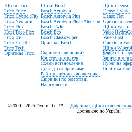
Щітки Trico
Щітки Bosch
Щітки Denso
Trico Force
Bosch Aerotwin
Denso Hybrid
Trico Hybrid (Fit)
Bosch Aerotwin Plus
Denso Flat
Trico Neoform
Bosch Aerotwin Plus eXtension
Оригінал Den
Trico Flex
Bosch Twin
Щітки Valeo
Нові Trico Flex
Bosch Eco
Valeo HydroCo
Trico Ice
Bosch Classicwiper
Valeo First
Trico Exactfit
Оригінал Bosch
Оригінал Vale
Trico Tech
Щітки Wiperbl
Скриплять двірники?
Корисні товар
Оригінал Trico
SWF
Конструкція щіток
Запитання та в
Схеми встановлення
Публічна офер
Догляд за двірниками
Політика конф
Рейтинг щіток склоочисника
Двірники по безготівці
Наші клієнти
©2009—2025 Dvorniki.ua™ —
Двірники, щітки склоочисника
доставкою по Україні