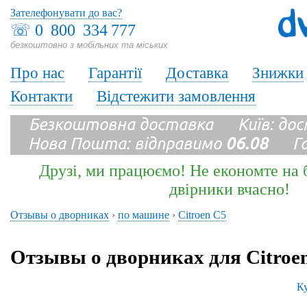
Зателефонувати до вас?
☏
0 800 334 777
безкоштовно з мобільних та міських
Про нас
Гарантії
Доставка
Знижки
Контакти
Відстежити замовлення
Безкоштовна доставка Київ: до
Нова Пошта: відправимо
06.08
Гара
Друзі, ми працюємо! Не економте на б
двірники вчасно!
Отзывы о дворниках
›
по машине
›
Citroen C5
Отзывы о дворниках для Citroe
Ку