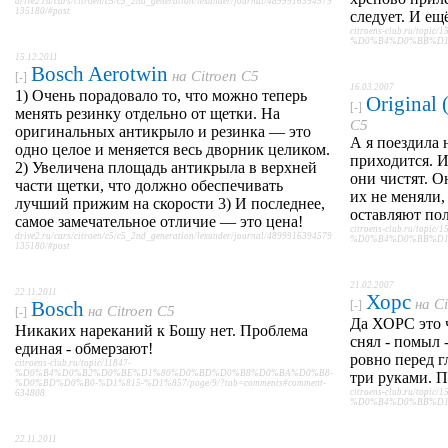
drive2.ru/cars/citroen/c5/c5_2nd_generation/lexunder/journal/4899916394579
135180/#post
следует. И ещ
citroens-club.ru/t
%D0%B4%D0%BB%D1%8F
15.12.2011
Bosch Aerotwin
на
Citroen C5
[-]
16.03.2007
1) Очень порадовало то, что можно теперь
Original
[-]
менять резинку отдельно от щетки. На
C5
оригинальных антикрыло и резинка — это
А я поездила 
одно целое и меняется весь дворник целиком.
приходится. И
2) Увеличена площадь антикрыла в верхней
они чистят. О
части щетки, что должно обеспечивать
их не меняли,
лучший прижим на скорости 3) И последнее,
оставляют по
самое замечательное отличие — это цена!
citroens-club.ru/t
drive2.ru/cars/citroen/c5/c5_2nd_generation/lexunder/journal/4899916394579
%D0%B4%D0%BB%D1%8F
135180/#post
21.02.2007
22.11.2011
Хорс
на
Ci
Bosch
[-]
на
Citroen C5
[-]
Да ХОРС это ч
Никаких нареканий к Бошу нет. Проблема
снял - помыл -
единая - обмерзают!
ровно перед г
citroens-club.ru/topic/11847-
%D0%B4%D0%B2%D0%BE%D1%80%D0%BD%D0%B8%D0%BA%D0%B8-
три руками. 
%D0%BD%D0%B0-%D1%815-%D1%857/page/9/?tab=comments#comment-
citroens-club.ru/t
634808
%D0%B4%D0%BB%D1%8F
22.11.2011