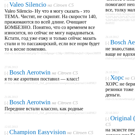
Valeo Silencio
помогают нео
на
Citroen C5
[-]
все, толку мал
Valeo Silencio- Ну что я могу сказать - это
citroens-club.ru/topic/1
ТЕМА. Чистят, не скрипят. На скорости 140,
%D0%B4%D0%B2%D0
%D0%BD%D0%B0-%D1%8
прижимаются по всей длине. Очищают
844933
БОМБЕЗНО. Понятно, что со временем все
износится, но сейчас не могу нарадоваться.
Кстати, год уже езжу и только сейчас мазать
26.10.2012
Bosch Ae
стали и то пассажирский, если все норм будет
[-]
не знаю,став
то к весне поменяю.
ваще не вдох
club-c5.ru/showthread.php?t=1156&page=12&p=38899&viewfull=1#post38899
club-c5.ru/showthread
27.06.2013
Bosch Aerotwin
на
Citroen C5
26.10.2012
[-]
Хорс
на
Ci
я то же аэротвин поставил — класс!
[-]
ХОРС не бери
drive2.ru/cars/citroen/c5/c5_2nd_generation/newopossum/journal/1448982/
резинки тоже
деньги.
21.06.2013
club-c5.ru/showthread
Bosch Aerotwin
на
Citroen C5
[-]
Передние встали классно, как родные
drive2.ru/cars/citroen/c5/c5_2nd_generation/newopossum/journal/1448982/
22.10.2012
Original
[-]
C5
12.02.2013
на экзисте по
Champion Easyvision
на
Citroen C5
[-]