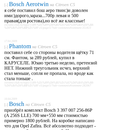
Bosch Aerotwin
на
Citroen C5
[-]
я себе поставил бош аеро твин:)и доволен
ими:)дорого,зараза...700р левая и 500
правая(для ростова),но всё же классные!
citroens-club.ru/topic/1589-%D1%89%D0%B5%D1%82%D0%BA%D0%B8-
%D0%B4%D0%BB%D1%8F-c5/page/5/?tab=comments#comment-351823
17.04.2009
Phantom
на
Citroen C5
[-]
поставил себе со стороны водителя щётку 71
см. Фантом, за 289 рублей, купил в
КАРУСЕЛЕ. Юзаю третью неделю, претензий
НЕТ. Нижний треугольник исчез, верхний
стал меньше, сопля не пропала, но вроде как
стала тоньше .
citroens-club.ru/topic/1589-%D1%89%D0%B5%D1%82%D0%BA%D0%B8-
%D0%B4%D0%BB%D1%8F-c5/page/5/?tab=comments#comment-282067
10.04.2009
Bosch
на
Citroen C5
[-]
приобрёл комплект Bosch 3 397 007 256-86P
(A 256S LLE) 700 мм+550 мм стоимостью
примерно 1800 рублей. На коробке написано
что для Opel Zafira. Всё абсолютно подходит -