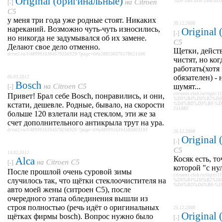
Original (оригинальные)
на
Citroen
%D0%B4%D0%BB%D1%8F
[-]
C5
у меня три года уже родные стоят. Никаких
30.12.2008
нареканий. Возможно чуть-чуть износились,
Original
[-]
но никогда не задумывался об их замене.
C5
Делают свое дело отменно.
Щетки, действ
drive2.ru/l/4899916394579256929/?page=0#a288230376178621506
чистят, но ко
работать(хотя 
обязателен) -
06.03.2012
Bosch
на
Citroen C5
шумят...
[-]
citroens-club.ru/topic/1
Привет! Брал себе Bosch, понравились, и они,
%D0%B4%D0%B2%D0
кстати, дешевле. Родные, бывало, на скорости
%D0%BD%D0%B0-%D1%8
241080
больше 120 взлетали над стеклом, эти же за
счет дополнительного антикрыла трут на ура.
drive2.ru/l/4899916394579256929/?page=0#a4899916394583003193
26.12.2008
Original
[-]
C5
14.02.2012
Косяк есть, т
Alca
на
Citroen C5
[-]
которой "с ну
После прошлой очень суровой зимы
citroens-club.ru/topic/1
случилось так, что щётки стеклоочистителя на
%D0%B4%D0%B2%D0
%D0%BD%D0%B0-%D1%8
авто моей жены (ситроен С5), после
очередного этапа облединения вышли из
строя полностью (речь идёт о оригинальных
25.12.2008
Original
щётках фирмы bosch). Вопрос нужно было
[-]