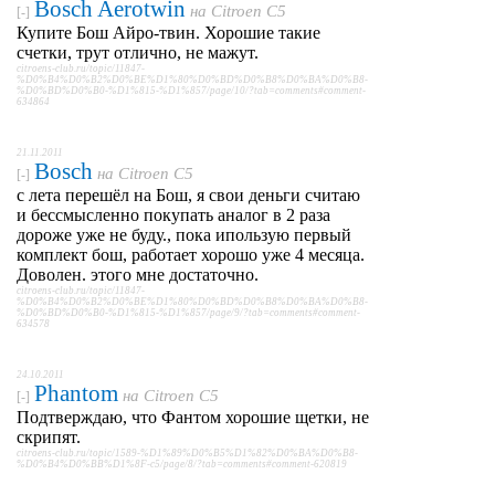
Bosch Aerotwin
на
Citroen C5
[-]
Купите Бош Айро-твин. Хорошие такие
счетки, трут отлично, не мажут.
citroens-club.ru/topic/11847-
%D0%B4%D0%B2%D0%BE%D1%80%D0%BD%D0%B8%D0%BA%D0%B8-
%D0%BD%D0%B0-%D1%815-%D1%857/page/10/?tab=comments#comment-
634864
21.11.2011
Bosch
на
Citroen C5
[-]
с лета перешёл на Бош, я свои деньги считаю
и бессмысленно покупать аналог в 2 раза
дороже уже не буду., пока ипользую первый
комплект бош, работает хорошо уже 4 месяца.
Доволен. этого мне достаточно.
citroens-club.ru/topic/11847-
%D0%B4%D0%B2%D0%BE%D1%80%D0%BD%D0%B8%D0%BA%D0%B8-
%D0%BD%D0%B0-%D1%815-%D1%857/page/9/?tab=comments#comment-
634578
24.10.2011
Phantom
на
Citroen C5
[-]
Подтверждаю, что Фантом хорошие щетки, не
скрипят.
citroens-club.ru/topic/1589-%D1%89%D0%B5%D1%82%D0%BA%D0%B8-
%D0%B4%D0%BB%D1%8F-c5/page/8/?tab=comments#comment-620819