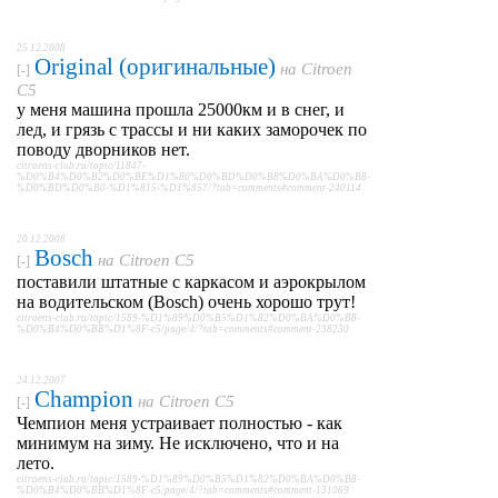
25.12.2008
Original (оригинальные)
на
Citroen
[-]
C5
у меня машина прошла 25000км и в снег, и
лед, и грязь с трассы и ни каких заморочек по
поводу дворников нет.
citroens-club.ru/topic/11847-
%D0%B4%D0%B2%D0%BE%D1%80%D0%BD%D0%B8%D0%BA%D0%B8-
%D0%BD%D0%B0-%D1%815-%D1%857/?tab=comments#comment-240114
20.12.2008
Bosch
на
Citroen C5
[-]
поставили штатные с каркасом и аэрокрылом
на водительском (Bosch) очень хорошо трут!
citroens-club.ru/topic/1589-%D1%89%D0%B5%D1%82%D0%BA%D0%B8-
%D0%B4%D0%BB%D1%8F-c5/page/4/?tab=comments#comment-238230
24.12.2007
Champion
на
Citroen C5
[-]
Чемпион меня устраивает полностью - как
минимум на зиму. Не исключено, что и на
лето.
citroens-club.ru/topic/1589-%D1%89%D0%B5%D1%82%D0%BA%D0%B8-
%D0%B4%D0%BB%D1%8F-c5/page/4/?tab=comments#comment-131069