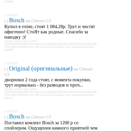
459566
21.07.2010
Bosch
на
Citroen C5
[-]
Купил в existe, стоят 1 084,28р. Трут и чистят
офигенно! СтоЯт как родные. Спасибо за
наводку :)!
citroens-club.ru/topic/11847-
%D0%B4%D0%B2%D0%BE%D1%80%D0%BD%D0%B8%D0%BA%D0%B8-
%D0%BD%D0%B0-%D1%815-%D1%857/page/6/?tab=comments#comment-
440996
21.07.2010
Original (оригинальные)
на
Citroen
[-]
C5
дворники 2 года стоят, с момента покупки,
трут нормально - без разводов и проч...
citroens-club.ru/topic/11847-
%D0%B4%D0%B2%D0%BE%D1%80%D0%BD%D0%B8%D0%BA%D0%B8-
%D0%BD%D0%B0-%D1%815-%D1%857/page/6/?tab=comments#comment-
441133
14.01.2010
Bosch
на
Citroen C5
[-]
Поставил комлект Bosch за 1200 р со
спойлером. Ощущения намного приятней чем