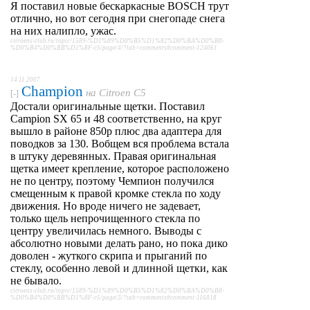
Я поставил новые бескаркасные BOSCH трут
отлично, но вот сегодня при снегопаде снега
на них налипло, ужас.
citroens-club.ru/topic/1589-%D1%89%D0%B5%D1%82%D0%BA%D0%B8-
%D0%B4%D0%BB%D1%8F-c5/page/4/?tab=comments#comment-124061
14.11.2007
Champion
на
Citroen C5
[-]
Достали оригинальные щетки. Поставил
Campion SX 65 и 48 соответственно, на круг
вышло в районе 850р плюс два адаптера для
поводков за 130. Вобщем вся проблема встала
в штуку деревянных. Правая оригинальная
щетка имеет крепление, которое расположено
не по центру, поэтому Чемпион получился
смещенным к правой кромке стекла по ходу
движения. Но вроде ничего не задевает,
только щель непрочищенного стекла по
центру увеличилась немного. Выводы с
абсолютно новыми делать рано, но пока дико
доволен - жуткого скрипа и прыганий по
стеклу, особенно левой и длинной щетки, как
не бывало.
citroens-club.ru/topic/1589-%D1%89%D0%B5%D1%82%D0%BA%D0%B8-
%D0%B4%D0%BB%D1%8F-c5/page/3/?tab=comments#comment-116818