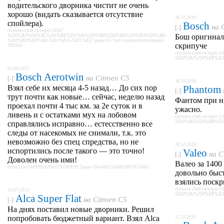
водительского дворника чистит не очень
хорошо (видать сказывается отсутствие
30.11.2010
спойлера).
Bosch
на
[-]
citroens-club.ru/topic/11847-
Бош оригинал
%D0%B4%D0%B2%D0%BE%D1%80%D0%BD%D0%B8%D0%BA%D0%B8-
%D0%BD%D0%B0-%D1%815-%D1%857/page/11/?tab=comments#comment-
скрипуче
789316
citroens-club.ru/t
%D0%B4%D0%BB%D1%8F
03.09.2012
Bosch Aerotwin
на
Citroen C5
[-]
30.11.2010
Взял себе их месяца 4-5 назад… До сих пор
Phantom
[-]
трут почти как новые… сейчас, неделю назад
Фантом при н
проехал почти 4 тыс км. за 2е суток и в
ужасно.
ливень и с остатками мух на лобовом
citroens-club.ru/t
%D0%B4%D0%BB%D1%8F
справлялись исправно… естесственно все
следы от насекомых не снимали, т.к. это
невозможно без спец спредства, но не
30.11.2010
испортились после такого — это точно!
Valeo
на
C
[-]
Доволен очень ими!
Валео за 1400
drive2.ru/l/4899916394579256929/?page=0#a4062246863897815601
довольно быст
взялись поскр
citroens-club.ru/t
24.07.2012
%D0%B4%D0%BB%D1%8F
Alca Super Flat
на
Citroen C5
[-]
На днях поставил новые дворники. Решил
попробовать бюджетный вариант. Взял Alca
12.11.2010