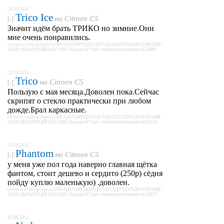
24.10.2011
Trico Ice
на
Citroen C5
[-]
Значит идём брать ТРИКО но зимние.Они
мне очень понравились.
citroens-club.ru/topic/1589-%D1%89%D0%B5%D1%82%D0%BA%D0%B8-
%D0%B4%D0%BB%D1%8F-c5/page/8/?tab=comments#comment-620885
22.10.2011
Trico
на
Citroen C5
[-]
Пользую с мая месяца.Доволен пока.Сейчас
скрипят о стекло практически при любом
дожде.Брал каркасные.
citroens-club.ru/topic/1589-%D1%89%D0%B5%D1%82%D0%BA%D0%B8-
%D0%B4%D0%BB%D1%8F-c5/page/8/?tab=comments#comment-620318
21.10.2011
Phantom
на
Citroen C5
[-]
у меня уже пол года наверно главная щётка
фантом, стоит дешево и сердито (250р) сёдня
пойду куплю маленькую) .доволен.
citroens-club.ru/topic/1589-%D1%89%D0%B5%D1%82%D0%BA%D0%B8-
%D0%B4%D0%BB%D1%8F-c5/page/8/?tab=comments#comment-619627
02.06.2011