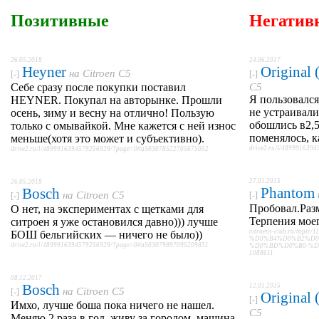
Позитивные
Негатив
26.05.2018
24.06.2017
Heyner
Original
на
Citroen C5
[-]
[-]
Себе сразу после покупки поставил
C5
Я пользовалс
HEYNER. Покупал на авторынке. Прошли
не устраивали
осень, зиму и весну на отлично! Пользую
обошлись в2,5
только с омывайкой. Мне кажется с ней износ
поменялось, к
меньше(хотя это может и субъективно).
drive2.ru/l/48999163
drive2.ru/l/4899916394579256929/?page=0#a503078522705675052
27.01.2015
26.05.2018
Phantom
Bosch
на
Citroen C5
[-]
[-]
Пробовал.Разм
О нет, на экспериментах с щетками для
Терпения моег
ситроен я уже остановился давно))) лучше
citroens-club.ru/topic/1
БОШ бельгийских — ничего не было))
%D0%B4%D0%B2%D0
drive2.ru/l/4899916394579256929/?page=0#a503079897095209831
%D0%BD%D0%B0-%D1%8
1088611
08.12.2017
Bosch
12.01.2015
на
Citroen C5
[-]
Original
[-]
Имхо, лучше боша пока ничего не нашел.
C5
Меняю 2 раза в год, живу за городом, машина