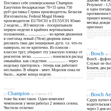
дороже чем Бо
Поставил себе универсальные Champion
Результат - 1
Easyvision бескаркасные 70+55 цена 750
и одна поездк
руб+доставка Страна производитель: Бельгия
протяженност
Изготовитель: Federal Mogul Номер
пришел конец.
производителя: EU70/C01 и EU55/C01 Юзаю
месяца дожди 
2 недели.... ИЗ минусов - поскрипывали
оригинал
первую неделю в крайних вертикальных
citroens-club.ru/topic/1
%D0%B4%D0%B2%D0
положениях... .................. - во время движения
%D0%BD%D0%B0-%D1%8
в снегопад левый (70cм) дворник начал
789315
рисовать таки две неширокие дуги. т.е. что-то
намерзло, но не критично. Из плюсов -
28.03.2012
классно трут, убирают эту ужасную пленку от
Bosch
на
[-]
реагентов легко. ................. - понизился расход
Bosch - фуфло
омывайки. как следствие. ................. - через
Служат не бол
недельку притерлись - теперь как работают
Бошем, два ра
неслышно. В общем - зачет. Морозов пока не
citroens-club.ru/topic/1
было... ждемс конца недели.
%D0%B4%D0%B2%D0
%D0%BD%D0%B0-%D1%8
club-c5.ru/showthread.php?t=1156&page=11&p=25415&viewfull=1#post25415
699502
29.01.2013
14.03.2012
Champion
Bosch Ae
на
Citroen C5
[-]
[-]
тоже бы взял такие. Один комплект
Сдуру купил к
чемпионов у меня работал 2 зимних сезона.
водительская 
Чистили отлично
через 3 дня и