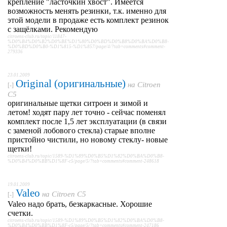
крепление "ласточкин хвост". Имеется
возможность менять резинки, т.к. именно для
этой модели в продаже есть комплект резинок
с защёлками. Рекомендую
citroens-club.ru/topic/11847-
%D0%B4%D0%B2%D0%BE%D1%80%D0%BD%D0%B8%D0%BA%D0%B8-
%D0%BD%D0%B0-%D1%815-%D1%857/page/4/?tab=comments#comment-
279336
23.01.2009
Original (оригинальные)
на
Citroen
[-]
C5
оригинальные щетки ситроен и зимой и
летом! ходят пару лет точно - сейчас поменял
комплект после 1,5 лет эксплуатации (в связи
с заменой лобового стекла) старые вполне
пристойно чистили, но новому стеклу- новые
щетки!
citroens-club.ru/topic/1589-%D1%89%D0%B5%D1%82%D0%BA%D0%B8-
%D0%B4%D0%BB%D1%8F-c5/page/5/?tab=comments#comment-248618
19.01.2009
Valeo
на
Citroen C5
[-]
Valeo надо брать, безкаркасные. Хорошие
счетки.
citroens-club.ru/topic/1589-%D1%89%D0%B5%D1%82%D0%BA%D0%B8-
%D0%B4%D0%BB%D1%8F-c5/page/5/?tab=comments#comment-247186