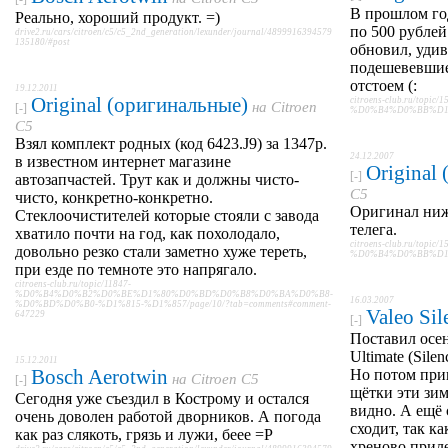
В прошлом го
Реально, хороший продукт. =)
по 500 рублей
drive2.ru/cars/citroen/c5/c5_2nd_generation/lexunder/journal/4899916394579
135180/#post
обновил, удив
подешевевшие
отстоем (:
19.12.2011
Original (оригинальные)
citroens-club.ru/t
на
Citroen
[-]
%D0%B4%D0%BB%D1%8F
C5
Взял комплект родных (код 6423.J9) за 1347р.
24.12.2007
в известном интернет магазине
Original
[-]
автозапчастей. Трут как и должны чисто-
C5
чисто, конкретно-конкретно.
Оригинал ниж
Стеклоочистителей которые стояли с завода
телега.
хватило почти на год, как похолодало,
citroens-club.ru/t
довольно резко стали заметно хуже тереть,
%D0%B4%D0%BB%D1%8F
при езде по темноте это напрягало.
citroens-club.ru/topic/11847-
%D0%B4%D0%B2%D0%BE%D1%80%D0%BD%D0%B8%D0%BA%D0%B8-
16.03.2007
%D0%BD%D0%B0-%D1%815-%D1%857/page/10/?tab=comments#comment-
Valeo Sil
647229
[-]
Поставил осен
Ultimate (Sil
15.12.2011
Bosch Aerotwin
Но потом приш
на
Citroen C5
[-]
щётки эти зим
Сегодня уже съездил в Кострому и остался
видно. А ещё 
очень доволен работой дворников. А погода
сходит, так к
как раз слякоть, грязь и лужи, беее =P
хреново приле