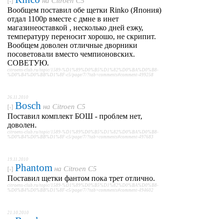
на
Citroen C5
[-]
Вообщем поставил обе щетки Rinko (Япония)
отдал 1100р вместе с дмне в инет
магазинеоставкой , несколько дней езжу,
температуру переносит хорошо, не скрипит.
Вообщем доволен отличные дворники
посоветовали вместо чемпионовских.
СОВЕТУЮ.
citroens-club.ru/topic/1589-%D1%89%D0%B5%D1%82%D0%BA%D0%B8-
%D0%B4%D0%BB%D1%8F-c5/page/7/?tab=comments#comment-499258
26.11.2010
Bosch
на
Citroen C5
[-]
Поставил комплект БОШ - проблем нет,
доволен.
citroens-club.ru/topic/1589-%D1%89%D0%B5%D1%82%D0%BA%D0%B8-
%D0%B4%D0%BB%D1%8F-c5/page/7/?tab=comments#comment-497683
19.11.2010
Phantom
на
Citroen C5
[-]
Поставил щетки фантом пока трет отлично.
citroens-club.ru/topic/1589-%D1%89%D0%B5%D1%82%D0%BA%D0%B8-
%D0%B4%D0%BB%D1%8F-c5/page/7/?tab=comments#comment-494602
21.10.2010