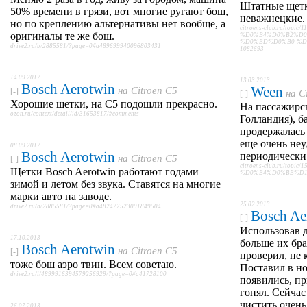
Штатные щетк
50% времени в грязи, вот многие ругают бош,
неважнецкие. 
но по креплению альтернативы нет вообще, а
citroens-club.ru/topic/1
оригиналы те же бош.
%D0%B4%D0%B2%D0
%D0%BD%D0%B0-%D1%8
drive2.ru/b/2885581/?page=0#a489699940096803431
1082693
14.09.2017
13.03.2013
Bosch Aerotwin
Ween
на
Citroen C5
[-]
на
C
[-]
Хорошие щетки, на C5 подошли прекрасно.
На пассажирс
ozon.ru/context/detail/id/31653817/#comments
Голландия), б
продержалась
еще очень неу
08.09.2017
Bosch Aerotwin
периодически
на
Citroen C5
[-]
citroens-club.ru/t
Щетки Bosch Aerotwin работают годами
%D0%B4%D0%BB%D1%8F
зимой и летом без звука. Ставятся на многие
марки авто на заводе.
25.02.2013
drive2.ru/b/2885581/?page=0#a482477523091849504
Bosch Ae
[-]
Использовав д
17.10.2013
больше их бра
Bosch Aerotwin
на
Citroen C5
[-]
проверил, не 
тоже бош аэро твин. Всем советаю.
Поставил в но
drive2.ru/l/4899916394579256929/?page=0#a41728100
появились, пр
гонял. Сейчас
чистить очень
26.07.2013