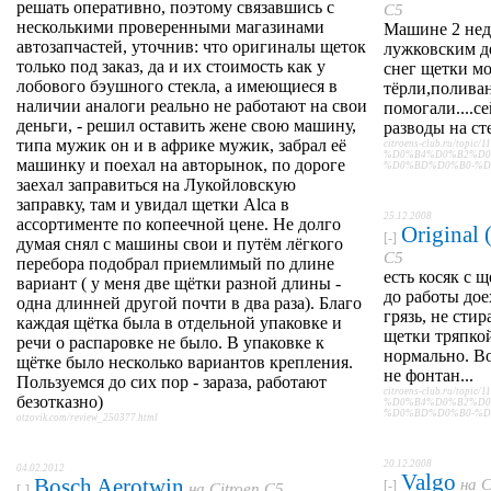
решать оперативно, поэтому связавшись с
C5
несколькими проверенными магазинами
Машине 2 нед
автозапчастей, уточнив: что оригиналы щеток
лужковским д
только под заказ, да и их стоимость как у
снег щетки м
лобового бэушного стекла, а имеющиеся в
тёрли,поливан
наличии аналоги реально не работают на свои
помогали....с
деньги, - решил оставить жене свою машину,
разводы на сте
типа мужик он и в африке мужик, забрал её
citroens-club.ru/topic/1
%D0%B4%D0%B2%D0
машинку и поехал на авторынок, по дороге
%D0%BD%D0%B0-%D1%
заехал заправиться на Лукойловскую
заправку, там и увидал щетки Alcа в
25.12.2008
ассортименте по копеечной цене. Не долго
Original
[-]
думая снял с машины свои и путём лёгкого
C5
перебора подобрал приемлимый по длине
есть косяк с 
вариант ( у меня две щётки разной длины -
до работы дое
одна длинней другой почти в два раза). Благо
грязь, не сти
каждая щётка была в отдельной упаковке и
щетки тряпкой
речи о распаровке не было. В упаковке к
нормально. В
щётке было несколько вариантов крепления.
не фонтан...
Пользуемся до сих пор - зараза, работают
citroens-club.ru/topic/1
безотказно)
%D0%B4%D0%B2%D0
%D0%BD%D0%B0-%D1%
otzovik.com/review_250377.html
20.12.2008
04.02.2012
Valgo
Bosch Aerotwin
на
C
[-]
на
Citroen C5
[-]