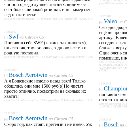
%D0%B4%D0%B2%D0
чистят гораздо лучше штатных, видимо за
page/8/?tab=comments
счет более широкой резинки, и не намерзает
лед практически
19.12.2011
club-c5.ru/showthread.php?t=1156&page=5&p=21411&viewfull=1#post21411
Valeo
на
C
[-]
Сегодня двор
ещё не прошло
16.11.2012
Swf
на
Citroen C5
артикул Валео
[-]
Поставил себе SWF (кажись так пишется),
сегодня как-т
ничего так, трут хорошо, заднюю все таки
ближе к верху
родную поставил.
Одна очень си
club-c5.ru/showthread.php?t=1156&page=4&p=19217&viewfull=1#post19217
поменьше, ино
citroens-club.ru/topic/1
%D0%B4%D0%B2%D0
%D0%BD%D0%B0-%D1%8
31.10.2012
647213
Bosch Aerotwin
на
Citroen C5
[-]
А я Бошевские неделю назад взял! Только
25.11.2011
обошлись они мне 1500 руб((( Но чистят
Champio
[-]
просто отлично, посмотрим на сколько их
поставил чем
хватит!
стекло. скрип
club-c5.ru/showthread.php?t=1156&page=2&p=17534&viewfull=1#post17534
citroens-club.ru/t
%D0%B4%D0%BB%D1%8F
26.10.2012
Bosch Aerotwin
на
Citroen C5
[-]
21.11.2011
Bosch
Скоро год, как стоят, претензий не имею. Уж
на
[-]