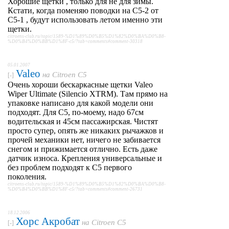
Хорошие щетки , только для не для зимы.
Кстати, когда поменяю поводки на С5-2 от
С5-1 , будут использовать летом именно эти
щетки.
citroens-club.ru/topic/1589-%D1%89%D0%B5%D1%82%D0%BA%D0%B8-
%D0%B4%D0%BB%D1%8F-c5/?tab=comments#comment-30318
05.01.2007
Valeo
на
Citroen C5
[-]
Очень хороши беcкаркасные щетки Valeo
Wiper Ultimate (Silencio XTRM). Там прямо на
упаковке написано для какой модели они
подходят. Для С5, по-моему, надо 67см
водительская и 45см пассажирская. Чистят
просто супер, опять же никаких рычажков и
прочей механики нет, ничего не забивается
снегом и прижимается отлично. Есть даже
датчик износа. Крепления универсальные и
без проблем подходят к С5 первого
поколения.
citroens-club.ru/topic/1589-%D1%89%D0%B5%D1%82%D0%BA%D0%B8-
%D0%B4%D0%BB%D1%8F-c5/?tab=comments#comment-26731
18.12.2006
Хорс Акробат
на
Citroen C5
[-]