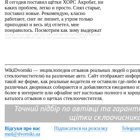
Я сегодня поставил щётки ХОРС Акробат, ни
каких проблем, легко и просто. Снял старые,
поставил новые. Рекомендую, класно
работают, снег не липнет, а утром только
приподнял и весь лёд отлетел, мне
понравилось. Посмотрим как зиму выдержат
citroens-club.ru/topic/1589-%D1%89%D0%B5%D1%82%D0%BA%D0%B8-
%D0%B4%D0%BB%D1%8F-c5/?tab=comments#comment-24791
WikiDvorniki — энциклопедия отзывов реальных людей о раз
стеклоочистителя) на различные авто. Сайт отображает инфор
такой же форме, как реальные водители ее оставили где-либо 
различных дворниках собираются и добавляются ежедневно из
более в интернете или офлайне нет настолько полного и хор
каталога отзывов о щетках стеклоочистителя.
Точний підбір по автівці та гарантія
щітки склоочисник
Відгуки про нас
Підписатися на розсилку
Telegram
mail@dvorniki.ua