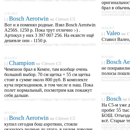
club-c5.ru/showthread.php?t=1156&page=7&p=24439&viewfull=1#post24439
оригинальност
брал в обычны
citroens-club.ru/t
27.01.2013
%D0%B4%D0%BB%D1%8F
Bosch Aerotwin
на
Citroen C5
[-]
Вот и я поменял родные. Взял Bosch Aerotwin
06.03.2012
A256S. 1250 р. Пока трут отлично :-) .
Valeo
на
C
[-]
Артикул у них 3 397 007 256. На екзисте ещё
Ставил Валео,
дешевле они - 1150 р.
drive2.ru/l/48999163
club-c5.ru/showthread.php?t=1156&page=5&p=24292&viewfull=1#post24292
05.02.2012
09.12.2012
Bosch Ae
Champion
[-]
на
Citroen C5
[-]
не понравилис
Чемпион брал в Кемпе, там вообще очень
полосы пошли
большой выбор. 70 см щетка + 55 см щетка
drive2.ru/cars/renault/
стоят в сумме около 800 руб. В комплекте
flow/journal/48999163
куча переходников, в том числе и наш. Пока
полет нормальный, посмотрим как покажут
13.01.2012
себя дальше.
Bosch
на
[-]
club-c5.ru/showthread.php?t=1156&page=5&p=21405&viewfull=1#post21405
На С5-м уже 
пробег 55 тыс
09.12.2012
БОШ. Отъезди
Bosch Aerotwin
на
Citroen C5
[-]
всё. Старые т
купил сегодня бош аэротвин, стояли
citroens-club.ru/top
%D0%BF%D1%80%D0
оказалось родные до этого. в целом доволен,