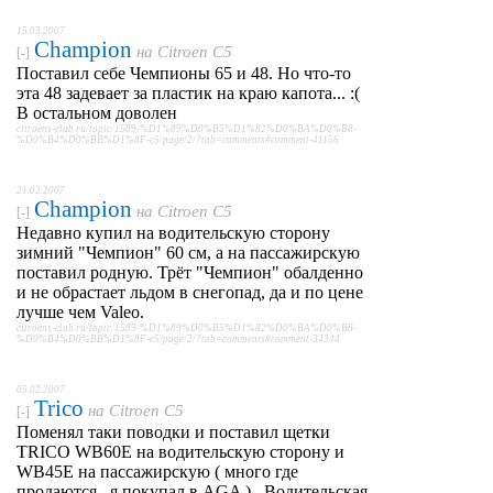
15.03.2007
Champion
на
Citroen C5
[-]
Поставил себе Чемпионы 65 и 48. Но что-то
эта 48 задевает за пластик на краю капота... :(
В остальном доволен
citroens-club.ru/topic/1589-%D1%89%D0%B5%D1%82%D0%BA%D0%B8-
%D0%B4%D0%BB%D1%8F-c5/page/2/?tab=comments#comment-41156
21.02.2007
Champion
на
Citroen C5
[-]
Недавно купил на водительскую сторону
зимний "Чемпион" 60 см, а на пассажирскую
поставил родную. Трёт "Чемпион" обалденно
и не обрастает льдом в снегопад, да и по цене
лучше чем Valeo.
citroens-club.ru/topic/1589-%D1%89%D0%B5%D1%82%D0%BA%D0%B8-
%D0%B4%D0%BB%D1%8F-c5/page/2/?tab=comments#comment-34344
05.02.2007
Trico
на
Citroen C5
[-]
Поменял таки поводки и поставил щетки
TRICO WB60E на водительскую сторону и
WB45Е на пассажирскую ( много где
продаются , я покупал в AGA ) . Водительская