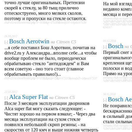
точно лучше оригинальных. Претензии
На мой взгля
скорей к стеклу, за 80 тыщ прилично
недавно компл
отпескоструено, много мелких сколов,
месяца и пере
поэтому и пропуски на стекле остаются.
citroens-club.ru/topic/1
%D0%B4%D0%B2%D0
club-c5.ru/showthread.php?t=1156&p=17130&viewfull=1#post17130
%D0%BD%D0%B0-%D1%8
634517
26.10.2012
Bosch Aerotwin
на
Citroen C5
01.12.2010
[-]
Bosch
на
[-]
...я себе поставил Бош Аэротвин, почитав на
Первый снег 
drive2.ru у Александра...вполне себе...а чтобы
оригинальног
вообще проблем не было, периодически
крепления ще
обрабатываю стекло "антидождем" и Вам
полоски и вод
всем советую - оно того стоит (главное
Прямо на уров
обрабатывать правильно!)...
citroens-club.ru/t
club-c5.ru/showthread.php?t=1156&page=2&p=17137&viewfull=1#post17137
%D0%B4%D0%BB%D1%8F
22.10.2012
30.11.2010
Alca Super Flat
на
Citroen C5
[-]
Bosch Ae
[-]
После 3 месяцев эксплуатации дворников
Не понравилс
Alca super flat могу сказать следующее: -
бескаркасник
Чистят хорошо на первом взмахе; - Через два
в сильный до
месяца эксплуатации на сухом стекле
стали сильные
появился небольшой скрип резины; - на
citroens-club.ru/t
скоростях от 120 кмч и выше нижняя четверть
%D0%B4%D0%BB%D1%8F