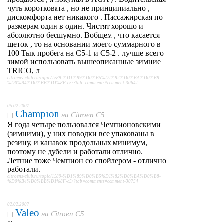
чуть коротковата , но не принципиально ,
дискомфорта нет никакого . Пассажирская по
размерам один в один. Чистят хорошо и
абсолютно бесшумно. Вобщем , что касается
щеток , то на основании моего суммарного в
100 Тык пробега на С5-1 и С5-2 , лучше всего
зимой использовать вышеописанные зимние
TRICO, л
citroens-club.ru/topic/1589-%D1%89%D0%B5%D1%82%D0%BA%D0%B8-
%D0%B4%D0%BB%D1%8F-c5/?tab=comments#comment-30641
05.02.2007
Champion
на
Citroen C5
[-]
Я года четыре пользовался Чемпионовскими
(зимними), у них поводки все упакованы в
резину, и канавок продольных минимум,
поэтому не дубели и работали отлично.
Летние тоже Чемпион со спойлером - отлично
работали.
citroens-club.ru/topic/1589-%D1%89%D0%B5%D1%82%D0%BA%D0%B8-
%D0%B4%D0%BB%D1%8F-c5/?tab=comments#comment-30754
02.02.2007
Valeo
на
Citroen C5
[-]