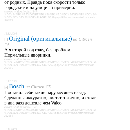
от родных. Правда пока скорости только
городские и на улице - 5 примерно.
citroens-club.ru/topic/11847-
%D0%B4%D0%B2%D0%BE%D1%80%D0%BD%D0%B8%D0%BA%D0%B8-
%D0%BD%D0%B0-%D1%815-%D1%857/page/6/?tab=comments#comment-
370909
19.12.2009
Original (оригинальные)
на
Citroen
[-]
C5
А я второй год езжу, без проблем.
Нормальные дворники.
citroens-club.ru/topic/11847-
%D0%B4%D0%B2%D0%BE%D1%80%D0%BD%D0%B8%D0%BA%D0%B8-
%D0%BD%D0%B0-%D1%815-%D1%857/page/5/?tab=comments#comment-
362956
18.12.2009
Bosch
на
Citroen C5
[-]
Поставил себе такие пару месяцев назад.
Сделанны аккуратно, чистят отлично, и стоят
в два раза дешевле чем Valeo
citroens-club.ru/topic/11847-
%D0%B4%D0%B2%D0%BE%D1%80%D0%BD%D0%B8%D0%BA%D0%B8-
%D0%BD%D0%B0-%D1%815-%D1%857/page/5/?tab=comments#comment-
362681
18.11.2009