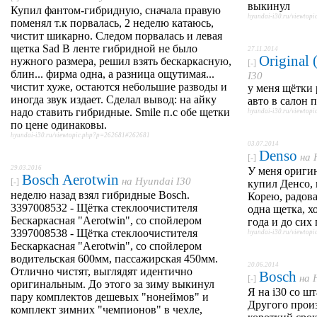
выкинул
Купил фантом-гибридную, сначала правую
hyundai-i30.ru/viewto
поменял т.к порвалась, 2 неделю катаюсь,
чистит шикарно. Следом порвалась и левая
щетка Sad В ленте гибридной не было
27.11.2014
Original
нужного размера, решил взять бескаркасную,
[-]
блин... фирма одна, а разница ощутимая...
I30
чистит хуже, остаются небольшие разводы и
у меня щётки 
иногда звук издает. Сделал вывод: на айку
авто в салон 
надо ставить гибридные. Smile п.с обе щетки
hyundai-i30.ru/viewto
по цене одинаковы.
hyundai-i30.ru/viewtopic.php?p=262681#262681
03.07.2014
Denso
на
[-]
29.03.2016
У меня оригин
Bosch Aerotwin
на
Hyundai I30
[-]
купил Денсо, 
неделю назад взял гибридные Bosch.
Корею, радова
3397008532 - Щётка стеклоочистителя
одна щетка, хо
Бескаркасная "Aerotwin", со спойлером
года и до сих
3397008538 - Щётка стеклоочистителя
hyundai-i30.ru/viewto
Бескаркасная "Aerotwin", со спойлером
водительская 600мм, пассажирская 450мм.
20.06.2014
Отлично чистят, выглядят идентично
Bosch
на
[-]
оригинальным. До этого за зиму выкинул
Я на i30 со ш
пару комплектов дешевых "нонеймов" и
Другого произ
комплект зимних "чемпионов" в чехле,