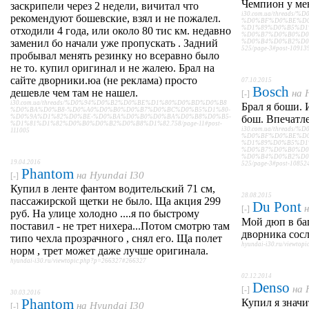
Чемпион у мен
заскрипели через 2 недели, вичитал что
i30.com.ua/threads
рекомендуют бошевские, взял и не пожалел.
%D0%BF%D0%BE%D0
%D1%89%D0%B5%D1
отходили 4 года, или около 80 тис км. недавно
%D0%B7%D0%B0%D0
заменил бо начали уже пропускать . Задний
%D0%B4%D0%B2%D0
525/page-3#post-10913
пробывал менять резинку но всеравно было
не то. купил оригинал и не жалею. Брал на
сайте дворники.юа (не реклама) просто
07.10.2015
Bosch
дешевле чем там не нашел.
на
[-]
i30.com.ua/threads/%D0%94%D0%B2%D0%BE%D1%80%D0%BD%D0%B8
Брал я боши. 
%D0%BA%D0%B8-%D0%A0%D0%B0%D0%B7%D0%BC%D0%B5%D1%80-
%D0%9A%D1%82%D0%BE-%D0%BA%D0%B0%D0%BA%D0%B8%D0%B5-
бош. Впечатле
%D1%81%D1%82%D0%B0%D0%B2%D0%B8%D1%82.758/page-11#post-
i30.com.ua/threads
111005
%D0%BF%D0%BE%D0
%D1%89%D0%B5%D1
%D0%B7%D0%B0%D0
%D0%B4%D0%B2%D0
19.04.2016
525/page-3#post-10852
Phantom
на
Hyundai I30
[-]
Купил в ленте фантом водительский 71 см,
28.08.2015
пассажирской щетки не было. Ща акция 299
Du Pont
[-]
руб. На улице холодно ....я по быстрому
Мой дюп в баг
поставил - не трет нихера...Потом смотрю там
дворника сос
типо чехла прозрачного , снял его. Ща полет
hyundai-i30.ru/viewto
норм , трет может даже лучше оригинала.
hyundai-i30.ru/viewtopic.php?p=266327#266327
02.12.2014
Denso
на
[-]
30.03.2016
Phantom
Купил я значи
на
Hyundai I30
[-]