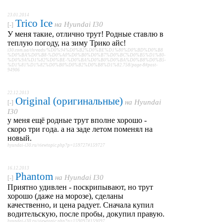
23.01.2014
Trico Ice
на
Hyundai I30
[-]
У меня такие, отлично трут! Родные ставлю в
теплую погоду, на зиму Трико айс!
i30.com.ua/threads/%D0%94%D0%B2%D0%BE%D1%80%D0%BD%D0%B8
%D0%BA%D0%B8-%D0%A0%D0%B0%D0%B7%D0%BC%D0%B5%D1%80-
%D0%9A%D1%82%D0%BE-%D0%BA%D0%B0%D0%BA%D0%B8%D0%B5-
%D1%81%D1%82%D0%B0%D0%B2%D0%B8%D1%82.758/page-8#post-
94906
22.12.2013
Original (оригинальные)
на
Hyundai
[-]
I30
у меня ещё родные трут вполне хорошо -
скоро три года. а на заде летом поменял на
новый.
hyundai-i30.ru/viewtopic.php?p=159727#159727
16.12.2013
Phantom
на
Hyundai I30
[-]
Приятно удивлен - поскрипывают, но трут
хорошо (даже на морозе), сделаны
качественно, и цена радует. Сначала купил
водительскую, после пробы, докупил правую.
hyundai-i30.ru/viewtopic.php?p=159097#159097