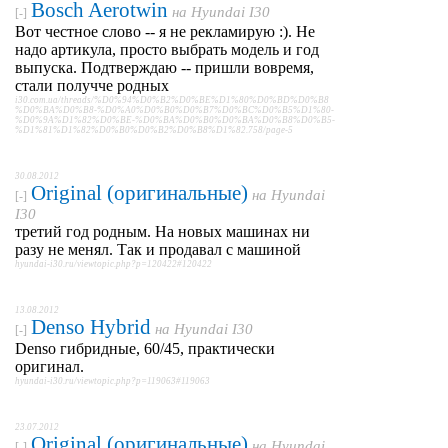
Bosch Aerotwin
на
Hyundai I30
[-]
Вот честное слово -- я не рекламирую :). Не
надо артикула, просто выбрать модель и год
выпуска. Подтверждаю -- пришли вовремя,
стали получче родных
i30.com.ua/threads/%D0%94%D0%B2%D0%BE%D1%80%D0%BD%D0%B8
%D0%BA%D0%B8-%D0%A0%D0%B0%D0%B7%D0%BC%D0%B5%D1%80-
%D0%9A%D1%82%D0%BE-%D0%BA%D0%B0%D0%BA%D0%B8%D0%B5-
%D1%81%D1%82%D0%B0%D0%B2%D0%B8%D1%82.758/page-5
30.08.2012
Original (оригинальные)
на
Hyundai
[-]
I30
третий год родным. На новых машинах ни
разу не менял. Так и продавал с машиной
hyundai-i30.ru/viewtopic.php?p=120422#120422
13.08.2012
Denso Hybrid
на
Hyundai I30
[-]
Denso гибридные, 60/45, практически
оригинал.
hyundai-i30.ru/viewtopic.php?p=119063#119063
23.07.2012
Original (оригинальные)
на
Hyundai
[-]