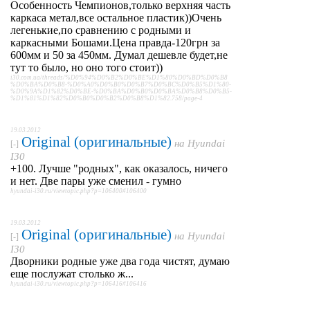
Особенность Чемпионов,только верхняя часть
каркаса метал,все остальное пластик))Очень
легенькие,по сравнению с родными и
каркасными Бошами.Цена правда-120грн за
600мм и 50 за 450мм. Думал дешевле будет,не
тут то было, но оно того стоит))
i30.com.ua/threads/%D0%94%D0%B2%D0%BE%D1%80%D0%BD%D0%B8
%D0%BA%D0%B8-%D0%A0%D0%B0%D0%B7%D0%BC%D0%B5%D1%80-
%D0%9A%D1%82%D0%BE-%D0%BA%D0%B0%D0%BA%D0%B8%D0%B5-
%D1%81%D1%82%D0%B0%D0%B2%D0%B8%D1%82.758/page-4
19.03.2012
Original (оригинальные)
на
Hyundai
[-]
I30
+100. Лучше "родных", как оказалось, ничего
и нет. Две пары уже сменил - гумно
hyundai-i30.ru/viewtopic.php?p=106400#106400
19.03.2012
Original (оригинальные)
на
Hyundai
[-]
I30
Дворники родные уже два года чистят, думаю
еще послужат столько ж...
hyundai-i30.ru/viewtopic.php?p=106416#106416