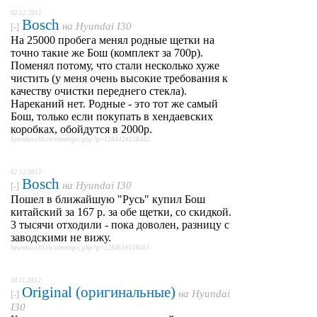
02.12.2012
Bosch
на
Hyundai I30
[-]
На 25000 пробега менял родные щетки на
точно такие же Бош (комплект за 700р).
Поменял потому, что стали несколько хуже
чистить (у меня очень высокие требования к
качеству очистки переднего стекла).
Нареканий нет. Родные - это тот же самый
Бош, только если покупать в хендаевских
коробках, обойдутся в 2000р.
hyundai-i30.ru/viewtopic.php?p=128442#128442
02.12.2012
Bosch
на
Hyundai I30
[-]
Пошел в ближайшую "Русь" купил Бош
китайский за 167 р. за обе щетки, со скидкой.
3 тысячи отходили - пока доволен, разницу с
заводскими не вижу.
hyundai-i30.ru/viewtopic.php?p=128461#128461
10.11.2012
Original (оригинальные)
на
Hyundai
[-]
I30