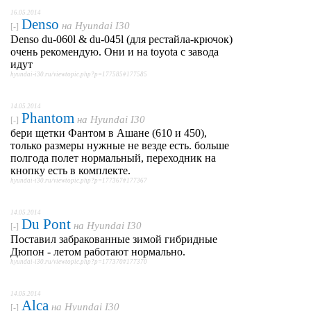
16.05.2014
Denso
на
Hyundai I30
[-]
Denso du-060l & du-045l (для рестайла-крючок)
очень рекомендую. Они и на toyota с завода
идут
hyundai-i30.ru/viewtopic.php?p=177585#177585
14.05.2014
Phantom
на
Hyundai I30
[-]
бери щетки Фантом в Ашане (610 и 450),
только размеры нужные не везде есть. больше
полгода полет нормальный, переходник на
кнопку есть в комплекте.
hyundai-i30.ru/viewtopic.php?p=177367#177367
14.05.2014
Du Pont
на
Hyundai I30
[-]
Поставил забракованные зимой гибридные
Дюпон - летом работают нормально.
hyundai-i30.ru/viewtopic.php?p=177370#177370
14.05.2014
Alca
на
Hyundai I30
[-]