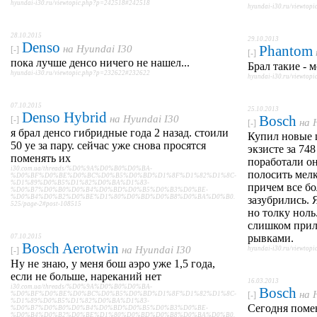
hyundai-i30.ru/viewtopic.php?p=242518#242518
hyundai-i30.ru/viewto
28.10.2015
29.10.2013
Denso
Phantom
на
Hyundai I30
[-]
[-]
пока лучше денсо ничего не нашел...
Брал такие - 
hyundai-i30.ru/viewtopic.php?p=232622#232622
hyundai-i30.ru/viewto
07.10.2015
25.10.2013
Denso Hybrid
Bosch
на
Hyundai I30
[-]
на
[-]
я брал денсо гибридные года 2 назад. стоили
Купил новые 
50 уе за пару. сейчас уже снова просятся
экзисте за 74
поменять их
поработали он
i30.com.ua/threads/%D0%9A%D0%B0%D0%BA-
полосить мел
%D0%BF%D0%BE%D0%BC%D0%B5%D0%BD%D1%8F%D1%82%D1%8C-
%D1%89%D0%B5%D1%82%D0%BA%D1%83-
причем все бо
%D0%B7%D0%B0%D0%B4%D0%BD%D0%B5%D0%B3%D0%BE-
%D0%B4%D0%B2%D0%BE%D1%80%D0%BD%D0%B8%D0%BA%D0%B0.
зазубрились. 
525/page-2#post-108515
но толку ноль
слишком прили
рывками.
07.10.2015
Bosch Aerotwin
на
Hyundai I30
hyundai-i30.ru/viewto
[-]
Ну не знаю, у меня бош аэро уже 1,5 года,
если не больше, нареканий нет
16.03.2013
i30.com.ua/threads/%D0%9A%D0%B0%D0%BA-
Bosch
на
%D0%BF%D0%BE%D0%BC%D0%B5%D0%BD%D1%8F%D1%82%D1%8C-
[-]
%D1%89%D0%B5%D1%82%D0%BA%D1%83-
Сегодня поме
%D0%B7%D0%B0%D0%B4%D0%BD%D0%B5%D0%B3%D0%BE-
%D0%B4%D0%B2%D0%BE%D1%80%D0%BD%D0%B8%D0%BA%D0%B0.