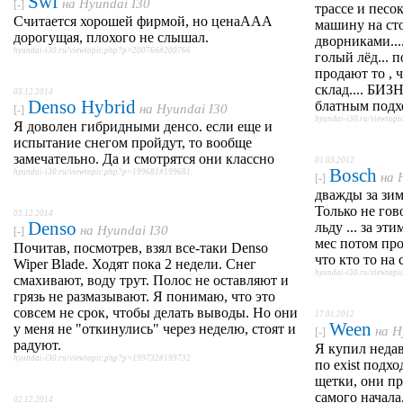
Swf
на
Hyundai I30
[-]
трассе и песо
Считается хорошей фирмой, но ценаААА
машину на сто
дорогущая, плохого не слышал.
дворниками...
hyundai-i30.ru/viewtopic.php?p=200766#200766
голый лёд... 
продают то , 
склад.... БИЗ
03.12.2014
Denso Hybrid
блатным подхо
на
Hyundai I30
[-]
hyundai-i30.ru/viewto
Я доволен гибридными денсо. если еще и
испытание снегом пройдут, то вообще
замечательно. Да и смотрятся они классно
01.03.2012
Bosch
hyundai-i30.ru/viewtopic.php?p=199681#199681
на
[-]
дважды за зим
Только не гов
03.12.2014
Denso
льду ... за эт
на
Hyundai I30
[-]
мес потом пр
Почитав, посмотрев, взял все-таки Denso
что кто то на 
Wiper Blade. Ходят пока 2 недели. Снег
hyundai-i30.ru/viewto
смахивают, воду трут. Полос не оставляют и
грязь не размазывают. Я понимаю, что это
совсем не срок, чтобы делать выводы. Но они
17.01.2012
Ween
у меня не "откинулись" через неделю, стоят и
на
H
[-]
радуют.
Я купил неда
hyundai-i30.ru/viewtopic.php?p=199732#199732
по exist подхо
щетки, они пр
самого начала
02.12.2014