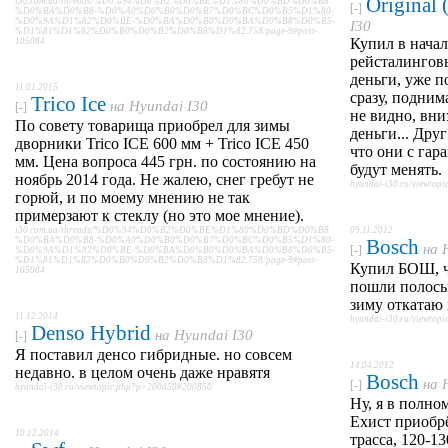
Original
i30.com.ua/threads/%D0%94%D0%B2%D0%BE%D1%80%D0%BD%D0%B8
[-]
%D0%BA%D0%B8-%D0%A0%D0%B0%D0%B7%D0%BC%D0%B5%D1%80-
%D0%9A%D1%82%D0%BE-%D0%BA%D0%B0%D0%BA%D0%B8%D0%B5-
I30
%D1%81%D1%82%D0%B0%D0%B2%D0%B8%D1%82.758/page-9#post-
Купил в нача
105084
рейсталинговы
деньги, уже 
11.01.2015
сразу, подним
Trico Ice
на
Hyundai I30
[-]
не видно, вни
По совету товарища приобрел для зимы
деньги... Дру
дворники Trico ICE 600 мм + Trico ICE 450
что они с гар
мм. Цена вопроса 445 грн. по состоянию на
будут менять.
ноябрь 2014 года. Не жалею, снег гребут не
hyundai-i30.ru/viewto
горюй, и по моему мнению не так
примерзают к стеклу (но это мое мнение).
i30.com.ua/threads/%D0%94%D0%B2%D0%BE%D1%80%D0%BD%D0%B8
09.11.2012
%D0%BA%D0%B8-%D0%A0%D0%B0%D0%B7%D0%BC%D0%B5%D1%80-
Bosch
на
[-]
%D0%9A%D1%82%D0%BE-%D0%BA%D0%B0%D0%BA%D0%B8%D0%B5-
%D1%81%D1%82%D0%B0%D0%B2%D0%B8%D1%82.758/page-9#post-
Купил БОШ, ч
105084
пошли полосы 
зиму откатаю 
11.12.2014
hyundai-i30.ru/viewto
Denso Hybrid
на
Hyundai I30
[-]
Я поставил денсо гибридные. но совсем
14.04.2012
недавно. в целом очень даже нравятя
Bosch
на
[-]
hyundai-i30.ru/viewtopic.php?p=200850#200850
Ну, я в полном
Ехист приобрё
10.12.2014
трасса, 120-13