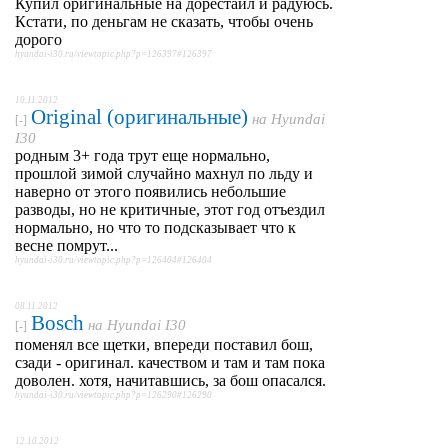
Купил оригинальные на дорестайл и радуюсь.
Кстати, по деньгам не сказать, чтобы очень
дорого
hyundai-i30.ru/viewtopic.php?p=126397#126397
10.11.2012
Original (оригинальные)
на
Hyundai
[-]
I30
родным 3+ года трут еще нормально,
прошлой зимой случайно махнул по льду и
наверно от этого появились небольшие
разводы, но не критичные, этот год отъездил
нормально, но что то подсказывает что к
весне помрут...
hyundai-i30.ru/viewtopic.php?p=126404#126404
08.11.2012
Bosch
на
Hyundai I30
[-]
поменял все щетки, впереди поставил бош,
сзади - оригинал. качеством и там и там пока
доволен. хотя, начитавшись, за бош опасался.
hyundai-i30.ru/viewtopic.php?p=126290#126290
12.10.2012