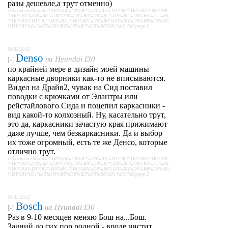
разы дешевле,а трут отменно)
i30.com.ua/threads/%D0%94%D0%B2%D0%BE%D1%80%D0%BD%D0%B8
%D0%BA%D0%B8-%D0%A0%D0%B0%D0%B7%D0%BC%D0%B5%D1%80-
%D0%9A%D1%82%D0%BE-%D0%BA%D0%B0%D0%BA%D0%B8%D0%B5-
%D1%81%D1%82%D0%B0%D0%B2%D0%B8%D1%82.758/page-2
01.03.2012
Denso
на
Hyundai I30
[-]
по крайней мере в дизайн моей машины
каркасные дворники как-то не вписываются.
Видел на Драйв2, чувак на Сид поставил
поводки с крючками от Элантры или
рейстайлового Сида и поцепил каркасники -
вид какой-то колхозный. Ну, касательно трут,
это да, каркасники зачастую края прижимают
даже лучше, чем безкаркасники. Да и выбор
их тоже огромный, есть те же Денсо, которые
отлично трут.
i30.com.ua/threads/%D0%94%D0%B2%D0%BE%D1%80%D0%BD%D0%B8
%D0%BA%D0%B8-%D0%A0%D0%B0%D0%B7%D0%BC%D0%B5%D1%80-
%D0%9A%D1%82%D0%BE-%D0%BA%D0%B0%D0%BA%D0%B8%D0%B5-
%D1%81%D1%82%D0%B0%D0%B2%D0%B8%D1%82.758/page-2
01.03.2012
Bosch
на
Hyundai I30
[-]
Раз в 9-10 месяцев меняю Бош на...Бош.
Задний до сих пор родной - вроде чистит