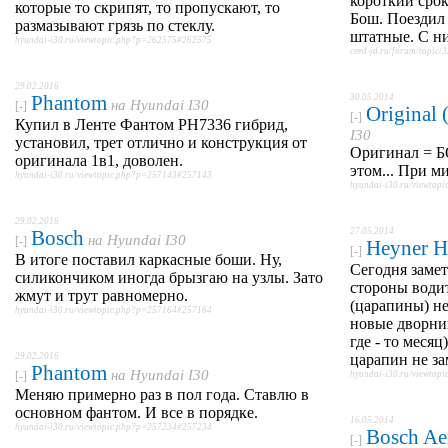
короткий срок
которые то скрипят, то пропускают, то
Бош. Поездил 
размазывают грязь по стеклу.
штатные. С ни
hyundai-i30.ru/viewtopic.php?p=262575#262575
ceed-jd.ru/forum/topic/3
29.02.2016
Phantom
30.05.2014
на
Hyundai I30
[-]
Original
[-]
Купил в Ленте Фантом PH7336 гибрид,
I30
установил, трет отлично и конструкция от
Оригинал = БО
оригинала 1в1, доволен.
этом... При ми
hyundai-i30.ru/viewtopic.php?p=257143#257143
hyundai-i30.ru/viewto
29.02.2016
Bosch
27.05.2014
на
Hyundai I30
[-]
Heyner H
[-]
В итоге поставил каркасные боши. Ну,
Сегодня замет
силикончиком иногда брызгаю на узлы. Зато
стороны водит
жмут и трут равномерно.
(царапины) не
hyundai-i30.ru/viewtopic.php?p=257164#257164
новые дворни
где - то месяц
29.02.2016
царапин не за
Phantom
на
Hyundai I30
[-]
hyundai-i30.ru/viewto
Меняю примерно раз в пол года. Ставлю в
основном фантом. И все в порядке.
16.05.2014
hyundai-i30.ru/viewtopic.php?p=257234#257234
Bosch Ae
[-]