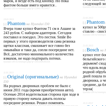
марок, и везде есть под кнопку. Но пока
следующей з
фантом больше вмего нравится .
hyundai-i30.ru/viewto
hyundai-i30.ru/viewtopic.php?p=218417#218417
22.02.2013
19.01.2015
Phantom
Phantom
[-]
на
Hyundai I30
[-]
купил за 500р
Вчера тоже купил Фантом 71 см в Ашане за
ставлю - свист
243 рубля. С набором адаптеров. Сегодня
hyundai-i30.ru/viewto
поставил и поездил. Это пестня. Smile Во
первых у этого производителя сама резинка
щетки классная, смахивает все говно без
21.02.2013
Bosch
омывайки и таки да, сопли посередине нет.
на
[-]
Всё, достаточно минимального количества
купил этот бош
взмахов, не надо подтирать потеки.
бельгийского 
hyundai-i30.ru/viewtopic.php?p=205326#205326
дерьмом! сход
что вдоль вод
родной обруба
11.01.2015
Original (оригинальные)
дней пошла п
на
Hyundai
[-]
дворника, а ч
I30
средине, да бл
На родных дворниках проблем не было с
терла(
июня 2011 года (время приобретения авто).
hyundai-i30.ru/viewto
Осенью 2014 водительская сторона при ходе в
правую сторону начала давать полосы
посредине резинки. Решил поменять.
10.11.2012