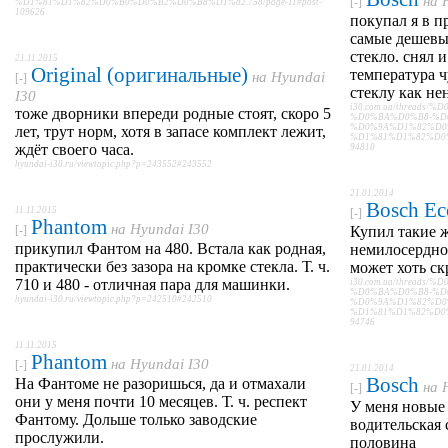
на
[-]
%D1%81%D1%82%D0%B0%D0%B2%D0%B8%D1%82.758/page-11#post-
109626
покупал я в п
самые дешевы
стекло. снял и
21.11.2015
Original (оригинальные)
температура ч
на
Hyundai
[-]
стеклу как не
I30
i30.com.ua/thread
тоже дворники впереди родные стоят, скоро 5
%D0%BA%D0%B8-%D
%D0%9A%D1%82%D0
лет, трут норм, хотя в запасе комплект лежит,
%D1%81%D1%82%D0%B
ждёт своего часа.
94810
hyundai-i30.ru/viewtopic.php?p=243552#243552
21.01.2014
Bosch Ec
11.11.2015
[-]
Phantom
на
Hyundai I30
[-]
Купил такие ж
прикупил Фантом на 480. Встала как родная,
немилосердно
практически без зазора на кромке стекла. Т. ч.
может хоть ск
710 и 480 - отличная пара для машинки.
i30.com.ua/thread
%D0%BA%D0%B8-%D
hyundai-i30.ru/viewtopic.php?p=242510#242510
%D0%9A%D1%82%D0
%D1%81%D1%82%D0%B
94746
11.11.2015
Phantom
на
Hyundai I30
[-]
21.01.2014
Bosch
На Фантоме не разоришься, да и отмахали
на
[-]
они у меня почти 10 месяцев. Т. ч. респект
У меня новые 
Фантому. Дольше только заводские
водительская 
прослужили.
половина