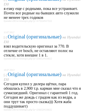
I30
я езжу еще с родными, пока все устраивает.
Почти все родные на бывших авто служили
не менеее трех годиков
hyundai-i30.ru/viewtopic.php?p=117555#117555
11.07.2012
Original (оригинальные)
на
Hyundai
[-]
I30
взял водительскую оригинал за 770. В
отличие от bosch, не оставляют полос на
стекле, хотя внешне 1 в 1.
hyundai-i30.ru/viewtopic.php?p=116652#116652
10.07.2012
Original (оригинальные)
на
Hyundai
[-]
I30
Сегодня купил у дилера щётки, пара
обошлась в 2,900 т.р. карман мне сказал что я
сумасшедший. Оригинал с гарантией 1 год.
Сегодня же дождь с градом как из ведра, а
они трут так просто сказка))) Хотя жаба
поддушивает)
hyundai-i30.ru/viewtopic.php?p=116632#116632