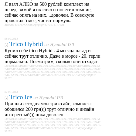
Я взял АЛКО за 500 рублей комплект на
перед, зимой я их снял и повесил зимние,
сейчас опять на них....доволен. В совокупе
прокатал 5 мес, чистят нормуль.
hyundai-i30.ru/viewtopic.php?p=177381#177381
08.02.2014
Trico Hybrid
на
Hyundai I30
[-]
Купил себе trico Hybrid - 4 месяца назад и
сейчас трут отлично. Даже в мороз - 20, терли
нормально. Посмотрим, сколько они отходят.
i30.com.ua/threads/%D0%94%D0%B2%D0%BE%D1%80%D0%BD%D0%B8
%D0%BA%D0%B8-%D0%A0%D0%B0%D0%B7%D0%BC%D0%B5%D1%80-
%D0%9A%D1%82%D0%BE-%D0%BA%D0%B0%D0%BA%D0%B8%D0%B5-
%D1%81%D1%82%D0%B0%D0%B2%D0%B8%D1%82.758/page-9#post-
96297
07.02.2014
Trico Ice
на
Hyundai I30
[-]
Пришли сегодня мои трико айс, комплект
обошелся 260 грн))) трут отлично и дизайн
интересный))) пока доволен
i30.com.ua/threads/%D0%94%D0%B2%D0%BE%D1%80%D0%BD%D0%B8
%D0%BA%D0%B8-%D0%A0%D0%B0%D0%B7%D0%BC%D0%B5%D1%80-
%D0%9A%D1%82%D0%BE-%D0%BA%D0%B0%D0%BA%D0%B8%D0%B5-
%D1%81%D1%82%D0%B0%D0%B2%D0%B8%D1%82.758/page-8#post-
96288