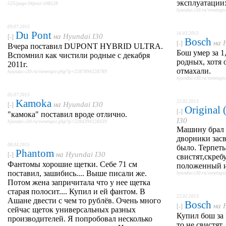
эксплуатации
525/page-3#post-108528
hyundai-i30.ru/viewto
09.07.2015
Du Pont
16.03.2013
на
Hyundai I30
[-]
Bosch
на
[-]
Вчера поставил DUPONT HYBRID ULTRA.
Бош умер за 1
Вспомнил как чистили родные с декабря
родных, хотя 
2011г.
отмахали.
hyundai-i30.ru/viewtopic.php?p=228789#228789
hyundai-i30.ru/viewto
05.07.2015
Kamoka
22.02.2013
на
Hyundai I30
[-]
Original
[-]
"камока" поставил вроде отлично.
I30
hyundai-i30.ru/viewtopic.php?p=228439#228439
Машину брал 
дворники засв
08.04.2015
было. Терпеть
Phantom
на
Hyundai I30
[-]
свистят,скреб
Фантомы хорошие щетки. Себе 71 см
положенный и
поставил, зашибись.... Выше писали же.
hyundai-i30.ru/viewto
Потом жена запричитала что у нее щетка
старая полосит.... Купил и ей фантом. В
22.02.2013
Ашане двести с чем то рублёв. Очень много
Bosch
на
[-]
сейчас щеток универсальных разных
Купил бош за 
производителей. Я попробовал несколько
то не свистят,