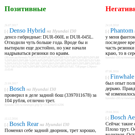
Позитивные
Негатив
26.07.2017
24.10.2018
Denso Hybrid
Phantom
на
Hyundai I30
[-]
[-]
денсо гибридные: DUR-060L и DUR-045L.
у меня фанто
Отходили чуть больше года. Вроде бы и
последнее вре
вытирали еще достойно, но уже начали
часть резинки
надрываться резинки по краям.
краю, то в сер
i30.com.ua/threads/%D0%94%D0%B2%D0%BE%D1%80%D0%BD%D0%B8
hyundai-i30.ru/viewto
%D0%BA%D0%B8-%D0%A0%D0%B0%D0%B7%D0%BC%D0%B5%D1%80-
%D0%9A%D1%82%D0%BE-%D0%BA%D0%B0%D0%BA%D0%B8%D0%B5-
%D1%81%D1%82%D0%B0%D0%B2%D0%B8%D1%82.758/page-12#post-
114546
07.06.2016
Finwhale
[-]
был опыт пол
21.04.2017
Bosch
дерьмо. Правд
на
Hyundai I30
[-]
чё изменилось
проверил в деле задний бош (3397011678) за
hyundai-i30.ru/viewto
104 рубля, отлично трет.
hyundai-i30.ru/viewtopic.php?p=314206#314206
19.04.2016
Bosch Ae
[-]
15.12.2016
Bosch Rear
Сейчас такие 
на
Hyundai I30
[-]
Плохо трут. О
Поменял себе задний дворник, трет хорошо,
водителя. Ост