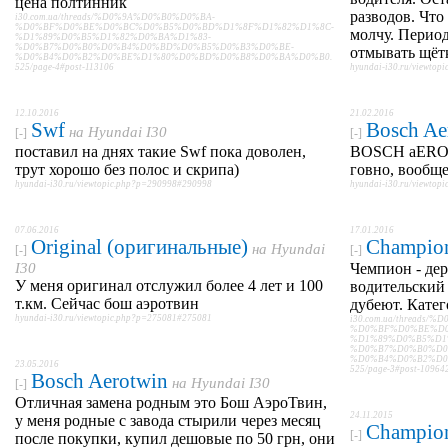
цена полтинник
разводов. Что
i30.com.ua/threads/%D0%9A%D0%B0%D0%BA-
%D0%BF%D0%BE%D0%BC%D0%B5%D0%BD%D1%8F%D1%82%D1%8C-
молчу. Перио
%D1%89%D0%B5%D1%82%D0%BA%D1%83-
%D0%B7%D0%B0%D0%B4%D0%BD%D0%B5%D0%B3%D0%BE-
отмывать щёт
%D0%B4%D0%B2%D0%BE%D1%80%D0%BD%D0%B8%D0%BA%D0%B0.
525/page-4#post-113106
hyundai-i30.ru/viewto
12.10.2016
21.02.2016
Swf
Bosch Ae
на
Hyundai I30
[-]
[-]
поставил на днях такие Swf пока доволен,
BOSCH aEROT
трут хорошо без полос и скрипа)
говно, вообще
hyundai-i30.ru/viewtopic.php?p=290998#290998
hyundai-i30.ru/viewto
07.06.2016
17.01.2016
Original (оригинальные)
Champio
на
Hyundai
[-]
[-]
I30
Чемпион - дер
У меня оригинал отслужил более 4 лет и 100
водительский 
т.км. Сейчас бош аэротвин
дубеют. Кате
hyundai-i30.ru/viewtopic.php?p=275081#275081
i30.com.ua/threads
%D0%BF%D0%BE%D0
%D1%89%D0%B5%D1
%D0%B7%D0%B0%D0
%D0%B4%D0%B2%D0
23.05.2016
525/page-3#post-10964
Bosch Aerotwin
на
Hyundai I30
[-]
Отличная замена родным это Бош АэроТвин,
24.11.2015
у меня родные с завода стырили через месяц
Champio
[-]
после покупки, купил дешовые по 50 грн, они