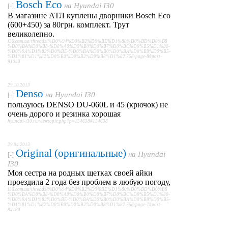
Bosch Eco
на
Hyundai I30
[-]
В магазине АТЛ куплены дворники Bosch Eco
(600+450) за 80грн. комплект. Трут
великолепно.
i30.com.ua/threads/%D0%94%D0%B2%D0%BE%D1%80%D0%BD%D0%B8
%D0%BA%D0%B8-%D0%A0%D0%B0%D0%B7%D0%BC%D0%B5%D1%80-
%D0%9A%D1%82%D0%BE-%D0%BA%D0%B0%D0%BA%D0%B8%D0%B5-
%D1%81%D1%82%D0%B0%D0%B2%D0%B8%D1%82.758/page-8#post-
91043
29.10.2013
Denso
на
Hyundai I30
[-]
пользуюсь DENSO DU-060L и 45 (крючок) не
очень дорого и резинка хорошая
hyundai-i30.ru/viewtopic.php?p=154638#154638
29.04.2013
Original (оригинальные)
на
Hyundai
[-]
I30
Моя сестра на родных щетках своей айки
проездила 2 года без проблем в любую погоду,
i30.com.ua/threads/%D0%94%D0%B2%D0%BE%D1%80%D0%BD%D0%B8
%D0%BA%D0%B8-%D0%A0%D0%B0%D0%B7%D0%BC%D0%B5%D1%80-
%D0%9A%D1%82%D0%BE-%D0%BA%D0%B0%D0%BA%D0%B8%D0%B5-
%D1%81%D1%82%D0%B0%D0%B2%D0%B8%D1%82.758/page-7#post-
84184