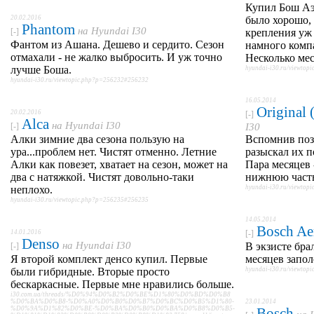
Купил Бош Аэ
20.02.2016
было хорошо, 
Phantom
на
Hyundai I30
[-]
крепления уж
Фантом из Ашана. Дешево и сердито. Сезон
намного компа
отмахали - не жалко выбросить. И уж точно
Несколько мес
лучше Боша.
hyundai-i30.ru/viewto
hyundai-i30.ru/viewtopic.php?p=256232#256232
16.05.2014
Original
20.02.2016
[-]
Alca
на
Hyundai I30
[-]
I30
Алки зимние два сезона пользую на
Вспомнив поз
ура...проблем нет. Чистят отменно. Летние
разыскал их п
Алки как повезет, хватает на сезон, может на
Пара месяцев 
два с натяжкой. Чистят довольно-таки
нижнюю часть
неплохо.
hyundai-i30.ru/viewto
hyundai-i30.ru/viewtopic.php?p=256235#256235
14.05.2014
Bosch Ae
14.01.2016
[-]
Denso
на
Hyundai I30
В экзисте бра
[-]
Я второй комплект денсо купил. Первые
месяцев запо
были гибридные. Вторые просто
hyundai-i30.ru/viewto
бескаркасные. Первые мне нравились больше.
i30.com.ua/threads/%D0%94%D0%B2%D0%BE%D1%80%D0%BD%D0%B8
%D0%BA%D0%B8-%D0%A0%D0%B0%D0%B7%D0%BC%D0%B5%D1%80-
23.01.2014
%D0%9A%D1%82%D0%BE-%D0%BA%D0%B0%D0%BA%D0%B8%D0%B5-
Bosch