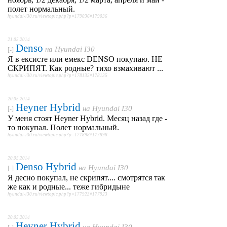
полет нормальный.
hyundai-i30.ru/viewtopic.php?p=179036#179036
21.05.2014
Denso
на
Hyundai I30
[-]
Я в ексисте или емекс DENSO покупаю. НЕ
СКРИПЯТ. Как родные? тихо взмахивают ...
hyundai-i30.ru/viewtopic.php?p=178135#178135
20.05.2014
Heyner Hybrid
на
Hyundai I30
[-]
У меня стоят Heyner Hybrid. Месяц назад где -
то покупал. Полет нормальный.
hyundai-i30.ru/viewtopic.php?p=177898#177898
20.05.2014
Denso Hybrid
на
Hyundai I30
[-]
Я десно покупал, не скрипят.... смотрятся так
же как и родные... теже гибридыне
hyundai-i30.ru/viewtopic.php?p=177923#177923
20.05.2014
Heyner Hybrid