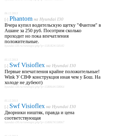
06.12.2013
Phantom
на
Hyundai I30
[-]
Вчера купил водительскую щетку "Фантом" в
Ашане за 250 руб. Посотрим сколько
проходит но пока впечатления
положительные.
hyundai-i30.ru/viewtopic.php?p=158182#158182
05.12.2013
Swf Visioflex
на
Hyundai I30
[-]
Первые впечатления крайне положительные!
Wink У СВФ конструкция иная чем у Бош. На
холоде не дубеют)
hyundai-i30.ru/viewtopic.php?p=158064#158064
05.12.2013
Swf Visioflex
на
Hyundai I30
[-]
Дворники ништяк, правда и цена
соответствующая
hyundai-i30.ru/viewtopic.php?p=158067#158067