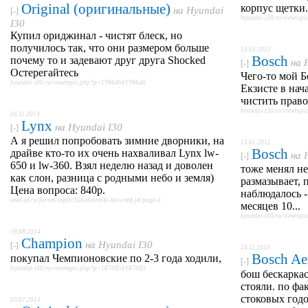
Original (оригинальные)
корпус щетки.
на
Hyundai
[-]
hyundai-i30.ru/viewto
I30
Купил ориджинал - чистят блеск, но
получилось так, что они размером больше
13.01.2012
Bosch
почему то и задевают друг друга Shocked
на
[-]
Остерегайтесь
Чего-то мой Б
hyundai-i30.ru/viewtopic.php?p=199646#199646
Екзисте в нач
чистить прав
hyundai-i30.ru/viewtop
04.11.2014
Lynx
на
Hyundai I30
[-]
А я решил попробовать зимние дворники, на
13.01.2012
Bosch
драйве кто-то их очень нахваливал Lynx lw-
на
[-]
650 и lw-360. Взял неделю назад и доволен
тоже менял не
как слон, разница с родными небо и земля)
размазывает, 
Цена вопроса: 840р.
наблюдалось 
ceed-jd.ru/forum/topic/356-dvorniki-kia-ceed-jd/page-4
месяцев 10...
hyundai-i30.ru/viewtop
19.08.2014
Champion
на
Hyundai I30
[-]
24.11.2010
Bosch Ae
покупал Чемпионовские по 2-3 года ходили,
[-]
hyundai-i30.ru/viewtopic.php?p=187685#187685
бош бескаркас
стояли. по фа
стоковых годо
03.07.2014