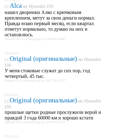
05.12.2013
Alca
на
Hyundai I30
[-]
нашел дворники Алко с крючковым
креплением, метут за свои деньги нормал.
Правда юзаю первый месяц, если квартал
отметут нормально, то думаю на них и
остановлюсь.
hyundai-i30.ru/viewtopic.php?p=158067#158067
30.10.2013
Original (оригинальные)
на
Hyundai
[-]
I30
У меня стоковые служат до сих пор, год
четвертый, 45 тыс.
hyundai-i30.ru/viewtopic.php?p=154727#154727
30.10.2013
Original (оригинальные)
на
Hyundai
[-]
I30
прошлые щетки родные прослужили верой и
правдой 3 года 60000 км и хорошо кстати
hyundai-i30.ru/viewtopic.php?p=154737#154737
29.10.2013