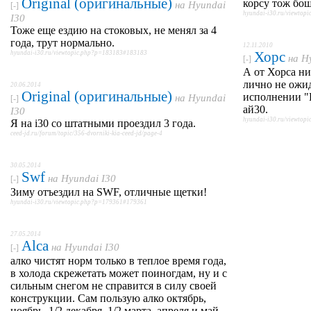
Original (оригинальные)
корсу тож бош
на
Hyundai
[-]
hyundai-i30.ru/viewtop
I30
Тоже еще ездию на стоковых, не менял за 4
года, трут нормально.
12.11.2010
Хорс
hyundai-i30.ru/viewtopic.php?p=183183#183183
на
H
[-]
А от Хорса ни
лично не ожид
20.06.2014
Original (оригинальные)
исполнении "К
на
Hyundai
[-]
ай30.
I30
hyundai-i30.ru/viewtop
Я на i30 со штатными проездил 3 года.
ceed-jd.ru/forum/topic/356-dvorniki-kia-ceed-jd/page-4
30.05.2014
Swf
на
Hyundai I30
[-]
Зиму отъездил на SWF, отличные щетки!
hyundai-i30.ru/viewtopic.php?p=179361#179361
27.05.2014
Alca
на
Hyundai I30
[-]
алко чистят норм только в теплое время года,
в холода скрежетать может поиногдам, ну и с
сильным снегом не справится в силу своей
конструкции. Сам пользую алко октябрь,
ноябрь, 1/2 декабря, 1/2 марта, апреля и май -