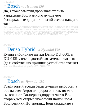
11.03.2012
Bosch
на
Hyundai I30
[-]
Да, я тоже заметил,пробывал ставить
каркасные Бош,намного лучше чем
бескаркасные дворники,изгиб стекла наверно
такой
i30.com.ua/threads/%D0%94%D0%B2%D0%BE%D1%80%D0%BD%D0%B8
%D0%BA%D0%B8-%D0%A0%D0%B0%D0%B7%D0%BC%D0%B5%D1%80-
%D0%9A%D1%82%D0%BE-%D0%BA%D0%B0%D0%BA%D0%B8%D0%B5-
%D1%81%D1%82%D0%B0%D0%B2%D0%B8%D1%82.758/page-3
02.03.2012
Denso Hybrid
на
Hyundai I30
[-]
Купил гибридные щетки Denso DU-060L и
DU-045L , очень достойная замена штатным
(да и собственно принцип устройства тот же).
hyundai-i30.ru/viewtopic.php?p=105175#105175
01.03.2012
Bosch
на
Hyundai I30
[-]
Графитовый всегда были лучшим выбором, а
вот на счет Аеротвин,дорого и ,как по мне
смысла нет. Во-первых,воруют часто Во-
вторых,чем старые хуже?если найти норм
Бош резинки По-третьих, Бош каркасные в