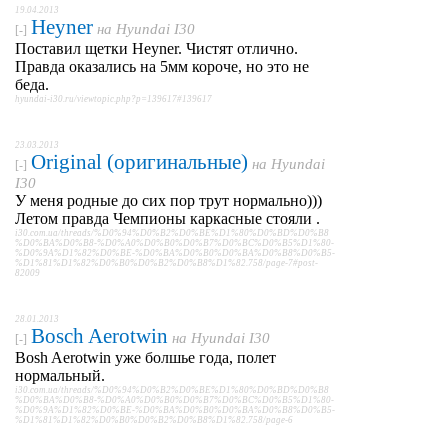
19.04.2013
Heyner
на
Hyundai I30
[-]
Поставил щетки Heyner. Чистят отлично.
Правда оказались на 5мм короче, но это не
беда.
hyundai-i30.ru/viewtopic.php?p=139617#139617
23.03.2013
Original (оригинальные)
на
Hyundai
[-]
I30
У меня родные до сих пор трут нормально)))
Летом правда Чемпионы каркасные стояли .
i30.com.ua/threads/%D0%94%D0%B2%D0%BE%D1%80%D0%BD%D0%B8
%D0%BA%D0%B8-%D0%A0%D0%B0%D0%B7%D0%BC%D0%B5%D1%80-
%D0%9A%D1%82%D0%BE-%D0%BA%D0%B0%D0%BA%D0%B8%D0%B5-
%D1%81%D1%82%D0%B0%D0%B2%D0%B8%D1%82.758/page-7#post-
82009
28.01.2013
Bosch Aerotwin
на
Hyundai I30
[-]
Bosh Aerotwin уже болшье года, полет
нормальный.
i30.com.ua/threads/%D0%94%D0%B2%D0%BE%D1%80%D0%BD%D0%B8
%D0%BA%D0%B8-%D0%A0%D0%B0%D0%B7%D0%BC%D0%B5%D1%80-
%D0%9A%D1%82%D0%BE-%D0%BA%D0%B0%D0%BA%D0%B8%D0%B5-
%D1%81%D1%82%D0%B0%D0%B2%D0%B8%D1%82.758/page-6