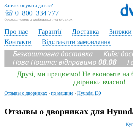
Зателефонувати до вас?
☏
0 800 334 777
безкоштовно з мобільних та міських
Про нас
Гарантії
Доставка
Знижки
Контакти
Відстежити замовлення
Безкоштовна доставка Київ: до
Нова Пошта: відправимо
08.08
Гара
Друзі, ми працюємо! Не економте на б
двірники вчасно!
Отзывы о дворниках
›
по машине
›
Hyundai I30
Отзывы о дворниках для Hyunda
Куп