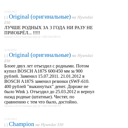
14.04.2012
Original (оригинальные)
на
Hyundai
[-]
I30
ЛУЧШЕ РОДНЫХ ЗА 3 ГОДА НИ РАЗУ НЕ
ПРИОБРЁЛ... !!!!!
hyundai-i30.ru/viewtopic.php?p=108516#108516
11.04.2012
Original (оригинальные)
на
Hyundai
[-]
I30
Блоее двух лет отъездил с родными. Потом
купил BOSCH A187S 600/450 мм за 900
рублей. Заменил 15.07.2011. 21.01.2012 в
BOSCH A187S заменил резинки (SWF-610.
400 рублей "выкинутых" денег. Дороже не
было Wink ). Отъездил до 25.03.2012 и вернул
назад родные (штатные). Чистят, по
сравнению с тем что было, достойно.
hyundai-i30.ru/viewtopic.php?p=108193#108193
27.03.2012
Champion
на
Hyundai I30
[-]