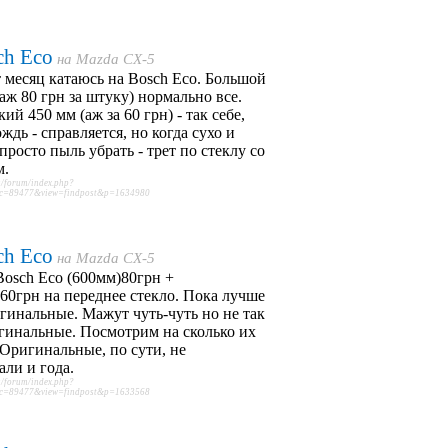
ch Eco
на
Mazda CX-5
т месяц катаюсь на Bosch Eco. Большой
аж 80 грн за штуку) нормально все.
ий 450 мм (аж за 60 грн) - так себе,
ождь - справляется, но когда сухо и
просто пыль убрать - трет по стеклу со
м.
/forum/index.php?
c=89477&view=findpost&p=1634980
ch Eco
на
Mazda CX-5
osch Eco (600мм)80грн +
60грн на переднее стекло. Пока лучше
гинальные. Мажут чуть-чуть но не так
гинальные. Посмотрим на сколько их
 Оригинальные, по сути, не
ли и года.
/forum/index.php?
c=89477&view=findpost&p=1633568