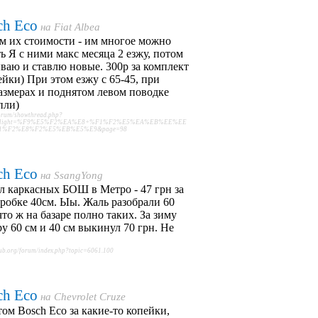
ch Eco
на
Fiat Albea
м их стоимости - им многое можно
ь Я с ними макс месяца 2 езжу, потом
аю и ставлю новые. 300р за комплект
ейки) При этом езжу с 65-45, при
азмерах и поднятом левом поводке
пли)
orum/showthread.php?
ghlight=%F9%E5%F2%EA%E8+%F1%F2%E5%EA%EB%EE%EE
1%F2%E8%F2%E5%EB%E5%E9&page=98
ch Eco
на
SsangYong
 каркасных БОШ в Метро - 47 грн за
оробке 40см. Ыы. Жаль разобрали 60
что ж на базаре полно таких. За зиму
ру 60 см и 40 см выкинул 70 грн. Не
ub.org/forum/index.php?topic=6061.100
ch Eco
на
Chevrolet Cruze
том Bosch Eco за какие-то копейки,