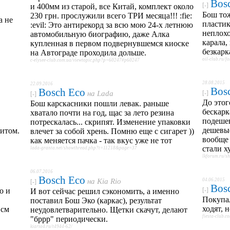
Bos
[-]
и 400мм из старой, все Китай, комплект около
Бош тож
230 грн. прослужили всего ТРИ месяца!!! :fie:
а не
пластик
:evil: Это антирекорд за всю мою 24-х летнюю
неплохо
автомобильную биографию, даже Алка
карала,
купленная в первом подвернувшемся киоске
безкарк
на Автограде проходила дольше.
oil-club.ru/f
c-elysee-club.com.ua/viewtopic.php?p=60247#p60247
28.08.2015
22.09.2016
Bos
Bosch Eco
на
Lada
[-]
[-]
До этог
Бош карскасники пошли левак. раньше
бескарк
хватало почти на год, щас за лето резина
подешев
потрескалась... скрипят. Изменение упаковки
дешевые
фитом.
влечет за собой хрень. Помню еще с сигарет ))
вообще 
как меняется пачка - так вкус уже не тот
стали х
lada-granta.net/showthread.php?t=11218&page=37
lkforum.ru/
06.07.2016
Bosch Eco
на
Kia Rio
04.06.2015
[-]
Bos
о и
[-]
И вот сейчас решил сэкономить, а именно
Покупал
поставил Бош Эко (каркас), результат
ходят, 
 см
неудовлетварительно. Щетки скачут, делают
fiesta-club.
"бррр" периодически.
kiario4.ru/t4944-62/