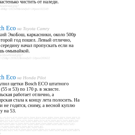
астенько чистить от наледи.
/showthread.php?
48&p=102349&viewfull=1#post102349
ch Eco
на
Toyota Camry
ий ЭкоБош, каркасники, около 500р
 второй год пошел. Левый отлично,
середину начал пропускать если на
шь омывайкой.
ru/showthread.php?
=25&p=203632&viewfull=1#post203632
ch Eco
на
Honda Pilot
купил щетки Bosch ECO штатного
(55 и 53) по 170 р. в экзисте.
ьская работает отлично, а
рская стала к концу лета полосить. На
и не годятся, сниму, а весной куплю
у на 53.
hreads/c%D1%82%D0%B5%D0%BA%D0%BB%D0%BE%D0%BE%D
B8%D1%81%D1%82%D0%B8%D1%82%D0%B5%D0%BB%D0
BD%D0%B0-%D0%9F%D0%B8%D0%BB%D0%BE%D1%82-
1%80%D0%BE%D0%BC%D0%B5-
0%B5%D1%81%D0%BA%D0%B0%D1%80%D0%BA%D0%B0%
%