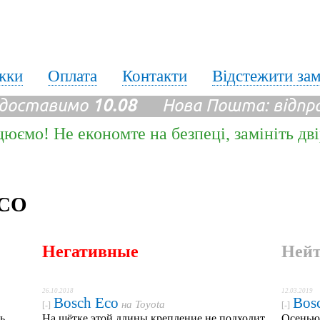
жки
Оплата
Контакти
Відстежити за
 доставимо
10.08
Нова Пошта: відпр
цюємо! Не економте на безпеці, замініть дв
ECO
Негативные
Ней
26.10.2018
12.03.2019
Bosch Eco
Bos
на
Toyota
[-]
[-]
ь,
На щётке этой длины крепление не подходит
Осенью 