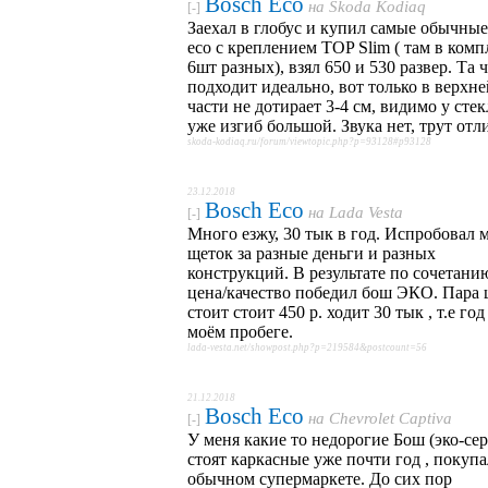
Bosch Eco
на
Skoda Kodiaq
[-]
Заехал в глобус и купил самые обычные
eco с креплением TOP Slim ( там в комп
6шт разных), взял 650 и 530 развер. Та 
подходит идеально, вот только в верхне
части не дотирает 3-4 см, видимо у стек
уже изгиб большой. Звука нет, трут отл
skoda-kodiaq.ru/forum/viewtopic.php?p=93128#p93128
23.12.2018
Bosch Eco
на
Lada Vesta
[-]
Много езжу, 30 тык в год. Испробовал 
щеток за разные деньги и разных
конструкций. В результате по сочетани
цена/качество победил бош ЭКО. Пара 
стоит стоит 450 р. ходит 30 тык , т.е год
моём пробеге.
lada-vesta.net/showpost.php?p=219584&postcount=56
21.12.2018
Bosch Eco
на
Chevrolet Captiva
[-]
У меня какие то недорогие Бош (эко-сер
стоят каркасные уже почти год , покупа
обычном супермаркете. До сих пор