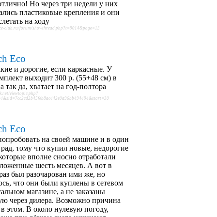
отлично! Но через три недели у них
ались пластиковые крепления и они
слетать на ходу
uze-club.ru/forum/showthread.php?t=9014&page=13
ch Eco
акие и дорогие, если каркасные. У
мплект выходит 300 р. (55+48 см) в
а так да, хватает на год-полтора
k.net/viewtopic.php?
4&sid=7cc2cd2b45feb8ac442e0a96bb494494&start=30
ch Eco
опробовать на своей машине и в один
 рад, тому что купил новые, недорогие
которые вполне сносно отработали
ложенные шесть месяцев. А вот в
раз был разочарован ими же, но
сь, что они были куплены в сетевом
альном магазине, а не заказаны
ую через дилера. Возможно причина
 в этом. В около нулевую погоду,