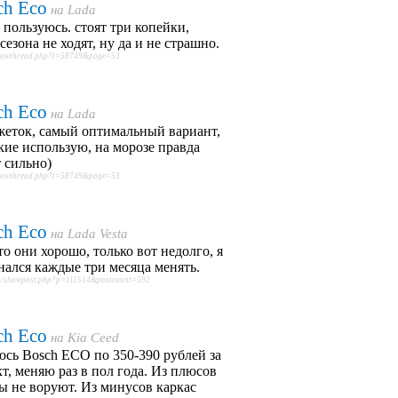
ch Eco
на
Lada
 пользуюсь. стоят три копейки,
сезона не ходят, ну да и не страшно.
showthread.php?t=58749&page=53
ch Eco
на
Lada
жеток, самый оптимальный вариант,
кие использую, на морозе правда
 сильно)
showthread.php?t=58749&page=53
ch Eco
на
Lada Vesta
то они хорошо, только вот недолго, я
нался каждые три месяца менять.
et/showpost.php?p=111514&postcount=592
ch Eco
на
Kia Ceed
сь Bosсh ECO по 350-390 рублей за
т, меняю раз в пол года. Из плюсов
ы не воруют. Из минусов каркас