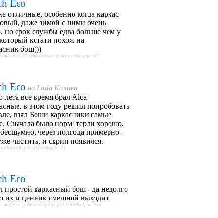
ch Eco
е отличные, особенно когда каркас
овый, даже зимой с ними очень
, но срок службы едва больше чем у
 который кстати похож на
асник бош)))
orum/topic/197-schetki-dvorniki-dlya-stekla/page-47
ch Eco
на
Lada Калина
о лета все время брал Alca
асные, в этом году решил попробовать
ле, взял Боши каркасники самые
. Сначала было норм, терли хорошо,
бесшумно, через полгода примерно-
уже чистить, и скрип появился.
showthread.php?t=58749&page=31
ch Eco
 простой каркасный бош - да недолго
но их и ценник смешной выходит.
com.ua/forum_new/viewtopic.php?p=557084#p557084