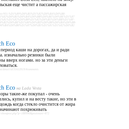
ьская еще чистит а пассажирская
u/topic/931-%D1%89%D0%B5%D1%82%D0%BA%D0%B8-
1%82%D0%B5%D0%BA%D0%BB%D0%BE%D0%BE%D1%87
1%81%D1%82%D0%B8%D1%82%D0%B5%D0%BB%D1%8F-
0%B2%D0%BE%D1%80%D0%BD%D0%B8%D0%BA%D0%B8-
D0%BA%D0%B0%D1%87%D0%B5%D1%81%D1%82%D0%B2
ch Eco
 период каши на дорогах, да и ради
а. изначально резинки были
ны вверх ногами. но за эти деньги
ловаться.
ext/detail/id/31653919/#comments
ch Eco
на
Lada Vesta
оры такие-же покупал - очень
лись, купил и на весту такие, но эти в
дождь когда стекло очистится от жира
 начинают похрюкивать
et/showpost.php?p=188996&postcount=872