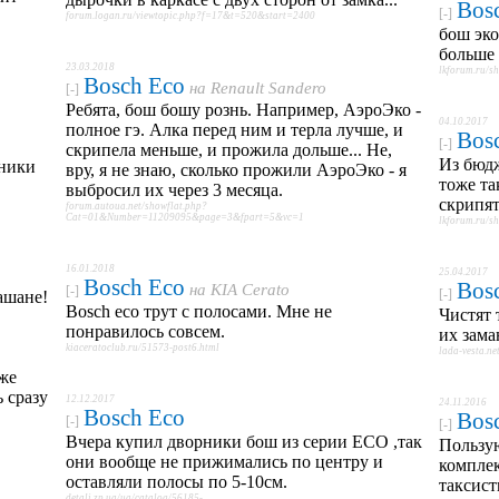
Bos
[-]
forum.logan.ru/viewtopic.php?f=17&t=520&start=2400
бош эко
больше 
23.03.2018
lkforum.ru/
Bosch Eco
на
Renault Sandero
[-]
Ребята, бош бошу рознь. Например, АэроЭко -
04.10.2017
полное гэ. Алка перед ним и терла лучше, и
Bos
[-]
скрипела меньше, и прожила дольше... Не,
Из бюд
сники
вру, я не знаю, сколько прожили АэроЭко - я
тоже та
выбросил их через 3 месяца.
скрипят
forum.autoua.net/showflat.php?
Cat=01&Number=11209095&page=3&fpart=5&vc=1
lkforum.ru/
16.01.2018
25.04.2017
Bosch Eco
Bos
на
KIA Cerato
[-]
[-]
ашане!
Bosch eco трут с полосами. Мне не
Чистят 
в
понравилось совсем.
их зама
kiaceratoclub.ru/51573-post6.html
lada-vesta.n
уже
ь сразу
12.12.2017
24.11.2016
Bosch Eco
Bos
[-]
[-]
Вчера купил дворники бош из серии ECO ,так
Пользую
они вообще не прижимались по центру и
комплек
оставляли полосы по 5-10см.
таксист
detali.zp.ua/ua/catalog/56185-