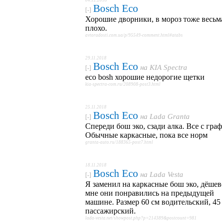
04.12.2018
Bosch Eco
[-]
Хорошие дворники, в мороз тоже весьм
плохо.
avtoradosti.com.ua/p/95549-comment.html#atabs
29.11.2018
Bosch Eco
на
KIA Spectra
[-]
eco bosh хорошие недорогие щетки
kia-spectra-com.ru/208908-post3.html
25.11.2018
Bosch Eco
на
Lada Granta
[-]
Спереди бош эко, сзади алка. Все с гра
Обычные каркасные, пока все норм
granta-auto.ru/188365-post7.html
18.11.2018
Bosch Eco
на
Lada Vesta
[-]
Я заменил на каркасные бош эко, дёшев
мне они понравились на предыдущей
машине. Размер 60 см водительский, 45
пассажирский.
lada-vesta.net/showpost.php?p=214389&postcount=981