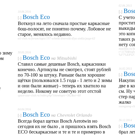
02.06.2015
Bos
[-]
10.06.2016
Bosch Eco
С учето
[-]
простит
Воткнул на лето сначала простые каркасные
выкидыв
бош-полосят, не понятно почему. Лобовое не
это коп
старое, менялось недавно.
таких р
oil-club.ru/forum/topic/197-schetki-dvorniki-dlya-stekla/page-63
нету со
myalbea.ru/f
ю зиму
t=1176&hi
30.05.2016
%F7%E8%F
Bosch Eco
рм
на
Mitsubishi
[-]
Ставил самые дешевые Bosch, каркасники
конечно. Артикулы не смотрел, стоят рублей
16.02.2015
Bos
по 70-100 за штуку. Раньше были хорошие
[-]
щётки (пользовался 1.5 года - 1 лето и 2 зимы
Накупил
и они были живые) - теперь их хватило на
две в к
е
неделю. Никому не советую этот отстой
см. Ну 
space-star-club.ru/index.php?showtopic=362&st=60
стер па
жалко
ssangyong-cl
04.04.2016
Bosch Eco
на
Chevrolet Orlando
[-]
Всегда борал щетки Bosch Aerotwin но
26.12.2014
Bos
сегодня их не было , и пришлось взять Bosch
[-]
ЕСО бескаркасные и те и те и примерно в
брал ле