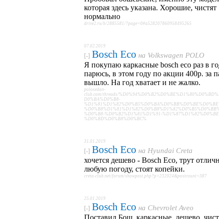
которая здесь указана. Хорошие, чистят
нормально
drive2.ru/b/2885581/?page=0#a528207860958495265
07.02.2019
Bosch Eco
на
Volkswagen POLO
[-]
Я покупаю каркасные bosch eco раз в го
парюсь, в этом году по акции 400р. за п
вышло. На год хватает и не жалко.
polosedan-
club.com/threads/%D0%94%D0%B2%D0%BE%D1%80%D0%BD
D0%BA%D0%B8-
%D1%81%D1%82%D0%B5%D0%BA%D0%BB%D0%BE%D0%BE
%D0%B8%D1%81%D1%82%D0%B8%D1%82%D0%B5%D0%BB%
%D0%B8-%D0%B2%D1%81%D1%91-%D1%87%D1%82%D0%BE
%D0%BD%D0%B8%D0%BC%
31.01.2019
Bosch Eco
на
Hyundai Creta
[-]
хочется дешево - Bosch Eco, трут отлич
любую погоду, стоят копейки.
creta-club.net/forum/showpost.php?p=232024&postcount=387
25.01.2019
Bosch Eco
на
Chevrolet Aveo
[-]
Поставил Бош, каркасные, дешево, чис