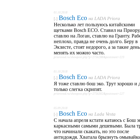
01.10.2018
Bosch Eco
на
LADA Priora
[-]
Несколько лет пользуюсь китайскими
щетками Bosch ECO. Ставил на Приору
ставлю на Логан, ставлю на Гранту. Ра
неплохо, правда не очень долго. Беру в
Экзисте, стоят недорого, а за такие ден
менять их можно часто.
priorovod.ru/showpost.php?p=2756288&postcount=223
01.10.2018
Bosch Eco
на
LADA Priora
[-]
Я тоже ставлю бош эко. Трут хорошо и 
только слегка скрипят.
priorovod.ru/showpost.php?p=2756302&postcount=227
05.09.2018
Bosch Eco
на
Lada Vesta
[-]
С начала апреля кстати катаюсь с Бош э
каркасными самыми дешевыми. Была тр
что начинали скакать, но это после
антидождя. Хватала брызнуть омывайки