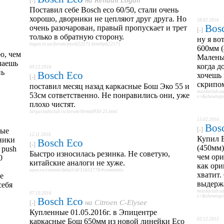
на
Renault Logan
[-]
Поставил себе Bosch eco 60/50, стали очень
хорошо, дворники не цепляют друг друга. Но
28.02.2016
Bos
очень разочарован, правый пропускает и трет
[-]
только в обратную сторону.
ну я во
logan.in.ua/forum/post622171.html#p622171
600мм (
ю, чем
Маленьк
чаешь
когда д
09.12.2016
нь
Bosch Eco
хочешь 
[-]
скрипо
поставил месяц назад каркасные Бош Эко 55 и
mazdaclub.ua
53см сответственно. Не понравились они, уже
s=&showtopi
плохо чистят.
largusladaclub.ru/forum/thread930-25.html
15.02.2016
Bos
[-]
ные
12.11.2016
Купил B
дники
Bosch Eco
[-]
(450мм)
 push
Быстро износилась резинка. Не советую,
чем ори
0
китайские аналоги не хуже.
как ори
,
ozon.ru/context/detail/id/31653778/#comments
хватит.
е
выдержа
себя
mazdaclub.ua
07.10.2016
s=&showtopi
Bosch Eco
на
Citroen C-Elysee
[-]
Купленные 01.05.2016г. в Эпицентре
03.12.2015
каркасные Бош 650мм из новой линейки Есо