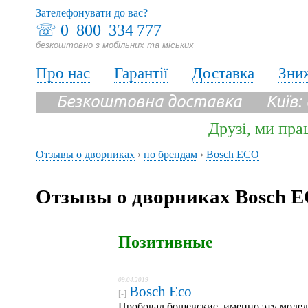
Зателефонувати до вас?
☏
0 800 334 777
безкоштовно з мобільних та міських
Про нас
Гарантії
Доставка
Зни
Безкоштовна доставка Київ:
Друзі, ми пра
Отзывы о дворниках
›
по брендам
›
Bosch ECO
Отзывы о дворниках Bosch 
Позитивные
09.04.2019
Bosch Eco
[-]
Пробовал бошевские, именно эту модел