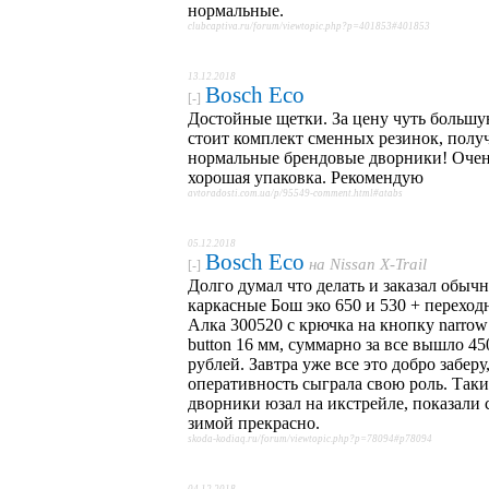
нормальные.
clubcaptiva.ru/forum/viewtopic.php?p=401853#401853
13.12.2018
Bosch Eco
[-]
Достойные щетки. За цену чуть большу
стоит комплект сменных резинок, полу
нормальные брендовые дворники! Оче
хорошая упаковка. Рекомендую
avtoradosti.com.ua/p/95549-comment.html#atabs
05.12.2018
Bosch Eco
на
Nissan X-Trail
[-]
Долго думал что делать и заказал обыч
каркасные Бош эко 650 и 530 + перехо
Алка 300520 с крючка на кнопку narrow
button 16 мм, суммарно за все вышло 45
рублей. Завтра уже все это добро заберу
оперативность сыграла свою роль. Таки
дворники юзал на икстрейле, показали 
зимой прекрасно.
skoda-kodiaq.ru/forum/viewtopic.php?p=78094#p78094