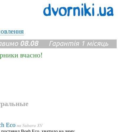
мовлення
авимо
08.08
Гарантія 1 місяць
ірники вчасно!
тральные
ch Eco
на
Subaru XV
поставил Bosh Eco, хватило на зиму.