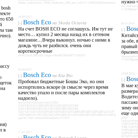
нужно ч
shetka_stekloochist_VOIN_beskarkas_500_mm_1sht/?c=100001836#comments
kia-ceed.net
 bosh
t=194&page=
лекте
18.09.2017
что 650
Bosch Eco
на
Skoda Octavia
[-]
й
06.11.2016
Bos
На счет BOSH ECO не соглашусь. Им тут не
ла там
[-]
место… купил 2 месяца назад их в сетевом
Китайск
ично).
магазине…Вчера выкинул. ночью с ними в
за обе,
дождь чуть не разбился. очень они
правый 
короткосрочные
брызне
drive2.ru/b/2885581/?page=0#a483286488771985975
toyotacamry.
t=3263&page
массу
05.09.2017
Bosch Eco
19.09.2016
на
Kia Rio
[-]
ю
Bos
[-]
Пробовал бюджетные Бошы Эко, но они
щеток
В мае 
испортились вскоре (в смысле через время
 на
размера 
качество упало и после пары комплектов
Водител
надоело).
пассажи
kiarioclub.ru/forums/topic/2284-
%D0%B2%D1%8B%D0%B1%D0%BE%D1%80-
зиму он
%D1%89%D0%B5%D1%82%D0%BE%D0%BA-
%D1%81%D1%82%D0%B5%D0%BA%D0%BB%D0%BE%D0%BE%D1%87
еще одн
%D0%B8%D1%81%D1%82%D0%B8%D1%82%D0%B5%D0%BB%D1%8F/p
pilot-
age/45/?tab=comments#comment-571913
club.su/t
ия)
1%87%D0%
%B8-%D0%
л в
%D0%BA%D
17.03.2017
%D0%B1%D
Bosch Eco
D1%81%D0