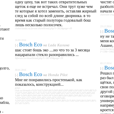
одну цену, так вот таких отвратительных
чистят 
щеток я еще не встречал. Они трут хуже чем
разболт
те которые я хотел заменить, оставляя жирный
начали 
след за собой по всей длине дворника. в то
chevrolet-cr
время как старый полутора годовалый бош
,
лишь несколько полосочек.
23.12.2014
ботают
cluborlando.ru/forum/showthread.php?t=362&page=49
Bos
[-]
ну не т
ьги
меня ко
16.03.2016
Bosch Eco
на
Lada Калина
Ашане, 
[-]
шас стоят бошь эко ....но что то за 3 месяца
novocherkass
f=13&t=3462
нацарапали стекло разонравились ...
lkforum.ru/showthread.php?t=58749&page=39
05.12.2014
Bos
долго,
[-]
30.01.2016
Решил п
Bosch Eco
на
Honda Pilot
[-]
раз был
Мне не понравились простенькой, как
щётки, 
показалось, конструкцией...
свои по
pilot-
club.su/threads/c%D1%82%D0%B5%D0%BA%D0%BB%D0%BE%D0%BE%D
другой 
1%87%D0%B8%D1%81%D1%82%D0%B8%D1%82%D0%B5%D0%BB%D0
оговорю
%B8-%D0%BD%D0%B0-%D0%9F%D0%B8%D0%BB%D0%BE%D1%82-
ко
%D0%BA%D1%80%D0%BE%D0%BC%D0%B5-
универс
%D0%B1%D0%B5%D1%81%D0%BA%D0%B0%D1%80%D0%BA%D0%B0%
абла,
D1%81%D0%
напрям
кроется
 -