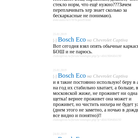
стекло норм, что ещё нужно???Зачем
переплачивать хер знает сколько за
бескаркасные не понимаю).
aveo-auto.ru/17076-post9.html
25.01.2019
Bosch Eco
на
Chevrolet Captiva
[-]
Вот сегодня взял опять обычные карка
БОШ и не парюсь.
clubcaptiva.ru/forum/viewtopic.php?p=404190#404190
25.01.2019
Bosch Eco
на
Chevrolet Captiva
[-]
и я такие постоянно использую! беру в 
на год их стабильно хватает, а больше, 
московской жиже, не проживет ни одна
щетка! вернее проживет она может и
проживет, но чистить нихера не будет 
(днем этого не заметно, а ночью в дожд
все видно и понятно)!!
clubcaptiva.ru/forum/viewtopic.php?p=404193#404193
24.01.2019