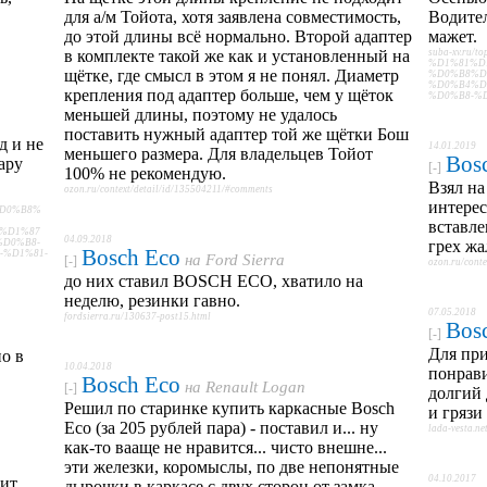
для а/м Тойота, хотя заявлена совместимость,
Водител
до этой длины всё нормально. Второй адаптер
мажет.
в комплекте такой же как и установленный на
suba-xv.r
%D1%81%D
щётке, где смысл в этом я не понял. Диаметр
%D0%B8%D
%D0%B4%D
крепления под адаптер больше, чем у щёток
%D0%B8-%
меньшей длины, поэтому не удалось
поставить нужный адаптер той же щётки Бош
д и не
14.01.2019
меньшего размера. Для владельцев Тойот
Bos
ару
[-]
100% не рекомендую.
Взял на
ozon.ru/context/detail/id/135504211/#comments
интерес
%D0%B8%
вставле
%D1%87
04.09.2018
D0%B8-
грех жа
Bosch Eco
-%D1%81-
на
Ford Sierra
[-]
ozon.ru/cont
до них ставил BOSCH ECO, хватило на
неделю, резинки гавно.
07.05.2018
fordsierra.ru/130637-post15.html
Bos
[-]
Для при
но в
10.04.2018
понрави
Bosch Eco
на
Renault Logan
[-]
долгий 
Решил по старинке купить каркасные Bosch
и грязи
Eco (за 205 рублей пара) - поставил и... ну
lada-vesta.n
как-то вааще не нравится... чисто внешне...
эти железки, коромыслы, по две непонятные
04.10.2017
тит
дырочки в каркасе с двух сторон от замка...