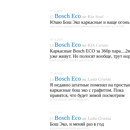
16.11.2018
Bosch Eco
на
Kia Soul
[-]
Юзаю Бош Эко каркасные и ваще огонь
soul-club.in.ua/topic/3131-stekloochistiteli-dvorniki/?p=145958
30.10.2018
Bosch Eco
на
KIA Cerato
[-]
Каркасные Bosch ECO за 360р пара....2
уже живут. Не полосят вообще, трут но
kiaceratoclub.ru/154462-post10.html
27.10.2018
Bosch Eco
на
Lada Granta
[-]
Я недавно штатные поменял на просты
каркасные бош эко с графитом. Пока
нравятся, что будет зимой посмотрим
granta-auto.ru/363113-post8.html
25.10.2018
Bosch Eco
на
Lada Granta
[-]
Бош Эко, и меняй раз в год
granta-auto.ru/254845-post6.html