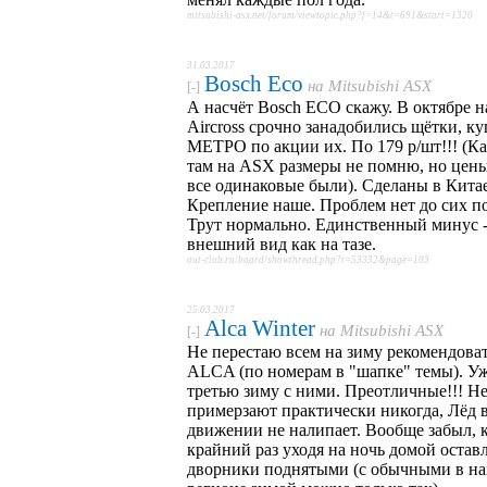
mitsubishi-asx.net/forum/viewtopic.php?f=14&t=691&start=1320
31.03.2017
Bosch Eco
на
Mitsubishi ASX
[-]
А насчёт Bosch ECO скажу. В октябре н
Aircross срочно занадобились щётки, ку
МЕТРО по акции их. По 179 р/шт!!! (К
там на ASX размеры не помню, но цены
все одинаковые были). Сделаны в Китае
Крепление наше. Проблем нет до сих п
Трут нормально. Единственный минус 
внешний вид как на тазе.
out-club.ru/board/showthread.php?t=53332&page=103
25.03.2017
Alca Winter
на
Mitsubishi ASX
[-]
Не перестаю всем на зиму рекомендова
ALCA (по номерам в "шапке" темы). У
третью зиму с ними. Преотличные!!! Н
примерзают практически никогда, Лёд 
движении не налипает. Вообще забыл, 
крайний раз уходя на ночь домой остав
дворники поднятыми (с обычными в н