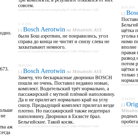
совсем.
05.02.2015
mitsubishi-asx.net/forum/viewtopic.php?f=14&t=691&start=1185
Bos
[-]
Постав
Бельгий
11.11.2016
Bosch Aerotwin
на
Mitsubishi ASX
щётка 
[-]
родно.
были Бош аэротвин, не понравились, угол
уголка 
справа до конца не чистят и снизу слева не
ними по
захватывают немного.
вполне 
mitsubishi-asx.net/forum/viewtopic.php?f=14&t=691&start=1110
правая 
развод 
потом р
08.04.2016
673.
щётки н
Bosch Aerotwin
на
Mitsubishi ASX
[-]
только 
Замечу, что бескаркасные дворники BOSCH
нормаль
пошли не очень. Поставил недавно новые,
mitsubishi-a
комплект. Водительский трёт нормально, а
пассажирский с мутной плёнкой наполовину.
Да и не прилегает нормально край на углу
22.04.2014
Orig
снизу. Предыдущий комплект прилегал везде
[-]
Больше
плотно. Но пассажирский также недотирал
Mitsubi
 не
родных 
наполовину. Дворники в Екзисте брал.
пробега
Бельгийские. Такой косяк.
тва аж
mitsubishi-a
mitsubishi-asx.net/forum/viewtopic.php?f=14&t=691&start=1065
сегда