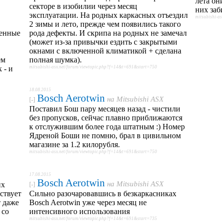
лета он
секторе в изобилии через месяц
них заб
эксплуатации. На родных каркасных отъездил
mitsubishi-a
2 зимы и лето, прежде чем появились такого
венные
рода дефекты. И скрипа на родных не замечал
(может из-за привычки ездить с закрытыми
окнами с включенной климатикой + сделана
ем
полная шумка).
 - и
mitsubishi-asx.net/forum/viewtopic.php?f=14&t=691&start=750
18.08.2015
Bosch Aerotwin
на
Mitsubishi ASX
[-]
Поставил Бош пару месяцев назад - чистили
без пропусков, сейчас плавно приближаются
к отслужившим более года штатным :) Номер
Ядреной Боши не помню, брал в цивильном
магазине за 1.2 килорубля.
mitsubishi-asx.net/forum/viewtopic.php?f=14&t=691&start=750
17.08.2015
Bosch Aerotwin
на
Mitsubishi ASX
их
[-]
ствует
Сильно разочаровавшись в безкаркасниках
т даже
Bosch Aerotwin уже через месяц не
 со
интенсивного использования
mitsubishi-asx.net/forum/viewtopic.php?f=14&t=691&start=735