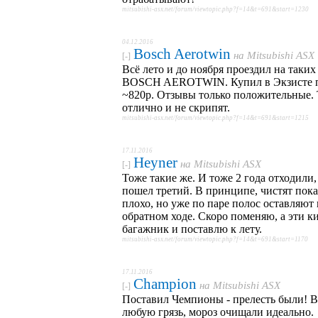
mitsubishi-asx.net/forum/viewtopic.php?f=14&t=691&start=1230
04.12.2016
Bosch Aerotwin
на
Mitsubishi ASX
[-]
Всё лето и до ноября проездил на таких
BOSCH AEROTWIN. Купил в Экзисте 
~820р. Отзывы только положительные. 
отлично и не скрипят.
mitsubishi-asx.net/forum/viewtopic.php?f=14&t=691&start=1215
17.11.2016
Heyner
на
Mitsubishi ASX
[-]
Тоже такие же. И тоже 2 года отходили,
пошел третий. В принципе, чистят пока
плохо, но уже по паре полос оставляют 
обратном ходе. Скоро поменяю, а эти к
багажник и поставлю к лету.
mitsubishi-asx.net/forum/viewtopic.php?f=14&t=691&start=1170
17.11.2016
Champion
на
Mitsubishi ASX
[-]
Поставил Чемпионы - прелесть были! В
любую грязь, мороз очищали идеально.