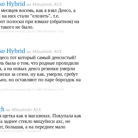
so Hybrid
на
Mitsubishi ASX
месяцев восемь, как я взял Денсо, а
 на них стали "елозить", т.е.
ют полоски при взмахе (обратном) на
такого не было.
sx.net/forum/viewtopic.php?f=14&t=691&start=1155
so Hybrid
на
Mitsubishi ASX
десо тот который самый денсистый!
ь была о том, что родные проходили
а, а на новых денсо резинки умерли
ески за сезон, ну как, умерли, гребут
но, но оставляют по паре бороздок на
sx.net/forum/viewtopic.php?f=14&t=691&start=1170
ch
на
Mitsubishi ASX
 щетка как в магазинах. Покупала как
а заднее стекло мицубиси ахс, не
т, большая, а на переднее мало
ext/detail/id/31653777/#comments