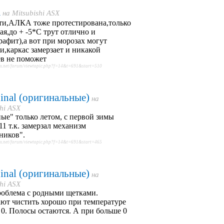
a
на
Mitsubishi ASX
ти,АЛКА тоже протестирована,только
ая,до + -5*С трут отлично и
рафит),а вот при морозах могут
и,каркас замерзает и никакой
ев не поможет
sx.net/forum/viewtopic.php?f=14&t=691&start=510
inal (оригинальные)
на
shi ASX
ые" только летом, с первой зимы
11 т.к. замерзал механизм
ников".
sx.net/forum/viewtopic.php?f=14&t=691&start=465
inal (оригинальные)
на
shi ASX
роблема с родными щетками.
ют чистить хорошо при температуре
0. Полосы остаются. А при больше 0