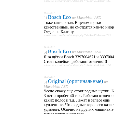
mitsubishi-asx.net/forum/viewtopic.php?f=14&t=691&start=1365
19.07.2017
Bosch Eco
на
Mitsubishi ASX
[-]
Тоже такие юзал. В целом щетки
качественные, но смотрятся как-то ино
Отдал на Калину.
mitsubishi-asx.net/forum/viewtopic.php?f=14&t=691&start=1365
14.07.2017
Bosch Eco
на
Mitsubishi ASX
[-]
Я за щётки Bosch 3397004671 и 3397004
Стоят копейки, работают отлично!!!
mitsubishi-asx.net/forum/viewtopic.php?f=14&t=691&start=1350
08.04.2017
Original (оригинальные)
на
[-]
Mitsubishi ASX
Чесно скажу еще стоят родные щетки. 
3 лет и пробег 46 тыс. Работаю отлично
каких полос и т.д. Лежат в запасе еще
купленные. Что родные хорошего качес
удивляет. Обычно на других машинах в
менял каждые пол года.