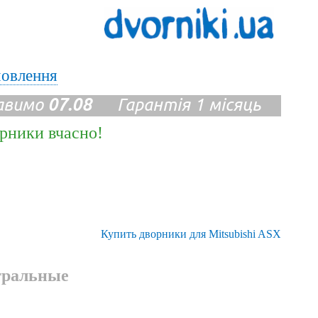
мовлення
авимо
07.08
Гарантія 1 місяць
ірники вчасно!
Купить дворники для Mitsubishi ASX
тральные