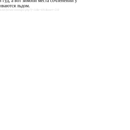
и гуд, а вот зимоой места сочленений у
иваются льдом.
sx.net/forum/viewtopic.php?f=14&t=691&start=210