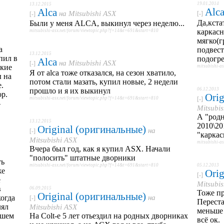
19.01.2014
13.12.2015
Alc
Alca
на
Mitsubishi ASX
[-]
[-]
Да,кста
Были у меня ALCA, выкинул через неделю...
каркасн
mitsubishi-asx.net/forum/viewtopic.php?f=14&t=691&start=810
мягко(г
а
подвест
13.12.2015
пил в
подогр
Alca
на
Mitsubishi ASX
[-]
акие
mitsubishi-a
Я от alca тоже отказался, на сезон хватило,
 на
потом стали мазать, купил новые, 2 недели
.
прошло и я их выкинул
06.12.2013
ор.
Orig
mitsubishi-asx.net/forum/viewtopic.php?f=14&t=691&start=810
[-]
-
Mitsubi
А "родн
13.12.2015
2010\20
Original (оригинальные)
на
[-]
"каркас
Mitsubishi ASX
mitsubishi-a
Вчера был год, как я купил ASX. Начали
"полосить" штатные дворники
ть
mitsubishi-asx.net/forum/viewtopic.php?f=14&t=691&start=810
05.12.2013
же
Orig
[-]
е
Mitsubi
в
06.09.2015
Тоже п
Original (оригинальные)
когда
на
[-]
Переста
лял
Mitsubishi ASX
меньше 
ашем
На Colt-е 5 лет отьездил на родных дворниках
всё ок.