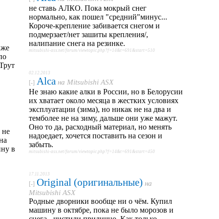
не ставь АЛКО. Пока мокрый снег
нормально, как пошел "средний"минус...
Короче-крепление забивается снегом и
подмерзает/нет зашиты крепления/,
налипание снега на резинке.
 же
mitsubishi-asx.net/forum/viewtopic.php?f=14&t=691&start=510
по
Трут
02.12.2013
Alca
на
Mitsubishi ASX
[-]
Не знаю какие алки в России, но в Белорусии
их хватает около месяца в жестких условиях
эксплуатации (зима), но никак не на два и
темболее не на зиму, дальше они уже мажут.
Оно то да, расходный материал, но менять
 не
надоедает, хочется поставить на сезон и
на
забыть.
ину в
mitsubishi-asx.net/forum/viewtopic.php?f=14&t=691&start=450
17.11.2013
Original (оригинальные)
на
[-]
Mitsubishi ASX
Родные дворники вообще ни о чём. Купил
машину в октябре, пока не было морозов и
снега - чистили прилично. Как только