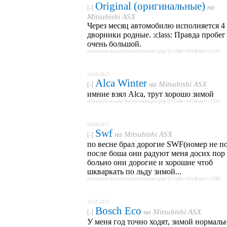
Original (оригинальные)
на
[-]
Mitsubishi ASX
Через месяц автомобилю исполняется 4 
дворники родные. :class: Правда пробег
очень большой.
mitsubishi-asx.net/forum/viewtopic.php?f=14&t=691&start=1410
24.09.2017
Alca Winter
на
Mitsubishi ASX
[-]
имние взял Alca, трут хорошо зимой
mitsubishi-asx.net/forum/viewtopic.php?f=14&t=691&start=1395
08.09.2017
Swf
на
Mitsubishi ASX
[-]
по весне брал дорогие SWF(номер не п
после боша они радуют меня досих пор 
больно они дорогие и хорошие чтоб
шкваркать по льду зимой...
mitsubishi-asx.net/forum/viewtopic.php?f=14&t=691&start=1380
19.07.2017
Bosch Eco
на
Mitsubishi ASX
[-]
У меня год точно ходят, зимой нормаль