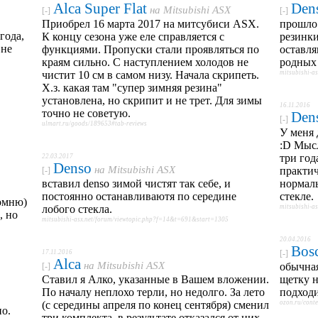
Alca Super Flat
Den
на
Mitsubishi ASX
[-]
[-]
Приобрел 16 марта 2017 на митсубиси ASX.
прошло 
года,
К концу сезона уже еле справляется с
резинки
 не
функциями. Пропуски стали проявляться по
оставля
краям сильно. С наступлением холодов не
родных 
чистит 10 см в самом низу. Начала скрипеть.
mitsubishi-a
Х.з. какая там "супер зимняя резина"
установлена, но скрипит и не трет. Для зимы
16.11.2016
точно не советую.
Den
[-]
ulmart.ru/goods/189653#tab-reviews
У меня 
:D Мысл
три год
22.03.2017
Denso
на
Mitsubishi ASX
практич
[-]
вставил denso зимой чистят так себе, и
нормаль
постоянно останавливаютя по середине
стекле.
омню)
лобого стекла.
mitsubishi-a
, но
mitsubishi-asx.net/forum/viewtopic.php?f=14&t=691&start=1305
20.04.2016
Bos
17.11.2016
[-]
Alca
на
Mitsubishi ASX
обычная
[-]
Ставил я Алко, указанные в Вашем вложении.
щетку н
По началу неплохо терли, но недолго. За лето
подходи
(с середины апреля по конец сентября) сменил
ozon.ru/cont
но.
три комплекта, в результате отказался от них