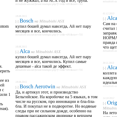
и не жужжал, а на АСХ год и все, труба.
mitsubishi-a
mitsubishi-asx.net/forum/viewtopic.php?f=14&t=691&start=765
01.12.2013
18.08.2015
Alc
[-]
Bosch
на
Mitsubishi ASX
[-]
Сам на 
antom
купил бошей думал навсегда, Ай нет пару
считал 
месяцев и все, кончились.
заправк
mitsubishi-asx.net/forum/viewtopic.php?f=14&t=691&start=735
НОРМАЛ
правда 
что щет
18.08.2015
Alca
на
Mitsubishi ASX
mitsubishi-a
[-]
купил бошей думал навсегда, Ай нет пару
месяцев и все, кончились. Купил самые
30.11.2013
м.
дешевые - alca такой де эффект.
Alc
[-]
верить
mitsubishi-asx.net/forum/viewtopic.php?f=14&t=691&start=735
коллега
каждую 
ее из
идеаль
18.08.2015
ней
Bosch Aerotwin
на
Mitsubishi ASX
mitsubishi-a
[-]
и с
Да, и артикул этот, и производство
жили 1
Бельгийское. На коробочке на 5 языках, в том
14.10.2012
числе на русском, про инновации и бла-бла-
Orig
ть
[-]
бла. И покупал не в подворотне. Но водяные
Mitsubi
ная).
следы при не сильном дожде, особенно на
На лето
правом пассажирском дворнике в верхнем