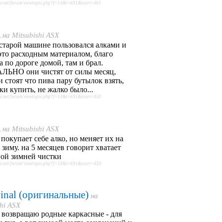
sx.net/forum/viewtopic.php?f=14&t=691&start=465
a
на
Mitsubishi ASX
старой машине пользовался алками и
это расходным материалом, благо
а по дороге домой, там и брал.
ЬНО они чистят от силы месяц,
и стоят что пива пару бутылок взять,
ки купить, не жалко было...
sx.net/forum/viewtopic.php?f=14&t=691&start=450
a
на
Mitsubishi ASX
 покупает себе алко, но меняет их на
зиму. на 5 месяцев говорит хватает
ной зимней чистки
sx.net/forum/viewtopic.php?f=14&t=691&start=450
inal (оригинальные)
на
shi ASX
 возвращаю родные каркасные - для