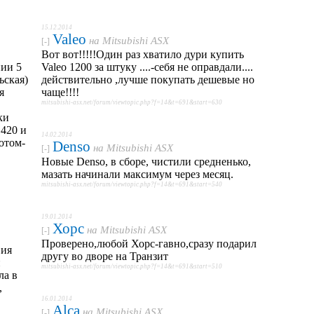
15.12.2014
Valeo
на
Mitsubishi ASX
[-]
Вот вот!!!!!Один раз хватило дури купить
нии 5
Valeo 1200 за штуку ....-себя не оправдали....
ьская)
действительно ,лучше покупать дешевые но
я
чаще!!!!
mitsubishi-asx.net/forum/viewtopic.php?f=14&t=691&start=630
ки
 420 и
14.02.2014
отом-
Denso
на
Mitsubishi ASX
[-]
Новые Denso, в сборе, чистили средненько,
мазать начинали максимум через месяц.
mitsubishi-asx.net/forum/viewtopic.php?f=14&t=691&start=540
19.01.2014
Хорс
на
Mitsubishi ASX
[-]
Проверено,любой Хорс-гавно,сразу подарил
вия
другу во дворе на Транзит
и
mitsubishi-asx.net/forum/viewtopic.php?f=14&t=691&start=510
ла в
,
16.01.2014
Alca
на
Mitsubishi ASX
[-]