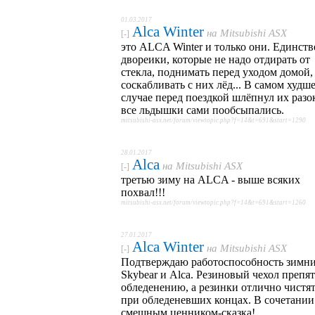
01.03.2017
Alca Winter
на
Mitsubishi ASX
[-]
это ALCA Winter и только они. Единст
двореики, которые не надо отдирать от
стекла, поднимать перед уходом домой,
соскабливать с них лёд... В самом худш
случае перед поездкой шлёпнул их разок
все льдышки сами пообсыпались.
mitsubishi-asx.net/forum/viewtopic.php?f=14&t=691&start=1290
28.01.2017
Alca
на
Mitsubishi ASX
[-]
третью зиму на ALCA - выше всяких
похвал!!!
mitsubishi-asx.net/forum/viewtopic.php?f=14&t=691&start=1260
27.01.2017
Alca Winter
на
Mitsubishi ASX
[-]
Подтверждаю работоспособность зимн
Skybear и Alca. Резиновый чехол препят
обледенению, а резинки отлично чистя
при обледеневших концах. В сочетании
смешным ценником-сказка!