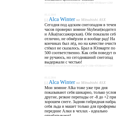
mitsubishi-asx.net/forum/viewtopic.php?f=14&t=691&start=1260
05.12.2016
Alca Winter
на
Mitsubishi ASX
[-]
Сегодня под адским снегопадом в тече
часов проверял зимние Skybear(водител
и Alka(пассажирская). Обе показали себ
отлично, не обмёрзли и вообще рад! На
кончиках был лёд, но на качестве очист
стёкол не сказалось. Брал в Юлмарте по
500 соответственно. Как себя поведут п
не ручаюсь, но сегодняшний снегопад
выдержали с честью!
mitsubishi-asx.net/forum/viewtopic.php?f=14&t=691&start=1230
05.12.2016
Alca Winter
на
Mitsubishi ASX
[-]
Мои зимние Alka тоже уже три дня
показывают себя шикарно, только усло
другие, резкие перепады от -8 до +2 пр
хорошем снеге. Задняя гибридная набра
себя льда и машет только для проформы
передние Алки в чехлах - идеально
отрабатывают!