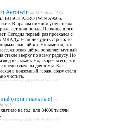
ch Aerotwin
на
Mitsubishi ASX
ил BOSCH AEROTWIN A966S.
ские. В правом нижнем углу стекла
прилегает полностью. Неочищенного
нет. Сегодня первый раз проехался с
 МКАДу. Если не судить строго, то
нормальные щётки. Но заметил, что
пассажирская щётка оставляет мутный
на стекле вверху по всему радиусу. Но
азвод высыхает. Но, скорее всего, эти
е предназначены для зимы. Как
заехал в подземный гараж, сразу стали
но чистить.
sx.net/forum/viewtopic.php?f=14&t=691&start=675
inal (оригинальные)
на
shi ASX
хватило на год, или 34000 тысячи
.
sx.net/forum/viewtopic.php?f=14&t=691&start=585