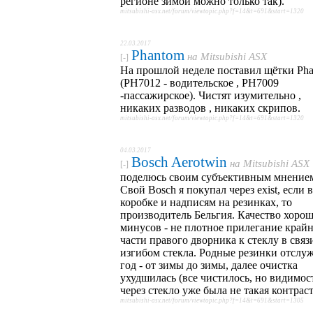
регионе зимой можно только так).
mitsubishi-asx.net/forum/viewtopic.php?f=14&t=691&start=1320
22.03.2017
Phantom
на
Mitsubishi ASX
[-]
На прошлой неделе поставил щётки Ph
(PH7012 - водительское , PH7009
-пассажирское). Чистят изумительно ,
никаких разводов , никаких скрипов.
mitsubishi-asx.net/forum/viewtopic.php?f=14&t=691&start=1320
04.03.2017
Bosch Aerotwin
на
Mitsubishi ASX
[-]
поделюсь своим субъективным мнение
Свой Bosch я покупал через exist, если 
коробке и надписям на резинках, то
производитель Бельгия. Качество хорош
минусов - не плотное прилегание край
части правого дворника к стеклу в связ
изгибом стекла. Родные резинки отслу
год - от зимы до зимы, далее очистка
ухудшилась (все чистилось, но видимос
через стекло уже была не такая контраст
mitsubishi-asx.net/forum/viewtopic.php?f=14&t=691&start=1305