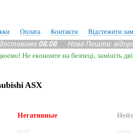
жки
Оплата
Контакти
Відстежити за
 доставимо
08.08
Нова Пошта: відпр
цюємо! Не економте на безпеці, замініть дв
ubishi ASX
Негативные
Ней
24.11.2017
16.11.2016