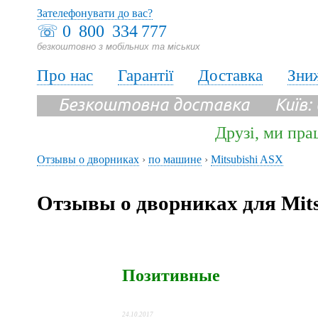
Зателефонувати до вас?
☏
0 800 334 777
безкоштовно з мобільних та міських
Про нас
Гарантії
Доставка
Зни
Безкоштовна доставка Київ:
Друзі, ми пра
Отзывы о дворниках
›
по машине
›
Mitsubishi ASX
Отзывы о дворниках для Mits
Позитивные
24.10.2017