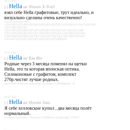
29.12.2011
Hella
на
Nissan X-Trail
[-]
взял себе Hella графитовые, трут идеально, и
визуально сделаны очень качественно!
x-trail.club/topic/891-
%D0%BF%D1%80%D0%B5%D0%B4%D0%B5%D0%BB%D1%8C%D0%BD
%D1%8B%D0%B5-
%D1%80%D0%B0%D0%B7%D0%BC%D0%B5%D1%80%D1%8B-
%D1%89%D0%B5%D1%82%D0%BE%D0%BA-%D0%BD%D0%B0-
%D0%BB%D0%BE%D0%B1%D0%BE%D0%B2%D0%BE%D0%B5-
%D1%81%D1%82%D0%B5%D0%BA%D0%BB%D0
14.11.2011
Hella
на
Kia Rio
[-]
Родные через 3 месяца поменял на щетки
Hella, это та которая японская оптика.
Силиконовые с графитом, комплект
270р.чистят лучше родных.
kiarioclub.ru/forums/index.php?showtopic=2284&&page=26
09.11.2011
Hella
на
Honda Jazz
[-]
Я себе хелловские купил , два месяца полёт
нормальный.
honda-fit.ru/forums/?showtopic=369&view=findpost&p=959362