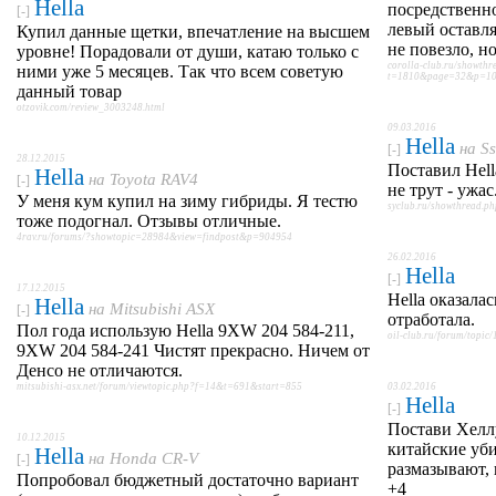
Hella
посредственно
[-]
левый оставля
Купил данные щетки, впечатление на высшем
не повезло, н
уровне! Порадовали от души, катаю только с
corolla-club.ru/showthr
ними уже 5 месяцев. Так что всем советую
t=1810&page=32&p=101
данный товар
otzovik.com/review_3003248.html
09.03.2016
Hella
на
S
[-]
28.12.2015
Поставил Hell
Hella
на
Toyota RAV4
[-]
не трут - ужас.
У меня кум купил на зиму гибриды. Я тестю
syclub.ru/showthread.
тоже подогнал. Отзывы отличные.
4rav.ru/forums/?showtopic=28984&view=findpost&p=904954
26.02.2016
Hella
[-]
17.12.2015
Hella оказала
Hella
на
Mitsubishi ASX
[-]
отработала.
Пол года использую Hella 9XW 204 584-211,
oil-club.ru/forum/topic/
9XW 204 584-241 Чистят прекрасно. Ничем от
Денсо не отличаются.
mitsubishi-asx.net/forum/viewtopic.php?f=14&t=691&start=855
03.02.2016
Hella
[-]
Постави Хеллу
10.12.2015
китайские уби
Hella
на
Honda CR-V
[-]
размазывают, 
Попробовал бюджетный достаточно вариант
+4