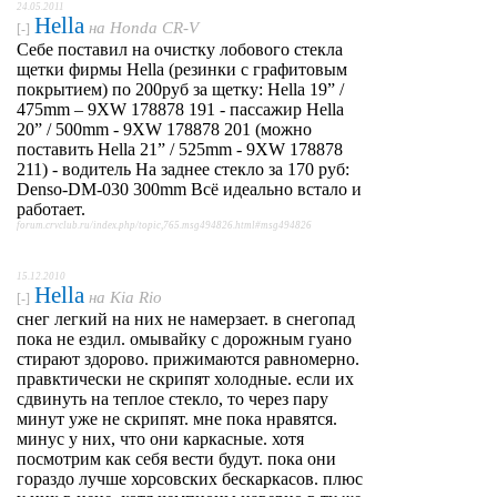
24.05.2011
Hella
на
Honda CR-V
[-]
Себе поставил на очистку лобового стекла
щетки фирмы Hella (резинки с графитовым
покрытием) по 200руб за щетку: Hella 19” /
475mm – 9XW 178878 191 - пассажир Hella
20” / 500mm - 9XW 178878 201 (можно
поставить Hella 21” / 525mm - 9XW 178878
211) - водитель На заднее стекло за 170 руб:
Denso-DM-030 300mm Всё идеально встало и
работает.
forum.crvclub.ru/index.php/topic,765.msg494826.html#msg494826
15.12.2010
Hella
на
Kia Rio
[-]
снег легкий на них не намерзает. в снегопад
пока не ездил. омывайку с дорожным гуано
стирают здорово. прижимаются равномерно.
правктически не скрипят холодные. если их
сдвинуть на теплое стекло, то через пару
минут уже не скрипят. мне пока нравятся.
минус у них, что они каркасные. хотя
посмотрим как себя вести будут. пока они
гораздо лучше хорсовских бескаркасов. плюс