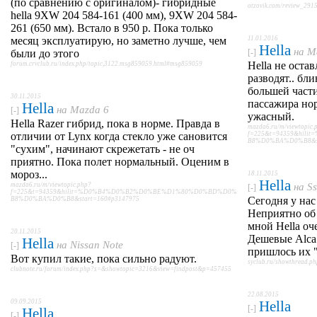
(по сравнению с оригиналом)- гибридные
otzovik.com/review_291
hella 9XW 204 584-161 (400 мм), 9XW 204 584-
261 (650 мм). Встало в 950 р. Пока только
месяц эксплуатирую, но заметно лучше, чем
11.01.2016
Hella
на
M
были до этого
[-]
Hella не остав
forum.crvclub.ru/index.php/topic,3122.msg859059.html#msg859059
разводят.. бл
большей части
30.11.2015
пассажира нор
Hella
на
Mazda 6
[-]
ужасный.
Hella Razer гибрид, пока в норме. Правда в
mazda6.ru/m/viewtopic.
отличии от Lynx когда стекло уже сановится
f=225&t=94359&hi
B8%D0%BA%D0%B8&st
"сухим", начинают скрежетать - не оч
приятно. Пока полет нормальный. Оценим в
мороз...
18.11.2015
Hella
mazda6.ru/m/viewtopic.php?
на
S
[-]
f=225&t=94359&hilit=%D0%B4%D0%B2%D0%BE%D1%80%D0%BD%D0%
Сегодня у нас
B8%D0%BA%D0%B8&start=160#p3147975
Неприятно об
мной Hella оч
20.11.2015
Дешевые Alca
Hella
на
Nissan Note
[-]
пришлось их 
Вот купил такие, пока сильно радуют.
syclub.ru/showthread.
clubnote.ru/forum/index.php?s=&showtopic=3216&view=findpost&p=457455
22.08.2015
09.09.2015
Hella
[-]
Hella
[-]