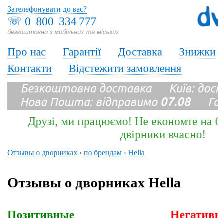
Зателефонувати до вас?
☏
0 800 334 777
безкоштовно з мобільних та міських
Про нас
Гарантії
Доставка
Знижки
Контакти
Відстежити замовлення
Безкоштовна доставка Київ: до
Нова Пошта: відправимо
07.08
Гара
Друзі, ми працюємо! Не економте на б
двірники вчасно!
Отзывы о дворниках
›
по брендам
›
Hella
Отзывы о дворниках Hella
Позитивные
Негатив