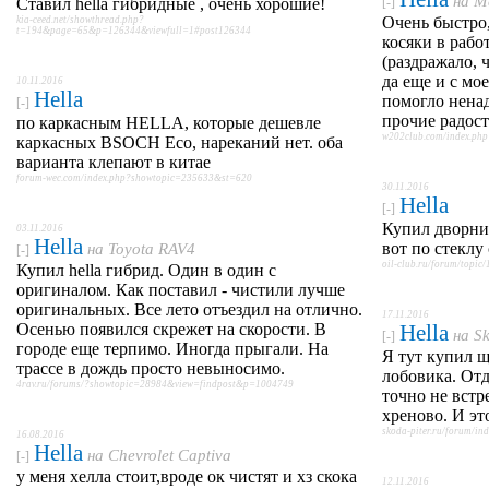
на
M
Ставил hella гибридные , очень хорошие!
[-]
Очень быстро,
kia-ceed.net/showthread.php?
t=194&page=65&p=126344&viewfull=1#post126344
косяки в работ
(раздражало, 
да еще и с мо
10.11.2016
Hella
помогло нена
[-]
прочие радост
по каркасным HELLA, которые дешевле
w202club.com/index.php
каркасных BSOCH Eco, нареканий нет. оба
варианта клепают в китае
forum-wec.com/index.php?showtopic=235633&st=620
30.11.2016
Hella
[-]
Купил дворник
03.11.2016
Hella
вот по стеклу 
на
Toyota RAV4
[-]
oil-club.ru/forum/topic/
Купил hella гибрид. Один в один с
оригиналом. Как поставил - чистили лучше
оригинальных. Все лето отъездил на отлично.
17.11.2016
Осенью появился скрежет на скорости. В
Hella
на
Sk
[-]
городе еще терпимо. Иногда прыгали. На
Я тут купил щ
трассе в дождь просто невыносимо.
лобовика. Отд
4rav.ru/forums/?showtopic=28984&view=findpost&p=1004749
точно не встр
хреново. И эт
skoda-piter.ru/forum/i
16.08.2016
Hella
на
Chevrolet Captiva
[-]
у меня хелла стоит,вроде ок чистят и хз скока
12.11.2016