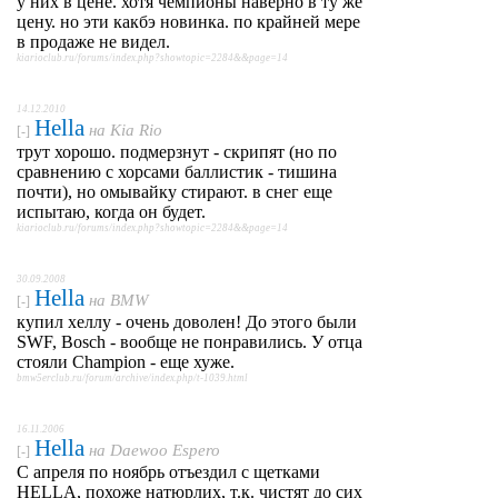
у них в цене. хотя чемпионы наверно в ту же
цену. но эти какбэ новинка. по крайней мере
в продаже не видел.
kiarioclub.ru/forums/index.php?showtopic=2284&&page=14
14.12.2010
Hella
на
Kia Rio
[-]
трут хорошо. подмерзнут - скрипят (но по
сравнению с хорсами баллистик - тишина
почти), но омывайку стирают. в снег еще
испытаю, когда он будет.
kiarioclub.ru/forums/index.php?showtopic=2284&&page=14
30.09.2008
Hella
на
BMW
[-]
купил хеллу - очень доволен! До этого были
SWF, Bosch - вообще не понравились. У отца
стояли Champion - еще хуже.
bmw5erclub.ru/forum/archive/index.php/t-1039.html
16.11.2006
Hella
на
Daewoo Espero
[-]
С апреля по ноябрь отъездил с щетками
HELLA, похоже натюрлих, т.к. чистят до сих