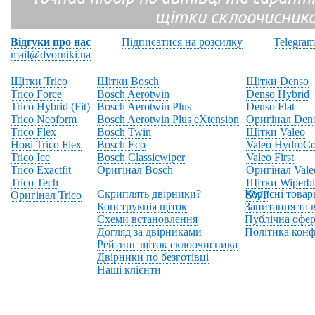
щітки склоочисник
Відгуки про нас
Підписатися на розсилку
Telegram
mail@dvorniki.ua
Щітки Trico
Щітки Bosch
Щітки Denso
Trico Force
Bosch Aerotwin
Denso Hybrid
Trico Hybrid (Fit)
Bosch Aerotwin Plus
Denso Flat
Trico Neoform
Bosch Aerotwin Plus eXtension
Оригінал Den
Trico Flex
Bosch Twin
Щітки Valeo
Нові Trico Flex
Bosch Eco
Valeo HydroCo
Trico Ice
Bosch Classicwiper
Valeo First
Trico Exactfit
Оригінал Bosch
Оригінал Vale
Trico Tech
Щітки Wiperbl
Скриплять двірники?
Корисні товар
Оригінал Trico
SWF
Конструкція щіток
Запитання та в
Схеми встановлення
Публічна офер
Догляд за двірниками
Політика конф
Рейтинг щіток склоочисника
Двірники по безготівці
Наші клієнти