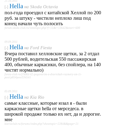
21.10.2011
Hella
на
Skoda Octavia
[-]
пол-года проездил с китайской Хеллой по 200
руб. за штуку - чистили неплохо лиш под
конец начали чуть полосить
forum.skoda-club.ru/viewtopic.php?f=15&t=13642&start=600
09.09.2011
Hella
на
Ford Fiesta
[-]
Вчера поставил хелловские щетки, за 2 отдал
500 рублей, водительская 550 пассажирская
400, обычные каркасики, без спойлера, на 140
чистят нормально)
fiesta-club.ru/f/MK6/42-pogovorim-o-dvornikah-razmery-sm-1i-
post/p85#post334541
05.09.2011
Hella
на
Kia Rio
[-]
самые классные, которые юзал я - были
каркасные щетки hella от мерседеса. в
широкой продаже только их нет, да и дорогие.
мне
kiarioclub.ru/forums/index.php?showtopic=2284&&page=21