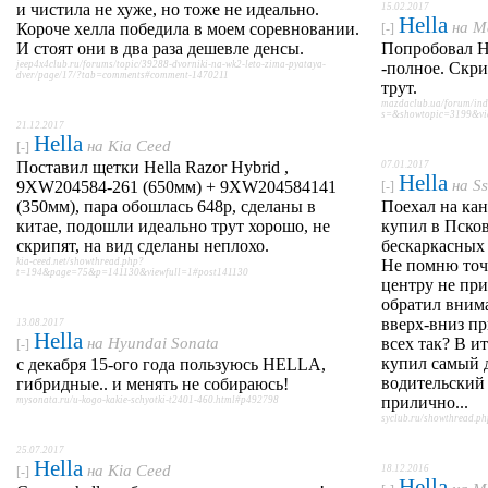
и чистила не хуже, но тоже не идеально.
15.02.2017
Hella
на
M
Короче хелла победила в моем соревновании.
[-]
И стоят они в два раза дешевле денсы.
Попробовал H
jeep4x4club.ru/forums/topic/39288-dvorniki-na-wk2-leto-zima-pyataya-
-полное. Скри
dver/page/17/?tab=comments#comment-1470211
трут.
mazdaclub.ua/forum/ind
s=&showtopic=3199&vi
21.12.2017
Hella
на
Kia Ceed
[-]
Поставил щетки Hella Razor Hybrid ,
07.01.2017
Hella
на
S
9XW204584-261 (650мм) + 9XW204584141
[-]
(350мм), пара обошлась 648р, сделаны в
Поехал на кан
китае, подошли идеально трут хорошо, не
купил в Пско
скрипят, на вид сделаны неплохо.
бескаркасных 
kia-ceed.net/showthread.php?
Не помню точн
t=194&page=75&p=141130&viewfull=1#post141130
центру не при
обратил внима
вверх-вниз пр
13.08.2017
Hella
на
Hyundai Sonata
всех так? В ит
[-]
купил самый
с декабря 15-ого года пользуюсь HELLA,
водительский 
гибридные.. и менять не собираюсь!
прилично...
mysonata.ru/u-kogo-kakie-schyotki-t2401-460.html#p492798
syclub.ru/showthread.
25.07.2017
Hella
на
Kia Ceed
18.12.2016
[-]
Hella