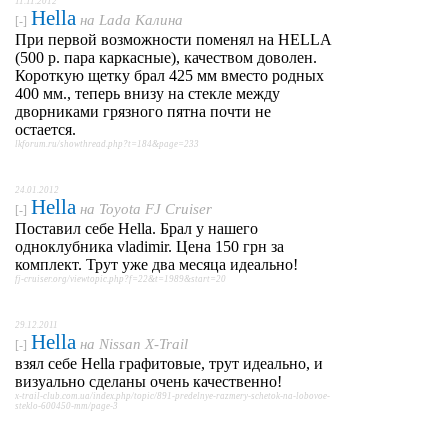
11.11.2012
Hella
на
Lada Калина
[-]
При первой возможности поменял на HELLA
(500 р. пара каркасные), качеством доволен.
Короткую щетку брал 425 мм вместо родных
400 мм., теперь внизу на стекле между
дворниками грязного пятна почти не
остается.
lkforum.ru/showthread.php?t=184&page=233
24.01.2012
Hella
на
Toyota FJ Cruiser
[-]
Поставил себе Hella. Брал у нашего
одноклубника vladimir. Цена 150 грн за
комплект. Трут уже два месяца идеально!
fj-cruiser.org/viewtopic.php?f=22&t=1989&start=20
29.12.2011
Hella
на
Nissan X-Trail
[-]
взял себе Hella графитовые, трут идеально, и
визуально сделаны очень качественно!
x-trail-club.com.ua/index.php/topic/891-predelnye-razmery-schetok-na-lobovoe-
steklo-600450-mm/page-3