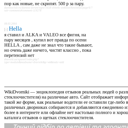
пор как новые, не скрипят. 500 р за пару.
daewooclub.ru/daewoo-forum/topic/1658-shhetki-steklootchestitelya/page/6/?
tab=comments#comment-119278
08.03.2004
Hella
[-]
я ставил и ALKA и VALEO все фигня, на
пару месяцев , купил вот правда по осени
HELLA , сам даже не знал что такие бывают,
но очень даже ничего, чистят классно , пока
перетензий нет
dvorniki.ua/apanel/index.php?
type=module&modname=dvorniki&p=wk&todo=add
WikiDvorniki — энциклопедия отзывов реальных людей о раз
стеклоочистителя) на различные авто. Сайт отображает инфор
такой же форме, как реальные водители ее оставили где-либо 
различных дворниках собираются и добавляются ежедневно из
более в интернете или офлайне нет настолько полного и хор
каталога отзывов о щетках стеклоочистителя.
Точний підбір по автівці та гарантія