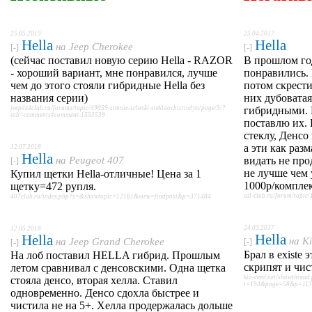
25.05.2019
25.04.2017
Hella
Hella
на
Jeep Cherokee
[-]
[-]
(сейчас поставил новую серию Hella - RAZOR
В прошлом год
- хороший вариант, мне понравился, лучше
понравились. 
чем до этого стояли гибридные Hella без
потом скрести
названия серии)
них дубоватая
jeep4x4club.ru/forums/topic/49059-zimnie-schetki-stekloochistitelya/page/3/?
гибридными. 
tab=comments#comment-1553539
поставлю их.
стеклу, Денсо
а эти как разм
12.07.2018
Hella
на
Peugeot 407
видать не пр
[-]
не лучше чем 
Купил щетки Hella-отличные! Цена за 1
1000р/комплект
щетку=472 рупля.
oil-club.ru/forum/topic/
407club.ru/index.php?s=&showtopic=12181&view=findpost&p=371484
24.03.2017
12.05.2018
Hella
Hella
на
K
на
Jeep Grand Cherokee
[-]
[-]
Брал в existe
На лоб поставил HELLA гибрид. Прошлым
скрипят и чис
летом сравнивал с денсовскими. Одна щетка
kia-ceed.net/showthread
стояла денсо, вторая хелла. Ставил
t=194&page=58&p=1134
одновременно. Денсо сдохла быстрее и
чистила не на 5+. Хелла продержалась дольше