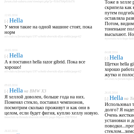
Тоже в хелле 
forum.club-subaru.com/viewtopic.php?p=916476#p916476
скрипела как 
путем подгиба
12.05.2016
оставляла раз
Hella
[-]
Потом, видимо
У меня такие на одной машине стоят, пока
тоненькие пол
норм
высыхают. Но,
oil-club.ru/forum/topic/197-schetki-dvorniki-dlya-stekla/page-62
mysonata.ru/u-kogo-kak
10.05.2016
04.08.2016
Hella
Hella
[-]
[-]
А я поставил hella razor gibrid. Пока все
Щетки hella gi
хорошо!
хорошо работа
oil-club.ru/forum/topic/197-schetki-dvorniki-dlya-stekla/page-62
жутко и поло
oil-club.ru/forum/topic/
09.03.2016
Hella
на
BMW X3
[-]
26.05.2016
Я хеллой доволен, больше года на них.
Hella
на
To
[-]
Поменял стекло, поставил чемпионов,
Использовал т
посмотрим сколько проживут и как они в
долго? Я наде
целом, если будет фигня, куплю хеллу новую.
Очень жестки
bmwclub.ru/threads/dvorniki.660591/page-9#post-29870354
установки и д
поводки...пр
стеклом...зим
26.02.2016