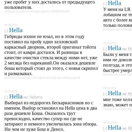
уже пробег у них достались от предыдущего
Hella
[-]
пользователя.
У меня на LR 
clubcaptiva.ru/forum/viewtopic.php?p=309489#309489
лобашом не т
авто с более
только полов
09.08.2016
Hella
forum-wec.com/index.p
[-]
Гибриды ихние не юзал, но в этом году
поставил на пробу один хелловский
10.10.2016
каркасный дворник, второй оригинал тойота
Hella
на
H
[-]
стоит, от камри достался. И разницы в
Были у меня 
качестве очистки стекла между ними нет, уже
ими не доволе
2 месяца без нареканий.Он оказался дешевле
полгода, и эт
боша который стоял до этого, с новья скрипел
быстрее умер
и размазывал.
mysonata.ru/u-kogo-kak
oil-club.ru/forum/topic/197-schetki-dvorniki-dlya-stekla/page-66
08.10.2016
Hella
23.05.2016
на
H
[-]
Hella
на
Subaru
[-]
мне тоже хелл
Выбирал из недорогих бескаркасников но с
знаю, может 
именем. Выбор остановил на Hella цена в два
mysonata.ru/u-kogo-kak
раза дешевле Боша. Оказалось трут
превосходно, качество супер ни где не
06.10.2016
затирают и немного увеличилась зона обзора.
Hella
на
H
[-]
Ни чем не хуже Бош и Денсо.