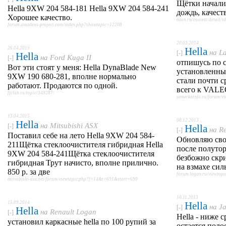
Щётки начали
Hella 9XW 204 584-181 Hella 9XW 204 584-241
дождь, качест
Хорошее качество.
ozon.ru/context/detail
forum.amadeus-project.com/index.php?showtopic=12208
20.03.2014
26.04.2015
Hella
на
L
[-]
Hella
на
Ford Kuga II
[-]
отпишусь по 
Вот эти стоят у меня: Hella DynaBlade New
установленны
9XW 190 680-281, вполне нормально
стали почти с
работают. Продаются по одной.
всего к VALEO
ffclub.ru/topic/348287/
semerkainfo.ru/forum/v
13.04.2015
08.12.2013
Hella
на
Mitsubishi ASX
[-]
Hella
на
R
[-]
Поставил себе на лето Hella 9XW 204 584-
Обновляю св
211Щётка стеклоочистителя гибридная Hella
после полуто
9XW 204 584-241Щётка стеклоочистителя
безбожно скри
гибридная Трут начисто, вполне прилично.
на взмахе сил
850 р. за две
forum.logan.ru/viewto
mitsubishi-asx.net/forum/viewtopic.php?f=14&t=691&start=690
10.11.2013
15.09.2014
Hella
на
Ja
[-]
Hella
на
Renault Logan
[-]
Hella - ниже 
установил каркасные hella по 100 рупий за
остается полос