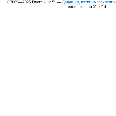
©2009—2025 Dvorniki.ua™ —
Двірники, щітки склоочисника
доставкою по Україні