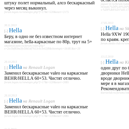
штуку полет нормальный, алсо бескаркасный
jaguar-fc.ru/forum/inde
через месяц выкинул.
threads/%D0%A9%D
s-%D0%BA%D1%83.1756
forum.logan.ru/viewtopic.php?f=17&t=520&start=2175
17.05.2013
30.11.2013
Hella
на
S
Hella
[-]
[-]
Hella 9XW 19
Беру, в одно не без известном интернет
по краям. кре
магазине, hella-каркасные по 80р, трут на 5+
forum.skoda-club.ru/v
smolensk-auto.ru/forum/index.php?
s=2cc3bf83ba3fc58d1df7653c4c3e42f8&showtopic=56481&st=20
13.12.2010
Hella
на
Ki
20.10.2013
[-]
Hella
на
Renault Logan
один друг по 
[-]
Заменил бескаркасные valeo на каркасные
дворники Hell
BEHR/HELLA 60+53. Чистят отлично.
вроде дворник
forum.logan.ru/viewtopic.php?f=17&t=520&start=2085
мере я в мага
Рекомендовать
kiarioclub.ru/forums/
20.10.2013
Hella
на
Renault Logan
[-]
Заменил бескаркасные valeo на каркасные
BEHR/HELLA 60+53. Чистят отлично.
forum.logan.ru/viewtopic.php?f=17&t=520&start=2085