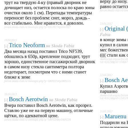
верху до низу
трут на твердую 4-ку (правый дворник не
равно остаетс
дочищает низ, остается полоска по краю зоны
forum.skoda-club.ru/v
очистки около 1 см). Перепады температуры
переносят без проблем: снег, мороз, дождь -
все стабильно. Мне нравится, я доволен.
23.04.2012
Original
forum.skoda-club.ru/viewtopic.php?p=1813927#p1813927
[-]
Fabia
в конце зимы 
19.04.2013
Trico Neoform
купил в салон
на
Skoda Fabia
[-]
мес божествен
Два месяца назад поставил Trico NF539,
(((( стали ка
обошлись в 650р, крепление подходит, трут
skoda-club.org.ua/foru
хорошо, единственное пассажирский дворник
tid=63124&pid=134667
в самом низу стекла сантиметра полтора
недотирает, посмотрим что с ними станет
22.04.2012
ближе к зиме
Bosch Ae
[-]
forum.skoda-club.ru/viewtopic.php?p=1809221#p1809221
Купил Аэротви
паршиво
19.04.2013
skoda-club.org.ua/foru
Bosch Aerotwin
tid=63124&pid=134519
на
Skoda Fabia
[-]
Вчера поставил Bosch Aerotwin, как прозрел.
Ставлю уже не на первую машину, отличные
15.01.2012
Maruenu
щётки, по адекватной цене.
[-]
forum.skoda-club.ru/viewtopic.php?p=1809239#p1809239
Подарили на Н
использования