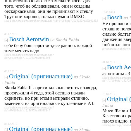
Я постоянно юзаю. Не замечал такого. Для
того, чтоб не обледеневали, они и созданы
бескаркасными, они не прилипают к стеклу.
11.03.2013
Bosch
Трут они хорошо, только шумно ИМХО.
на
[-]
skoda-club.org.ua/forum/showthread.php?tid=5408&pid=2033353#pid2033353
Не прошло и п
страшно полос
сильно болтат
09.12.2013
Bosch Aerotwin
движения вве
на
Skoda Fabia
[-]
побалтываются
себе беру бош аэротвин,все равно к каждой
forum.skoda-club.ru/v
зиме менять надо
skoda-club.org.ua/forum/showthread.php?
tid=87630&pid=1915394#pid1915394
31.10.2012
Bosch Ae
[-]
09.12.2013
аэротвины - 3
Original (оригинальные)
на
Skoda
[-]
skoda-club.org.ua/foru
tid=70740&pid=152729
Fabia
Skoda Fabia II - оригинальные читать с завода,
прослужили 4 года, этой осенью начали
15.10.2012
скрипеть, но при этом вытирали отлично,
Original
[-]
заменены на оригинальные купленные в АТ.
Fabia
skoda-club.org.ua/forum/showthread.php?
Моей Фабии 1
tid=87630&pid=1915647#pid1915647
Качество их р
плохо видно, 
08.12.2013
skoda-piter.ru/forum/i
Original (оригинальные)
на
Skoda
[-]