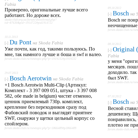
Fabia
09.10.2012
Проверено, оригинальные лучше всего
Bosch
на
[-]
работают. Но дороже всех.
Bosch не понр
skoda-club.org.ua/forum/showthread.php?
tid=87630&pid=1914722#pid1914722
неочищенные 
forum.skoda-club.ru/v
10.11.2013
Du Pont
на
Skoda Fabia
[-]
08.10.2012
Original
Уже почти, как год, такими пользуюсь. По
[-]
мне, так намного лучше и боша и swf и валео.
Fabia
forum.skoda-club.ru/viewtopic.php?p=1919232#p1919232
у меня "ориги
месяцев. пошл
доходило. так
29.07.2013
Bosch Aerotwin
был SWF.
на
Skoda Fabia
[-]
forum.skoda-club.ru/v
+1 Bosch Aerotwin Multi-Clip (Артикул:
Комплект - 3 397 009 051, штука - 3 397 008
582, обе made in belgium) чистят отменно,
07.10.2012
Bosch
ценник приемлемый 730р. комплект,
на
[-]
крепление без переходников сразу под
Весной ставил
Фабовский поводок и выглядят приятнее
дешевизну. Ще
SWF, снаружи у щетки цельный корпус со
понравились, 
спойлером.
плотно не при
forum.skoda-club.ru/viewtopic.php?p=1866489#p1866489
forum.skoda-club.ru/v