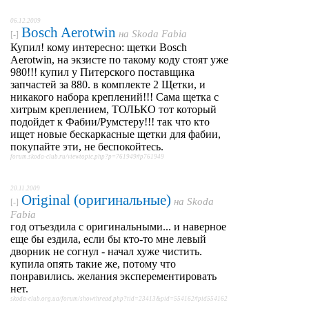
06.12.2009
Bosch Aerotwin
на
Skoda Fabia
[-]
Купил! кому интересно: щетки Bosch
Aerotwin, на экзисте по такому коду стоят уже
980!!! купил у Питерского поставщика
запчастей за 880. в комплекте 2 Щетки, и
никакого набора креплений!!! Сама щетка с
хитрым креплением, ТОЛЬКО тот который
подойдет к Фабии/Румстеру!!! так что кто
ищет новые бескаркасные щетки для фабии,
покупайте эти, не беспокойтесь.
forum.skoda-club.ru/viewtopic.php?p=761949#p761949
20.11.2009
Original (оригинальные)
на
Skoda
[-]
Fabia
год отъездила с оригинальными... и наверное
еще бы ездила, если бы кто-то мне левый
дворник не согнул - начал хуже чистить.
купила опять такие же, потому что
понравились. желания эксперементировать
нет.
skoda-club.org.ua/forum/showthread.php?tid=23413&pid=554162#pid554162