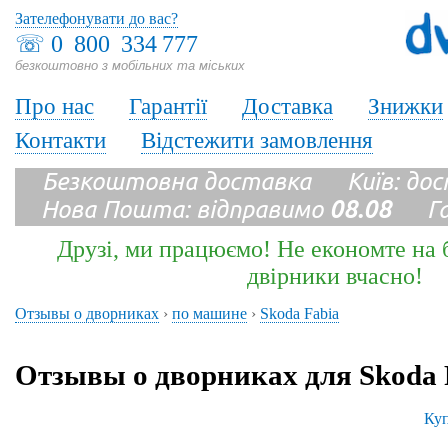
Зателефонувати до вас?
☏
0 800 334 777
безкоштовно з мобільних та міських
Про нас
Гарантії
Доставка
Знижки
Контакти
Відстежити замовлення
Безкоштовна доставка Київ: до
Нова Пошта: відправимо
08.08
Гара
Друзі, ми працюємо! Не економте на б
двірники вчасно!
Отзывы о дворниках
›
по машине
›
Skoda Fabia
Отзывы о дворниках для Skoda 
Куп