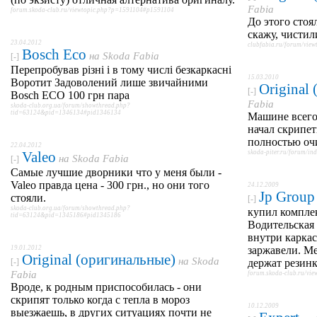
Fabia
forum.skoda-club.ru/viewtopic.php?p=1591104#p1591104
До этого стоя
скажу, чистил
23.04.2012
clubfabia.ru/forum/vie
Bosch Eco
на
Skoda Fabia
[-]
Перепробував різні і в тому числі безкаркасні
15.03.2010
Воротит Задоволений лише звичайними
Original
[-]
Bosch ECO 100 грн пара
Fabia
skoda-club.org.ua/forum/showthread.php?
tid=63124&pid=1346134#pid1346134
Машине всего
начал скрипеть
полностью оч
22.04.2012
Valeo
skoda-piter.ru/forum/i
на
Skoda Fabia
[-]
Самые лучшие дворники что у меня были -
Valeo правда цена - 300 грн., но они того
24.12.2009
Jp Group
стояли.
[-]
skoda-club.org.ua/forum/showthread.php?
купил комплек
tid=63124&pid=1345186#pid1345186
Водительская 
внутри каркас
19.01.2012
заржавели. М
Original (оригинальные)
на
Skoda
[-]
держат резинк
Fabia
forum.skoda-club.ru/v
Вроде, к родным приспособилась - они
скрипят только когда с тепла в мороз
10.12.2009
выезжаешь, в других ситуациях почти не