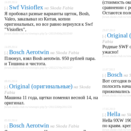
(стоимость око
16.09.2014
Swf Visioflex
сравнении с 
на
Skoda Fabia
[-]
Остаются поло
Я пробовал разные варианты щеток, Bosh,
forum.skoda-club.ru/v
Valeo, заказывал из Китая, копии
оригинальных, но все равно вернулся к Swf
"Visioflex",
29.07.2013
Original
forum.skoda-club.ru/viewtopic.php?p=2055940#p2055940
[-]
Fabia
Родные SWF о
14.09.2014
Bosch Aerotwin
ужасно!
на
Skoda Fabia
[-]
forum.skoda-club.ru/v
Плюнул, взял Bosh aerotwin. 950 рублей пара.
и Тишина и чистота.
forum.skoda-club.ru/viewtopic.php?p=2055257#p2055257
11.07.2013
Bosch
на
[-]
Вот сегодня п
08.05.2014
Original (оригинальные)
полосить нача
на
Skoda
[-]
прижимались 
Fabia
forum.skoda-club.ru/v
Машина 11 года, щетки поменял весной 14, на
оригинал.
forum.skoda-club.ru/viewtopic.php?p=2011536#p2011536
17.05.2013
Hella
на
S
[-]
Hella 9XW 19
05.05.2014
Bosch Aerotwin
по краям. кре
на
Skoda Fabia
[-]
forum.skoda-club.ru/v