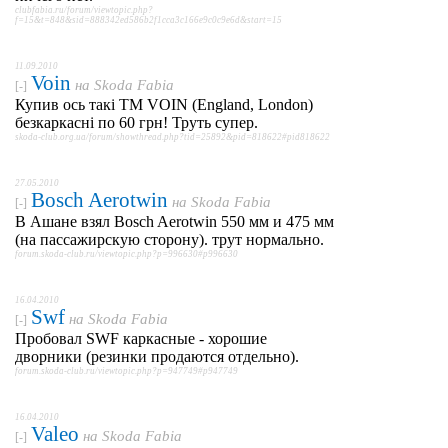
clubfabia.ru/forum/viewtopic.php?
f=15&t=848&sid=888342ed586b2f1cca3c166e9c0c9e6d&start=15
11.09.2010
Voin
на
Skoda Fabia
[-]
Купив ось такі ТМ VOIN (England, London)
безкаркасні по 60 грн! Труть супер.
skoda-club.org.ua/forum/showthread.php?tid=25892&pid=818622#pid818622
27.05.2010
Bosch Aerotwin
на
Skoda Fabia
[-]
В Ашане взял Bosch Aerotwin 550 мм и 475 мм
(на пассажирскую сторону). трут нормально.
forum.skoda-club.ru/viewtopic.php?p=996630#p996630
16.04.2010
Swf
на
Skoda Fabia
[-]
Пробовал SWF каркасные - хорошие
дворники (резинки продаются отдельно).
forum.skoda-club.ru/viewtopic.php?p=947749#p947749
16.04.2010
Valeo
на
Skoda Fabia
[-]