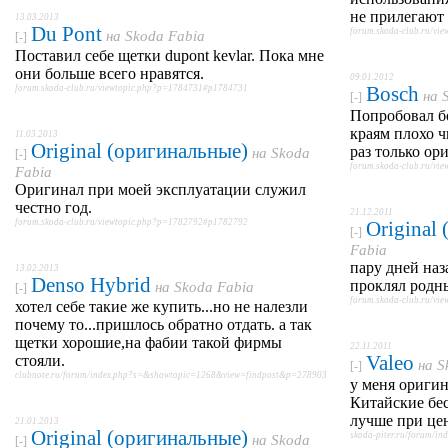
не прилегают 
13.03.2013
Du Pont
forum.skoda-club.ru/v
на
Skoda Fabia
[-]
Поставил себе щетки dupont kevlar. Пока мне
они больше всего нравятся.
09.01.2012
Bosch
forum.skoda-club.ru/viewtopic.php?p=1784731#p1784731
на
[-]
Попробовал бо
краям плохо ч
11.03.2013
Original (оригинальные)
раз только ор
на
Skoda
[-]
forum.skoda-club.ru/v
Fabia
Оригинал при моей эксплуатации служил
честно год.
21.12.2011
forum.skoda-club.ru/viewtopic.php?p=1782792#p1782792
Original
[-]
Fabia
пару дней наз
13.02.2013
Denso Hybrid
проклял родны
на
Skoda Fabia
[-]
forum.skoda-club.ru/v
хотел себе такие же купить...но не налезли
почему то...пришлось обратно отдать. а так
щетки хорошие,на фабии такой фирмы
22.11.2011
Valeo
стояли.
на
S
[-]
clubnote.ru/forum/index.php?s=&showtopic=1268&view=findpost&p=278903
у меня оригин
Китайские бе
лучше при цен
21.01.2013
Original (оригинальные)
skoda-piter.ru/forum/i
на
Skoda
[-]