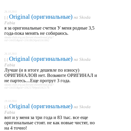
26.10.2011
Original (оригинальные)
на
Skoda
[-]
Fabia
я за оригинальные счетки У меня родные 3,5
года-пока менять не собираюсь.
skoda-club.org.ua/forum/showthread.php?
tid=54435&pid=1161862#pid1161862
26.10.2011
Original (оригинальные)
на
Skoda
[-]
Fabia
Лучше (и в итоге дешевле по износу)
ОРИГИНАЛОВ нет. Возьмите ОРИГИНАЛ и
не партесь....Еще протрут 3 года.
skoda-club.org.ua/forum/showthread.php?
tid=54435&pid=1162176#pid1162176
19.10.2011
Original (оригинальные)
на
Skoda
[-]
Fabia
вот и у меня за три года и 83 тыс. все еще
оригинальные стоят. не как новые чистят, но
на 4 точно!