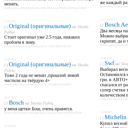
же каждый раз
менять.
forum.skoda-club.ru/v
skoda-piter.ru/forum/index.php/topic,3921.msg418009.html#msg418009
11.12.2007
21.11.2011
Bosch Ae
Original (оригинальные)
[-]
на
Skoda
[-]
Два месяца на
Fabia
Можно выбрас
Стоит оригинал уже 2.5 года, никаких
скрипят, да и
проблем в зиму.
skoda-club.org.ua/for
forum.skoda-club.ru/viewtopic.php?p=1456720#p1456720
26.08.2007
21.11.2011
Swf
Original (оригинальные)
на
Sko
[-]
на
Skoda
[-]
Выбирал весно
Fabia
Остановился н
Тоже 2 года не менял ,прошлой зимой
грн. в АВТО+.
чистили на твёрдую 4+
спасался от р
forum.skoda-club.ru/viewtopic.php?p=1456885#p1456885
супер счетки
количеством 
10.11.2011
skoda-club.org.ua/for
Bosch
на
Skoda Fabia
[-]
у меня щетки Бош, очень нравятся.
15.08.2007
skoda-ural.ru/forum/index.php/topic,336.msg52030.html#msg52030
Michelin
[-]
Купил весной
26.10.2011