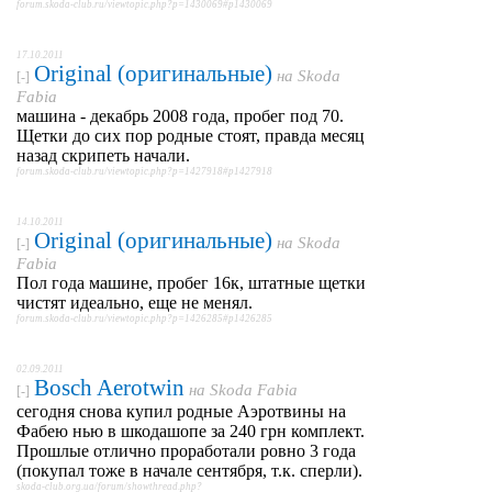
forum.skoda-club.ru/viewtopic.php?p=1430069#p1430069
17.10.2011
Original (оригинальные)
на
Skoda
[-]
Fabia
машина - декабрь 2008 года, пробег под 70.
Щетки до сих пор родные стоят, правда месяц
назад скрипеть начали.
forum.skoda-club.ru/viewtopic.php?p=1427918#p1427918
14.10.2011
Original (оригинальные)
на
Skoda
[-]
Fabia
Пол года машине, пробег 16к, штатные щетки
чистят идеально, еще не менял.
forum.skoda-club.ru/viewtopic.php?p=1426285#p1426285
02.09.2011
Bosch Aerotwin
на
Skoda Fabia
[-]
сегодня снова купил родные Аэротвины на
Фабею нью в шкодашопе за 240 грн комплект.
Прошлые отлично проработали ровно 3 года
(покупал тоже в начале сентября, т.к. сперли).
skoda-club.org.ua/forum/showthread.php?