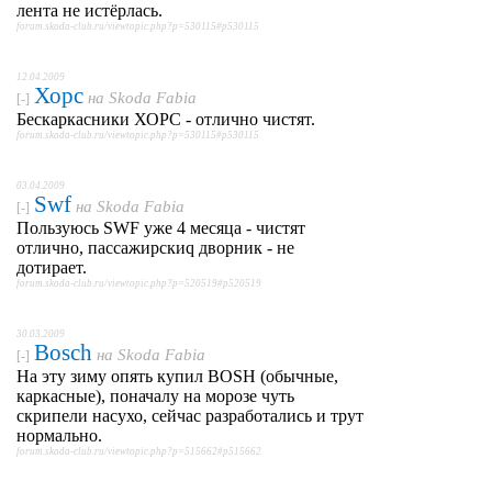
лента не истёрлась.
forum.skoda-club.ru/viewtopic.php?p=530115#p530115
12.04.2009
Хорс
на
Skoda Fabia
[-]
Бескаркасники ХОРС - отлично чистят.
forum.skoda-club.ru/viewtopic.php?p=530115#p530115
03.04.2009
Swf
на
Skoda Fabia
[-]
Пользуюсь SWF уже 4 месяца - чистят
отлично, пассажирскиq дворник - не
дотирает.
forum.skoda-club.ru/viewtopic.php?p=520519#p520519
30.03.2009
Bosch
на
Skoda Fabia
[-]
На эту зиму опять купил BOSH (обычные,
каркасные), поначалу на морозе чуть
скрипели насухо, сейчас разработались и трут
нормально.
forum.skoda-club.ru/viewtopic.php?p=515662#p515662