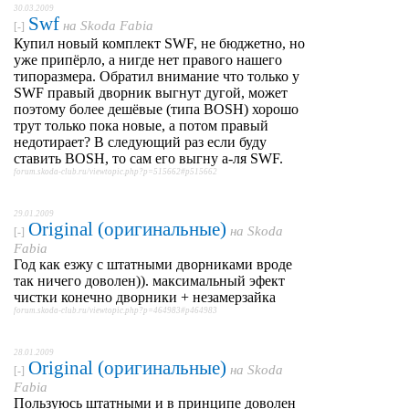
30.03.2009
Swf
на
Skoda Fabia
[-]
Купил новый комплект SWF, не бюджетно, но
уже припёрло, а нигде нет правого нашего
типоразмера. Обратил внимание что только у
SWF правый дворник выгнут дугой, может
поэтому более дешёвые (типа BOSH) хорошо
трут только пока новые, а потом правый
недотирает? В следующий раз если буду
ставить BOSH, то сам его выгну а-ля SWF.
forum.skoda-club.ru/viewtopic.php?p=515662#p515662
29.01.2009
Original (оригинальные)
на
Skoda
[-]
Fabia
Год как езжу с штатными дворниками вроде
так ничего доволен)). максимальный эфект
чистки конечно дворники + незамерзайка
forum.skoda-club.ru/viewtopic.php?p=464983#p464983
28.01.2009
Original (оригинальные)
на
Skoda
[-]
Fabia
Пользуюсь штатными и в принципе доволен