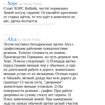
Хорс
на
Skoda Fabia
[-]
Cтоят ХОРС Ballistik, чистят нормально.
Зимой посуху скрипят. Оставляйте крепление
от старых щёток, то что идёт в комплекте не
айс, щётка болтается.
forum.skoda-club.ru/viewtopic.php?p=817817#p817817
16.01.2010
Alca
на
Skoda Fabia
[-]
Летом поставил бескаркасные щетки Alca с
графитовыми рабочими поверхностями
резинок. Точную стоимость не помню.
Производство Германии, но чуть дешевле чем
Хорс. Плюсы следующие: 1) Площадь щетки
перед глазами меньше чем у обычных, и при
их длительной работе в дороге, значительно
меньше устаю от их мелькания. Осенью ездил
в Абхазию, мелкий дождь был всю дорогу до
границы=13 часов пути, "дворники"
значительно меньше утомляли. 2) На
поверхности резинки - графит. При работе
дворника по сухому стеклу нет скрипа. 3)
Плюс замеченный зимой. При намерзании
льда на лапках обычной щетки целый участок