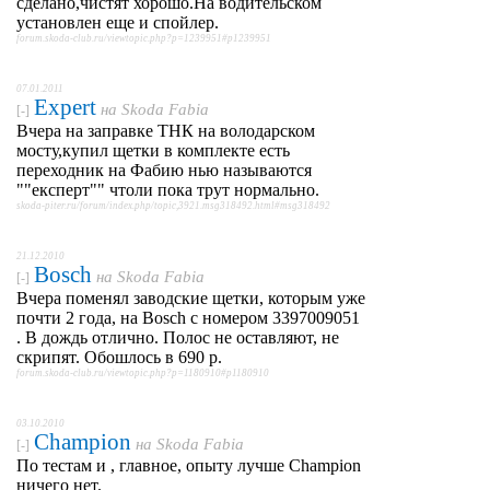
сделано,чистят хорошо.На водительском
установлен еще и спойлер.
forum.skoda-club.ru/viewtopic.php?p=1239951#p1239951
07.01.2011
Expert
на
Skoda Fabia
[-]
Вчера на заправке ТНК на володарском
мосту,купил щетки в комплекте есть
переходник на Фабию нью называются
""експерт"" чтоли пока трут нормально.
skoda-piter.ru/forum/index.php/topic,3921.msg318492.html#msg318492
21.12.2010
Bosch
на
Skoda Fabia
[-]
Вчера поменял заводские щетки, которым уже
почти 2 года, на Bosch с номером 3397009051
. В дождь отлично. Полос не оставляют, не
скрипят. Обошлось в 690 р.
forum.skoda-club.ru/viewtopic.php?p=1180910#p1180910
03.10.2010
Champion
на
Skoda Fabia
[-]
По тестам и , главное, опыту лучше Champion
ничего нет.