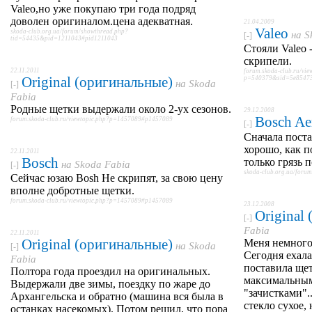
Valeo,но уже покупаю три года подряд
доволен оригиналом.цена адекватная.
21.04.2009
Valeo
skoda-club.org.ua/forum/showthread.php?
на
S
[-]
tid=54435&pid=1211043#pid1211043
Стояли Valeo 
скрипели.
22.11.2011
forum.skoda-club.ru/vie
Original (оригинальные)
p=540379&sid=5e8547
на
Skoda
[-]
Fabia
Родные щетки выдержали около 2-ух сезонов.
29.12.2008
Bosch Ae
forum.skoda-club.ru/viewtopic.php?p=1457089#p1457089
[-]
Сначала поста
хорошо, как п
22.11.2011
Bosch
только грязь 
на
Skoda Fabia
[-]
skoda-club.org.ua/for
Сейчас юзаю Bosh Не скрипят, за свою цену
вполне добротные щетки.
forum.skoda-club.ru/viewtopic.php?p=1457089#p1457089
23.12.2008
Original
[-]
Fabia
22.11.2011
Original (оригинальные)
Меня немного
на
Skoda
[-]
Сегодня ехала
Fabia
поставила ще
Полтора года проездил на оригинальных.
максимальным
Выдержали две зимы, поездку по жаре до
"зачистками".
Архангельска и обратно (машина вся была в
стекло сухое, 
останках насекомых). Потом решил, что пора