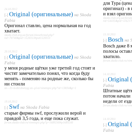
для Тура (цен
оригинал) - в
24.10.2012
Original (оригинальные)
и взял оригин
на
Skoda
[-]
skoda-club.org.ua/foru
Fabia
tid=54435&pid=116217
Оригинал ставлю, цена нормальная на год
хватает.
15.10.2011
skoda-club.org.ua/forum/showthread.php?
Bosch
tid=70740&pid=1520313#pid1520313
на
[-]
Bosch даже 8 
полосы оставл
20.10.2012
Original (оригинальные)
хватило.
на
Skoda
[-]
forum.skoda-club.ru/v
Fabia
у меня родные щётки уже третий год стоят и
чистят замечательно понял, что когда буду
14.10.2011
Original
менять - поменяю на родные же, сколько бы
[-]
ни стоили
Fabia
xn---35-6cdk1dnenygj.xn--p1ai/viewtopic.php?id=13834&p=1
Штатные щётки
потом начали 
недели от езди
19.10.2012
Swf
forum.skoda-club.ru/v
на
Skoda Fabia
[-]
старые фирмы swf, прослужили верой и
правдой 3,5 года, и еще пока служат.
14.10.2011
Original
forum.skoda-club.ru/viewtopic.php?p=1689240#p1689240
[-]
Fabia