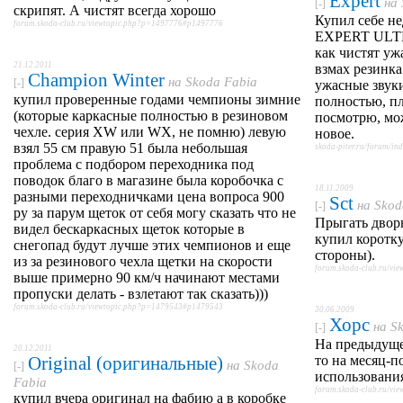
Expert
на
[-]
скрипят. А чистят всегда хорошо
Купил себе не
forum.skoda-club.ru/viewtopic.php?p=1497776#p1497776
EXPERT ULTR
как чистят уж
21.12.2011
взмах резинка 
Champion Winter
на
Skoda Fabia
[-]
ужасные звук
купил проверенные годами чемпионы зимние
полностью, п
(которые каркасные полностью в резиновом
посмотрю, мож
чехле. серия XW или WX, не помню) левую
новое.
взял 55 см правую 51 была небольшая
skoda-piter.ru/forum/i
проблема с подбором переходника под
поводок благо в магазине была коробочка с
18.11.2009
разными переходничками цена вопроса 900
Sct
на
Skod
[-]
ру за парум щеток от себя могу сказать что не
Прыгать дворн
видел бескаркасных щеток которые в
купил коротку
снегопад будут лучше этих чемпионов и еще
стороны).
из за резинового чехла щетки на скорости
forum.skoda-club.ru/v
выше примерно 90 км/ч начинают местами
пропуски делать - взлетают так сказать)))
forum.skoda-club.ru/viewtopic.php?p=1479543#p1479543
30.06.2009
Хорс
на
S
[-]
На предыдуще
20.12.2011
Original (оригинальные)
то на месяц-п
на
Skoda
[-]
использовани
Fabia
forum.skoda-club.ru/v
купил вчера оригинал на фабию а в коробке