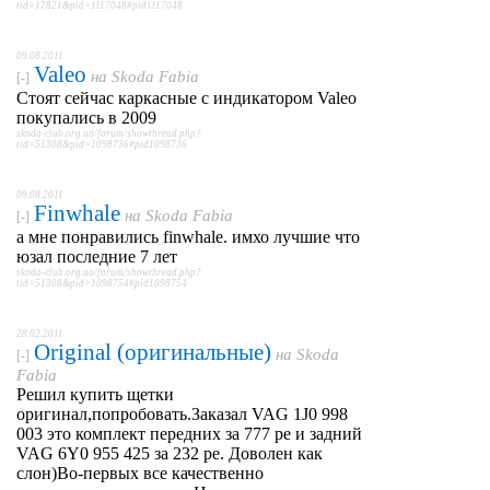
tid=17821&pid=1117048#pid1117048
09.08.2011
Valeo
на
Skoda Fabia
[-]
Стоят сейчас каркасные с индикатором Valeo
покупались в 2009
skoda-club.org.ua/forum/showthread.php?
tid=51308&pid=1098736#pid1098736
09.08.2011
Finwhale
на
Skoda Fabia
[-]
а мне понравились finwhale. имхо лучшие что
юзал последние 7 лет
skoda-club.org.ua/forum/showthread.php?
tid=51308&pid=1098754#pid1098754
28.02.2011
Original (оригинальные)
на
Skoda
[-]
Fabia
Решил купить щетки
оригинал,попробовать.Заказал VAG 1J0 998
003 это комплект передних за 777 ре и задний
VAG 6Y0 955 425 за 232 ре. Доволен как
слон)Во-первых все качественно