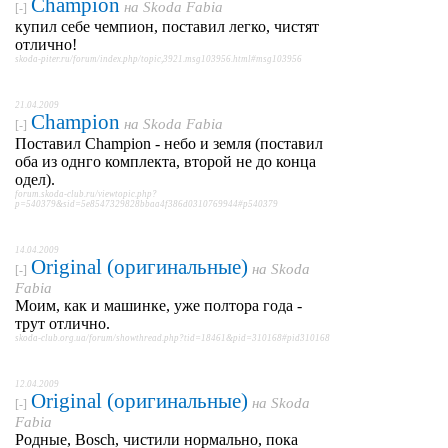
Champion
на
Skoda Fabia
[-]
купил себе чемпион, поставил легко, чистят
отлично!
skoda-piter.ru/forum/index.php/topic,3921.msg103956.html#msg103956
21.04.2009
Champion
на
Skoda Fabia
[-]
Поставил Champion - небо и земля (поставил
оба из однго комплекта, второй не до конца
одел).
forum.skoda-club.ru/viewtopic.php?
p=540379&sid=5e8547329828bbaa4f386d0310769944#p540379
14.04.2009
Original (оригинальные)
на
Skoda
[-]
Fabia
Моим, как и машинке, уже полтора года -
трут отлично.
skoda-club.org.ua/forum/showthread.php?tid=18461&pid=310168#pid310168
12.04.2009
Original (оригинальные)
на
Skoda
[-]
Fabia
Родные, Bosch, чистили нормально, пока