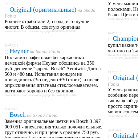
У меня машин
07.10.2012
Original (оригинальные)
полосками. Н
на
Skoda
[-]
было. Щетки 
Fabia
forum.skoda-club.ru/v
Родные отработали 2,5 года, и то лучше
чистят. В общем, советую оригинал.
forum.skoda-club.ru/viewtopic.php?p=1680688#p1680688
10.08.2011
Champio
[-]
купил какие т
20.07.2012
Heyner
хватило на 2-а
на
Skoda Fabia
[-]
skoda-club.org.ua/foru
Поставил графитовые бескаркасники
tid=51308&pid=110019
немецкой фирмы Heyner, обошлись на 350
руб. дешевле "ядрена Bosch" Aerotwin. Длина
13.12.2010
560 и 480 мм. Испытания дождем не
Original
[-]
проводились (3ю неделю +30 стоит), а после
Fabia
опрыскивания штатным стеклоомывателем,
У меня родные
вытирают хорошо и без скрипов.
особенно пере
forum.skoda-club.ru/viewtopic.php?p=1635404#p1635404
так ваще обзд
просто скрипит
12.05.2012
морозе совсем
Bosch
на
Skoda Fabia
[-]
forum.skoda-club.ru/vi
Заменил оригинальные щетки на Bosch 3 397
009 051 - впечатления только положительные,
06.11.2010
трут отлично, и при цене в среднем 750 руб.
Original
[-]
(по экзисту) отличная алтернатива оригиналу.