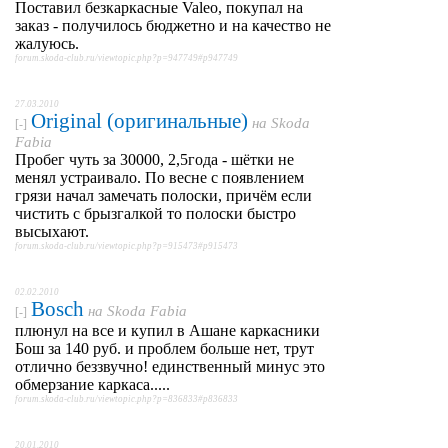
Поставил безкаркасные Valeo, покупал на
заказ - получилось бюджетно и на качество не
жалуюсь.
forum.skoda-club.ru/viewtopic.php?p=947749#p947749
27.03.2010
Original (оригинальные)
на
Skoda
[-]
Fabia
Пробег чуть за 30000, 2,5года - шётки не
менял устраивало. По весне с появлением
грязи начал замечать полоски, причём если
чистить с брызгалкой то полоски быстро
высыхают.
forum.skoda-club.ru/viewtopic.php?p=915473#p915473
02.02.2010
Bosch
на
Skoda Fabia
[-]
плюнул на все и купил в Ашане каркасники
Бош за 140 руб. и проблем больше нет, трут
отлично беззвучно! единственный минус это
обмерзание каркаса.....
forum.skoda-club.ru/viewtopic.php?p=836833#p836833
20.01.2010