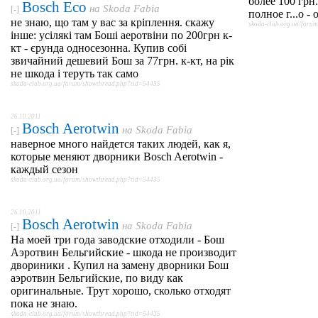
более 100 грн
Bosch Eco
на
Skoda Fabia
[-]
полное г...о -
не знаю, що там у вас за кріплення. скажу
skoda-club.org.ua/for
інше: усілякі там Боші аеротвіни по 200грн к-
кт - єрунда односезонна. Купив собі
звичайний дешевий Бош за 77грн. к-кт, на рік
не шкода і теруть так само
skoda-club.org.ua/forum/showthread.php?tid=54435
26.10.2011
Bosch Aerotwin
на
Skoda Fabia
[-]
наверное много найдется таких людей, как я,
которые меняют дворники Bosch Aerotwin -
каждый сезон
skoda-club.org.ua/forum/showthread.php?tid=54435
26.10.2011
Bosch Aerotwin
на
Skoda Fabia
[-]
На моей три года заводские отходили - Бош
Аэротвин Бельгийские - шкода не производит
двориники . Купил на замену дворники Бош
аэротвин Бельгийские, по виду как
оригинальные. Трут хорошо, сколько отходят
пока не знаю.
skoda-club.org.ua/forum/showthread.php?tid=54435