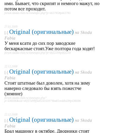
ими. Бывает, что скрипят и немного мажут, но
потом все проходит.
forum.skoda-club.ru/viewtopic.php?p=463785#p463785
27.01.2009
Original (оригинальные)
на
Skoda
[-]
Fabia
У меня ксати до сих пор заводские
бескаркасные стоят.Уже полтора года ходят!
forum.skoda-club.ru/viewtopic.php?p=463220#p463220
22.12.2008
Original (оригинальные)
на
Skoda
[-]
Fabia
Стоят штатные был доволен, хотя на зиму
наверно следовало бы взять пожестче
(зимние)
forum.skoda-club.ru/viewtopic.php?
p=436606&sid=e6f37a99ff4d324153979ba82ce4db43#p436606
22.12.2008
Original (оригинальные)
на
Skoda
[-]
Fabia
Брал машинку в октябре. Дворники стоят