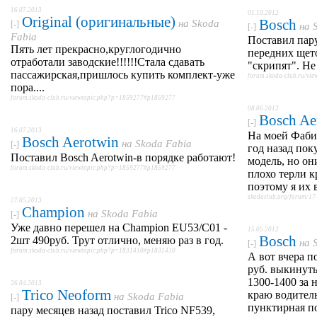
16.07.2013
01.10.2012
Original (оригинальные)
Bosch
на
Skoda
[-]
на
[-]
Fabia
Поставил пару
Пять лет прекрасно,круглогодично
передних щето
отработали заводские!!!!!!Стала сдавать
"скрипят". Не
пассажирская,пришлось купить комплект-уже
forum.skoda-club.ru/v
пора....
forum.skoda-club.ru/viewtopic.php?p=1859277#p1859277
08.06.2012
Bosch Ae
[-]
16.07.2013
На моей Фабии
Bosch Aerotwin
на
Skoda Fabia
[-]
год назад пок
Поставил Bosch Aerotwin-в порядке работают!
модель, но он
forum.skoda-club.ru/viewtopic.php?p=1859277#p1859277
плохо терли к
поэтому я их 
skodaclub.org/forum/1
27.05.2013
Champion
на
Skoda Fabia
[-]
Уже давно перешел на Champion EU53/C01 -
15.05.2012
Bosch
2шт 490руб. Трут отлично, меняю раз в год.
на
[-]
forum.skoda-club.ru/viewtopic.php?p=1831410#p1831410
А вот вчера п
руб. выкинуты
1300-1400 за
26.04.2013
Trico Neoform
краю водитель
на
Skoda Fabia
[-]
пунктирная по
пару месяцев назад поставил Trico NF539,