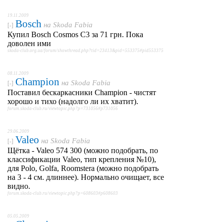
19.11.2009
Bosch
на
Skoda Fabia
[-]
Купил Bosch Cosmos C3 за 71 грн. Пока
доволен ими
skoda-club.org.ua/forum/showthread.php?tid=23413&pid=553375#pid553375
08.11.2009
Champion
на
Skoda Fabia
[-]
Поставил бескаркасники Champion - чистят
хорошо и тихо (надолго ли их хватит).
forum.skoda-club.ru/viewtopic.php?p=731056#p731056
29.06.2009
Valeo
на
Skoda Fabia
[-]
Щётка - Valeo 574 300 (можно подобрать, по
классификации Valео, тип крепления №10),
для Polo, Golfa, Roomstera (можно подобрать
на 3 - 4 см. длиннее). Нормально очищает, все
видно.
forum.skoda-club.ru/viewtopic.php?p=608603#p608603
05.05.2009