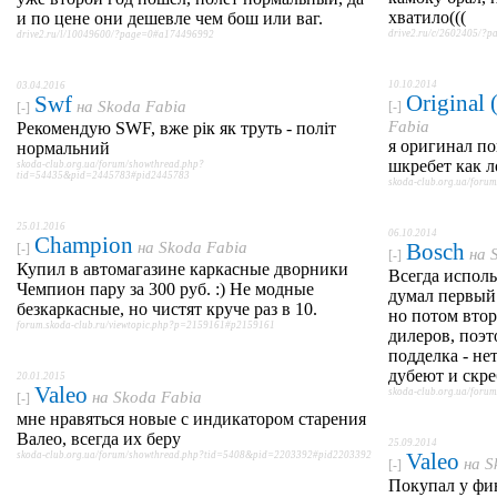
хватило(((
и по цене они дешевле чем бош или ваг.
drive2.ru/c/2602405/?
drive2.ru/l/10049600/?page=0#a174496992
10.10.2014
03.04.2016
Original
Swf
на
Skoda Fabia
[-]
[-]
Fabia
Рекомендую SWF, вже рік як труть - політ
я оригинал по
нормальний
шкребет как л
skoda-club.org.ua/forum/showthread.php?
tid=54435&pid=2445783#pid2445783
skoda-club.org.ua/for
25.01.2016
06.10.2014
Champion
на
Skoda Fabia
Bosch
[-]
на
[-]
Купил в автомагазине каркасные дворники
Всегда использ
Чемпион пару за 300 руб. :) Не модные
думал первый 
безкаркасные, но чистят круче раз в 10.
но потом втор
forum.skoda-club.ru/viewtopic.php?p=2159161#p2159161
дилеров, поэт
подделка - нет
дубеют и скре
20.01.2015
Valeo
skoda-club.org.ua/for
на
Skoda Fabia
[-]
мне нравяться новые с индикатором старения
Валео, всегда их беру
25.09.2014
Valeo
skoda-club.org.ua/forum/showthread.php?tid=5408&pid=2203392#pid2203392
на
S
[-]
Покупал у фи