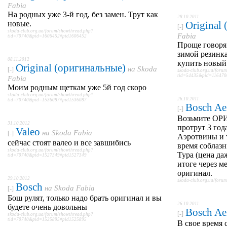
Fabia
На родных уже 3-й год, без замен. Трут как
28.10.2011
новые.
Original
[-]
skoda-club.org.ua/forum/showthread.php?
Fabia
tid=70740&pid=1606452#pid1606452
Проще говоря
зимой резинк
08.11.2012
купить новый
Original (оригинальные)
на
Skoda
[-]
skoda-club.org.ua/foru
tid=54435&pid=116470
Fabia
Моим родным щеткам уже 5й год скоро
skoda-club.org.ua/forum/showthread.php?
26.10.2011
tid=70740&pid=1536087#pid1536087
Bosch Ae
[-]
Возьмите ОРИ
31.10.2012
протрут 3 год
Valeo
на
Skoda Fabia
[-]
Аэротвины и т
сейчас стоят валео и все завшибись
время соблазн
skoda-club.org.ua/forum/showthread.php?
Тура (цена да
tid=70740&pid=1527349#pid1527349
итоге через м
оригинал.
29.10.2012
skoda-club.org.ua/for
Bosch
на
Skoda Fabia
[-]
Бош рулят, только надо брать оригинал и вы
26.10.2011
будете очень довольны
Bosch Ae
[-]
skoda-club.org.ua/forum/showthread.php?
tid=70740&pid=1525895#pid1525895
В свое время 