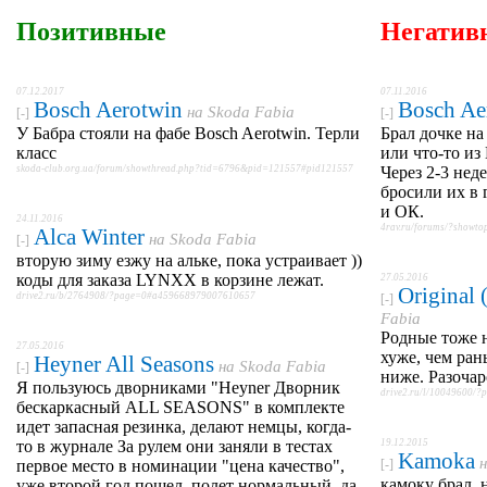
Позитивные
Негатив
07.12.2017
07.11.2016
Bosch Aerotwin
Bosch Ae
на
Skoda Fabia
[-]
[-]
У Бабра стояли на фабе Bosch Aerotwin. Терли
Брал дочке н
класс
или что-то из
skoda-club.org.ua/forum/showthread.php?tid=6796&pid=121557#pid121557
Через 2-3 нед
бросили их в
и ОК.
24.11.2016
4rav.ru/forums/?showt
Alca Winter
на
Skoda Fabia
[-]
вторую зиму езжу на альке, пока устраивает ))
коды для заказа LYNXX в корзине лежат.
27.05.2016
Original
drive2.ru/b/2764908/?page=0#a459668979007610657
[-]
Fabia
Родные тоже н
27.05.2016
хуже, чем ран
Heyner All Seasons
на
Skoda Fabia
[-]
ниже. Разочар
Я пользуюсь дворниками "Heyner Дворник
drive2.ru/l/10049600/
бескаркасный ALL SEASONS" в комплекте
идет запасная резинка, делают немцы, когда-
то в журнале За рулем они заняли в тестах
19.12.2015
Kamoka
первое место в номинации "цена качество",
[-]
камоку брал, н
уже второй год пошел, полет нормальный, да