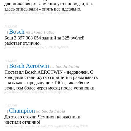
дворника вверх. Изменил угол поводка, как
здесь описывали - опять все идеально.
forum.skoda-club.ru/viewtopic.php?p=785501#p785501
24.12.2009
Bosch
на
Skoda Fabia
[-]
Бош 3 397 008 054 задний за 325 рублей
работает отлично.
forum.skoda-club.ru/viewtopic.php?p=785501#p785501
13.12.2009
Bosch Aerotwin
на
Skoda Fabia
[-]
Поставил Bosch AEROTWIN - недоволен. С
холодами стали жутко скрипеть и размазывать
грязь как... предыдущие TriCo, так себя не
вели, тем более через месяц после установки.
forum.skoda-club.ru/viewtopic.php?p=770267#p770267
10.12.2009
Champion
на
Skoda Fabia
[-]
До этого стояли Чемпион каркасники,
чистили отлично!
skoda-piter.ru/forum/index.php/topic,3921.msg189202.html#msg189202