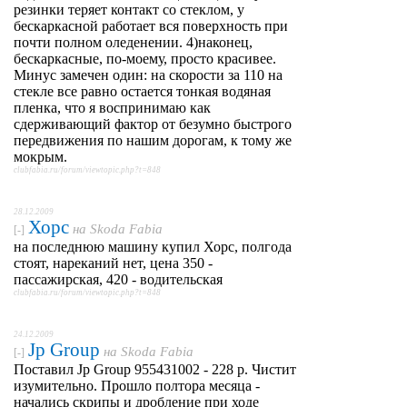
резинки теряет контакт со стеклом, у
бескаркасной работает вся поверхность при
почти полном оледенении. 4)наконец,
бескаркасные, по-моему, просто красивее.
Минус замечен один: на скорости за 110 на
стекле все равно остается тонкая водяная
пленка, что я воспринимаю как
сдерживающий фактор от безумно быстрого
передвижения по нашим дорогам, к тому же
мокрым.
clubfabia.ru/forum/viewtopic.php?t=848
28.12.2009
Хорс
на
Skoda Fabia
[-]
на последнюю машину купил Хорс, полгода
стоят, нареканий нет, цена 350 -
пассажирская, 420 - водительская
clubfabia.ru/forum/viewtopic.php?t=848
24.12.2009
Jp Group
на
Skoda Fabia
[-]
Поставил Jp Group 955431002 - 228 р. Чистит
изумительно. Прошло полтора месяца -
начались скрипы и дробление при ходе