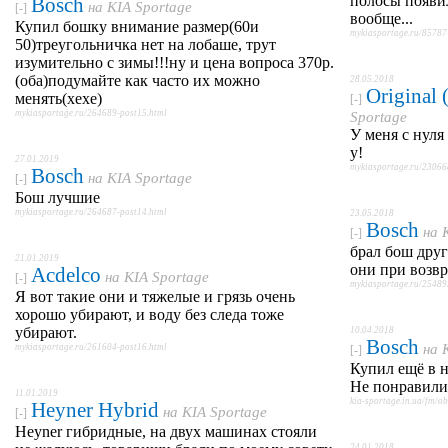
полосы появил
Bosch
на
KIA Sportage
[-]
вообще...
Купил бошку внимание размер(60и
mykiasportage.ru/85787
50)треугольничка нет на лобаше, трут
изумительно с зимы!!!ну и цена вопроса 370р.
(оба)подумайте как часто их можно
28.05.2018
Original
менять(хехе)
[-]
mykiasportage.ru/264689-post15.html
Sportage
У меня с нуля
у!
27.01.2019
mykiasportage.ru/23066
Bosch
на
KIA Sportage
[-]
Бош лучшие
mykiasportage.ru/264687-post14.html
23.05.2018
Bosch
на
[-]
брал бош друг
21.01.2019
они при возвр
Acdelco
на
KIA Sportage
[-]
mykiasportage.ru/25489
Я вот такие они и тяжелые и грязь очень
хорошо убирают, и воду без следа тоже
убирают.
10.04.2018
Bosch
на
mykiasportage.ru/261604-post16.html
[-]
Купил ещё в 
Не понравили
11.01.2019
kia-sportage.in.ua/fm/
Heyner Hybrid
на
KIA Sportage
[-]
Heyner гибридные, на двух машинах стояли
24.01.2018