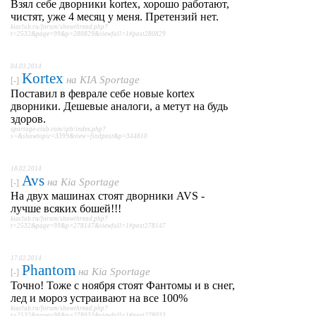
Взял себе дворники kortex, хорошо работают,
чистят, уже 4 месяц у меня. Претензий нет.
kiaclub.ru/forum/showthread.php?
t=2532&page=99&p=280829&viewfull=1#post280829
04.03.2014
Kortex
на
KIA Sportage
[-]
Поставил в феврале себе новые kortex
дворники. Дешевые аналоги, а метут на будь
здоров.
sportage-club.com/ipb/index.php?
s=&showtopic=3399&view=findpost&p=344810
18.02.2014
Avs
на
Kia Sportage
[-]
На двух машинах стоят дворники AVS -
лучше всяких бошей!!!
kiaclub.ru/forum/showthread.php?
t=2532&page=99&p=278147&viewfull=1#post278147
17.02.2014
Phantom
на
Kia Sportage
[-]
Точно! Тоже с ноября стоят Фантомы и в снег,
лед и мороз устраивают на все 100%
kiaclub.ru/forum/showthread.php?
t=2532&page=98&p=278033&viewfull=1#post278033