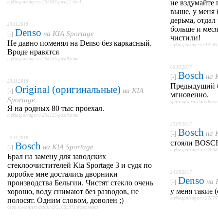
не вздумайте 
mykiasportage.ru/252636-post12.html
выше, у меня 
дерьма, отдал
23.11.2018
больше и меся
Denso
на
KIA Sportage
[-]
чистили!
Не давно поменял на Denso без каркасный.
mykiasportage.ru/12745
Вроде нравятся
mykiasportage.ru/254155-post9.html
06.10.2017
Bosch
на
[-]
23.11.2018
Предыдущий б
Original (оригинальные)
на
KIA
[-]
мгновенно.
Sportage
sportage4.ru/showthre
Я на родных 80 тыс проехал.
mykiasportage.ru/254155-post9.html
22.09.2017
Bosch
на
[-]
22.11.2018
стояли BOSCH
Bosch
на
KIA Sportage
[-]
mykiasportage.ru/22658
Брал на замену для заводских
стеклоочистителей Kia Sportage 3 и судя по
коробке мне достались дворники
24.08.2017
Denso
на
производства Бельгии. Чистят стекло очень
[-]
у меня такие (
хорошо, воду снимают без разводов, не
mykiasportage.ru/22879
полосят. Одним словом, доволен ;)
ozon.ru/context/detail/id/31653971/#comments