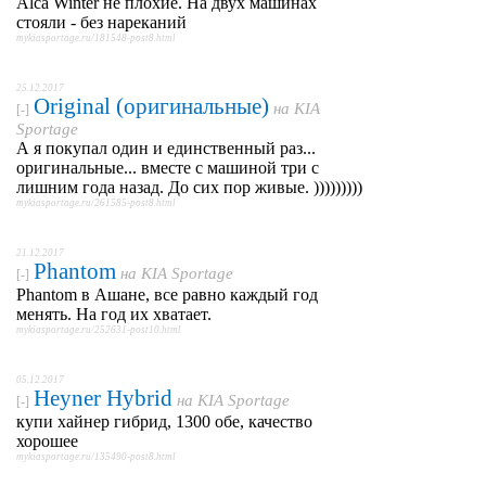
Alca Winter не плохие. На двух машинах
стояли - без нареканий
mykiasportage.ru/181548-post8.html
25.12.2017
Original (оригинальные)
на
KIA
[-]
Sportage
А я покупал один и единственный раз...
оригинальные... вместе с машиной три с
лишним года назад. До сих пор живые. )))))))))
mykiasportage.ru/261585-post8.html
21.12.2017
Phantom
на
KIA Sportage
[-]
Phantom в Ашане, все равно каждый год
менять. На год их хватает.
mykiasportage.ru/252631-post10.html
05.12.2017
Heyner Hybrid
на
KIA Sportage
[-]
купи хайнер гибрид, 1300 обе, качество
хорошее
mykiasportage.ru/135490-post8.html