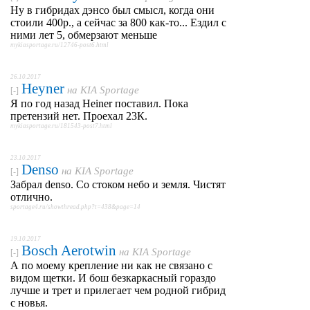
Ну в гибридах дэнсо был смысл, когда они
стоили 400р., а сейчас за 800 как-то... Ездил с
ними лет 5, обмерзают меньше
mykiasportage.ru/12746-post6.html
26.10.2017
Heyner
на
KIA Sportage
[-]
Я по год назад Heiner поставил. Пока
претензий нет. Проехал 23К.
mykiasportage.ru/181543-post7.html
23.10.2017
Denso
на
KIA Sportage
[-]
Забрал denso. Со стоком небо и земля. Чистят
отлично.
sportage4.ru/showthread.php?t=438&page=14
19.10.2017
Bosch Aerotwin
на
KIA Sportage
[-]
А по моему крепление ни как не связано с
видом щетки. И бош безкаркасный гораздо
лучше и трет и прилегает чем родной гибрид
с новья.