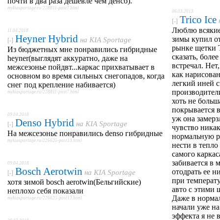
почти в два раза дешевле чем денсо).
mykiasportage.ru/228811-post7.html
06.03.2013
Trico Ice
[-]
Люблю всякие
11.04.2018
Heyner Hybrid
зимы купил о
на
KIA Sportage
[-]
рынке щетки T
Из бюджетных мне понравились гибридные
сказать, более
heyner(выглядят аккуратно, даже на
встречал. Нет
межсезонье пойдвт...каркас прихватывает в
как нарисован
основном во время сильных снегопадов, когда
легкий иней с
снег под крепление набивается)
производители
mykiasportage.ru/228811-post7.html
хоть не больш
покрывается в
09.04.2018
уж она замерз
Denso Hybrid
на
KIA Sportage
[-]
чувство никак
На межсезонье понравились denso гибридные
нормальную р
mykiasportage.ru/226625-post13.html
нести в тепло
самого каркаса
забивается в
09.04.2018
Bosch Aerotwin
отодрать ее н
на
KIA Sportage
[-]
при температу
хотя зимой bosch aerotwin(Бельгийские)
авто с этими 
неплохо себя показали
Даже в норма
mykiasportage.ru/226625-post13.html
начали уже н
эффекта я не 