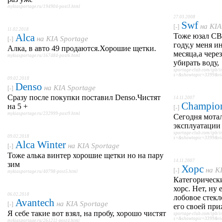
mykiasportage.ru/194904-post3.html
27.03.2008
Swf
на
KIA
[-]
11.02.2018
Alca
Тоже юзал СВ
на
KIA Sportage
[-]
году,у меня и
Алка, в авто 49 продаются.Хорошие щетки.
месяца,а чере
mykiasportage.ru/167484-post6.html
убирать воду,
sportage-club.com/ipb/i
s=&showtopic=3399&vi
09.02.2018
Denso
на
KIA Sportage
[-]
Сразу после покупки поставил Denso.Чистят
14.11.2007
Champio
на 5 +
[-]
mykiasportage.ru/232999-post9.html
Сегодня мотал
эксплуатации р
sportage-club.com/ipb/i
09.02.2018
s=&showtopic=3399&vi
Alca Winter
на
KIA Sportage
[-]
Тоже алька винтер хорошие щетки но на пару
14.11.2007
зим
Хорс
на
K
[-]
mykiasportage.ru/40798-post5.html
Категорическ
хорс. Нет, ну
06.02.2018
лобовое стекл
Avantech
на
KIA Sportage
[-]
его своей пр
Я себе такие вот взял, на пробу, хорошо чистят
sportage-club.com/ipb/i
s=&showtopic=3399&vi
mykiasportage.ru/261211-post4.html