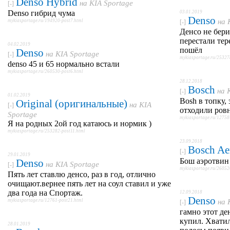
Denso Hybrid
на
KIA Sportage
[-]
Denso гибрид чума
03.01.2019
Denso
на
mykiasportage.ru/194920-post7.html
[-]
Денсо не бери
перестали тер
04.02.2019
пошёл
Denso
на
KIA Sportage
[-]
mykiasportage.ru/25327
denso 45 и 65 нормально встали
mykiasportage.ru/260530-post6.html
28.12.2018
Bosch
на
[-]
01.02.2019
Bosh в топку,
Original (оригинальные)
на
KIA
[-]
отходили ровн
Sportage
mykiasportage.ru/12758
Я на родных 2ой год катаюсь и нормик )
mykiasportage.ru/253282-post11.html
23.09.2018
Bosch Ae
[-]
29.01.2019
Бош аэротвин 
Denso
на
KIA Sportage
[-]
mykiasportage.ru/26052
Пять лет ставлю денсо, раз в год, отлично
очищают.вернее пять лет на соул ставил и уже
два года на Спортаж.
12.09.2018
Denso
mykiasportage.ru/12761-post21.html
на
[-]
гамно этот де
купил. Хватил
28.01.2019