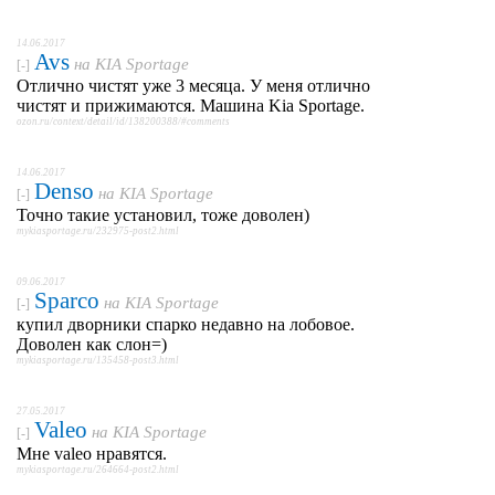
14.06.2017
Avs
на
KIA Sportage
[-]
Отлично чистят уже 3 месяца. У меня отлично
чистят и прижимаются. Машина Kia Sportage.
ozon.ru/context/detail/id/138200388/#comments
14.06.2017
Denso
на
KIA Sportage
[-]
Точно такие установил, тоже доволен)
mykiasportage.ru/232975-post2.html
09.06.2017
Sparco
на
KIA Sportage
[-]
купил дворники спарко недавно на лобовое.
Доволен как слон=)
mykiasportage.ru/135458-post3.html
27.05.2017
Valeo
на
KIA Sportage
[-]
Мне valeo нравятся.
mykiasportage.ru/264664-post2.html