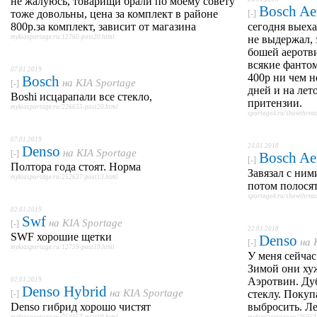
не жалуюсь, товарищи брали по моему совету
Bosch Ae
тоже довольны, цена за комплект в районе
[-]
800р.за комплект, зависит от магазина
сегодня выехал
mykiasportage.ru/12760-post20.html
не выдержал, 
бошей аеротви
всякие фантом
07.01.2019
400р ни чем н
Bosch
на
KIA Sportage
[-]
дней и на лето
Boshi исцарапали все стекло,
притензии.
mykiasportage.ru/226655-post20.html
sportage4.ru/showthre
07.01.2019
24.01.2018
Denso
на
KIA Sportage
[-]
Bosch Ae
[-]
Полтора года стоят. Норма
Завязал с ними
mykiasportage.ru/252637-post13.html
потом полося
sportage4.ru/showthre
02.01.2019
Swf
на
KIA Sportage
[-]
22.01.2018
SWF хорошие щетки
Denso
на
[-]
mykiasportage.ru/12759-post19.html
У меня сейчас
Зимой они ху
Аэротвин. Ду
02.01.2019
Denso Hybrid
на
KIA Sportage
стеклу. Покуп
[-]
Denso гибрид хорошо чистят
выбросить. Л