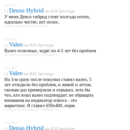
30.11.2017
Denso Hybrid
на
KIA Sportage
[-]
У меня Денсо гибрид стоят полгода почти,
идеально чистят, нет полос.
mykiasportage.ru/237899-post5.html
02.11.2017
Valeo
на
KIA Sportage
[-]
Валео отличные, ходят по 4-5 лет без проблем
sportage4.ru/showthread.php?t=438&page=15
02.11.2017
Valeo
на
KIA Sportage
[-]
На 3-м сразу после покупки ставил валео, 5
лет отходили без проблем, и зимой и летом,
сколько раз примерзали и отрывал, хоть бы
что, кто юзал валео подтвердит. не обращать
внимания на индикатор износа - это
маркетинг. Я ставил 650х400, норм.
sportage4.ru/showthread.php?t=438&page=15
26.10.2017
Denso Hybrid
на
KIA Sportage
[-]