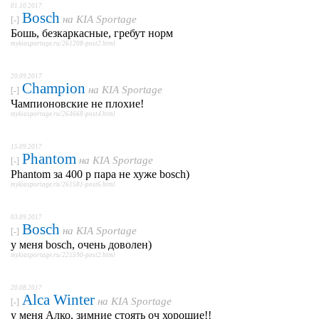
01.10.2017
Bosch
на
KIA Sportage
[-]
Бошь, безкаркасные, гребут норм
mykiasportage.ru/261208-post2.html
20.09.2017
Champion
на
KIA Sportage
[-]
Чампионовские не плохие!
mykiasportage.ru/264668-post4.html
15.09.2017
Phantom
на
KIA Sportage
[-]
Phantom за 400 р пара не хуже bosch)
mykiasportage.ru/261581-post6.html
03.09.2017
Bosch
на
KIA Sportage
[-]
у меня bosch, очень доволен)
mykiasportage.ru/221590-post2.html
20.08.2017
Alca Winter
на
KIA Sportage
[-]
у меня Алко, зимние стоять оч хорошие!!