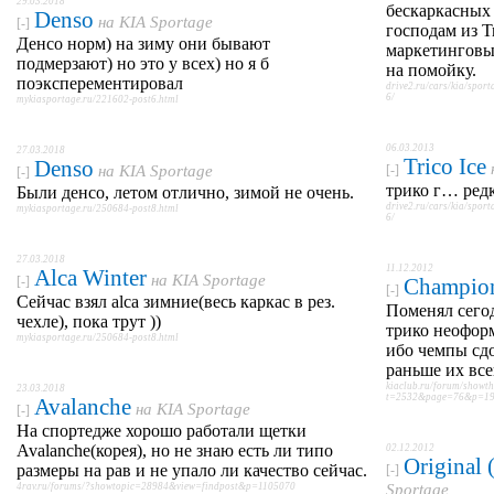
29.03.2018
бескаркасных
Denso
на
KIA Sportage
[-]
господам из T
Денсо норм) на зиму они бывают
маркетинговы
подмерзают) но это у всех) но я б
на помойку.
поэксперементировал
drive2.ru/cars/kia/spo
6/
mykiasportage.ru/221602-post6.html
06.03.2013
27.03.2018
Trico Ice
Denso
на
KIA Sportage
[-]
[-]
трико г… редк
Были денсо, летом отлично, зимой не очень.
drive2.ru/cars/kia/spo
mykiasportage.ru/250684-post8.html
6/
27.03.2018
11.12.2012
Alca Winter
на
KIA Sportage
[-]
Champio
[-]
Сейчас взял alca зимние(весь каркас в рез.
Поменял сего
чехле), пока трут ))
трико неоформ
mykiasportage.ru/250684-post8.html
ибо чемпы сд
раньше их все
kiaclub.ru/forum/showt
23.03.2018
t=2532&page=76&p=193
Avalanche
на
KIA Sportage
[-]
На спортедже хорошо работали щетки
Avalanche(корея), но не знаю есть ли типо
02.12.2012
Original
размеры на рав и не упало ли качество сейчас.
[-]
4rav.ru/forums/?showtopic=28984&view=findpost&p=1105070
Sportage