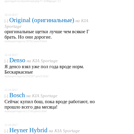
sportage4.ru/showthread.php?t=438&page=12
18.10.2017
Original (оригинальные)
на
KIA
[-]
Sportage
оригинальные щетки лучше чем всякое Г
брать. Но они дорогие.
mykiasportage.ru/20762-post9.html
16.10.2017
Denso
на
KIA Sportage
[-]
Я денсо взял уже пол года вроде норм.
Бескаркасные
mykiasportage.ru/253267-post2.html
15.10.2017
Bosch
на
KIA Sportage
[-]
Сейчас купил бош, пока вроде работают, но
прошло всего два месяца!
mykiasportage.ru/12745-post5.html
12.10.2017
Heyner Hybrid
на
KIA Sportage
[-]