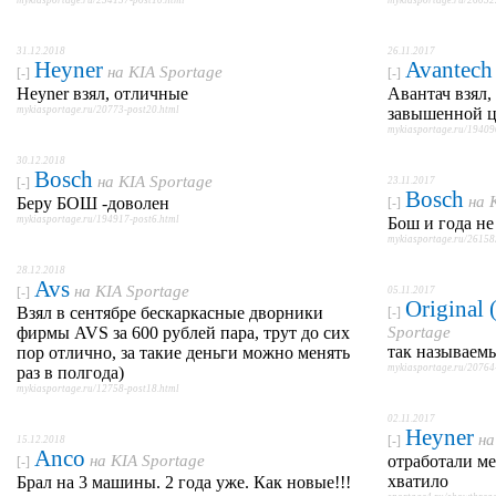
mykiasportage.ru/254157-post10.html
mykiasportage.ru/26052
31.12.2018
26.11.2017
Heyner
Avantech
на
KIA Sportage
[-]
[-]
Heyner взял, отличные
Авантач взял,
mykiasportage.ru/20773-post20.html
завышенной ц
mykiasportage.ru/19409
30.12.2018
Bosch
на
KIA Sportage
[-]
23.11.2017
Bosch
на
Беру БОШ -доволен
[-]
mykiasportage.ru/194917-post6.html
Бош и года н
mykiasportage.ru/26158
28.12.2018
Avs
на
KIA Sportage
[-]
05.11.2017
Original
Взял в сентябре бескаркасные дворники
[-]
фирмы AVS за 600 рублей пара, трут до сих
Sportage
так называемы
пор отлично, за такие деньги можно менять
mykiasportage.ru/20764
раз в полгода)
mykiasportage.ru/12758-post18.html
02.11.2017
Heyner
н
[-]
15.12.2018
Anco
на
KIA Sportage
отработали ме
[-]
хватило
Брал на 3 машины. 2 года уже. Как новые!!!