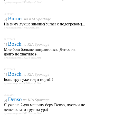
mykiasportage.ru/200165-post3.html
02.08.2017
Burner
на
KIA Sportage
[-]
На зиму лучше зимние(burner с подогревом)...
mykiasportage.ru/40792-post2.html
28.07.2017
Bosch
на
KIA Sportage
[-]
Мне бош больше понравились. Денсо на
долго не хватило ((
mykiasportage.ru/132354-post3.html
17.07.2017
Bosch
на
KIA Sportage
[-]
Бош, трут уже год и норм!!!
mykiasportage.ru/253849-post5.html
05.07.2017
Denso
на
KIA Sportage
[-]
Я уже на 2-ую машину беру Denso, пусть и не
дешево, зато трут на ура)
mykiasportage.ru/261577-post4.html