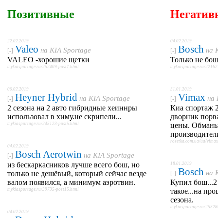
Позитивные
Негатив
22.02.2019
04.02.2019
Valeo
Bosch
на
KIA Sportage
на
[-]
[-]
VALEO -хорошие щетки
Только не бош
mykiasportage.ru/252409-post7.html
mykiasportage.ru/22162
06.02.2019
31.01.2019
Heyner Hybrid
Vimax
на
KIA Sportage
на
[-]
[-]
2 сезона на 2 авто гибридные хеиннры
Киа спортаж 
использовал в химу.не скрипели...
дворник порва
mykiasportage.ru/245123-post5.html
цены. Обманы
производител
rozetka.com.ua/ua/vim
04.02.2019
Bosch Aerotwin
на
KIA Sportage
[-]
из бескаркасников лучше всего бош, но
18.01.2019
Bosch
на
только не дешёвый, который сейчас везде
[-]
валом появился, а минимум аэротвин.
Купил бош...2 
mykiasportage.ru/39735-post15.html
такое...на пр
сезона.
mykiasportage.ru/25328
04.02.2019