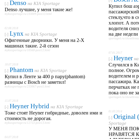
[-]
Denso
на
KIA Sportage
[-]
Купил бош аэр
Denso лучшие, у меня такие же!
пассажирский
mykiasportage.ru/233009-post13.html
стеклу,что в 
хлопот. А пот
водителя снизу
02.08.2018
Lynx
на две недели
на
KIA Sportage
[-]
sportage4.ru/showthre
Офигенные дворники. У меня на 2-Х
машинах такие. 2-й сезон
mykiasportage.ru/10568-post12.html
07.01.2017
Heyner
н
[-]
Случился в Ки
18.07.2018
Phantom
полное. Огром
на
KIA Sportage
[-]
водителем и 
Купил в Ленте за 400 р пару(phantom)
пассажира. Ка
разницы с Bosch не заметил!
перчатках не 
mykiasportage.ru/233067-post5.html
пока оно не за
sportage4.ru/showthre
15.07.2018
Heyner Hybrid
на
KIA Sportage
[-]
01.03.2014
Тоже стоят Heyner гибридные, доволен ими и
Original
[-]
стоимость не дорогая.
Sportage
mykiasportage.ru/12753-post13.html
У МЕНЯ ПО
НРАВЯТСЯ 
04.07.2018