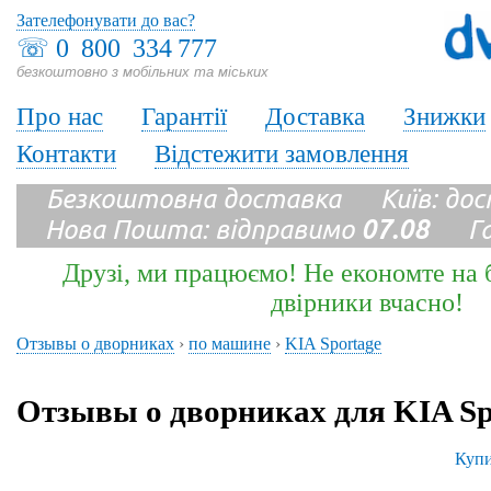
Зателефонувати до вас?
☏
0 800 334 777
безкоштовно з мобільних та міських
Про нас
Гарантії
Доставка
Знижки
Контакти
Відстежити замовлення
Безкоштовна доставка Київ: до
Нова Пошта: відправимо
07.08
Гара
Друзі, ми працюємо! Не економте на б
двірники вчасно!
Отзывы о дворниках
›
по машине
›
KIA Sportage
Отзывы о дворниках для KIA Sp
Купи