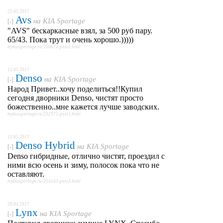
23.05.2017
Avs
на
KIA Sportage
[-]
"AVS" бескаркасные взял, за 500 руб пару.
65/43. Пока трут и очень хорошо.)))))
mykiasportage.ru/250674-post2.html
13.05.2017
Denso
на
KIA Sportage
[-]
Народ Привет..хочу поделиться!!Купил
сегодня дворники Denso, чистят просто
божественно..мне кажется лучше заводских.
mykiasportage.ru/232972-post1.html
13.05.2017
Denso Hybrid
на
KIA Sportage
[-]
Denso гибридные, отлично чистят, проездил с
ними всю осень и зиму, полосок пока что не
оставляют.
mykiasportage.ru/254143-post3.html
20.04.2017
Lynx
на
KIA Sportage
[-]