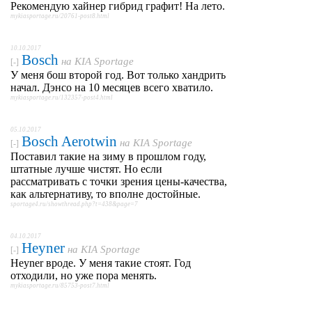
Рекомендую хайнер гибрид графит! На лето.
mykiasportage.ru/20761-post8.html
10.10.2017
Bosch
на
KIA Sportage
[-]
У меня бош второй год. Вот только хандрить
начал. Дэнсо на 10 месяцев всего хватило.
mykiasportage.ru/132357-post4.html
05.10.2017
Bosch Aerotwin
на
KIA Sportage
[-]
Поставил такие на зиму в прошлом году,
штатные лучше чистят. Но если
рассматривать с точки зрения цены-качества,
как альтернативу, то вполне достойные.
sportage4.ru/showthread.php?t=438&page=7
04.10.2017
Heyner
на
KIA Sportage
[-]
Heyner вроде. У меня такие стоят. Год
отходили, но уже пора менять.
mykiasportage.ru/85753-post7.html