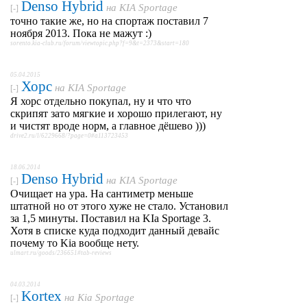
Denso Hybrid
на
KIA Sportage
[-]
точно такие же, но на спортаж поставил 7
ноября 2013. Пока не мажут :)
sorento.kia-club.ru/forum/viewtopic.php?f=9&t=2373&start=180
05.04.2015
Хорс
на
KIA Sportage
[-]
Я хорс отдельно покупал, ну и что что
скрипят зато мягкие и хорошо прилегают, ну
и чистят вроде норм, а главное дёшево )))
drive2.ru/l/6229668/?page=0#a113723453
18.06.2014
Denso Hybrid
на
KIA Sportage
[-]
Очищает на ура. На сантиметр меньше
штатной но от этого хуже не стало. Установил
за 1,5 минуты. Поставил на KIa Sportage 3.
Хотя в списке куда подходит данный девайс
почему то Kia вообще нету.
ulmart.ru/goods/236651#tab-reviews
04.03.2014
Kortex
на
Kia Sportage
[-]