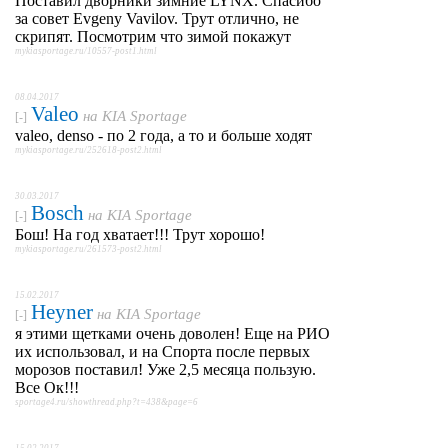
Поставил дворники зимние LYNX. Спасибо
за совет Evgeny Vavilov. Трут отлично, не
скрипят. Посмотрим что зимой покажут
mykiasportage.ru/10557-post1.html
08.04.2017
Valeo
на
KIA Sportage
[-]
valeo, denso - по 2 года, а то и больше ходят
mykiasportage.ru/252618-post2.html
30.03.2017
Bosch
на
KIA Sportage
[-]
Бош! На год хватает!!! Трут хорошо!
mykiasportage.ru/261573-post2.html
15.02.2017
Heyner
на
KIA Sportage
[-]
я этими щетками очень доволен! Еще на РИО
их использовал, и на Спорта после первых
морозов поставил! Уже 2,5 месяца пользую.
Все Ок!!!
sportage4.ru/showthread.php?t=438&page=6