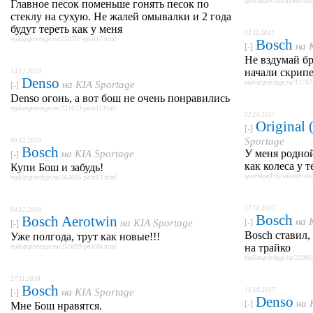
sportage4.ru/showthre
Главное песок поменьше гонять песок по
стеклу на сухую. Не жалей омывалки и 2 года
будут тереть как у меня
02.11.2017
mykiasportage.ru/250701-post17.html
Bosch
на
[-]
Не вздумай бр
начали скрипе
13.12.2018
Denso
на
KIA Sportage
mykiasportage.ru/12747
[-]
Denso огонь, а вот бош не очень понравились
mykiasportage.ru/221623-post11.html
22.10.2017
Original
[-]
Sportage
09.12.2018
Bosch
У меня родно
на
KIA Sportage
[-]
как колеса у т
Купи Бош и забудь!
sportage4.ru/showthre
mykiasportage.ru/264685-post13.html
17.10.2017
04.12.2018
Bosch
Bosch Aerotwin
на
на
KIA Sportage
[-]
[-]
Bosch ставил,
Уже полгода, трут как новые!!!
на трайко
mykiasportage.ru/250699-post16.html
mykiasportage.ru/23305
27.11.2018
Bosch
на
KIA Sportage
15.10.2017
[-]
Denso
на
[-]
Мне Бош нравятся.