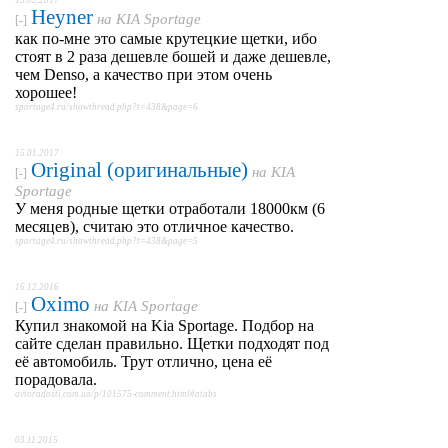
15.02.2017
Heyner
на
KIA Sportage
[-]
как по-мне это самые крутецкие щетки, ибо
стоят в 2 раза дешевле бошей и даже дешевле,
чем Denso, а качество при этом очень
хорошее!
sportage4.ru/showthread.php?t=438&page=6
15.01.2017
Original (оригинальные)
на
KIA
[-]
Sportage
У меня родные щетки отработали 18000км (6
месяцев), считаю это отличное качество.
sportage4.ru/showthread.php?t=438&page=5
16.12.2016
Oximo
на
KIA Sportage
[-]
Купил знакомой на Kia Sportage. Подбор на
сайте сделан правильно. Щетки подходят под
её автомобиль. Трут отлично, цена её
порадовала.
avtoradosti.com.ua/p/101575-comment.html#atabs
03.11.2015