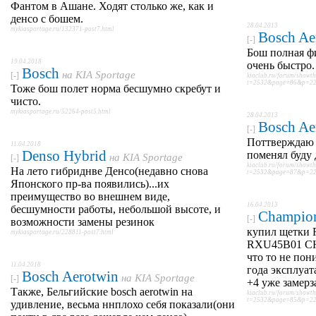
Фантом в Ашане. Ходят столько же, как и
денсо с бошем.
28.04.2013
mykiasportage.ru/132371-post7.html
Bosch Ae
[-]
Бош полная ф
19.04.2018
очень быстро.
Bosch
на
KIA Sportage
[-]
kiaclub.ru/forum/showt
t=2532&page=86&p=226
Тоже бош полет норма бесшумно скребут и
чисто.
mykiasportage.ru/52264-post5.html
28.04.2013
Bosch Ae
[-]
Поттверждаю п
11.04.2018
Denso Hybrid
поменял буду 
на
KIA Sportage
[-]
kiaclub.ru/forum/showt
На лето гибриднве Денсо(недавно снова
t=2532&page=87&p=226
Японского пр-ва появились)...их
преимущество во внешнем виде,
16.04.2013
бесшумности работы, небольшой высоте, и
Champio
[-]
возможности замены резинок
купил щетки
mykiasportage.ru/228811-post7.html
RXU45B01 CH
что то не пон
11.04.2018
года эксплуат
Bosch Aerotwin
на
KIA Sportage
[-]
+4 уже замерз
Также, Бельгийские bosch aerotwin на
kiaclub.ru/forum/showt
t=2532&page=85&p=223
удивление, весьма ннплохо себя показали(они