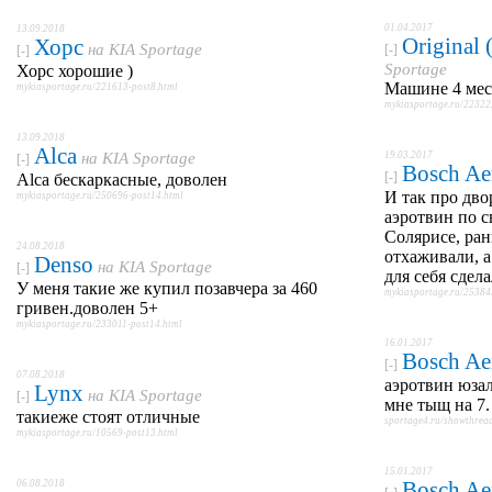
01.04.2017
13.09.2018
Original
Хорс
на
KIA Sportage
[-]
[-]
Sportage
Хорс хорошие )
Машине 4 меся
mykiasportage.ru/221613-post8.html
mykiasportage.ru/22322
13.09.2018
Alca
на
KIA Sportage
19.03.2017
[-]
Bosch Ae
[-]
Alca бескаркасные, доволен
И так про дв
mykiasportage.ru/250696-post14.html
аэротвин по 
Солярисе, ра
24.08.2018
отхаживали, а
Denso
на
KIA Sportage
[-]
для себя сдел
У меня такие же купил позавчера за 460
mykiasportage.ru/25384
гривен.доволен 5+
mykiasportage.ru/233011-post14.html
16.01.2017
Bosch Ae
[-]
07.08.2018
аэротвин юзал
Lynx
на
KIA Sportage
[-]
мне тыщ на 7.
такиеже стоят отличные
sportage4.ru/showthre
mykiasportage.ru/10569-post13.html
15.01.2017
Bosch Ae
06.08.2018