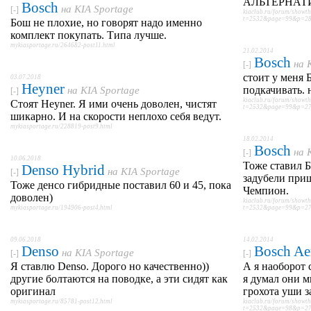
АЛЬТЕРНАТ
Bosch
на
KIA Sportage
[-]
kiaclub.ru/forum/showt
t=2532&page=99&p=280
Бош не плохие, но говорят надо именно
комплект покупать. Типа лучше.
mykiasportage.ru/264682-post11.html
21.02.2014
Bosch
на
[-]
стоит у меня 
03.07.2018
Heyner
подкачивать. 
на
KIA Sportage
[-]
kiaclub.ru/forum/showt
Стоят Heyner. Я ими очень доволен, чистят
t=2532&page=99&p=278
шикарно. И на скорости неплохо себя ведут.
mykiasportage.ru/228819-post9.html
18.02.2014
Bosch
на
[-]
10.06.2018
Тоже ставил Б
Denso Hybrid
на
KIA Sportage
[-]
задубели приш
Тоже денсо гибридные поставил 60 и 45, пока
Чемпион.
доволен)
kiaclub.ru/forum/showt
mykiasportage.ru/194906-post4.html
t=2532&page=99&p=278
09.06.2018
14.02.2014
Denso
Bosch Ae
на
KIA Sportage
[-]
[-]
Я ставлю Denso. Дорого но качественно))
А я наоборот 
другие болтаются на поводке, а эти сидят как
я думал они м
оригинал
грохота уши 
mykiasportage.ru/85781-post12.html
kiaclub.ru/forum/showt
t=2532&page=98&p=277