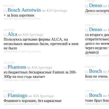
31.07.2017
Denso
на
[-]
09.11.2018
Bosch Aerotwin
на
KIA Sportage
Денсо испорти
[-]
mykiasportage.ru/20060
+ за Бош аэротвин
mykiasportage.ru/228826-post10.html
04.06.2017
Denso
на
[-]
30.10.2018
Alca
на
KIA Sportage
со второго дн
[-]
отвратительно
Пользуюсь щетками фирмы ALCA, на
денсо по моем
нескольких машинах были, претензий к ним
через неделю 
не было
думаю))
mykiasportage.ru/200670-post19.html
mykiasportage.ru/25067
12.10.2018
Phantom
на
KIA Sportage
31.05.2017
[-]
Bosch
на
из бюджетных бескаркасные Fantom за 200-
[-]
Бош не очень 
300р на пол года хватает
mykiasportage.ru/20058
mykiasportage.ru/260529-post5.html
11.05.2017
01.10.2018
Bosch
Flamingo
на
на
KIA Sportage
[-]
[-]
тоже брал бош
Фламинго хорошие, без каркасные
mykiasportage.ru/25384
mykiasportage.ru/261217-post7.html