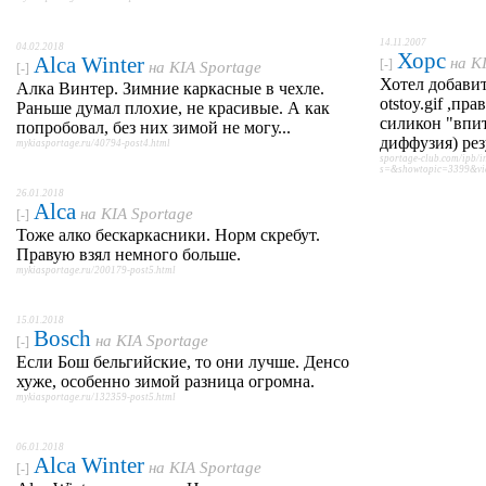
14.11.2007
04.02.2018
Хорс
Alca Winter
на
K
[-]
на
KIA Sportage
[-]
Хотел добави
Алка Винтер. Зимние каркасные в чехле.
otstoy.gif ,пр
Раньше думал плохие, не красивые. А как
силикон "впи
попробовал, без них зимой не могу...
диффузия) р
mykiasportage.ru/40794-post4.html
sportage-club.com/ipb/i
s=&showtopic=3399&vi
26.01.2018
Alca
на
KIA Sportage
[-]
Тоже алко бескаркасники. Норм скребут.
Правую взял немного больше.
mykiasportage.ru/200179-post5.html
15.01.2018
Bosch
на
KIA Sportage
[-]
Если Бош бельгийские, то они лучше. Денсо
хуже, особенно зимой разница огромна.
mykiasportage.ru/132359-post5.html
06.01.2018
Alca Winter
на
KIA Sportage
[-]