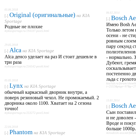
05.06.2018
Original (оригинальные)
06.02.2014
на
KIA
[-]
Bosch Ae
[-]
Sportage
Имею Bosh Aer
Родные не плохие
Только летом 
mykiasportage.ru/194107-post5.html
осени - не ст
ровным слоем 
29.05.2018
пару секунд с
Alca
на
KIA Sportage
[-]
полиэтиленовы
Alca денсо уделает на раз И стоит дешевле в
- нормально. 
три раза
Дубеют, гремя
mykiasportage.ru/216542-post6.html
соскальзывает
постепенно д
льда с грохот
05.05.2018
Lynx
kiaclub.ru/forum/showt
на
KIA Sportage
[-]
t=2532&page=97&p=276
обычный каркасный дворник внутри, а
поверх резиновый чехол. Не промокаемый. 2
15.01.2014
дворника около 1100. Хватает на 2 сезона
Bosch Ae
[-]
точно!
Сын поставил
mykiasportage.ru/253272-post5.html
и не доволен 
Вроде и покуп
22.04.2018
больше 1000р.
Phantom
на
KIA Sportage
[-]
mitsubishi-asx.net/for