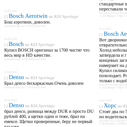
стандартные 
переставали ч
21.03.2018
kiaclub.ru/forum/showt
Bosch Aerotwin
на
KIA Sportage
t=2532&page=74&p=190
[-]
Бош аэротвин, доволен.
mykiasportage.ru/177419-post6.html
01.12.2012
Bosch Ae
[-]
Вот дворники
18.03.2018
Bosch
на
KIA Sportage
отвратительно
[-]
Купил BOSCH оригинал за 1700 чистят что
Холод неболь
весь мир в HD качестве.
затвердела и 
mykiasportage.ru/167488-post7.html
концевых загл
намерзает на д
Купил силико
23.02.2018
похолодает. Р
Denso
на
KIA Sportage
[-]
только с водо
Брал денсо бескаркасные.Очень доволен
kiaclub.ru/forum/showt
mykiasportage.ru/177416-post5.html
t=2532&page=74&p=190
20.02.2018
24.01.2010
Denso
Хорс
на
KIA Sportage
на
K
[-]
[-]
брал денсо, разница между DUR и просто DU
Стоят два по 
рублей 400, а щетки одни и теже, брал на
но водительск
емексе. Щетки проверенные, беру не первый
sportage-club.com/ipb/i
s=&showtopic=3399&vi
раз уже