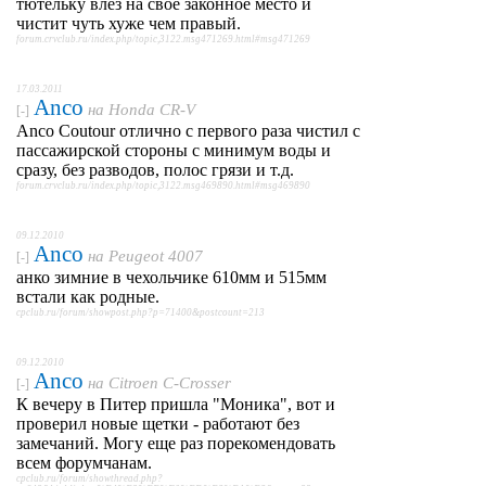
тютельку влез на свое законное место и
чистит чуть хуже чем правый.
forum.crvclub.ru/index.php/topic,3122.msg471269.html#msg471269
17.03.2011
Anco
на
Honda CR-V
[-]
Anco Coutour отлично с первого раза чистил с
пассажирской стороны с минимум воды и
сразу, без разводов, полос грязи и т.д.
forum.crvclub.ru/index.php/topic,3122.msg469890.html#msg469890
09.12.2010
Anco
на
Peugeot 4007
[-]
анко зимние в чехольчике 610мм и 515мм
встали как родные.
cpclub.ru/forum/showpost.php?p=71400&postcount=213
09.12.2010
Anco
на
Citroen C-Crosser
[-]
К вечеру в Питер пришла "Моника", вот и
проверил новые щетки - работают без
замечаний. Могу еще раз порекомендовать
всем форумчанам.
cpclub.ru/forum/showthread.php?