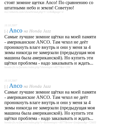
стоят зимние щетки Anco! По сравнению со
штатными небо и земля! Советую!
ns2.remavto.com/showthread.php?t=1184&page=4
10.10.2007
Anco
на
Honda Jazz
[-]
Самые лучшие зимние щётки на моей памяти
- американские ANCO. Там чехол не деёт
проникнуть влаге внутрь и они у меня за 4
зимы никогда не замерзали (предыдущая моя
машина была американской). Но купить эти
щётки проблема - надо заказывать и ждать...
honda-fit.ru/forums/index.php?showtopic=4077&st=20#
10.10.2007
Anco
на
Honda Jazz
[-]
Самые лучшие зимние щётки на моей памяти
- американские ANCO. Там чехол не деёт
проникнуть влаге внутрь и они у меня за 4
зимы никогда не замерзали (предыдущая моя
машина была американской). Но купить эти
щётки проблема - надо заказывать и ждать...
honda-fit.ru/forums/index.php?s=&showtopic=4077&view=findpost&p=72603