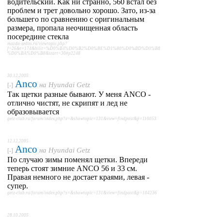
водительский. Как ни странно, 560 встал без
проблем и трет довольно хорошо. Зато, из-за
большего по сравнению с оригинальным
размера, пропала неочищенная область
посередине стекла
mazda-xedos.ru/viewtopic.php?
f=26&t=174&hilit=%D0%B4%D0%B2%D0%BE%D1%80%D0%BD%D0%B8
%D0%BA%D0%B8&start=30#p2248
30.12.2005
Anco
на
Hyundai Getz
[-]
Так щетки разные бывают. У меня ANCO -
отлично чистят, не скрипят и лед не
образовывается
getz-club.ru/forum/index.php?s=&showtopic=131&view=findpost&p=110053
12.12.2005
Anco
на
Hyundai Getz
[-]
По случаю зимы поменял щетки. Впереди
теперь стоят зимние ANCO 56 и 33 см.
Правая немного не достает краями, левая -
супер.
getz-club.ru/forum/index.php?s=&showtopic=131&view=findpost&p=104236
28.10.2005