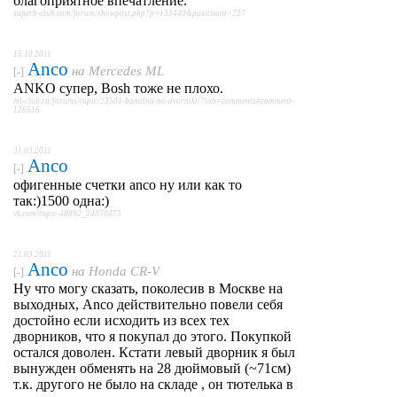
благоприятное впечатление.
superb-club.com/forum/showpost.php?p=133440&postcount=227
15.10.2011
Anco
на
Mercedes ML
[-]
ANKO супер, Bosh тоже не плохо.
ml-club.ru/forums/topic/23501-banalno-no-dvorniki/?tab=comments#comment-
126516
31.03.2011
Anco
[-]
офигенные счетки anco ну или как то
так:)1500 одна:)
vk.com/topic-48892_24870473
21.03.2011
Anco
на
Honda CR-V
[-]
Ну что могу сказать, поколесив в Москве на
выходных, Anco действительно повели себя
достойно если исходить из всех тех
дворников, что я покупал до этого. Покупкой
остался доволен. Кстати левый дворник я был
вынужден обменять на 28 дюймовый (~71см)
т.к. другого не было на складе , он тютелька в