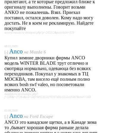
прилегают, а те которые предложил ближе к
оригиналу выполнены. Говорит возьми
ANKO не пожалеешь. Взял. Приехал
поставил, остался доволен. Кому надо могу
достать. Не в коем не рекламирую. Найдете
покупайте
accord-russia.ru/showpost.php?p=242112&postcount=329
08.01.2009
Anco
на
Mazda 6
[-]
Купил зимние дворники фирмы ANCO
модель WINTER BLADE трут отлично и
смотряца нормально, одеваюца без всяких
переходников. Покупал у знакомых в ТЦ
МОСКВА, там висело ещё полным полно
всяких bosh swf valeo, но посоветовали
именно ANCO.
mazda6.ru/m/viewtopic.php?
f=108&t=27284&sid=3df19d913151f70207d01c51a5c59487&start=160
05.08.2008
Anco
на
Ford Escape
[-]
ANCO это канадские щетки, а в Канаде зима
то ,бывает хорошая фирма раньше делала
обычные зимние щетки я с ними уже лет пять