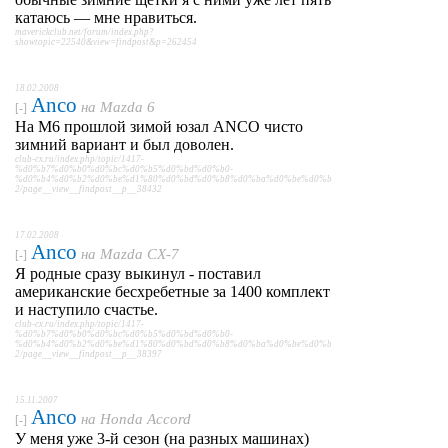
катаюсь — мне нравиться.
maverickclub.net/forum/index.php?
showtopic=22540&view=findpost&p=262454
18.02.2008
Anco
на
Mazda 6
[-]
На М6 прошлой зимой юзал ANCO чисто
зимний вариант и был доволен.
club-cx.ru/index.php/topic/1417-
%d0%b7%d0%b0%d0%bc%d0%b5%d0%bd%d0%b0-
%d0%b4%d0%b2%d0%be%d1%80%d0%bd%d0%b8%d0%ba%d0%be%d0%b
2/page__view__findpost__p__38432
17.02.2008
Anco
на
Mazda CX-7
[-]
Я родные сразу выкинул - поставил
американские бесхребетные за 1400 комплект
и наступило счастье.
club-cx.ru/index.php/topic/1417-
%d0%b7%d0%b0%d0%bc%d0%b5%d0%bd%d0%b0-
%d0%b4%d0%b2%d0%be%d1%80%d0%bd%d0%b8%d0%ba%d0%be%d0%b
2/page__view__findpost__p__38397
15.11.2007
Anco
на
Honda Accord
[-]
У меня уже 3-й сезон (на разных машинах)