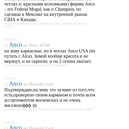
чехлах (с красными колпачками) фирмы Anco
- это Federal Mogul, как и Champion, но
сделаны в Мексике на внутренний рынок
США и Канады.
mondeoclub.ru/forum/topic/115896/?page=7&tab=comments#comment-
2403317
20.09.2013
Anco
на
Volvo XC60
[-]
на зиму каркасные, но в чехлах Anco USA (не
путать с Alca). Зимой вообще красота и не
мерзнут, и не скрипят, и на 2 сезона хватает.
xc60-club.ru/xcforum/showthread.php?t=1371&page=52
07.11.2012
Anco
на
Hyundai Getz
[-]
Подтверждаю,на зиму это лучшее из того,что
есть,проверено своим карманом и почти всем
ассортиментом московских и не очень
магазиноффф )))
getz-club.ru/forum/index.php?s=&showtopic=121&view=findpost&p=1486797
16.10.2012
Anco
на
Hyundai Getz
[-]