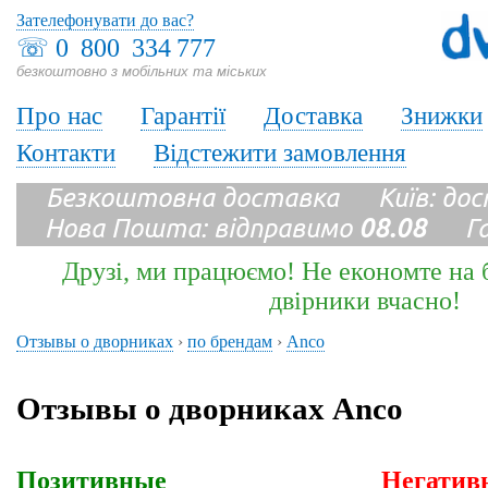
Зателефонувати до вас?
☏
0 800 334 777
безкоштовно з мобільних та міських
Про нас
Гарантії
Доставка
Знижки
Контакти
Відстежити замовлення
Безкоштовна доставка Київ: до
Нова Пошта: відправимо
08.08
Гара
Друзі, ми працюємо! Не економте на б
двірники вчасно!
Отзывы о дворниках
›
по брендам
›
Anco
Отзывы о дворниках Anco
Позитивные
Негатив