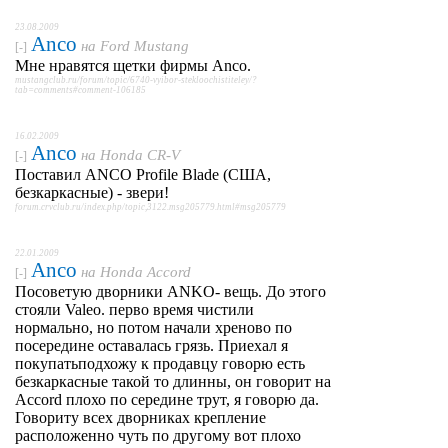
23.08.2009
Anco
на
Ford Mustang
[-]
Мне нравятся щетки фирмы Anco.
mustangclub.ru/forum/topic/6740-vyibor-stekloochistiteley/?
tab=comments#comment-106185
16.02.2009
Anco
на
Honda CR-V
[-]
Поставил ANCO Profile Blade (США,
безкаркасные) - звери!
forum.crvclub.ru/index.php/topic,3122.msg205779.html#msg205779
22.01.2009
Anco
на
Honda Accord
[-]
Посоветую дворники АNKO- вещь. До этого
стояли Valeo. перво время чистили
нормально, но потом начали хреново по
посередине оставалась грязь. Приехал я
покупатьподхожу к продавцу говорю есть
безкаркасные такой то длинны, он говорит на
Accord плохо по середине трут, я говорю да.
Говориту всех дворниках крепление
расположенно чуть по другому вот плохо