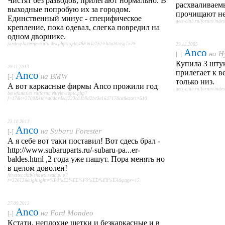
Чистят без разводов, прилегают нормально. В
расхваливаем
выходные попробую их за городом.
прочищают не 
Единственный минус - специфическое
getz-club.ru/forum/in
крепление, пока одевал, слегка повредил на
одном дворнике.
fordexplorernew.ru/index.php/topic,488.msg7529.html#msg7529
29.12.2005
Anco
на
H
[-]
Купила 3 шту
29.11.2013
прилегает к ве
Anco
на
BMW
[-]
только низ.
А вот каркасные фирмы Anco прожили год
getz-club.ru/forum/in
bmwfanatics.ru/forumvb/viewtopic.php?
f=17&t=3700&sid=a0dae4ecf223c84b9d2bc3e1647178ca&start=510
23.10.2013
Anco
на
Subaru Forester
[-]
А я себе вот таки поставил! Вот сдесь брал -
http://www.subaruparts.ru/-subaru-pa...er-
baldes.html ,2 года уже пашут. Пора менять но
в целом доволен!
forester.club/showthread.php?
t=32613&highlight=%E4%E2%EE%F0%ED%E8%EA&page=15
27.09.2013
Anco
на
Ford Mondeo
[-]
Кстати, неплохие щетки и безкаркасные и в