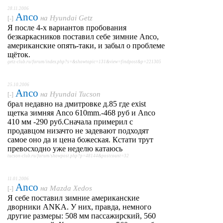
28.11.2006
Anco
на
Hyundai Getz
[-]
Я после 4-х вариантов пробования
безкаркасников поставил себе зимние Anco,
американские опять-таки, и забыл о проблеме
щёток.
getz-club.ru/forum/index.php?s=&showtopic=131&view=findpost&p=221305
25.10.2006
Anco
на
Hyundai Tucson
[-]
брал недавно на дмитровке д.85 где exist
щетка зимняя Anco 610mm.-468 руб и Anco
410 мм -290 руб.Сначала примерил с
продавцом низачто не задевают подходят
самое оно да и цена божеская. Кстати трут
превосходно уже неделю катаюсь
tucson-club.ru/forum/showpost.php?p=48144&postcount=32
11.01.2006
Anco
на
Mazda Xedos
[-]
Я себе поставил зимние американские
дворники ANKA. У них, правда, немного
другие размеры: 508 мм пассажирский, 560