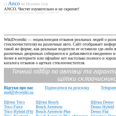
Anco
на
Hyundai Getz
[-]
ANCO. Чистят изумительно и не скрипят!
getz-club.ru/forum/index.php?showtopic=131&st=50
WikiDvorniki — энциклопедия отзывов реальных людей о раз
стеклоочистителя) на различные авто. Сайт отображает инфор
такой же форме, как реальные водители ее оставили где-либо 
различных дворниках собираются и добавляются ежедневно из
более в интернете или офлайне нет настолько полного и хор
каталога отзывов о щетках стеклоочистителя.
Точний підбір по автівці та гарантія
щітки склоочисник
Відгуки про нас
Підписатися на розсилку
Telegram
mail@dvorniki.ua
Щітки Trico
Щітки Bosch
Щітки Denso
Trico Force
Bosch Aerotwin
Denso Hybrid
Trico Hybrid (Fit)
Bosch Aerotwin Plus
Denso Flat