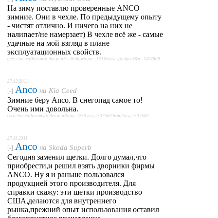
На зиму поставлю проверенные ANСO
зимние. Они в чехле. По предыдущему опыту
- чистят отлично. И ничего на них не
налипает/не намерзает) В чехле всё же - самые
удачные на мой взгляд в плане
эксплуатационных свойств.
getz-club.ru/forum/index.php?s=&showtopic=121&view=findpost&p=1478889
27.12.2011
Anco
на
Kia Ceed
[-]
Зимние беру Anco. В снегопад самое то!
Очень ими довольна.
ceedclub.ru/forums/index.php/topic,2230.msg1537500.html#msg1537500
27.11.2011
Anco
на
Skoda Superb
[-]
Сегодня заменил щетки. Долго думал,что
приобрести,и решил взять дворники фирмы
ANCO. Ну я и раньше пользовался
продукцией этого производителя. Для
справки скажу: эти щетки производство
США,делаются для внутреннего
рынка,прежний опыт использования оставил