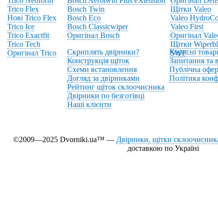
Trico Neoform
Bosch Aerotwin Plus eXtension
Оригінал Den
Trico Flex
Bosch Twin
Щітки Valeo
Нові Trico Flex
Bosch Eco
Valeo HydroCo
Trico Ice
Bosch Classicwiper
Valeo First
Trico Exactfit
Оригінал Bosch
Оригінал Vale
Trico Tech
Щітки Wiperbl
Скриплять двірники?
Корисні товар
Оригінал Trico
SWF
Конструкція щіток
Запитання та в
Схеми встановлення
Публічна офер
Догляд за двірниками
Політика конф
Рейтинг щіток склоочисника
Двірники по безготівці
Наші клієнти
©2009—2025 Dvorniki.ua™ —
Двірники, щітки склоочисника
доставкою по Україні