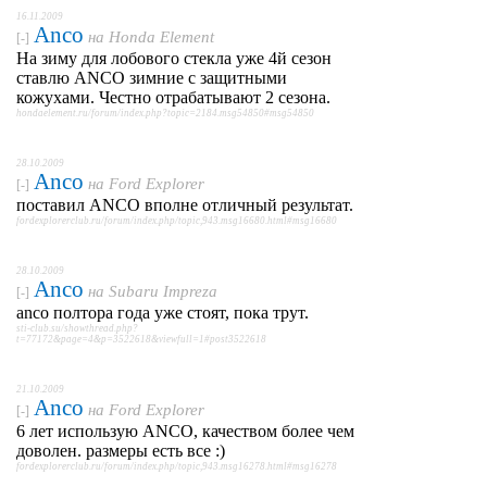
16.11.2009
Anco
на
Honda Element
[-]
На зиму для лобового стекла уже 4й сезон
ставлю ANCO зимние с защитными
кожухами. Честно отрабатывают 2 сезона.
hondaelement.ru/forum/index.php?topic=2184.msg54850#msg54850
28.10.2009
Anco
на
Ford Explorer
[-]
поставил ANCO вполне отличный результат.
fordexplorerclub.ru/forum/index.php/topic,943.msg16680.html#msg16680
28.10.2009
Anco
на
Subaru Impreza
[-]
anco полтора года уже стоят, пока трут.
sti-club.su/showthread.php?
t=77172&page=4&p=3522618&viewfull=1#post3522618
21.10.2009
Anco
на
Ford Explorer
[-]
6 лет использую ANCO, качеством более чем
доволен. размеры есть все :)
fordexplorerclub.ru/forum/index.php/topic,943.msg16278.html#msg16278