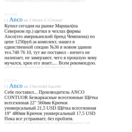
t=642&highlight=%E4%E2%EE%F0%ED%E8%EA%E8&page=23
04.12.2010
Anco
на
Citroen C-Crosser
[-]
Купил сегодня на рынке Маршал(на
Северном пр.) щетки в чехлах фирмы
Anco(это американский бренд Чемпиона) по
цене 1250руб.за комплект, нашел в
единственной секции №36 в новом здании
тел.740 76 10, тут же поставил - ничего не
налипает, не замерзают, чего я прошлую зиму
мучался, хрен его знает..... Всем рекомендую.
cpclub.ru/forum/showpost.php?p=70027&postcount=194
27.11.2009
Anco
на
Chevrolet Lacetti
[-]
Себе поставил... Производитель ANCO
CONTUOR Безкаркасные всесезонные Щётка
всесезонная 22" 560мм Крючок
универсальный 21,5 USD Щётка всесезонная
19" 480мм Крючок универсальный 17,5 USD
Пока все устраивает, без проблем.
lacetti-club.ru/vb_forum/showpost.php?p=1052321985&postcount=1204