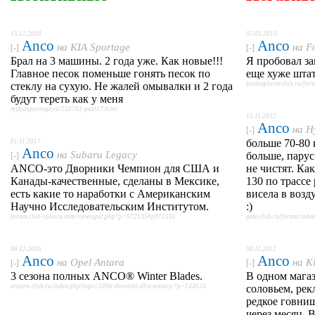
15.12.2018
05.03.2013
Anco
Anco
на
KIA Sportage
на
F
[-]
[-]
Брал на 3 машины. 2 года уже. Как новые!!!
Я пробовал за
Главное песок поменьше гонять песок по
еще хуже штат
стеклу на сухую. Не жалей омывалки и 2 года
fordexplorerclub.ru/fo
будут тереть как у меня
mykiasportage.ru/250701-post17.html
15.11.2012
Anco
на
H
[-]
больше 70-80 
01.11.2017
Anco
на
Subaru Legacy
больше, парус
[-]
ANCO-это Дворники Чемпион для США и
не чистят. Ка
Канады-качественные, сделаны в Мексике,
130 по трассе
есть какие то наработки с Американским
висела в возд
Научно Исследовательским Институтом.
:)
forum.club-subaru.com/viewtopic.php?p=972135#p972135
getz-club.ru/forum/in
08.12.2016
08.11.2012
Anco
Anco
на
Opel Antara
на
K
[-]
[-]
3 сезона полных ANCO® Winter Blades.
В одном мага
antara-club.ru/index.php/topic/1096-dvorniki-dlia-antary/?p=244624
соловьем, рек
редкое говнищ
через месяц. 