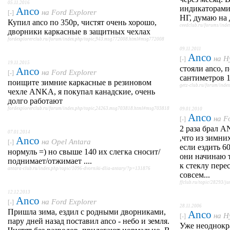
05.11.2016
индикаторами
Anco
на
Ford Explorer
[-]
НГ, думаю на 
Купил anco по 350р, чистят очень хорошо,
ceedclub.ru/forums/ind
дворники каркасные в защитных чехлах
fordexplorerclub.ru/forum/index.php/topic,943.msg772008.html#msg772008
09.11.2011
Anco
на
H
[-]
19.11.2015
стояли anco, 
Anco
на
Ford Explorer
[-]
сантиметров 1
поищите зимние каркасные в резиновом
getz-club.ru/forum/in
чехле ANKA, я покупал канадские, очень
долго работают
fordexplorerclub.ru/forum/index.php/topic,24263.msg703818.html#msg703818
09.01.2010
Anco
на
F
[-]
2 раза брал 
07.01.2014
,что из зимни
Anco
на
Opel Antara
[-]
если ездить 60
нормуль =) но свыше 140 их слегка сносит/
они начинаю т
поднимает/отжимает ....
к стеклу пере
antara-club.ru/index.php/topic/1096-dvorniki-dlia-antary/?p=131876
совсем...
ffclub.ru/topic/28293/j
12.12.2013
Anco
на
Ford Explorer
[-]
28.11.2006
Пришла зима, ездил с родными дворниками,
Anco
на
H
[-]
пару дней назад поставил anco - небо и земля.
Уже неоднокр