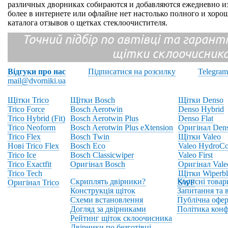
различных дворниках собираются и добавляются ежедневно из
более в интернете или офлайне нет настолько полного и хор
каталога отзывов о щетках стеклоочистителя.
Точний підбір по автівці та гарантія
щітки склоочисник
Відгуки про нас
Підписатися на розсилку
Telegram
mail@dvorniki.ua
Щітки Trico
Щітки Bosch
Щітки Denso
Trico Force
Bosch Aerotwin
Denso Hybrid
Trico Hybrid (Fit)
Bosch Aerotwin Plus
Denso Flat
Trico Neoform
Bosch Aerotwin Plus eXtension
Оригінал Den
Trico Flex
Bosch Twin
Щітки Valeo
Нові Trico Flex
Bosch Eco
Valeo HydroCo
Trico Ice
Bosch Classicwiper
Valeo First
Trico Exactfit
Оригінал Bosch
Оригінал Vale
Trico Tech
Щітки Wiperbl
Скриплять двірники?
Корисні товар
Оригінал Trico
SWF
Конструкція щіток
Запитання та в
Схеми встановлення
Публічна офер
Догляд за двірниками
Політика конф
Рейтинг щіток склоочисника
Двірники по безготівці