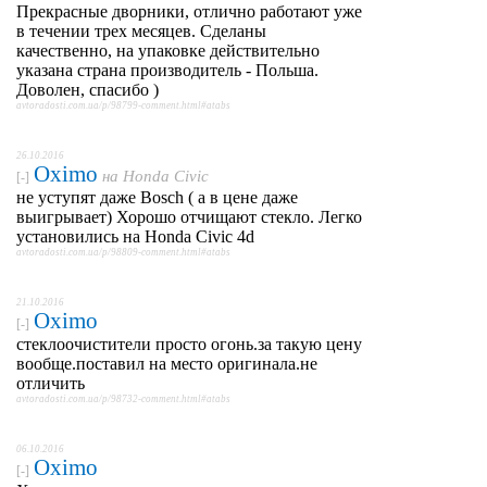
Прекрасные дворники, отлично работают уже
в течении трех месяцев. Сделаны
качественно, на упаковке действительно
указана страна производитель - Польша.
Доволен, спасибо )
avtoradosti.com.ua/p/98799-comment.html#atabs
26.10.2016
Oximo
на
Honda Civic
[-]
не уступят даже Bosch ( а в цене даже
выигрывает) Хорошо отчищают стекло. Легко
установились на Honda Civic 4d
avtoradosti.com.ua/p/98809-comment.html#atabs
21.10.2016
Oximo
[-]
стеклоочистители просто огонь.за такую цену
вообще.поставил на место оригинала.не
отличить
avtoradosti.com.ua/p/98732-comment.html#atabs
06.10.2016
Oximo
[-]