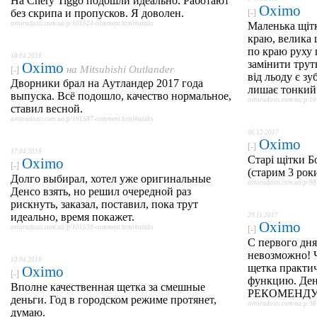
На Chery Tiggo подошли идеально. Работают
Oximo
без скрипа и пропусков. Я доволен.
[-]
avtoradosti.com.ua/p/101524-comment.html#atabs
Маленька щітк
краю, велика 
по краю руху щ
18.04.2018
замінити трут
Oximo
на
Mitsubishi Outlander
[-]
від льоду є зу
Дворники брал на Аутландер 2017 года
лишає тонкий 
выпуска. Всё подошло, качество нормальное,
avtoradosti.com.ua/p/1
ставил весной.
avtoradosti.com.ua/p/101587-comment.html#atabs
06.12.2017
Oximo
[-]
17.04.2018
Старі щітки 
Oximo
[-]
(старим 3 рок
Долго выбирал, хотел уже оригинальные
avtoradosti.com.ua/p/9
Денсо взять, но решил очередной раз
рискнуть, заказал, поставил, пока трут
идеально, время покажет.
29.11.2017
Oximo
avtoradosti.com.ua/p/101530-comment.html#atabs
[-]
С первого дня
невозможно! Ч
13.04.2018
щетка практи
Oximo
[-]
функцию. Ден
Вполне качественная щетка за смешные
РЕКОМЕНД
деньги. Год в городском режиме протянет,
avtoradosti.com.ua/p/9
думаю.