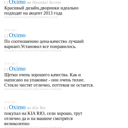
Oximo
на
Hyundai Accent
[-]
Красивый дизайн,дворники идеально
подходят на акцент 2013 года
avtoradosti.com.ua/p/101530-comment-p1.html
23.07.2017
Oximo
[-]
По соотношению цена-качество лучший
вариант.Установил все понравилось.
avtoradosti.com.ua/p/101503-comment.html#atabs
16.07.2017
Oximo
[-]
Щетки очень хорошего качества. Как и
написано на упаковке - они очень тихие.
Стекло чистят отлично, поттеков не остается.
avtoradosti.com.ua/p/101506-comment.html#atabs
10.07.2017
Oximo
на
Kia Rio
[-]
покупал на KIA RIO, сели хорошо, трут
отлично да и на машине смотрятся
великолепно
avtoradosti.com.ua/p/101575-comment.html#atabs