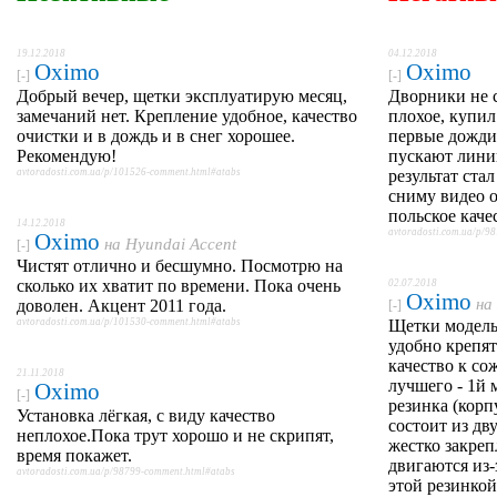
19.12.2018
04.12.2018
Oximo
Oximo
[-]
[-]
Добрый вечер, щетки эксплуатирую месяц,
Дворники не 
замечаний нет. Крепление удобное, качество
плохое, купил
очистки и в дождь и в снег хорошее.
первые дожди
Рекомендую!
пускают лини
avtoradosti.com.ua/p/101526-comment.html#atabs
результат стал
сниму видео о
польское каче
14.12.2018
avtoradosti.com.ua/p/9
Oximo
на
Hyundai Accent
[-]
Чистят отлично и бесшумно. Посмотрю на
сколько их хватит по времени. Пока очень
02.07.2018
Oximo
на
доволен. Акцент 2011 года.
[-]
avtoradosti.com.ua/p/101530-comment.html#atabs
Щетки модельн
удобно крепят
качество к со
21.11.2018
лучшего - 1й 
Oximo
[-]
резинка (корп
Установка лёгкая, с виду качество
состоит из дв
неплохое.Пока трут хорошо и не скрипят,
жестко закре
время покажет.
двигаются из-
avtoradosti.com.ua/p/98799-comment.html#atabs
этой резинкой