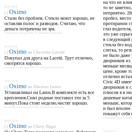
на что не вли
то не заметно,
08.07.2018
Oximo
неприятно. 2й
[-]
Стали без проблем. Стекло моют хорошо, не
пробел, место
оставляя полос и разводов. Считаю, что
протирании ст
деньги потрачены не зря.
глаз водителя,
avtoradosti.com.ua/p/98737-comment.html#atabs
это уже серье
в следующий р
стекла без во
30.05.2018
слегка, то рез
Oximo
на
Chevrolet Lacetti
[-]
не было даже
Покупал для друга на Lacetti. Трут отлично,
дворников из 
смотрятся хорошо.
меньше месяца
avtoradosti.com.ua/p/101517-comment.html#atabs
цене, кроме т
отлично встал
Civic 4D име
18.05.2018
Oximo
на
Daewoo Lanos
дворников и 
[-]
Устанавливал на Lanos.В комплекте есть все
плюсов я в ни
крепления.Снял родные поставил эти за 5
дешевые китай
минут.Пока стоят неделю,чистят хорошо.
меньше, котор
avtoradosti.com.ua/p/101441-comment.html#atabs
и был вполне
покажут себя 
avtoradosti.com.ua/p/9
20.04.2018
Oximo
на
Chery Tiggo
[-]
14.06.2018