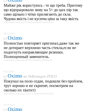
Oximo
[-]
Майже рік користуюсь - те що треба. Притому
що відпрацювали зиму на 5+ до цих пір так
само щільно і чітко прилягають до скла.
Чудова якість і не кусюча ціна за таку якість
avtoradosti.com.ua/p/101503-comment.html#atabs
09.11.2017
Oximo
[-]
Полностью повторяет оригинал,даже так же
не дотирает верхнюю часть стекла,если не
подогнуть направляющие резинки.
Полноценный заменитель.
avtoradosti.com.ua/p/98720-comment.html#atabs
02.11.2017
Oximo
на
Volkswagen POLO
[-]
Покупал на поло седан, подошли без проблем,
трут хорошо и не скрипят, посмотрим на
сколько их хватит)
avtoradosti.com.ua/p/101575-comment.html#atabs
29.10.2017
Oximo
[-]