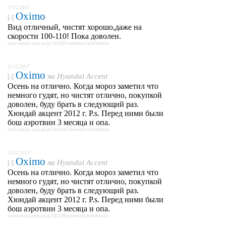
27.12.2017
Oximo
[-]
Вид отличный, чистят хорошо,даже на
скорости 100-110! Пока доволен.
avtoradosti.com.ua/p/101509-comment.html#atabs
21.12.2017
Oximo
на
Hyundai Accent
[-]
Осень на отлично. Когда мороз заметил что
немного гудят, но чистят отлично, покупкой
доволен, буду брать в следующий раз.
Хюндай акцент 2012 г. P.s. Перед ними были
бош аэротвин 3 месяца и опа.
avtoradosti.com.ua/p/101530-comment.html#atabs
21.12.2017
Oximo
на
Hyundai Accent
[-]
Осень на отлично. Когда мороз заметил что
немного гудят, но чистят отлично, покупкой
доволен, буду брать в следующий раз.
Хюндай акцент 2012 г. P.s. Перед ними были
бош аэротвин 3 месяца и опа.
avtoradosti.com.ua/p/101530-comment.html#atabs