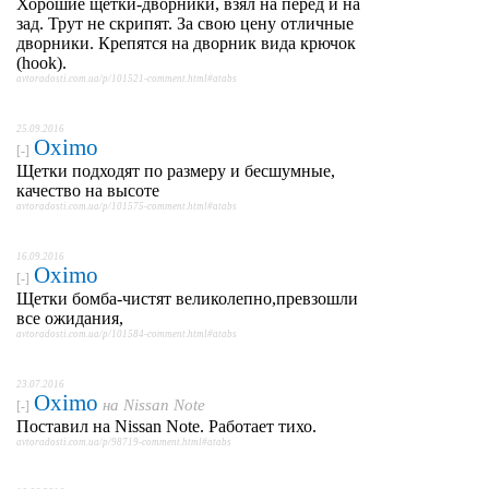
Хорошие щетки-дворники, взял на перед и на
зад. Трут не скрипят. За свою цену отличные
дворники. Крепятся на дворник вида крючок
(hook).
avtoradosti.com.ua/p/101521-comment.html#atabs
25.09.2016
Oximo
[-]
Щетки подходят по размеру и бесшумные,
качество на высоте
avtoradosti.com.ua/p/101575-comment.html#atabs
16.09.2016
Oximo
[-]
Щетки бомба-чистят великолепно,превзошли
все ожидания,
avtoradosti.com.ua/p/101584-comment.html#atabs
23.07.2016
Oximo
на
Nissan Note
[-]
Поставил на Nissan Note. Работает тихо.
avtoradosti.com.ua/p/98719-comment.html#atabs