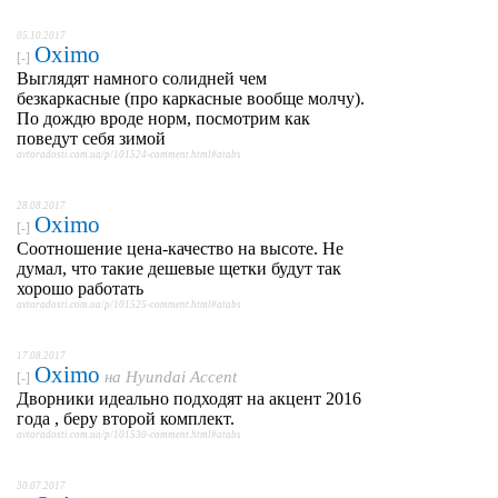
05.10.2017
Oximo
[-]
Выглядят намного солидней чем
безкаркасные (про каркасные вообще молчу).
По дождю вроде норм, посмотрим как
поведут себя зимой
avtoradosti.com.ua/p/101524-comment.html#atabs
28.08.2017
Oximo
[-]
Соотношение цена-качество на высоте. Не
думал, что такие дешевые щетки будут так
хорошо работать
avtoradosti.com.ua/p/101525-comment.html#atabs
17.08.2017
Oximo
на
Hyundai Accent
[-]
Дворники идеально подходят на акцент 2016
года , беру второй комплект.
avtoradosti.com.ua/p/101530-comment.html#atabs
30.07.2017