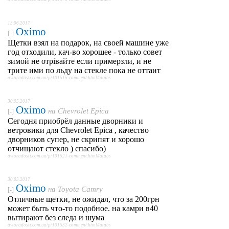
13.06.2017
Oximo
[-]
Щетки взял на подарок, на своей машине уже
год отходили, кач-во хорошее - только совет
зимой не отрівайте если примерзли, и не
трите ими по льду на стекле пока не оттаит
avtoradosti.com.ua/p/101515-comment.html#atabs
30.05.2017
Oximo
на
Chevrolet Epica
[-]
Сегодня приобрёл данные дворники и
ветровики для Chevrolet Epica , качество
дворников супер, не скрипят и хорошо
отчищают стекло ) спасибо)
avtoradosti.com.ua/p/101521-comment.html#atabs
30.05.2017
Oximo
на
Toyota Camry
[-]
Отличные щетки, не ожидал, что за 200грн
может быть что-то подобное. на камри в40
вытирают без следа и шума
avtoradosti.com.ua/p/101532-comment.html#atabs