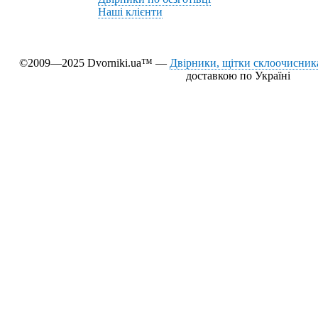
Наші клієнти
©2009—2025 Dvorniki.ua™ —
Двірники, щітки склоочисника
доставкою по Україні