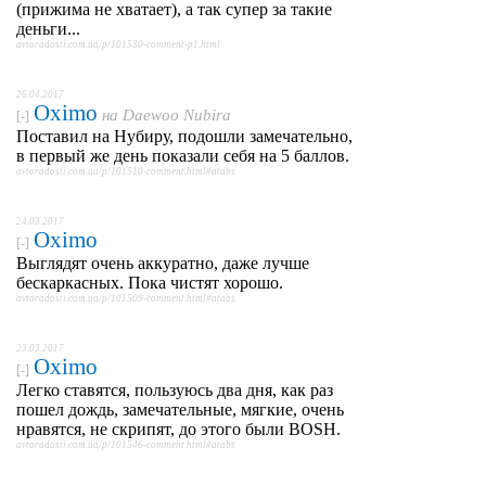
(прижима не хватает), а так супер за такие
деньги...
avtoradosti.com.ua/p/101530-comment-p1.html
26.04.2017
Oximo
на
Daewoo Nubira
[-]
Поставил на Нубиру, подошли замечательно,
в первый же день показали себя на 5 баллов.
avtoradosti.com.ua/p/101510-comment.html#atabs
24.03.2017
Oximo
[-]
Выглядят очень аккуратно, даже лучше
бескаркасных. Пока чистят хорошо.
avtoradosti.com.ua/p/101509-comment.html#atabs
23.03.2017
Oximo
[-]
Легко ставятся, пользуюсь два дня, как раз
пошел дождь, замечательные, мягкие, очень
нравятся, не скрипят, до этого были BOSH.
avtoradosti.com.ua/p/101546-comment.html#atabs