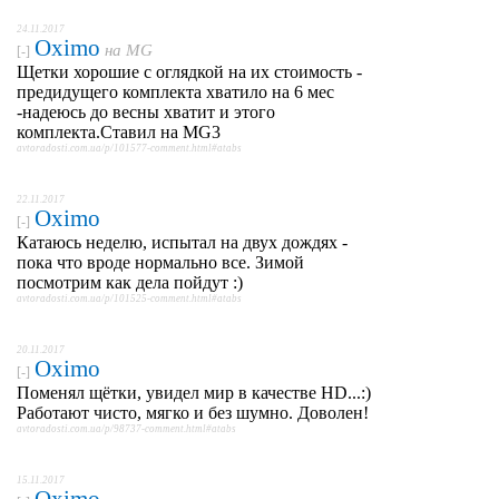
24.11.2017
Oximo
на
MG
[-]
Щетки хорошие с оглядкой на их стоимость -
предидущего комплекта хватило на 6 мес
-надеюсь до весны хватит и этого
комплекта.Ставил на MG3
avtoradosti.com.ua/p/101577-comment.html#atabs
22.11.2017
Oximo
[-]
Катаюсь неделю, испытал на двух дождях -
пока что вроде нормально все. Зимой
посмотрим как дела пойдут :)
avtoradosti.com.ua/p/101525-comment.html#atabs
20.11.2017
Oximo
[-]
Поменял щётки, увидел мир в качестве HD...:)
Работают чисто, мягко и без шумно. Доволен!
avtoradosti.com.ua/p/98737-comment.html#atabs
15.11.2017