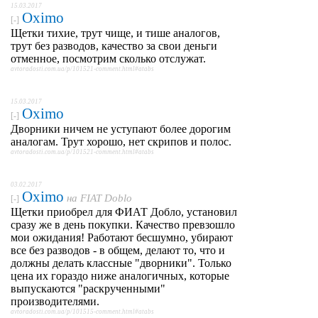
15.03.2017
Oximo
[-]
Щетки тихие, трут чище, и тише аналогов,
трут без разводов, качество за свои деньги
отменное, посмотрим сколько отслужат.
avtoradosti.com.ua/p/101521-comment.html#atabs
15.03.2017
Oximo
[-]
Дворники ничем не уступают более дорогим
аналогам. Трут хорошо, нет скрипов и полос.
avtoradosti.com.ua/p/101521-comment.html#atabs
03.02.2017
Oximo
на
FIAT Doblo
[-]
Щетки приобрел для ФИАТ Добло, установил
сразу же в день покупки. Качество превзошло
мои ожидания! Работают бесшумно, убирают
все без разводов - в общем, делают то, что и
должны делать классные "дворники". Только
цена их гораздо ниже аналогичных, которые
выпускаются "раскрученными"
производителями.
avtoradosti.com.ua/p/101515-comment.html#atabs