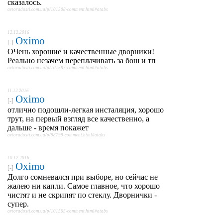
сказалось.
avtoradosti.com.ua/p/101508-comment.html#atabs
12.12.2016
Oximo
[-]
ОЧень хорошие и качественные дворники!
Реально незачем переплачивать за бош и тп
avtoradosti.com.ua/p/101587-comment.html#atabs
11.12.2016
Oximo
[-]
отлично подошли-легкая инсталяция, хорошо
трут, на первый взгляд все качественно, а
дальше - время покажет
avtoradosti.com.ua/p/98799-comment.html#atabs
10.12.2016
Oximo
[-]
Долго сомневался при выборе, но сейчас не
жалею ни капли. Самое главное, что хорошо
чистят и не скрипят по стеклу. Дворнички -
супер.
avtoradosti.com.ua/p/101565-comment.html#atabs