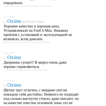
порадовала.
avtoradosti.com.ua/p/101575-comment.html#atabs
16.12.2016
Oximo
на
Ford S-max
[-]
Хорошее качество и хорошая цена.
Устанавливали на Ford S-Max. Никаких
проблем с установкой и эксплуатацией не
возникло, всем доволен.
avtoradosti.com.ua/p/98791-comment.html#atabs
13.12.2016
Oximo
[-]
Дворники супер!!! В мороз очень даже
хорошо справляються.
avtoradosti.com.ua/p/101530-comment-p1.html
12.12.2016
Oximo
[-]
Щетки трут отлично, с мокрым снегом
показали себя достойно. Немного не подходят
под сильно выгнутое стекло, края свисают, но
на качестве очистки основной зоны это не