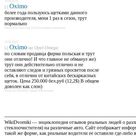
10.06.2016
Oximo
[-]
более года пользуюсь щетками данного
производителя, меня 1 раз в сезон, трут
нормально
avtoradosti.com.ua/p/101563-comment.html#atabs
19.03.2016
Oximo
на
Opel Omega
[-]
по словам продавца фирма польская и трут
они отлично! И что главное не обманул же)
трут они действительно отлично и не
оставляют следов и грязных просветов после
себя, в отличии от китайских бескаркасных
щеток. Цена 250.000 бел.руб (12,2$) В общем
доволен как слон)
drive2.ru/l/9305912/?page=0#comments
WikiDvorniki — энциклопедия отзывов реальных людей о раз
стеклоочистителя) на различные авто. Сайт отображает инфор
такой же форме, как реальные водители ее оставили где-либо 