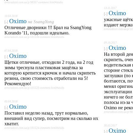
avtoradosti.com.ua/p/98357-comment.html#atabs
13.11.2017
Oximo
[-]
10.04.2018
ужасные щётки
Oximo
на
SsangYong
[-]
издают мерзки
Отличные дворники !!! Брал на SsangYong
avtoradosti.com.ua/p/1
Korando '11, подошли идеально.
avtoradosti.com.ua/p/101530-comment.html#atabs
09.10.2017
Oximo
[-]
07.04.2018
На второй ден
Oximo
[-]
скрипеть, оче
Щетки отличные, отходили 2 года, на 2 год
водительская 
зимы треснула пластиковая защёлка за
стороне стекл
которую крепится крючок и начала скрипеть
заглушки (по 
резина, свою стоимость отработали на 5!
болтаются, по
Рекомендую!
менял оригина
avtoradosti.com.ua/p/101523-comment.html#atabs
эксплуатации 
ничего не бол
полосы из-за 
03.04.2018
Oximo
Oximo не рек
[-]
Поставил неделю назад, трут нормально,
avtoradosti.com.ua/p/9
внешний вид супер, посмотрим на сколько их
хватит.
30.03.2017
avtoradosti.com.ua/p/101524-comment.html#atabs
Oximo
[-]