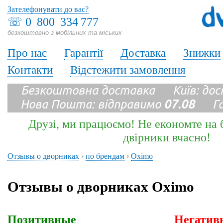
Зателефонувати до вас?
☏
0 800 334 777
безкоштовно з мобільних та міських
Про нас
Гарантії
Доставка
Знижки
Контакти
Відстежити замовлення
Безкоштовна доставка Київ: до
Нова Пошта: відправимо
07.08
Гара
Друзі, ми працюємо! Не економте на б
двірники вчасно!
Отзывы о дворниках
›
по брендам
›
Oximo
Отзывы о дворниках Oximo
Позитивные
Негатив