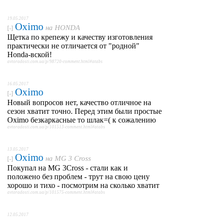
19.05.2017
Oximo
на
HONDA
[-]
Щетка по крепежу и качеству изготовления
практически не отличается от "родной"
Honda-вской!
avtoradosti.com.ua/p/98720-comment.html#atabs
16.05.2017
Oximo
[-]
Новый вопросов нет, качество отличное на
сезон хватит точно. Перед этим были простые
Oximo безкаркасные то шлак=( к сожалению
avtoradosti.com.ua/p/101513-comment.html#atabs
13.05.2017
Oximo
на
MG 3 Cross
[-]
Покупал на MG 3Cross - стали как и
положено без проблем - трут на свою цену
хорошо и тихо - посмотрим на сколько хватит
avtoradosti.com.ua/p/101575-comment.html#atabs
12.05.2017