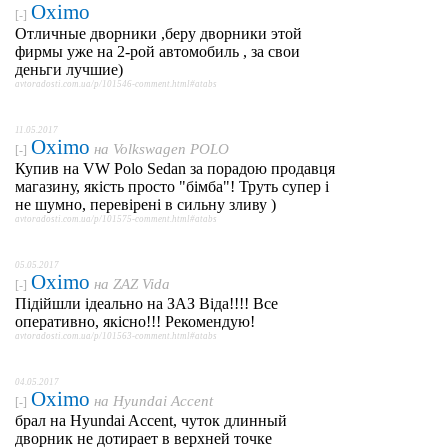
Oximo
[-]
Отличные дворники ,беру дворники этой
фирмы уже на 2-рой автомобиль , за свои
деньги лучшие)
avtoradosti.com.ua/p/101546-comment.html#atabs
11.05.2017
Oximo
на
Volkswagen POLO
[-]
Купив на VW Polo Sedan за порадою продавця
магазину, якість просто "бімба"! Труть супер і
не шумно, перевірені в сильну зливу )
avtoradosti.com.ua/p/101575-comment.html#atabs
05.05.2017
Oximo
на
ZAZ Vida
[-]
Підійшли ідеально на ЗАЗ Віда!!!! Все
оперативно, якісно!!! Рекомендую!
avtoradosti.com.ua/p/101563-comment.html#atabs
04.05.2017
Oximo
на
Hyundai Accent
[-]
брал на Hyundai Accent, чуток длинный
дворник не дотирает в верхней точке