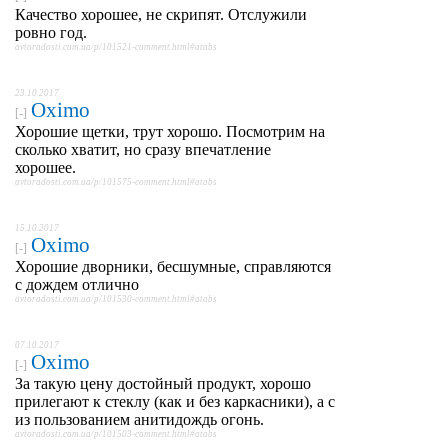
Качество хорошее, не скрипят. Отслужили
ровно год.
avtoradosti.com.ua/p/101521-comment.html#atabs
23.10.2017
Oximo
[-]
Хорошие щетки, трут хорошо. Посмотрим на
сколько хватит, но сразу впечатление
хорошее.
avtoradosti.com.ua/p/101575-comment.html#atabs
15.10.2017
Oximo
[-]
Хорошие дворники, бесшумные, справляются
с дождем отлично
avtoradosti.com.ua/p/101530-comment.html#atabs
07.10.2017
Oximo
[-]
За такую цену достойный продукт, хорошо
прилегают к стеклу (как и без каркасники), а с
из пользованием анитидождь огонь.
avtoradosti.com.ua/p/101503-comment.html#atabs