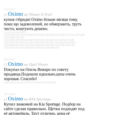
17.01.2017
Oximo
на
Nissan X-Trail
[-]
купив гібридні Oximo більше місяця тому,
поки що задоволений, не обмерзають, труть
чисто, коштують дешево.
x-trail.club/topic/891-
%D0%BF%D1%80%D0%B5%D0%B4%D0%B5%D0%BB%D1%8C%D0%BD
%D1%8B%D0%B5-
%D1%80%D0%B0%D0%B7%D0%BC%D0%B5%D1%80%D1%8B-
%D1%89%D0%B5%D1%82%D0%BE%D0%BA-%D0%BD%D0%B0-
%D0%BB%D0%BE%D0%B1%D0%BE%D0%B2%D0%BE%D0%B5-
%D1%81%D1%82%D0%B5%D0%BA%D0%BB%D0
04.01.2017
Oximo
на
Opel Vivaro
[-]
Покупал на Опель Виваро по совету
продавца.Подошли идеально,цена очень
хорошая. Спасибо!
avtoradosti.com.ua/p/101575-comment.html#atabs
16.12.2016
Oximo
на
KIA Sportage
[-]
Купил знакомой на Kia Sportage. Подбор на
сайте сделан правильно. Щетки подходят под
её автомобиль. Трут отлично, цена её