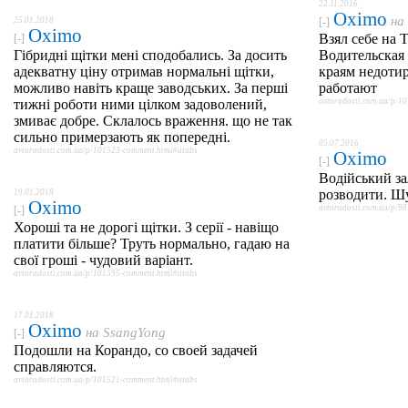
22.11.2016
Oximo
на
25.01.2018
[-]
Oximo
Взял себе на 
[-]
Гібридні щітки мені сподобались. За досить
Водительская 
адекватну ціну отримав нормальні щітки,
краям недотир
можливо навіть краще заводських. За перші
работают
тижні роботи ними цілком задоволений,
avtoradosti.com.ua/p/1
змиває добре. Склалось враження. що не так
сильно примерзають як попередні.
05.07.2016
avtoradosti.com.ua/p/101523-comment.html#atabs
Oximo
[-]
Водійський за
розводити. Ш
19.01.2018
Oximo
avtoradosti.com.ua/p/9
[-]
Хороші та не дорогі щітки. З серії - навіщо
платити більше? Труть нормально, гадаю на
свої гроші - чудовий варіант.
avtoradosti.com.ua/p/101595-comment.html#atabs
17.01.2018
Oximo
на
SsangYong
[-]
Подошли на Корандо, со своей задачей
справляются.
avtoradosti.com.ua/p/101521-comment.html#atabs