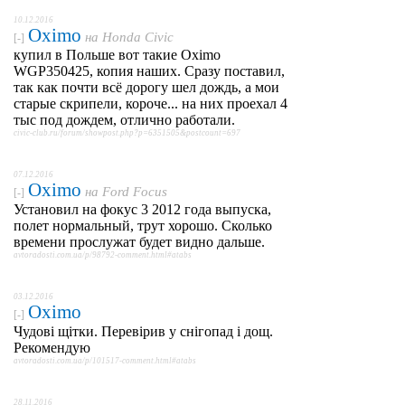
10.12.2016
Oximo
на
Honda Civic
[-]
купил в Польше вот такие Oximo
WGP350425, копия наших. Сразу поставил,
так как почти всё дорогу шел дождь, а мои
старые скрипели, короче... на них проехал 4
тыс под дождем, отлично работали.
civic-club.ru/forum/showpost.php?p=6351505&postcount=697
07.12.2016
Oximo
на
Ford Focus
[-]
Установил на фокус 3 2012 года выпуска,
полет нормальный, трут хорошо. Сколько
времени прослужат будет видно дальше.
avtoradosti.com.ua/p/98792-comment.html#atabs
03.12.2016
Oximo
[-]
Чудові щітки. Перевірив у снігопад і дощ.
Рекомендую
avtoradosti.com.ua/p/101517-comment.html#atabs
28.11.2016