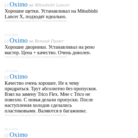
Oximo
на
Mitsubishi Lancer
[-]
Хорошие щетки. Устанавливал на Mitsubishi
Lancer X, подходят идеально.
avtoradosti.com.ua/p/101577-comment.html#atabs
25.11.2016
Oximo
на
Renault Duster
[-]
Хорошие дворники. Устанавливал на рено
мастер. Цена + качество. Очень доволен.
avtoradosti.com.ua/p/101593-comment.html#atabs
13.11.2016
Oximo
[-]
Качество очень хорошее. Не к чему
придраться. Трут абсолютно без пропусков.
Взял на замену Trico Flex. Мне с Trico не
повезло. С новья делали пропуски. После
наступления холодов сделались
пластиковыми. Валяются в багажнике.
avtoradosti.com.ua/p/101513-comment.html#atabs
08.11.2016
Oximo
[-]