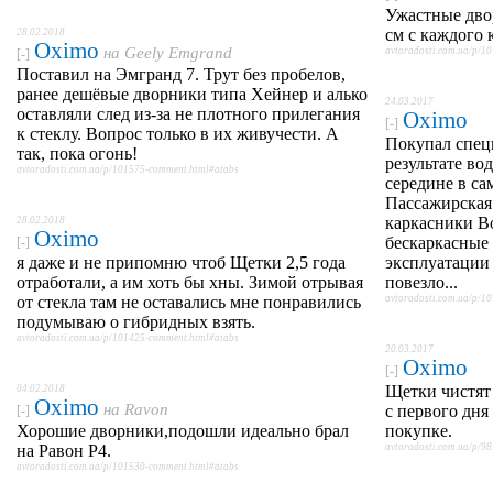
Ужастные дво
см с каждого к
28.02.2018
Oximo
на
Geely Emgrand
avtoradosti.com.ua/p/1
[-]
Поставил на Эмгранд 7. Трут без пробелов,
ранее дешёвые дворники типа Хейнер и алько
24.03.2017
оставляли след из-за не плотного прилегания
Oximo
[-]
к стеклу. Вопрос только в их живучести. А
Покупал спец
так, пока огонь!
результате во
avtoradosti.com.ua/p/101575-comment.html#atabs
середине в са
Пассажирская
каркасники Bo
28.02.2018
Oximo
бескаркасные 
[-]
я даже и не припомню чтоб Щетки 2,5 года
эксплуатации
отработали, а им хоть бы хны. Зимой отрывая
повезло...
от стекла там не оставались мне понравились
avtoradosti.com.ua/p/1
подумываю о гибридных взять.
avtoradosti.com.ua/p/101425-comment.html#atabs
20.03.2017
Oximo
[-]
Щетки чистят 
04.02.2018
Oximo
на
Ravon
с первого дня
[-]
Хорошие дворники,подошли идеально брал
покупке.
на Равон Р4.
avtoradosti.com.ua/p/9
avtoradosti.com.ua/p/101530-comment.html#atabs