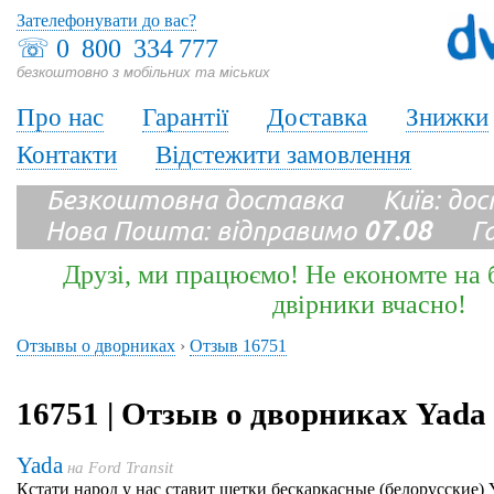
Зателефонувати до вас?
☏
0 800 334 777
безкоштовно з мобільних та міських
Про нас
Гарантії
Доставка
Знижки
Контакти
Відстежити замовлення
Безкоштовна доставка Київ: до
Нова Пошта: відправимо
07.08
Гара
Друзі, ми працюємо! Не економте на б
двірники вчасно!
Отзывы о дворниках
›
Отзыв 16751
16751 | Отзыв о дворниках Yada
Yada
на
Ford Transit
Кстати народ у нас ставит щетки бескаркасные (белорусски