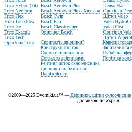
Trico Force
Bosch Aerotwin
Denso Hybrid
Trico Hybrid (Fit)
Bosch Aerotwin Plus
Denso Flat
Trico Neoform
Bosch Aerotwin Plus eXtension
Оригінал Den
Trico Flex
Bosch Twin
Щітки Valeo
Нові Trico Flex
Bosch Eco
Valeo HydroCo
Trico Ice
Bosch Classicwiper
Valeo First
Trico Exactfit
Оригінал Bosch
Оригінал Vale
Trico Tech
Щітки Wiperbl
Скриплять двірники?
Корисні товар
Оригінал Trico
SWF
Конструкція щіток
Запитання та в
Схеми встановлення
Публічна офер
Догляд за двірниками
Політика конф
Рейтинг щіток склоочисника
Двірники по безготівці
Наші клієнти
©2009—2025 Dvorniki.ua™ —
Двірники, щітки склоочисника
доставкою по Україні