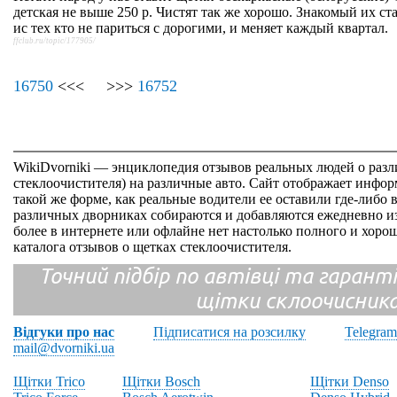
детская не выше 250 р. Чистят так же хорошо. Знакомый их ста
ис тех кто не париться с дорогими, и меняет каждый квартал.
ffclub.ru/topic/177905/
16750
<<< >>>
16752
WikiDvorniki — энциклопедия отзывов реальных людей о раз
стеклоочистителя) на различные авто. Сайт отображает инфор
такой же форме, как реальные водители ее оставили где-либо 
различных дворниках собираются и добавляются ежедневно из
более в интернете или офлайне нет настолько полного и хор
каталога отзывов о щетках стеклоочистителя.
Точний підбір по автівці та гарантія
щітки склоочисник
Відгуки про нас
Підписатися на розсилку
Telegram
mail@dvorniki.ua
Щітки Trico
Щітки Bosch
Щітки Denso