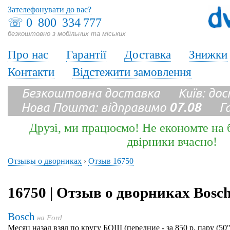
Зателефонувати до вас?
☏
0 800 334 777
безкоштовно з мобільних та міських
Про нас
Гарантії
Доставка
Знижки
Контакти
Відстежити замовлення
Безкоштовна доставка Київ: до
Нова Пошта: відправимо
07.08
Гара
Друзі, ми працюємо! Не економте на б
двірники вчасно!
Отзывы о дворниках
›
Отзыв 16750
16750 | Отзыв о дворниках Bosc
Bosch
на
Ford
Месяц назад взял по кругу БОШ (передние - за 850 р. пару (50"