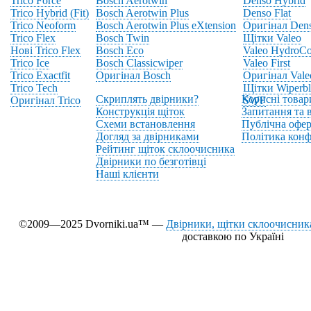
Trico Force
Bosch Aerotwin
Denso Hybrid
Trico Hybrid (Fit)
Bosch Aerotwin Plus
Denso Flat
Trico Neoform
Bosch Aerotwin Plus eXtension
Оригінал Den
Trico Flex
Bosch Twin
Щітки Valeo
Нові Trico Flex
Bosch Eco
Valeo HydroCo
Trico Ice
Bosch Classicwiper
Valeo First
Trico Exactfit
Оригінал Bosch
Оригінал Vale
Trico Tech
Щітки Wiperbl
Скриплять двірники?
Корисні товар
Оригінал Trico
SWF
Конструкція щіток
Запитання та в
Схеми встановлення
Публічна офер
Догляд за двірниками
Політика конф
Рейтинг щіток склоочисника
Двірники по безготівці
Наші клієнти
©2009—2025 Dvorniki.ua™ —
Двірники, щітки склоочисника
доставкою по Україні