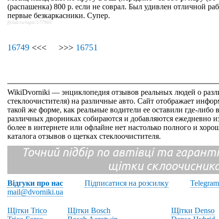
(распашенка) 800 р. если не соврал. Был удивлен отличной раб
первые безкаркасники. Супер.
ffclub.ru/topic/177905/
16749
<<< >>>
16751
WikiDvorniki — энциклопедия отзывов реальных людей о раз
стеклоочистителя) на различные авто. Сайт отображает инфор
такой же форме, как реальные водители ее оставили где-либо 
различных дворниках собираются и добавляются ежедневно из
более в интернете или офлайне нет настолько полного и хор
каталога отзывов о щетках стеклоочистителя.
Точний підбір по автівці та гарантія
щітки склоочисник
Відгуки про нас
Підписатися на розсилку
Telegram
mail@dvorniki.ua
Щітки Trico
Щітки Bosch
Щітки Denso