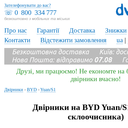
Зателефонувати до вас?
☏
0 800 334 777
безкоштовно з мобільних та міських
Про нас
Гарантії
Доставка
Знижки
Контакти
Відстежити замовлення
ua
|
Безкоштовна доставка Київ: до
Нова Пошта: відправимо
07.08
Гара
Друзі, ми працюємо! Не економте на б
двірники вчасно!
Двірники
›
BYD
›
Yuan/S1
Двірники на BYD Yuan/S
склоочисника)