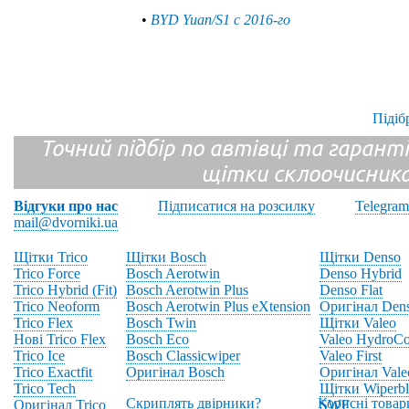
•
BYD Yuan/S1 с 2016-го
Підіб
Точний підбір по автівці та гарантія
щітки склоочисник
Відгуки про нас
Підписатися на розсилку
Telegram
mail@dvorniki.ua
Щітки Trico
Щітки Bosch
Щітки Denso
Trico Force
Bosch Aerotwin
Denso Hybrid
Trico Hybrid (Fit)
Bosch Aerotwin Plus
Denso Flat
Trico Neoform
Bosch Aerotwin Plus eXtension
Оригінал Den
Trico Flex
Bosch Twin
Щітки Valeo
Нові Trico Flex
Bosch Eco
Valeo HydroCo
Trico Ice
Bosch Classicwiper
Valeo First
Trico Exactfit
Оригінал Bosch
Оригінал Vale
Trico Tech
Щітки Wiperbl
Скриплять двірники?
Корисні товар
Оригінал Trico
SWF