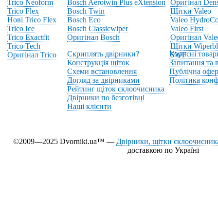
Trico Neoform
Bosch Aerotwin Plus eXtension
Оригінал Den
Trico Flex
Bosch Twin
Щітки Valeo
Нові Trico Flex
Bosch Eco
Valeo HydroCo
Trico Ice
Bosch Classicwiper
Valeo First
Trico Exactfit
Оригінал Bosch
Оригінал Vale
Trico Tech
Щітки Wiperbl
Скриплять двірники?
Корисні товар
Оригінал Trico
SWF
Конструкція щіток
Запитання та в
Схеми встановлення
Публічна офер
Догляд за двірниками
Політика конф
Рейтинг щіток склоочисника
Двірники по безготівці
Наші клієнти
©2009—2025 Dvorniki.ua™ —
Двірники, щітки склоочисника
доставкою по Україні