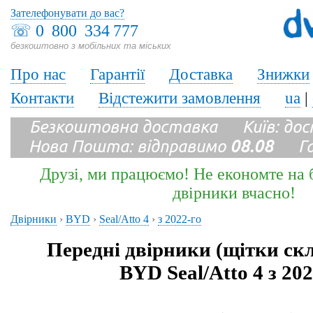
Зателефонувати до вас?
☏
0 800 334 777
безкоштовно з мобільних та міських
Про нас
Гарантії
Доставка
Знижки
Контакти
Відстежити замовлення
ua
|
Безкоштовна доставка Київ: до
Нова Пошта: відправимо
08.08
Гара
Друзі, ми працюємо! Не економте на б
двірники вчасно!
Двірники
›
BYD
›
Seal/Atto 4
›
з 2022-го
Передні двірники (щітки ск
BYD Seal/Atto 4 з 202