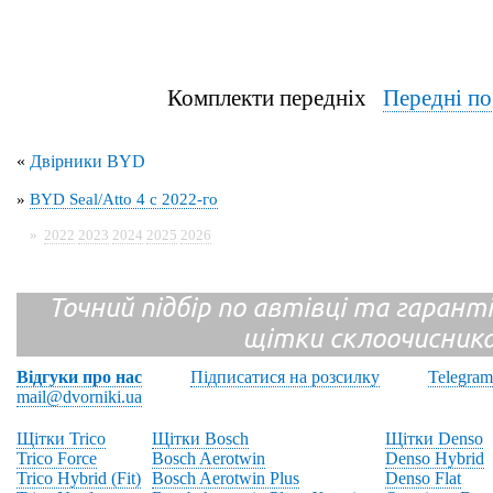
Комплекти передніх
Передні п
«
Двірники BYD
»
BYD Seal/Atto 4 с 2022-го
»
2022
2023
2024
2025
2026
Точний підбір по автівці та гарантія
щітки склоочисник
Відгуки про нас
Підписатися на розсилку
Telegram
mail@dvorniki.ua
Щітки Trico
Щітки Bosch
Щітки Denso
Trico Force
Bosch Aerotwin
Denso Hybrid
Trico Hybrid (Fit)
Bosch Aerotwin Plus
Denso Flat