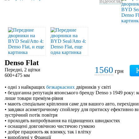
Відеоогляд
Denso Flat
1560
Передні, 2 щітки
грн
600+475 мм
• одні з найкращих
безкаркасних
двірників у світі
• бездоганна репутація японського бренду Denso з 1949 року: 
лише товари преміум-рівня
• мають спеціальне кріплення саме для вашого авто, перехідн
• завдяки асиметричному спойлеру для притиску ефективно в
зустрічний потік повітря
• проходять випробування на підвищених швидкостях
• оснащені довговічною чистячою гумкою
• добре працюють як взимку, так і влітку
• вироблені у Франції