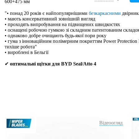
600+475 мм
"• понад 20 років є найпопулярнішими
безкаркасними
двірник
• мають консервативний зовнішній вигляд
• проходять випробування на підвищених швидкостях
• оснащені робочою гумкою зі складним патентованим складо
• однаково добре очищають будь-якої пори року
• гума з інноваційним полімерним покриттям Power Protection 
тихіше робота"
• вироблені в Бельгії
✔
оптимальні щітки для BYD Seal/Atto 4
Відеоогляд