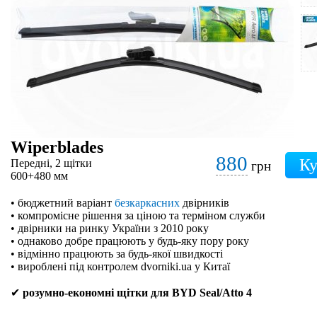
Wiperblades
880
Передні, 2 щітки
грн
600+480 мм
• бюджетний варіант
безкаркасних
двірників
• компромісне рішення за ціною та терміном служби
• двірники на ринку України з 2010 року
• однаково добре працюють у будь-яку пору року
• відмінно працюють за будь-якої швидкості
• вироблені під контролем dvorniki.ua у Китаї
✔
розумно-економні щітки для BYD Seal/Atto 4