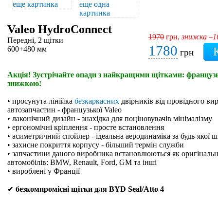
Valeo HydroConnect
1970
грн,
знижка –
Передні, 2 щітки
1780
600+480 мм
грн
Акція! Зустрічайте опади з найкращими щітками: французьк
знижкою!
• просунута лінійка
безкаркасних
двірників від провідного ви
автозапчастин - французької Valeo
• лаконічний дизайн - знахідка для поціновувачів мінімалізму
• ергономічні кріплення - просте встановлення
• асиметричний спойлер - ідеальна аеродинаміка за будь-якої 
• захисне покриття корпусу - більший термін служби
• запчастини даного виробника встановлюються як оригінальн
автомобілів: BMW, Renault, Ford, GM та інші
• вироблені у Франції
✔
безкомпромісні щітки для BYD Seal/Atto 4