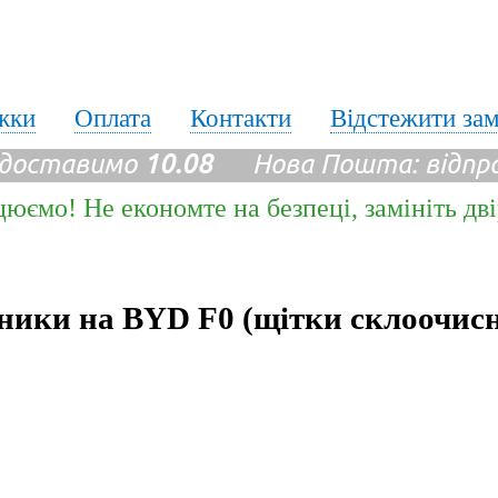
жки
Оплата
Контакти
Відстежити за
 доставимо
10.08
Нова Пошта: відпр
цюємо! Не економте на безпеці, замініть дв
ники на BYD F0 (щітки склоочис