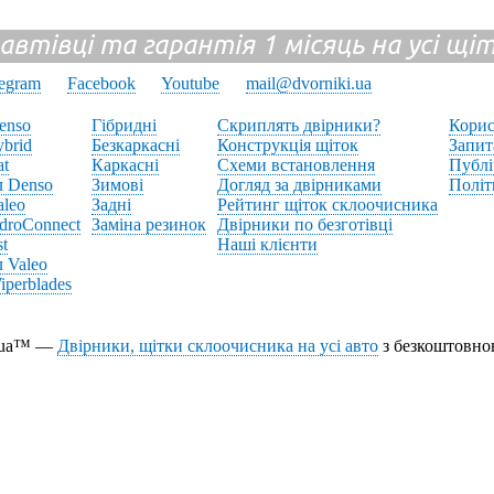
 автівці та гарантія 1 місяць на усі щ
legram
Facebook
Youtube
mail@dvorniki.ua
enso
Гібридні
Скриплять двірники?
Корис
brid
Безкаркасні
Конструкція щіток
Запит
at
Каркасні
Схеми встановлення
Публі
л Denso
Зимові
Догляд за двірниками
Політ
aleo
Задні
Рейтинг щіток склоочисника
droConnect
Заміна резинок
Двірники по безготівці
st
Наші клієнти
 Valeo
perblades
i.ua™ —
Двірники, щітки склоочисника на усі авто
з безкоштовно