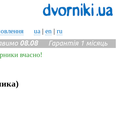
мовлення
ua
|
en
|
ru
авимо
08.08
Гарантія 1 місяць
ірники вчасно!
ника)