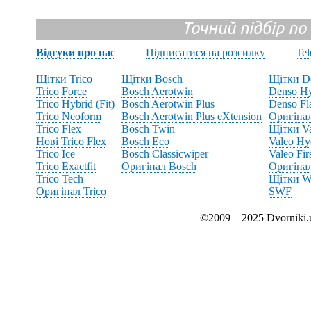
Точний підбір по
Відгуки про нас
Підписатися на розсилку
Te
Щітки Trico
Щітки Bosch
Щітки D
Trico Force
Bosch Aerotwin
Denso Hy
Trico Hybrid (Fit)
Bosch Aerotwin Plus
Denso Fl
Trico Neoform
Bosch Aerotwin Plus eXtension
Оригіна
Trico Flex
Bosch Twin
Щітки V
Нові Trico Flex
Bosch Eco
Valeo Hy
Trico Ice
Bosch Classicwiper
Valeo Fir
Trico Exactfit
Оригінал Bosch
Оригінал
Trico Tech
Щітки Wi
Оригінал Trico
SWF
©2009—2025 Dvornik