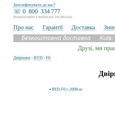
Зателефонувати до вас?
☏
0 800 334 777
безкоштовно з мобільних та міських
Про нас
Гарантії
Доставка
Зни
Безкоштовна доставка Київ:
Друзі, ми пра
Двірники
›
BYD
›
F0
Двір
•
BYD F0 с 2008-го