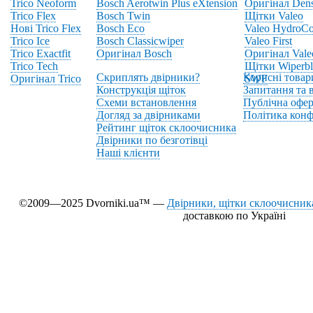
Trico Neoform
Bosch Aerotwin Plus eXtension
Оригінал Den
Trico Flex
Bosch Twin
Щітки Valeo
Нові Trico Flex
Bosch Eco
Valeo HydroCo
Trico Ice
Bosch Classicwiper
Valeo First
Trico Exactfit
Оригінал Bosch
Оригінал Vale
Trico Tech
Щітки Wiperbl
Скриплять двірники?
Корисні товар
Оригінал Trico
SWF
Конструкція щіток
Запитання та в
Схеми встановлення
Публічна офер
Догляд за двірниками
Політика конф
Рейтинг щіток склоочисника
Двірники по безготівці
Наші клієнти
©2009—2025 Dvorniki.ua™ —
Двірники, щітки склоочисника
доставкою по Україні