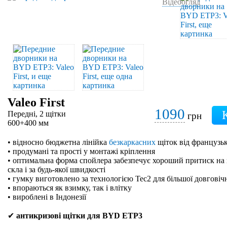
Відеоогляд
Valeo First
1090
Передні, 2 щітки
грн
600+400 мм
• відносно бюджетна лінійка
безкаркасних
щіток від французьк
• продумані та прості у монтажі кріплення
• оптимальна форма спойлера забезпечує хороший притиск на 
скла і за будь-якої швидкості
• гумку виготовлено за технологією Tec2 для більшої довговіч
• впораються як взимку, так і влітку
• вироблені в Індонезії
✔
антикризові щітки для BYD ETP3