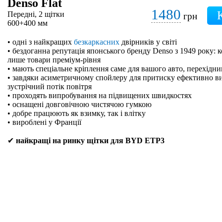
Denso Flat
1480
Передні, 2 щітки
грн
600+400 мм
• одні з найкращих
безкаркасних
двірників у світі
• бездоганна репутація японського бренду Denso з 1949 року: 
лише товари преміум-рівня
• мають спеціальне кріплення саме для вашого авто, перехідн
• завдяки асиметричному спойлеру для притиску ефективно в
зустрічний потік повітря
• проходять випробування на підвищених швидкостях
• оснащені довговічною чистячою гумкою
• добре працюють як взимку, так і влітку
• вироблені у Франції
✔
найкращі на ринку щітки для BYD ETP3