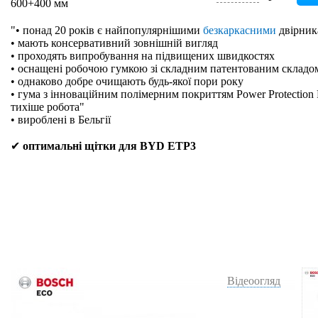
600+400 мм
"• понад 20 років є найпопулярнішими
безкаркасними
двірник
• мають консервативний зовнішній вигляд
• проходять випробування на підвищених швидкостях
• оснащені робочою гумкою зі складним патентованим складо
• однаково добре очищають будь-якої пори року
• гума з інноваційним полімерним покриттям Power Protection 
тихіше робота"
• вироблені в Бельгії
✔
оптимальні щітки для BYD ETP3
Відеоогляд