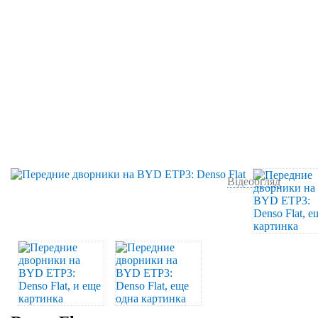
Відеоогляд