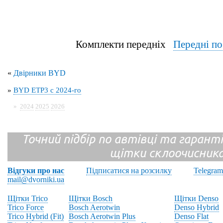
Комплекти передніх
Передні п
«
Двірники BYD
»
BYD ETP3 с 2024-го
»
2024
2025
2026
Точний підбір по автівці та гарантія
щітки склоочисник
Відгуки про нас
Підписатися на розсилку
Telegram
mail@dvorniki.ua
Щітки Trico
Щітки Bosch
Щітки Denso
Trico Force
Bosch Aerotwin
Denso Hybrid
Trico Hybrid (Fit)
Bosch Aerotwin Plus
Denso Flat