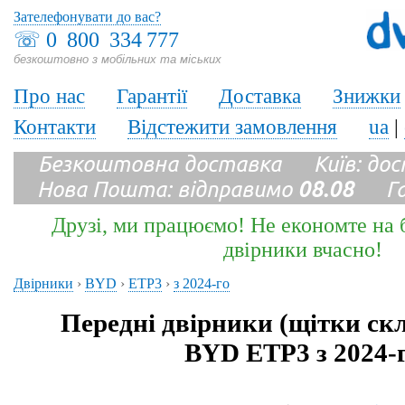
Зателефонувати до вас?
☏
0 800 334 777
безкоштовно з мобільних та міських
Про нас
Гарантії
Доставка
Знижки
Контакти
Відстежити замовлення
ua
|
Безкоштовна доставка Київ: до
Нова Пошта: відправимо
08.08
Гара
Друзі, ми працюємо! Не економте на б
двірники вчасно!
Двірники
›
BYD
›
ETP3
›
з 2024-го
Передні двірники (щітки ск
BYD ETP3 з 2024-