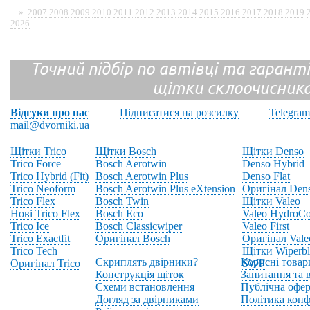
»
2007
2008
2009
2010
2011
2012
2013
2014
2015
2016
2017
2018
2019
2026
Точний підбір по автівці та гарантія
щітки склоочисник
Відгуки про нас
Підписатися на розсилку
Telegram
mail@dvorniki.ua
Щітки Trico
Щітки Bosch
Щітки Denso
Trico Force
Bosch Aerotwin
Denso Hybrid
Trico Hybrid (Fit)
Bosch Aerotwin Plus
Denso Flat
Trico Neoform
Bosch Aerotwin Plus eXtension
Оригінал Den
Trico Flex
Bosch Twin
Щітки Valeo
Нові Trico Flex
Bosch Eco
Valeo HydroCo
Trico Ice
Bosch Classicwiper
Valeo First
Trico Exactfit
Оригінал Bosch
Оригінал Vale
Trico Tech
Щітки Wiperbl
Скриплять двірники?
Корисні товар
Оригінал Trico
SWF
Конструкція щіток
Запитання та в
Схеми встановлення
Публічна офер
Догляд за двірниками
Політика конф