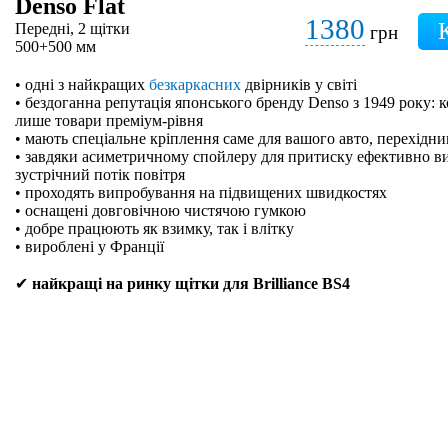
Denso Flat
1380
Передні, 2 щітки
грн
500+500 мм
• одні з найкращих
безкаркасних
двірників у світі
• бездоганна репутація японського бренду Denso з 1949 року: 
лише товари преміум-рівня
• мають спеціальне кріплення саме для вашого авто, перехідн
• завдяки асиметричному спойлеру для притиску ефективно в
зустрічний потік повітря
• проходять випробування на підвищених швидкостях
• оснащені довговічною чистячою гумкою
• добре працюють як взимку, так і влітку
• вироблені у Франції
✔
найкращі на ринку щітки для Brilliance BS4