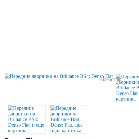
Відеоогляд