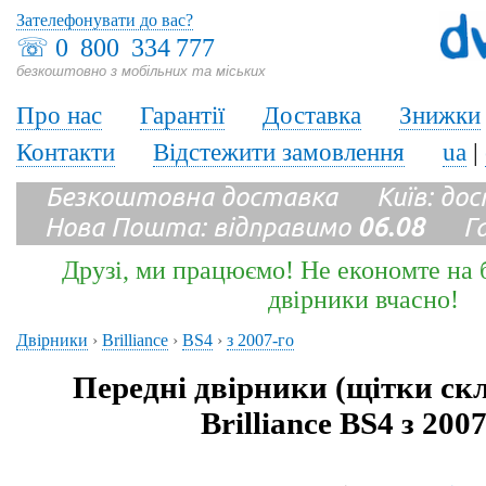
Зателефонувати до вас?
☏
0 800 334 777
безкоштовно з мобільних та міських
Про нас
Гарантії
Доставка
Знижки
Контакти
Відстежити замовлення
ua
|
Безкоштовна доставка Київ: до
Нова Пошта: відправимо
06.08
Гара
Друзі, ми працюємо! Не економте на б
двірники вчасно!
Двірники
›
Brilliance
›
BS4
›
з 2007-го
Передні двірники (щітки ск
Brilliance BS4 з 2007