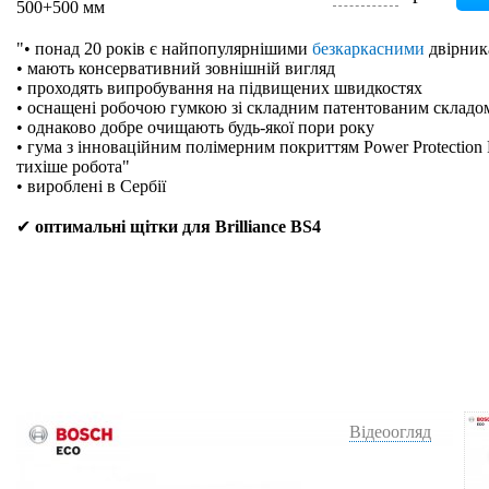
500+500 мм
"• понад 20 років є найпопулярнішими
безкаркасними
двірник
• мають консервативний зовнішній вигляд
• проходять випробування на підвищених швидкостях
• оснащені робочою гумкою зі складним патентованим складо
• однаково добре очищають будь-якої пори року
• гума з інноваційним полімерним покриттям Power Protection 
тихіше робота"
• вироблені в Сербії
✔
оптимальні щітки для Brilliance BS4
Відеоогляд