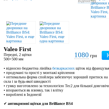
Відеоогляд
Valeo First
1080
Передні, 2 щітки
грн
500+500 мм
• відносно бюджетна лінійка
безкаркасних
щіток від французьк
• продумані та прості у монтажі кріплення
• оптимальна форма спойлера забезпечує хороший притиск на 
скла і за будь-якої швидкості
• гумку виготовлено за технологією Tec2 для більшої довговіч
• впораються як взимку, так і влітку
• вироблені в Індонезії
✔
антикризові щітки для Brilliance BS4