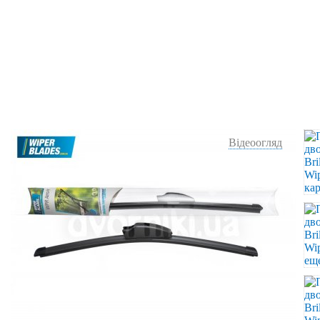
Відеоогляд