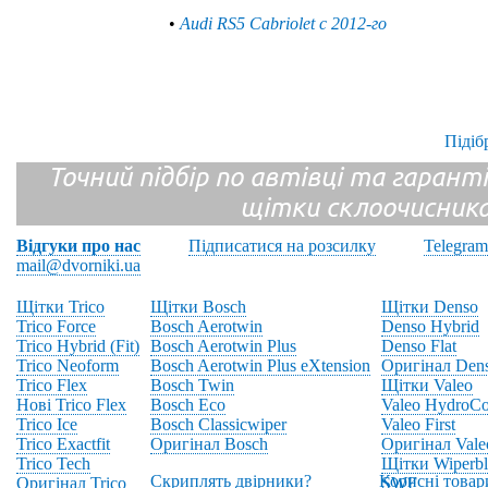
•
Audi RS5 Cabriolet с 2012-го
Підіб
Точний підбір по автівці та гарантія
щітки склоочисник
Відгуки про нас
Підписатися на розсилку
Telegram
mail@dvorniki.ua
Щітки Trico
Щітки Bosch
Щітки Denso
Trico Force
Bosch Aerotwin
Denso Hybrid
Trico Hybrid (Fit)
Bosch Aerotwin Plus
Denso Flat
Trico Neoform
Bosch Aerotwin Plus eXtension
Оригінал Den
Trico Flex
Bosch Twin
Щітки Valeo
Нові Trico Flex
Bosch Eco
Valeo HydroCo
Trico Ice
Bosch Classicwiper
Valeo First
Trico Exactfit
Оригінал Bosch
Оригінал Vale
Trico Tech
Щітки Wiperbl
Скриплять двірники?
Корисні товар
Оригінал Trico
SWF