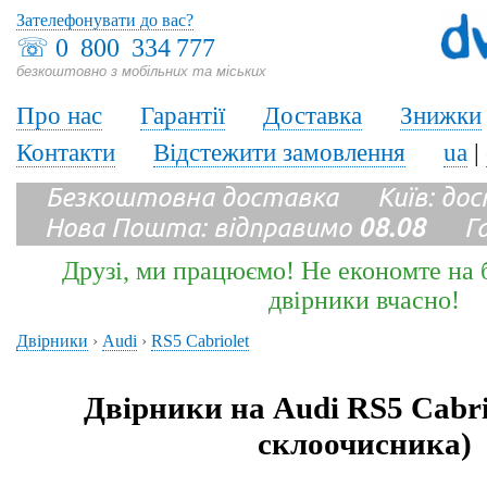
Зателефонувати до вас?
☏
0 800 334 777
безкоштовно з мобільних та міських
Про нас
Гарантії
Доставка
Знижки
Контакти
Відстежити замовлення
ua
|
Безкоштовна доставка Київ: до
Нова Пошта: відправимо
08.08
Гара
Друзі, ми працюємо! Не економте на б
двірники вчасно!
Двірники
›
Audi
›
RS5 Cabriolet
Двірники на Audi RS5 Cabri
склоочисника)