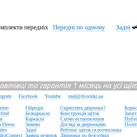
мплекти передніх
Передні по одному
Задні
 автівці та гарантія 1 місяць на усі щ
legram
Facebook
Youtube
mail@dvorniki.ua
enso
Гібридні
Скриплять двірники?
Корис
brid
Безкаркасні
Конструкція щіток
Запит
at
Каркасні
Схеми встановлення
Публі
л Denso
Зимові
Догляд за двірниками
Політ
aleo
Задні
Рейтинг щіток склоочисника
droConnect
Заміна резинок
Двірники по безготівці