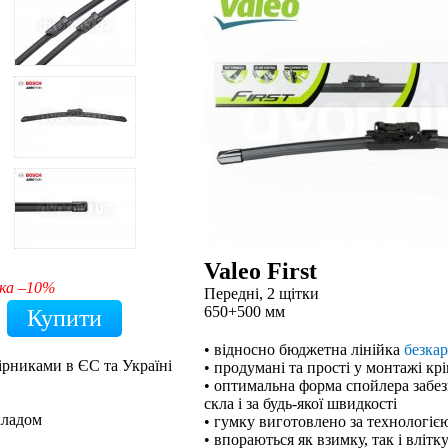
Valeo First
ка –10%
Передні, 2 щітки
650+500 мм
• відносно бюджетна лінійка
безка
ірниками в ЄС та Україні
• продумані та прості у монтажі кр
• оптимальна форма спойлера забе
скла і за будь-якої швидкості
кладом
• гумку виготовлено за технологією
• впораються як взимку, так і влітк