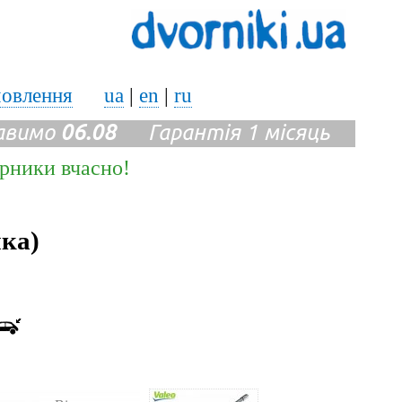
мовлення
ua
|
en
|
ru
авимо
06.08
Гарантія 1 місяць
ірники вчасно!
ика)