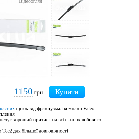
Відеоогляд
1150
грн
ркасних
щіток від французької компанії Valeo
іплення
зпечує хороший притиск на всіх типах лобового
 Tec2 для більшої довговічності
у