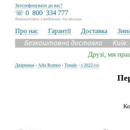
Зателефонувати до вас?
☏
0 800 334 777
безкоштовно з мобільних та міських
Про нас
Гарантії
Доставка
Зни
Безкоштовна доставка Київ:
Друзі, ми пра
Двірники
›
Alfa Romeo
›
Tonale
›
з 2022-го
Пер
Ко