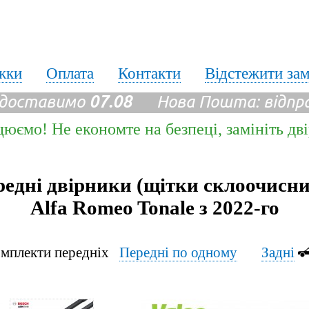
жки
Оплата
Контакти
Відстежити за
 доставимо
07.08
Нова Пошта: відпр
цюємо! Не економте на безпеці, замініть дв
едні двірники (щітки склоочисн
Alfa Romeo Tonale з 2022-го
мплекти передніх
Передні по одному
Задні