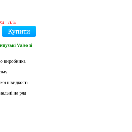
ка –10%
цузькі Valeo зі
го виробника
ізму
якої швидкості
нальні на ряд