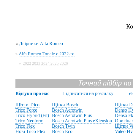
Ко
«
Двірники Alfa Romeo
»
Alfa Romeo Tonale с 2022-го
»
2022
2023
2024
2025
2026
Точний підбір по
Відгуки про нас
Підписатися на розсилку
Te
Щітки Trico
Щітки Bosch
Щітки D
Trico Force
Bosch Aerotwin
Denso Hy
Trico Hybrid (Fit)
Bosch Aerotwin Plus
Denso Fl
Trico Neoform
Bosch Aerotwin Plus eXtension
Оригіна
Trico Flex
Bosch Twin
Щітки V
Нові Trico Flex
Bosch Eco
Valeo Hy