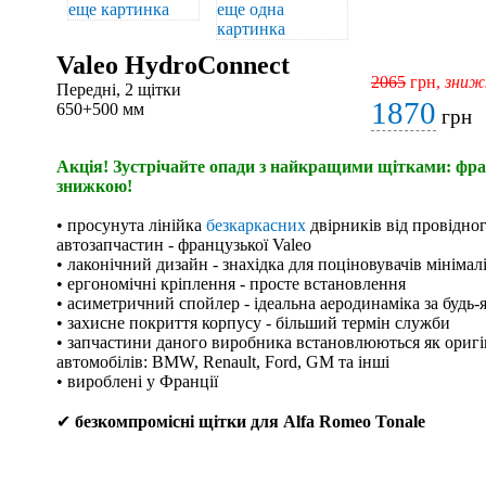
Valeo HydroConnect
2065
грн,
зниж
Передні, 2 щітки
1870
650+500 мм
грн
Акція! Зустрічайте опади з найкращими щітками: фран
знижкою!
• просунута лінійка
безкаркасних
двірників від провідно
автозапчастин - французької Valeo
• лаконічний дизайн - знахідка для поціновувачів мінімал
• ергономічні кріплення - просте встановлення
• асиметричний спойлер - ідеальна аеродинаміка за будь-
• захисне покриття корпусу - більший термін служби
• запчастини даного виробника встановлюються як оригі
автомобілів: BMW, Renault, Ford, GM та інші
• вироблені у Франції
✔
безкомпромісні щітки для Alfa Romeo Tonale