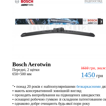
Відеоогляд
Bosch Aerotwin
1610
грн,
зниж
Передні, 2 щітки
1450
650+500 мм
грн
"• понад 20 років є найпопулярнішими
безкаркасними
дв
• мають консервативний зовнішній вигляд
• проходять випробування на підвищених швидкостях
• оснащені робочою гумкою зі складним патентованим с
• однаково добре очищають будь-якої пори року