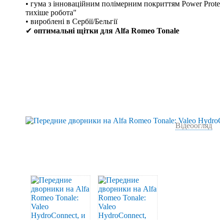
• гума з інноваційним полімерним покриттям Power Protec
тихіше робота"
• вироблені в Сербії/Бельгії
✔
оптимальні щітки для Alfa Romeo Tonale
Відеоогляд