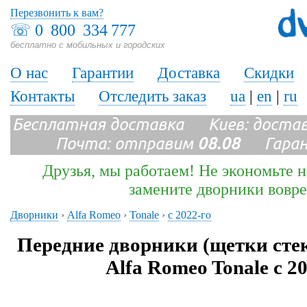
Перезвонить к вам?
☏
0 800 334 777
бесплатно с мобильных и городских
О нас
Гарантии
Доставка
Скидки
Контакты
Отследить заказ
ua
|
en
|
ru
Бесплатная доставка Киев: доста
Почта: отправим
08.08
Гарант
Друзья, мы работаем! Не экономьте н
замените дворники вовр
Дворники
›
Alfa Romeo
›
Tonale
›
с 2022-го
Передние дворники (щетки сте
Alfa Romeo Tonale с 2