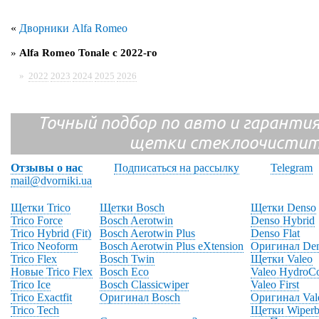
«
Дворники Alfa Romeo
»
Alfa Romeo Tonale с 2022-го
»
2022
2023
2024
2025
2026
Точный подбор по авто и гарантия
щетки стеклоочистит
Отзывы о нас
Подписаться на рассылку
Telegram
mail@dvorniki.ua
Щетки Trico
Щетки Bosch
Щетки Denso
Trico Force
Bosch Aerotwin
Denso Hybrid
Trico Hybrid (Fit)
Bosch Aerotwin Plus
Denso Flat
Trico Neoform
Bosch Aerotwin Plus eXtension
Оригинал De
Trico Flex
Bosch Twin
Щетки Valeo
Новые Trico Flex
Bosch Eco
Valeo HydroC
Trico Ice
Bosch Classicwiper
Valeo First
Trico Exactfit
Оригинал Bosch
Оригинал Val
Trico Tech
Щетки Wiperb