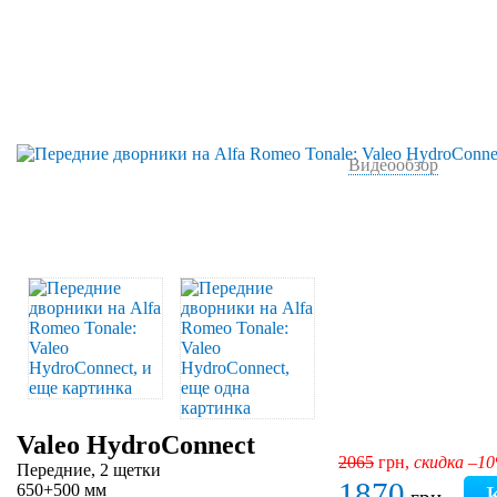
Видеообзор
Valeo HydroConnect
2065
грн,
скидка –1
Передние, 2 щетки
1870
650+500 мм