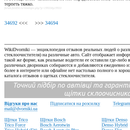
терпеть тяжко.
forum.ford34.ru/viewtopic.php?p=19933#p19933
34692
<<< >>>
34694
WikiDvorniki — энциклопедия отзывов реальных людей о раз
стеклоочистителя) на различные авто. Сайт отображает инфор
такой же форме, как реальные водители ее оставили где-либо 
различных дворниках собираются и добавляются ежедневно из
более в интернете или офлайне нет настолько полного и хор
каталога отзывов о щетках стеклоочистителя.
Точний підбір по автівці та гарантія
щітки склоочисник
Відгуки про нас
Підписатися на розсилку
Telegram
mail@dvorniki.ua
Щітки Trico
Щітки Bosch
Щітки Denso
Trico Force
Bosch Aerotwin
Denso Hybrid