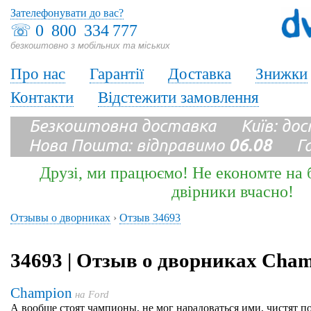
Зателефонувати до вас?
☏
0 800 334 777
безкоштовно з мобільних та міських
Про нас
Гарантії
Доставка
Знижки
Контакти
Відстежити замовлення
Безкоштовна доставка Київ: до
Нова Пошта: відправимо
06.08
Гара
Друзі, ми працюємо! Не економте на б
двірники вчасно!
Отзывы о дворниках
›
Отзыв 34693
34693 | Отзыв о дворниках Cha
Champion
на
Ford
А вообще стоят чампионы, не мог нарадоваться ими, чистят 