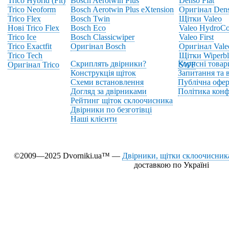
Trico Hybrid (Fit)
Bosch Aerotwin Plus
Denso Flat
Trico Neoform
Bosch Aerotwin Plus eXtension
Оригінал Den
Trico Flex
Bosch Twin
Щітки Valeo
Нові Trico Flex
Bosch Eco
Valeo HydroCo
Trico Ice
Bosch Classicwiper
Valeo First
Trico Exactfit
Оригінал Bosch
Оригінал Vale
Trico Tech
Щітки Wiperbl
Скриплять двірники?
Корисні товар
Оригінал Trico
SWF
Конструкція щіток
Запитання та в
Схеми встановлення
Публічна офер
Догляд за двірниками
Політика конф
Рейтинг щіток склоочисника
Двірники по безготівці
Наші клієнти
©2009—2025 Dvorniki.ua™ —
Двірники, щітки склоочисника
доставкою по Україні