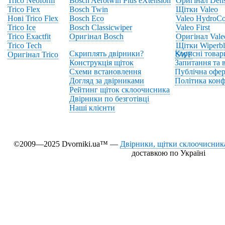
Trico Neoform
Bosch Aerotwin Plus eXtension
Оригінал Den
Trico Flex
Bosch Twin
Щітки Valeo
Нові Trico Flex
Bosch Eco
Valeo HydroCo
Trico Ice
Bosch Classicwiper
Valeo First
Trico Exactfit
Оригінал Bosch
Оригінал Vale
Trico Tech
Щітки Wiperbl
Скриплять двірники?
Корисні товар
Оригінал Trico
SWF
Конструкція щіток
Запитання та в
Схеми встановлення
Публічна офер
Догляд за двірниками
Політика конф
Рейтинг щіток склоочисника
Двірники по безготівці
Наші клієнти
©2009—2025 Dvorniki.ua™ —
Двірники, щітки склоочисника
доставкою по Україні