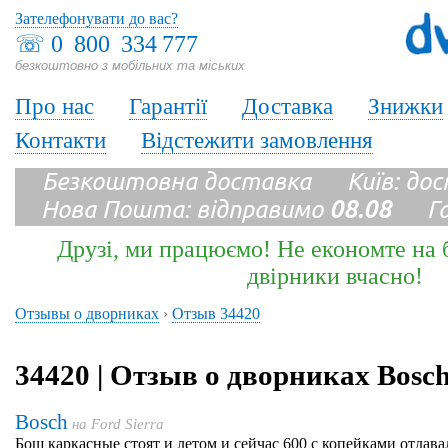
Зателефонувати до вас?
☏
0 800 334 777
безкоштовно з мобільних та міських
Про нас
Гарантії
Доставка
Знижки
Контакти
Відстежити замовлення
Безкоштовна доставка Київ: до
Нова Пошта: відправимо
08.08
Гара
Друзі, ми працюємо! Не економте на б
двірники вчасно!
Отзывы о дворниках
›
Отзыв 34420
34420 | Отзыв о дворниках Bosc
Bosch
на
Ford Sierra
Бош каркасные стоят и летом и сейчас 600 с копейками отдава