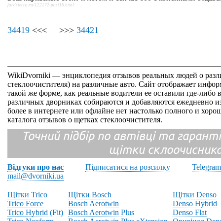
fordsierra.ru/122172-post16.html
34419
<<< >>>
34421
WikiDvorniki — энциклопедия отзывов реальных людей о раз
стеклоочистителя) на различные авто. Сайт отображает инфор
такой же форме, как реальные водители ее оставили где-либо 
различных дворниках собираются и добавляются ежедневно из
более в интернете или офлайне нет настолько полного и хор
каталога отзывов о щетках стеклоочистителя.
Точний підбір по автівці та гарантія
щітки склоочисник
Відгуки про нас
Підписатися на розсилку
Telegram
mail@dvorniki.ua
Щітки Trico
Щітки Bosch
Щітки Denso
Trico Force
Bosch Aerotwin
Denso Hybrid
Trico Hybrid (Fit)
Bosch Aerotwin Plus
Denso Flat