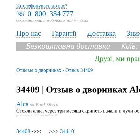
Зателефонувати до вас?
☏
0 800 334 777
безкоштовно з мобільних та міських
Про нас
Гарантії
Доставка
Зни
Безкоштовна доставка Київ:
Друзі, ми пра
Отзывы о дворниках
›
Отзыв 34409
34409 | Отзыв о дворниках Al
Alca
на
Ford Sierra
Стояли алка, через три месяца скрипеть начали и лучи ост
fordsierra.ru/172276-post6.html
34408
<<< >>>
34410