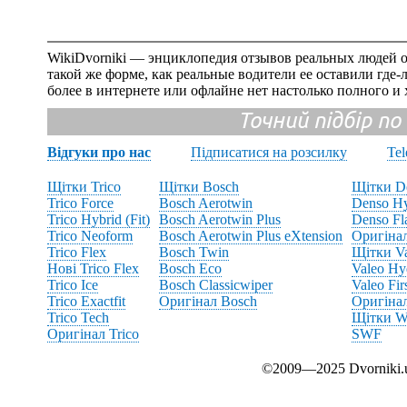
WikiDvorniki — энциклопедия отзывов реальных людей о
такой же форме, как реальные водители ее оставили где
более в интернете или офлайне нет настолько полного и
Точний підбір по
Відгуки про нас
Підписатися на розсилку
Te
Щітки Trico
Щітки Bosch
Щітки D
Trico Force
Bosch Aerotwin
Denso Hy
Trico Hybrid (Fit)
Bosch Aerotwin Plus
Denso Fl
Trico Neoform
Bosch Aerotwin Plus eXtension
Оригіна
Trico Flex
Bosch Twin
Щітки V
Нові Trico Flex
Bosch Eco
Valeo Hy
Trico Ice
Bosch Classicwiper
Valeo Fir
Trico Exactfit
Оригінал Bosch
Оригінал
Trico Tech
Щітки Wi
Оригінал Trico
SWF
©2009—2025 Dvornik