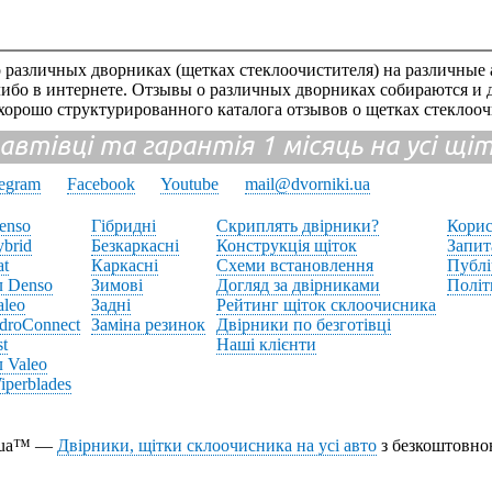
 различных дворниках (щетках стеклоочистителя) на различные 
-либо в интернете. Отзывы о различных дворниках собираются и 
 хорошо структурированного каталога отзывов о щетках стеклооч
 автівці та гарантія 1 місяць на усі щ
legram
Facebook
Youtube
mail@dvorniki.ua
enso
Гібридні
Скриплять двірники?
Корис
brid
Безкаркасні
Конструкція щіток
Запит
at
Каркасні
Схеми встановлення
Публі
л Denso
Зимові
Догляд за двірниками
Політ
aleo
Задні
Рейтинг щіток склоочисника
droConnect
Заміна резинок
Двірники по безготівці
st
Наші клієнти
 Valeo
perblades
i.ua™ —
Двірники, щітки склоочисника на усі авто
з безкоштовно