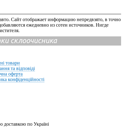
авто. Сайт отображает информацию непредвзято, в точно
добавляются ежедневно из сотен источников. Нигде
истителя.
ітки склоочисника
ні товари
ання та відповіді
чна оферта
ика конфіденційності
ю доставкою по Україні