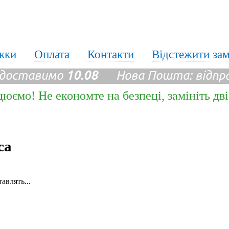
жки
Оплата
Контакти
Відстежити за
 доставимо
10.08
Нова Пошта: відпр
цюємо! Не економте на безпеці, замініть дв
ca
авлять...