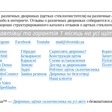
 различных дворниках (щетках стеклоочистителя) на различные 
-либо в интернете. Отзывы о различных дворниках собираются и 
 хорошо структурированного каталога отзывов о щетках стеклооч
 автівці та гарантія 1 місяць на усі щ
legram
Facebook
Youtube
mail@dvorniki.ua
enso
Гібридні
Скриплять двірники?
Корис
brid
Безкаркасні
Конструкція щіток
Запит
at
Каркасні
Схеми встановлення
Публі
л Denso
Зимові
Догляд за двірниками
Політ
aleo
Задні
Рейтинг щіток склоочисника
droConnect
Заміна резинок
Двірники по безготівці
st
Наші клієнти
 Valeo
perblades
i.ua™ —
Двірники, щітки склоочисника на усі авто
з безкоштовно