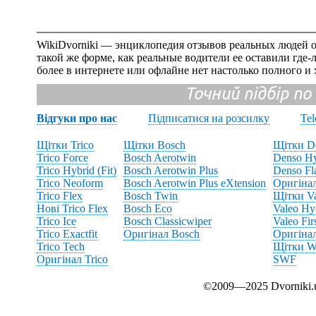
WikiDvorniki — энциклопедия отзывов реальных людей о
такой же форме, как реальные водители ее оставили где
более в интернете или офлайне нет настолько полного и
Точний підбір по
Відгуки про нас
Підписатися на розсилку
Te
Щітки Trico
Щітки Bosch
Щітки D
Trico Force
Bosch Aerotwin
Denso Hy
Trico Hybrid (Fit)
Bosch Aerotwin Plus
Denso Fl
Trico Neoform
Bosch Aerotwin Plus eXtension
Оригіна
Trico Flex
Bosch Twin
Щітки V
Нові Trico Flex
Bosch Eco
Valeo Hy
Trico Ice
Bosch Classicwiper
Valeo Fir
Trico Exactfit
Оригінал Bosch
Оригінал
Trico Tech
Щітки Wi
Оригінал Trico
SWF
©2009—2025 Dvornik