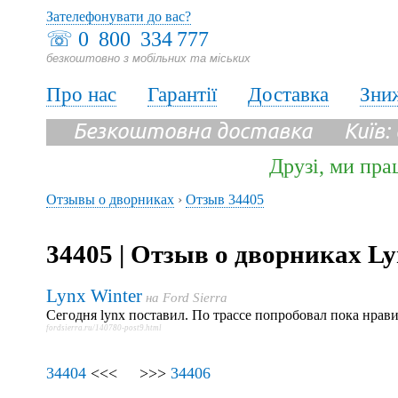
Зателефонувати до вас?
☏
0 800 334 777
безкоштовно з мобільних та міських
Про нас
Гарантії
Доставка
Зни
Безкоштовна доставка Київ:
Друзі, ми пра
Отзывы о дворниках
›
Отзыв 34405
34405 | Отзыв о дворниках Ly
Lynx Winter
на
Ford Sierra
Сегодня lynx поставил. По трассе попробовал пока нрави
fordsierra.ru/140780-post9.html
34404
<<< >>>
34406