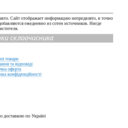
авто. Сайт отображает информацию непредвзято, в точно
добавляются ежедневно из сотен источников. Нигде
истителя.
ітки склоочисника
ні товари
ання та відповіді
чна оферта
ика конфіденційності
ю доставкою по Україні