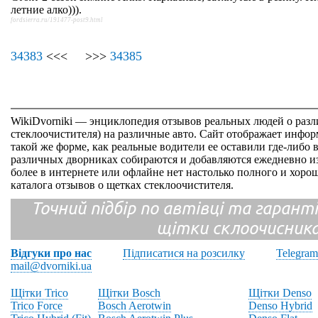
летние алко))).
fordsierra.ru/191477-post9.html
34383
<<< >>>
34385
WikiDvorniki — энциклопедия отзывов реальных людей о раз
стеклоочистителя) на различные авто. Сайт отображает инфор
такой же форме, как реальные водители ее оставили где-либо 
различных дворниках собираются и добавляются ежедневно из
более в интернете или офлайне нет настолько полного и хор
каталога отзывов о щетках стеклоочистителя.
Точний підбір по автівці та гарантія
щітки склоочисник
Відгуки про нас
Підписатися на розсилку
Telegram
mail@dvorniki.ua
Щітки Trico
Щітки Bosch
Щітки Denso
Trico Force
Bosch Aerotwin
Denso Hybrid