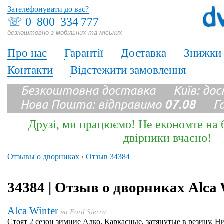
Зателефонувати до вас?
☏
0 800 334 777
безкоштовно з мобільних та міських
Про нас
Гарантії
Доставка
Знижки
Контакти
Відстежити замовлення
Безкоштовна доставка Київ: до
Нова Пошта: відправимо
07.08
Гара
Друзі, ми працюємо! Не економте на б
двірники вчасно!
Отзывы о дворниках
›
Отзыв 34384
34384 | Отзыв о дворниках Alca 
Alca Winter
на
Ford Sierra
Стоят 2 сезон зимние Алко. Каркасные, затянутые в резину. Ни