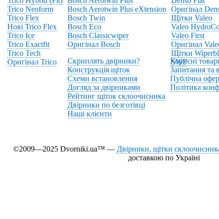
Trico Hybrid (Fit)
Bosch Aerotwin Plus
Denso Flat
Trico Neoform
Bosch Aerotwin Plus eXtension
Оригінал Den
Trico Flex
Bosch Twin
Щітки Valeo
Нові Trico Flex
Bosch Eco
Valeo HydroCo
Trico Ice
Bosch Classicwiper
Valeo First
Trico Exactfit
Оригінал Bosch
Оригінал Vale
Trico Tech
Щітки Wiperbl
Скриплять двірники?
Корисні товар
Оригінал Trico
SWF
Конструкція щіток
Запитання та в
Схеми встановлення
Публічна офер
Догляд за двірниками
Політика конф
Рейтинг щіток склоочисника
Двірники по безготівці
Наші клієнти
©2009—2025 Dvorniki.ua™ —
Двірники, щітки склоочисника
доставкою по Україні