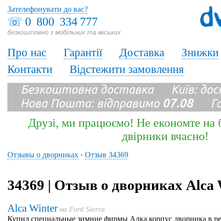
Зателефонувати до вас?
☏
0 800 334 777
безкоштовно з мобільних та міських
Про нас
Гарантії
Доставка
Знижки
Контакти
Відстежити замовлення
Безкоштовна доставка Київ: до
Нова Пошта: відправимо
07.08
Гара
Друзі, ми працюємо! Не економте на б
двірники вчасно!
Отзывы о дворниках
›
Отзыв 34369
34369 | Отзыв о дворниках Alca 
Alca Winter
на
Ford Sierra
Купил специальные зимние фирмы Алка.корпус дворника в ре