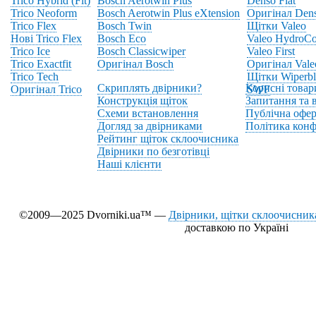
Trico Hybrid (Fit)
Bosch Aerotwin Plus
Denso Flat
Trico Neoform
Bosch Aerotwin Plus eXtension
Оригінал Den
Trico Flex
Bosch Twin
Щітки Valeo
Нові Trico Flex
Bosch Eco
Valeo HydroCo
Trico Ice
Bosch Classicwiper
Valeo First
Trico Exactfit
Оригінал Bosch
Оригінал Vale
Trico Tech
Щітки Wiperbl
Скриплять двірники?
Корисні товар
Оригінал Trico
SWF
Конструкція щіток
Запитання та в
Схеми встановлення
Публічна офер
Догляд за двірниками
Політика конф
Рейтинг щіток склоочисника
Двірники по безготівці
Наші клієнти
©2009—2025 Dvorniki.ua™ —
Двірники, щітки склоочисника
доставкою по Україні