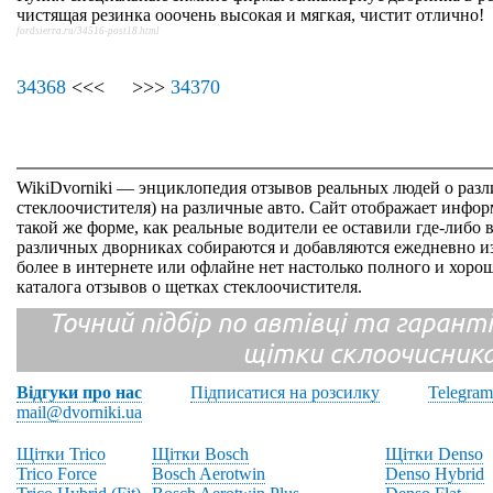
чистящая резинка ооочень высокая и мягкая, чистит отлично!
fordsierra.ru/34516-post18.html
34368
<<< >>>
34370
WikiDvorniki — энциклопедия отзывов реальных людей о раз
стеклоочистителя) на различные авто. Сайт отображает инфор
такой же форме, как реальные водители ее оставили где-либо 
различных дворниках собираются и добавляются ежедневно из
более в интернете или офлайне нет настолько полного и хор
каталога отзывов о щетках стеклоочистителя.
Точний підбір по автівці та гарантія
щітки склоочисник
Відгуки про нас
Підписатися на розсилку
Telegram
mail@dvorniki.ua
Щітки Trico
Щітки Bosch
Щітки Denso
Trico Force
Bosch Aerotwin
Denso Hybrid