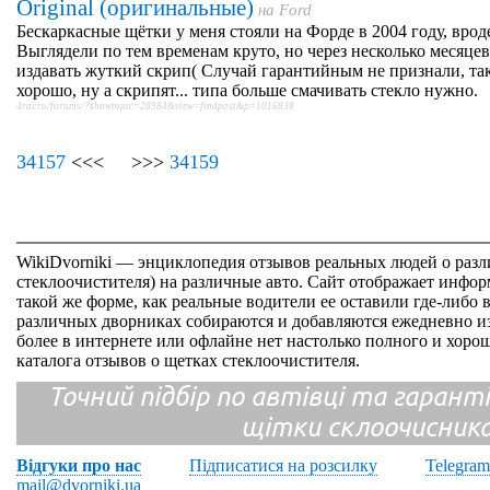
Original (оригинальные)
на
Ford
Бескаркасные щётки у меня стояли на Форде в 2004 году, врод
Выглядели по тем временам круто, но через несколько месяце
издавать жуткий скрип( Случай гарантийным не признали, так
хорошо, ну а скрипят... типа больше смачивать стекло нужно.
4rav.ru/forums/?showtopic=28984&view=findpost&p=1016838
34157
<<< >>>
34159
WikiDvorniki — энциклопедия отзывов реальных людей о раз
стеклоочистителя) на различные авто. Сайт отображает инфор
такой же форме, как реальные водители ее оставили где-либо 
различных дворниках собираются и добавляются ежедневно из
более в интернете или офлайне нет настолько полного и хор
каталога отзывов о щетках стеклоочистителя.
Точний підбір по автівці та гарантія
щітки склоочисник
Відгуки про нас
Підписатися на розсилку
Telegram
mail@dvorniki.ua