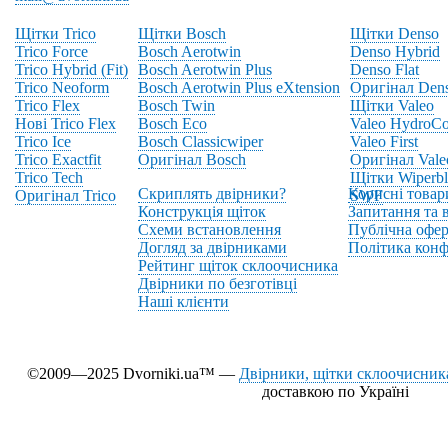
Щітки Trico
Щітки Bosch
Щітки Denso
Trico Force
Bosch Aerotwin
Denso Hybrid
Trico Hybrid (Fit)
Bosch Aerotwin Plus
Denso Flat
Trico Neoform
Bosch Aerotwin Plus eXtension
Оригінал Den
Trico Flex
Bosch Twin
Щітки Valeo
Нові Trico Flex
Bosch Eco
Valeo HydroCo
Trico Ice
Bosch Classicwiper
Valeo First
Trico Exactfit
Оригінал Bosch
Оригінал Vale
Trico Tech
Щітки Wiperbl
Скриплять двірники?
Корисні товар
Оригінал Trico
SWF
Конструкція щіток
Запитання та в
Схеми встановлення
Публічна офер
Догляд за двірниками
Політика конф
Рейтинг щіток склоочисника
Двірники по безготівці
Наші клієнти
©2009—2025 Dvorniki.ua™ —
Двірники, щітки склоочисника
доставкою по Україні