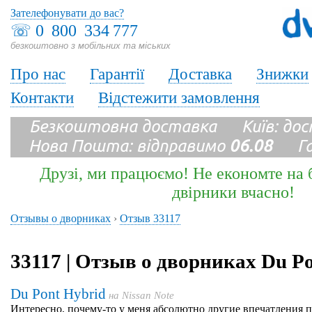
Зателефонувати до вас?
☏
0 800 334 777
безкоштовно з мобільних та міських
Про нас
Гарантії
Доставка
Знижки
Контакти
Відстежити замовлення
Безкоштовна доставка Київ: до
Нова Пошта: відправимо
06.08
Гара
Друзі, ми працюємо! Не економте на б
двірники вчасно!
Отзывы о дворниках
›
Отзыв 33117
33117 | Отзыв о дворниках Du P
Du Pont Hybrid
на
Nissan Note
Интересно, почему-то у меня абсолютно другие впечатления п