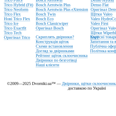
Trico Force
Bosch Aerotwin
Denso Hybrid
Trico Hybrid (Fit)
Bosch Aerotwin Plus
Denso Flat
Trico Neoform
Bosch Aerotwin Plus eXtension
Оригінал Den
Trico Flex
Bosch Twin
Щітки Valeo
Нові Trico Flex
Bosch Eco
Valeo HydroCo
Trico Ice
Bosch Classicwiper
Valeo First
Trico Exactfit
Оригінал Bosch
Оригінал Vale
Trico Tech
Щітки Wiperbl
Скриплять двірники?
Корисні товар
Оригінал Trico
SWF
Конструкція щіток
Запитання та в
Схеми встановлення
Публічна офер
Догляд за двірниками
Політика конф
Рейтинг щіток склоочисника
Двірники по безготівці
Наші клієнти
©2009—2025 Dvorniki.ua™ —
Двірники, щітки склоочисника
доставкою по Україні