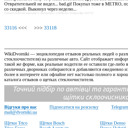
Отвратительней не видел... bad.gif Покупал тоже в METRO, по
со скидкой. Выкинул через неделю...
clubnote.ru/forum/index.php?s=&showtopic=1268&view=findpost&p=363753
33116
<<< >>>
33118
WikiDvorniki — энциклопедия отзывов реальных людей о раз
стеклоочистителя) на различные авто. Сайт отображает инфор
такой же форме, как реальные водители ее оставили где-либо 
различных дворниках собираются и добавляются ежедневно из
более в интернете или офлайне нет настолько полного и хор
каталога отзывов о щетках стеклоочистителя.
Точний підбір по автівці та гарантія
щітки склоочисник
Відгуки про нас
Підписатися на розсилку
Telegram
mail@dvorniki.ua
Щітки Trico
Щітки Bosch
Щітки Denso