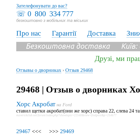
Зателефонувати до вас?
☏
0 800 334 777
безкоштовно з мобільних та міських
Про нас
Гарантії
Доставка
Зни
Безкоштовна доставка Київ:
Друзі, ми пра
Отзывы о дворниках
›
Отзыв 29468
29468 | Отзыв о дворниках Х
Хорс Акробат
на
Ford
ставил щетки акробат(они же хорс) справа 22, слева 24 
maverickclub.net/forum/index.php?showtopic=22540&view=findpost&p=254677
29467
<<< >>>
29469