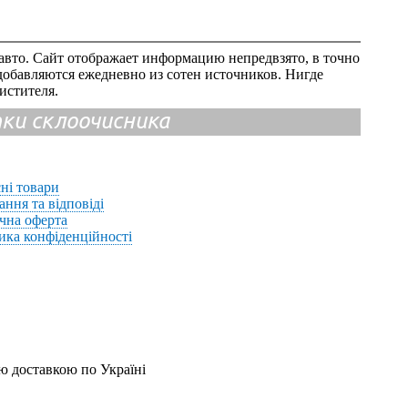
авто. Сайт отображает информацию непредвзято, в точно
добавляются ежедневно из сотен источников. Нигде
истителя.
ітки склоочисника
ні товари
ання та відповіді
чна оферта
ика конфіденційності
ю доставкою по Україні