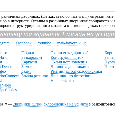
 различных дворниках (щетках стеклоочистителя) на различные 
-либо в интернете. Отзывы о различных дворниках собираются и 
 хорошо структурированного каталога отзывов о щетках стеклооч
 автівці та гарантія 1 місяць на усі щ
legram
Facebook
Youtube
mail@dvorniki.ua
enso
Гібридні
Скриплять двірники?
Корис
brid
Безкаркасні
Конструкція щіток
Запит
at
Каркасні
Схеми встановлення
Публі
л Denso
Зимові
Догляд за двірниками
Політ
aleo
Задні
Рейтинг щіток склоочисника
droConnect
Заміна резинок
Двірники по безготівці
st
Наші клієнти
 Valeo
perblades
i.ua™ —
Двірники, щітки склоочисника на усі авто
з безкоштовно