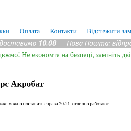
жки
Оплата
Контакти
Відстежити за
 доставимо
10.08
Нова Пошта: відпр
цюємо! Не економте на безпеці, замініть дв
орс Акробат
также можно поставить справа 20-21. отлично работают.