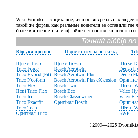
WikiDvorniki — энциклопедия отзывов реальных людей о
такой же форме, как реальные водители ее оставили где
более в интернете или офлайне нет настолько полного и
Точний підбір по
Відгуки про нас
Підписатися на розсилку
Te
Щітки Trico
Щітки Bosch
Щітки D
Trico Force
Bosch Aerotwin
Denso Hy
Trico Hybrid (Fit)
Bosch Aerotwin Plus
Denso Fl
Trico Neoform
Bosch Aerotwin Plus eXtension
Оригіна
Trico Flex
Bosch Twin
Щітки V
Нові Trico Flex
Bosch Eco
Valeo Hy
Trico Ice
Bosch Classicwiper
Valeo Fir
Trico Exactfit
Оригінал Bosch
Оригінал
Trico Tech
Щітки Wi
Оригінал Trico
SWF
©2009—2025 Dvornik