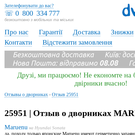
Зателефонувати до вас?
☏
0 800 334 777
безкоштовно з мобільних та міських
Про нас
Гарантії
Доставка
Знижки
Контакти
Відстежити замовлення
Безкоштовна доставка Київ: до
Нова Пошта: відправимо
08.08
Гара
Друзі, ми працюємо! Не економте на б
двірники вчасно!
Отзывы о дворниках
›
Отзыв 25951
25951 | Отзыв о дворниках M
Maruenu
на
Hyundai Sonata
да, походу только японские Maruenu имеют герметично запаян