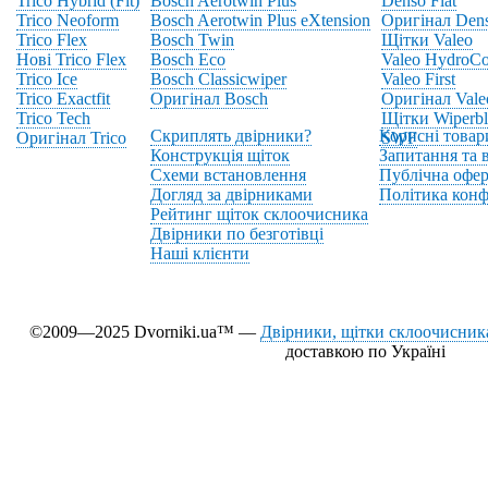
Trico Hybrid (Fit)
Bosch Aerotwin Plus
Denso Flat
Trico Neoform
Bosch Aerotwin Plus eXtension
Оригінал Den
Trico Flex
Bosch Twin
Щітки Valeo
Нові Trico Flex
Bosch Eco
Valeo HydroCo
Trico Ice
Bosch Classicwiper
Valeo First
Trico Exactfit
Оригінал Bosch
Оригінал Vale
Trico Tech
Щітки Wiperbl
Скриплять двірники?
Корисні товар
Оригінал Trico
SWF
Конструкція щіток
Запитання та в
Схеми встановлення
Публічна офер
Догляд за двірниками
Політика конф
Рейтинг щіток склоочисника
Двірники по безготівці
Наші клієнти
©2009—2025 Dvorniki.ua™ —
Двірники, щітки склоочисника
доставкою по Україні