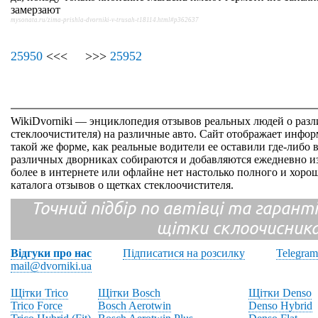
замерзают
mysonata.ru/zima-prishla-dvorniki-v-trusah-t18114.html#p362637
25950
<<< >>>
25952
WikiDvorniki — энциклопедия отзывов реальных людей о раз
стеклоочистителя) на различные авто. Сайт отображает инфор
такой же форме, как реальные водители ее оставили где-либо 
различных дворниках собираются и добавляются ежедневно из
более в интернете или офлайне нет настолько полного и хор
каталога отзывов о щетках стеклоочистителя.
Точний підбір по автівці та гарантія
щітки склоочисник
Відгуки про нас
Підписатися на розсилку
Telegram
mail@dvorniki.ua
Щітки Trico
Щітки Bosch
Щітки Denso
Trico Force
Bosch Aerotwin
Denso Hybrid