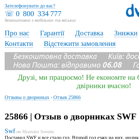
Зателефонувати до вас?
☏
0 800 334 777
безкоштовно з мобільних та міських
Про нас
Гарантії
Доставка
Знижки
Контакти
Відстежити замовлення
Безкоштовна доставка Київ: до
Нова Пошта: відправимо
06.08
Гара
Друзі, ми працюємо! Не економте на б
двірники вчасно!
Отзывы о дворниках
›
Отзыв 25866
25866 | Отзыв о дворниках SWF
Swf
на
Hyundai Sonata
Поставил SWF и все стало гуд. Второй год езжу на них, индик