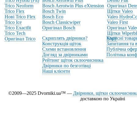
Trico Hybrid (Fit)
Bosch Aerotwin Plus
Denso Flat
Trico Neoform
Bosch Aerotwin Plus eXtension
Оригінал Den
Trico Flex
Bosch Twin
Щітки Valeo
Нові Trico Flex
Bosch Eco
Valeo HydroCo
Trico Ice
Bosch Classicwiper
Valeo First
Trico Exactfit
Оригінал Bosch
Оригінал Vale
Trico Tech
Щітки Wiperbl
Скриплять двірники?
Корисні товар
Оригінал Trico
SWF
Конструкція щіток
Запитання та в
Схеми встановлення
Публічна офер
Догляд за двірниками
Політика конф
Рейтинг щіток склоочисника
Двірники по безготівці
Наші клієнти
©2009—2025 Dvorniki.ua™ —
Двірники, щітки склоочисника
доставкою по Україні