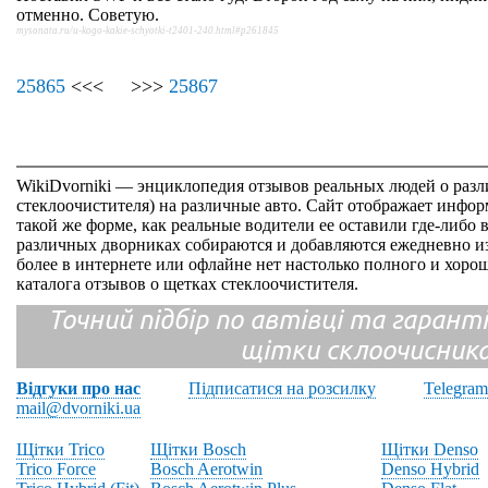
отменно. Советую.
mysonata.ru/u-kogo-kakie-schyotki-t2401-240.html#p261845
25865
<<< >>>
25867
WikiDvorniki — энциклопедия отзывов реальных людей о раз
стеклоочистителя) на различные авто. Сайт отображает инфор
такой же форме, как реальные водители ее оставили где-либо 
различных дворниках собираются и добавляются ежедневно из
более в интернете или офлайне нет настолько полного и хор
каталога отзывов о щетках стеклоочистителя.
Точний підбір по автівці та гарантія
щітки склоочисник
Відгуки про нас
Підписатися на розсилку
Telegram
mail@dvorniki.ua
Щітки Trico
Щітки Bosch
Щітки Denso
Trico Force
Bosch Aerotwin
Denso Hybrid