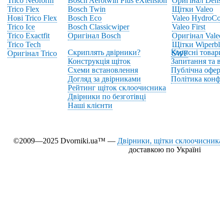
Trico Neoform
Bosch Aerotwin Plus eXtension
Оригінал Den
Trico Flex
Bosch Twin
Щітки Valeo
Нові Trico Flex
Bosch Eco
Valeo HydroCo
Trico Ice
Bosch Classicwiper
Valeo First
Trico Exactfit
Оригінал Bosch
Оригінал Vale
Trico Tech
Щітки Wiperbl
Скриплять двірники?
Корисні товар
Оригінал Trico
SWF
Конструкція щіток
Запитання та в
Схеми встановлення
Публічна офер
Догляд за двірниками
Політика конф
Рейтинг щіток склоочисника
Двірники по безготівці
Наші клієнти
©2009—2025 Dvorniki.ua™ —
Двірники, щітки склоочисника
доставкою по Україні