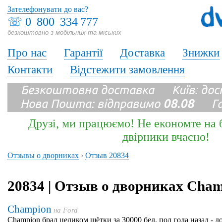
Зателефонувати до вас?
☏
0 800 334 777
безкоштовно з мобільних та міських
Про нас
Гарантії
Доставка
Знижки
Контакти
Відстежити замовлення
Безкоштовна доставка Київ: до
Нова Пошта: відправимо
08.08
Гара
Друзі, ми працюємо! Не економте на б
двірники вчасно!
Отзывы о дворниках
›
Отзыв 20834
20834 | Отзыв о дворниках Cha
Champion
на
Ford
Champion брал целиком щётки за 30000 бел. пол года назад - д