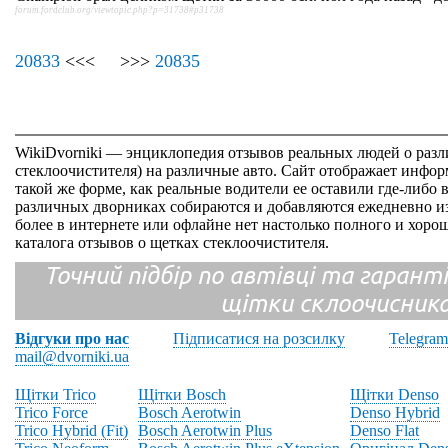
forum.fordclub.org/viewtopic.php?p=31738#p31738
20833
<<< >>>
20835
WikiDvorniki — энциклопедия отзывов реальных людей о раз
стеклоочистителя) на различные авто. Сайт отображает инфор
такой же форме, как реальные водители ее оставили где-либо 
различных дворниках собираются и добавляются ежедневно из
более в интернете или офлайне нет настолько полного и хор
каталога отзывов о щетках стеклоочистителя.
Точний підбір по автівці та гарантія
щітки склоочисник
Відгуки про нас
Підписатися на розсилку
Telegram
mail@dvorniki.ua
Щітки Trico
Щітки Bosch
Щітки Denso
Trico Force
Bosch Aerotwin
Denso Hybrid
Trico Hybrid (Fit)
Bosch Aerotwin Plus
Denso Flat