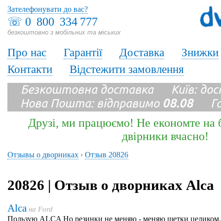
Зателефонувати до вас?
☏
0 800 334 777
безкоштовно з мобільних та міських
Про нас
Гарантії
Доставка
Знижки
Контакти
Відстежити замовлення
Безкоштовна доставка Київ: до
Нова Пошта: відправимо
08.08
Гара
Друзі, ми працюємо! Не економте на б
двірники вчасно!
Отзывы о дворниках
›
Отзыв 20826
20826 | Отзыв о дворниках Alca
Alca
на
Ford
Пользую ALCA Но резинки не меняю - меняю щетки целиком.