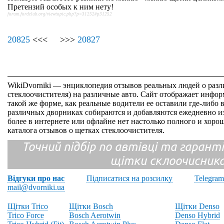
Претензий особых к ним нету!
forum.fordclub.org/viewtopic.php?p=31252#p31252
20825
<<< >>>
20827
WikiDvorniki — энциклопедия отзывов реальных людей о раз
стеклоочистителя) на различные авто. Сайт отображает инфор
такой же форме, как реальные водители ее оставили где-либо 
различных дворниках собираются и добавляются ежедневно из
более в интернете или офлайне нет настолько полного и хор
каталога отзывов о щетках стеклоочистителя.
Точний підбір по автівці та гарантія
щітки склоочисник
Відгуки про нас
Підписатися на розсилку
Telegram
mail@dvorniki.ua
Щітки Trico
Щітки Bosch
Щітки Denso
Trico Force
Bosch Aerotwin
Denso Hybrid