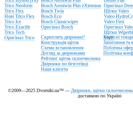
Trico Hybrid (Fit)
Bosch Aerotwin Plus
Denso Flat
Trico Neoform
Bosch Aerotwin Plus eXtension
Оригінал Den
Trico Flex
Bosch Twin
Щітки Valeo
Нові Trico Flex
Bosch Eco
Valeo HydroCo
Trico Ice
Bosch Classicwiper
Valeo First
Trico Exactfit
Оригінал Bosch
Оригінал Vale
Trico Tech
Щітки Wiperbl
Скриплять двірники?
Корисні товар
Оригінал Trico
SWF
Конструкція щіток
Запитання та в
Схеми встановлення
Публічна офер
Догляд за двірниками
Політика конф
Рейтинг щіток склоочисника
Двірники по безготівці
Наші клієнти
©2009—2025 Dvorniki.ua™ —
Двірники, щітки склоочисника
доставкою по Україні