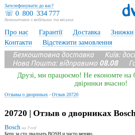
Зателефонувати до вас?
☏
0 800 334 777
безкоштовно з мобільних та міських
Про нас
Гарантії
Доставка
Знижки
Контакти
Відстежити замовлення
Безкоштовна доставка Київ: до
Нова Пошта: відправимо
08.08
Гара
Друзі, ми працюємо! Не економте на б
двірники вчасно!
Отзывы о дворниках
›
Отзыв 20720
20720 | Отзыв о дворниках Bosc
Bosch
на
Ford
Беру за сто двадцать BOSH и часто меняю.