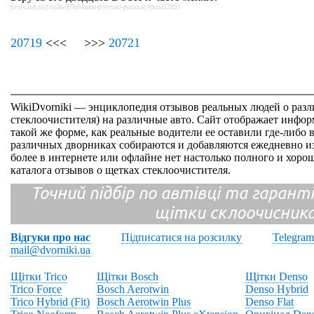
ford-club.ru/f/talks/9760-kakie-dvorniki-postavit/#post57891
20719
<<< >>>
20721
WikiDvorniki — энциклопедия отзывов реальных людей о раз
стеклоочистителя) на различные авто. Сайт отображает инфор
такой же форме, как реальные водители ее оставили где-либо 
различных дворниках собираются и добавляются ежедневно из
более в интернете или офлайне нет настолько полного и хор
каталога отзывов о щетках стеклоочистителя.
Точний підбір по автівці та гарантія
щітки склоочисник
Відгуки про нас
Підписатися на розсилку
Telegram
mail@dvorniki.ua
Щітки Trico
Щітки Bosch
Щітки Denso
Trico Force
Bosch Aerotwin
Denso Hybrid
Trico Hybrid (Fit)
Bosch Aerotwin Plus
Denso Flat