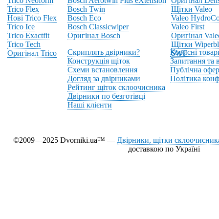
Trico Neoform
Bosch Aerotwin Plus eXtension
Оригінал Den
Trico Flex
Bosch Twin
Щітки Valeo
Нові Trico Flex
Bosch Eco
Valeo HydroCo
Trico Ice
Bosch Classicwiper
Valeo First
Trico Exactfit
Оригінал Bosch
Оригінал Vale
Trico Tech
Щітки Wiperbl
Скриплять двірники?
Корисні товар
Оригінал Trico
SWF
Конструкція щіток
Запитання та в
Схеми встановлення
Публічна офер
Догляд за двірниками
Політика конф
Рейтинг щіток склоочисника
Двірники по безготівці
Наші клієнти
©2009—2025 Dvorniki.ua™ —
Двірники, щітки склоочисника
доставкою по Україні