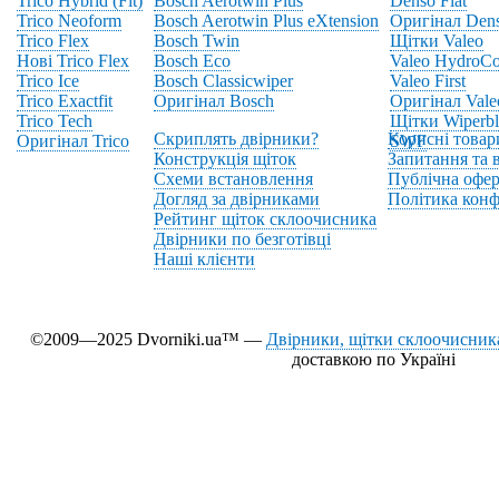
Trico Hybrid (Fit)
Bosch Aerotwin Plus
Denso Flat
Trico Neoform
Bosch Aerotwin Plus eXtension
Оригінал Den
Trico Flex
Bosch Twin
Щітки Valeo
Нові Trico Flex
Bosch Eco
Valeo HydroCo
Trico Ice
Bosch Classicwiper
Valeo First
Trico Exactfit
Оригінал Bosch
Оригінал Vale
Trico Tech
Щітки Wiperbl
Скриплять двірники?
Корисні товар
Оригінал Trico
SWF
Конструкція щіток
Запитання та в
Схеми встановлення
Публічна офер
Догляд за двірниками
Політика конф
Рейтинг щіток склоочисника
Двірники по безготівці
Наші клієнти
©2009—2025 Dvorniki.ua™ —
Двірники, щітки склоочисника
доставкою по Україні