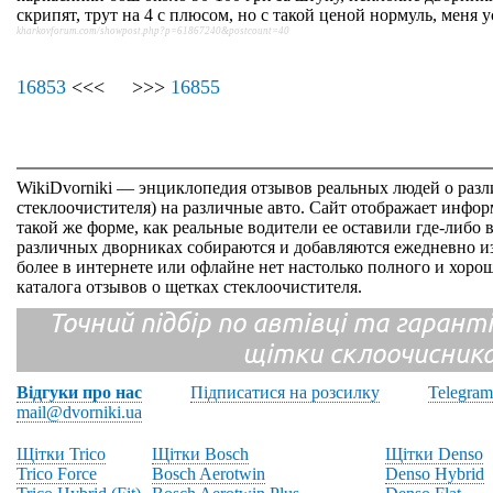
скрипят, трут на 4 с плюсом, но с такой ценой нормуль, меня 
kharkovforum.com/showpost.php?p=61867240&postcount=40
16853
<<< >>>
16855
WikiDvorniki — энциклопедия отзывов реальных людей о раз
стеклоочистителя) на различные авто. Сайт отображает инфор
такой же форме, как реальные водители ее оставили где-либо 
различных дворниках собираются и добавляются ежедневно из
более в интернете или офлайне нет настолько полного и хор
каталога отзывов о щетках стеклоочистителя.
Точний підбір по автівці та гарантія
щітки склоочисник
Відгуки про нас
Підписатися на розсилку
Telegram
mail@dvorniki.ua
Щітки Trico
Щітки Bosch
Щітки Denso
Trico Force
Bosch Aerotwin
Denso Hybrid