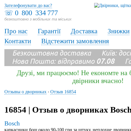
Зателефонувати до вас?
☏
0 800 334 777
безкоштовно з мобільних та міських
Про нас
Гарантії
Доставка
Знижки
Контакти
Відстежити замовлення
Безкоштовна доставка Київ: до
Нова Пошта: відправимо
07.08
Гара
Друзі, ми працюємо! Не економте на б
двірники вчасно!
Отзывы о дворниках
›
Отзыв 16854
16854 | Отзыв о дворниках Bosc
Bosch
каркасники бош около 90-100 грн за штуку, неплохие дворник