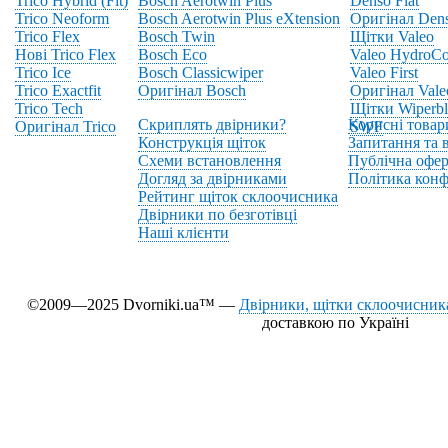
Trico Hybrid (Fit)
Bosch Aerotwin Plus
Denso Flat
Trico Neoform
Bosch Aerotwin Plus eXtension
Оригінал Den
Trico Flex
Bosch Twin
Щітки Valeo
Нові Trico Flex
Bosch Eco
Valeo HydroCo
Trico Ice
Bosch Classicwiper
Valeo First
Trico Exactfit
Оригінал Bosch
Оригінал Vale
Trico Tech
Щітки Wiperbl
Скриплять двірники?
Корисні товар
Оригінал Trico
SWF
Конструкція щіток
Запитання та в
Схеми встановлення
Публічна офер
Догляд за двірниками
Політика конф
Рейтинг щіток склоочисника
Двірники по безготівці
Наші клієнти
©2009—2025 Dvorniki.ua™ —
Двірники, щітки склоочисника
доставкою по Україні