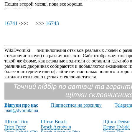
Пошел второй месяц, пока все хорошо.
ffclub.ru/topic/177905/
16741
<<< >>>
16743
WikiDvorniki — энциклопедия отзывов реальных людей о раз
стеклоочистителя) на различные авто. Сайт отображает инфор
такой же форме, как реальные водители ее оставили где-либо 
различных дворниках собираются и добавляются ежедневно из
более в интернете или офлайне нет настолько полного и хор
каталога отзывов о щетках стеклоочистителя.
Точний підбір по автівці та гарантія
щітки склоочисник
Відгуки про нас
Підписатися на розсилку
Telegram
mail@dvorniki.ua
Щітки Trico
Щітки Bosch
Щітки Denso
Trico Force
Bosch Aerotwin
Denso Hybrid