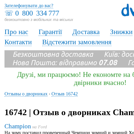
Зателефонувати до вас?
☏
0 800 334 777
безкоштовно з мобільних та міських
Про нас
Гарантії
Доставка
Знижки
Контакти
Відстежити замовлення
Безкоштовна доставка Київ: до
Нова Пошта: відправимо
07.08
Гара
Друзі, ми працюємо! Не економте на б
двірники вчасно!
Отзывы о дворниках
›
Отзыв 16742
16742 | Отзыв о дворниках Cha
Champion
на
Ford
На зиму поставил проверенный Чемпион зимний и зимний Хор