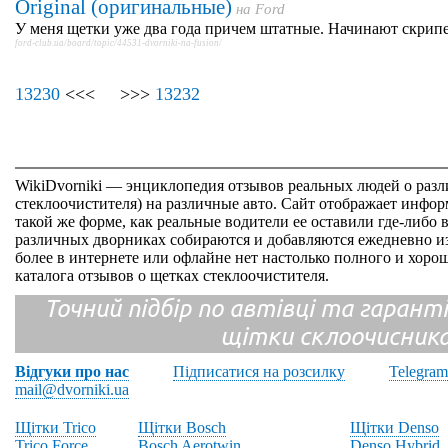
Original (оригинальные)
на
Ford
У меня щетки уже два года причем штатные. Начинают скрипет
ford-club.ua/board/topic/44531-dvorniki-na-fusion/
13230
<<< >>>
13232
WikiDvorniki — энциклопедия отзывов реальных людей о раз
стеклоочистителя) на различные авто. Сайт отображает инфор
такой же форме, как реальные водители ее оставили где-либо 
различных дворниках собираются и добавляются ежедневно из
более в интернете или офлайне нет настолько полного и хор
каталога отзывов о щетках стеклоочистителя.
Точний підбір по автівці та гарантія
щітки склоочисник
Відгуки про нас
Підписатися на розсилку
Telegram
mail@dvorniki.ua
Щітки Trico
Щітки Bosch
Щітки Denso
Trico Force
Bosch Aerotwin
Denso Hybrid