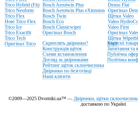
Trico Hybrid (Fit)
Bosch Aerotwin Plus
Denso Flat
Trico Neoform
Bosch Aerotwin Plus eXtension
Оригінал Den
Trico Flex
Bosch Twin
Щітки Valeo
Нові Trico Flex
Bosch Eco
Valeo HydroCo
Trico Ice
Bosch Classicwiper
Valeo First
Trico Exactfit
Оригінал Bosch
Оригінал Vale
Trico Tech
Щітки Wiperbl
Скриплять двірники?
Корисні товар
Оригінал Trico
SWF
Конструкція щіток
Запитання та в
Схеми встановлення
Публічна офер
Догляд за двірниками
Політика конф
Рейтинг щіток склоочисника
Двірники по безготівці
Наші клієнти
©2009—2025 Dvorniki.ua™ —
Двірники, щітки склоочисника
доставкою по Україні