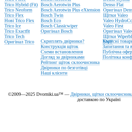
Trico Hybrid (Fit)
Bosch Aerotwin Plus
Denso Flat
Trico Neoform
Bosch Aerotwin Plus eXtension
Оригінал Den
Trico Flex
Bosch Twin
Щітки Valeo
Нові Trico Flex
Bosch Eco
Valeo HydroCo
Trico Ice
Bosch Classicwiper
Valeo First
Trico Exactfit
Оригінал Bosch
Оригінал Vale
Trico Tech
Щітки Wiperbl
Скриплять двірники?
Корисні товар
Оригінал Trico
SWF
Конструкція щіток
Запитання та в
Схеми встановлення
Публічна офер
Догляд за двірниками
Політика конф
Рейтинг щіток склоочисника
Двірники по безготівці
Наші клієнти
©2009—2025 Dvorniki.ua™ —
Двірники, щітки склоочисника
доставкою по Україні