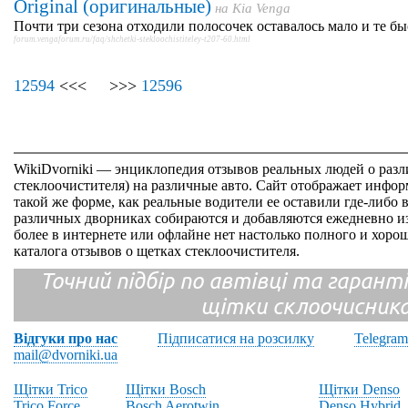
Original (оригинальные)
на
Kia Venga
Почти три сезона отходили полосочек оставалось мало и те б
forum.vengaforum.ru/faq/shchetki-stekloochistiteley-t207-60.html
12594
<<< >>>
12596
WikiDvorniki — энциклопедия отзывов реальных людей о раз
стеклоочистителя) на различные авто. Сайт отображает инфор
такой же форме, как реальные водители ее оставили где-либо 
различных дворниках собираются и добавляются ежедневно из
более в интернете или офлайне нет настолько полного и хор
каталога отзывов о щетках стеклоочистителя.
Точний підбір по автівці та гарантія
щітки склоочисник
Відгуки про нас
Підписатися на розсилку
Telegram
mail@dvorniki.ua
Щітки Trico
Щітки Bosch
Щітки Denso
Trico Force
Bosch Aerotwin
Denso Hybrid