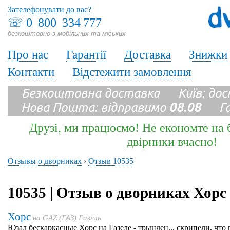
Зателефонувати до вас?
☏
0 800 334 777
безкоштовно з мобільних та міських
Про нас
Гарантії
Доставка
Знижки
Контакти
Відстежити замовлення
Безкоштовна доставка Київ: до
Нова Пошта: відправимо
08.08
Гара
Друзі, ми працюємо! Не економте на б
двірники вчасно!
Отзывы о дворниках
›
Отзыв 10535
10535 | Отзыв о дворниках Хорс
Хорс
на
GAZ (ГАЗ) Газель
Юзал бескаркасные Хорс на Газеле - трындец... скрипели, что 