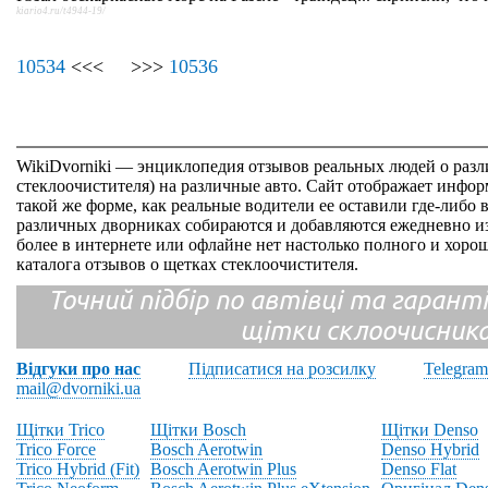
kiario4.ru/t4944-19/
10534
<<< >>>
10536
WikiDvorniki — энциклопедия отзывов реальных людей о раз
стеклоочистителя) на различные авто. Сайт отображает инфор
такой же форме, как реальные водители ее оставили где-либо 
различных дворниках собираются и добавляются ежедневно из
более в интернете или офлайне нет настолько полного и хор
каталога отзывов о щетках стеклоочистителя.
Точний підбір по автівці та гарантія
щітки склоочисник
Відгуки про нас
Підписатися на розсилку
Telegram
mail@dvorniki.ua
Щітки Trico
Щітки Bosch
Щітки Denso
Trico Force
Bosch Aerotwin
Denso Hybrid
Trico Hybrid (Fit)
Bosch Aerotwin Plus
Denso Flat