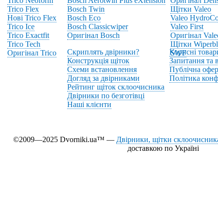
Trico Neoform
Bosch Aerotwin Plus eXtension
Оригінал Den
Trico Flex
Bosch Twin
Щітки Valeo
Нові Trico Flex
Bosch Eco
Valeo HydroCo
Trico Ice
Bosch Classicwiper
Valeo First
Trico Exactfit
Оригінал Bosch
Оригінал Vale
Trico Tech
Щітки Wiperbl
Скриплять двірники?
Корисні товар
Оригінал Trico
SWF
Конструкція щіток
Запитання та в
Схеми встановлення
Публічна офер
Догляд за двірниками
Політика конф
Рейтинг щіток склоочисника
Двірники по безготівці
Наші клієнти
©2009—2025 Dvorniki.ua™ —
Двірники, щітки склоочисника
доставкою по Україні