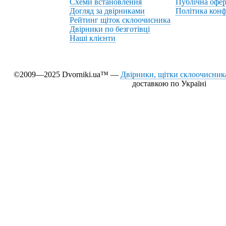
Схеми встановлення
Публічна офер
Догляд за двірниками
Політика конф
Рейтинг щіток склоочисника
Двірники по безготівці
Наші клієнти
©2009—2025 Dvorniki.ua™ —
Двірники, щітки склоочисника
доставкою по Україні