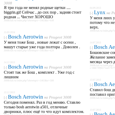
3008
Я три года не менял родные щетки ....
04.09.2015
Lynx
biggrin.gif Сейчас , до сих пор , задняя стоит
на
P
[-]
родная ... Чистит ХОРОШО
У меня линх у
3008club.ru/index.php?showtopic=1465&st=640
потому что не
верх.
3008club.ru/index.php
15.03.2016
Bosch Aerotwin
на
Peugeot 3008
[-]
У меня тоже Бош , новые лежат с осени ,
14.07.2015
Bosch Ae
машут старые уже года полтора . Доволен .
[-]
3008club.ru/index.php?showtopic=1465&st=620
Бошовские со
Желание заме
месяца через 
14.12.2015
Bosch Aerotwin
3008club.ru/index.php?
на
Peugeot 3008
[-]
s=8d6739f6571ad17b77
Стоят так же Бош , комплект . Уже год с
лишним
13.07.2015
3008club.ru/index.php?showtopic=1465&st=580
Bosch Ae
[-]
Ставил бош дв
13.12.2015
поставил ориг
Bosch Aerotwin
на
Peugeot 3008
[-]
3008club.ru/index.php
Сегодня поменял. Раз в год меняю. Ставлю
только bosh aerotwin a501, отличные
13.07.2015
дворники, плюс ещё то что идут комплектом.
Bosch Ae