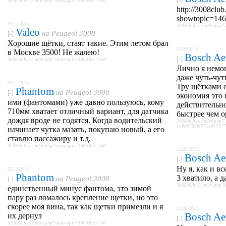
[-]
3008club.ru/index.php?showtopic=1465&st=580
http://3008club
showtopic=14
09.12.2015
3008club.ru/index.php
Valeo
на
Peugeot 3008
[-]
Хорошие щётки, стаят такие. Этим летом брал
13.07.2015
в Москве 3500! Не жалею!
Bosch Ae
[-]
3008club.ru/index.php?showtopic=1465&st=560
Лично я немог
даже чуть-чут
03.12.2015
Тру щётками о
Phantom
на
Peugeot 3008
[-]
экономия это 
ими (фантомами) уже давно пользуюсь, кому
действительно
710мм хватает отличный вариант, для датчика
быстрее чем о
дождя вроде не годятся. Когда водительский
3008club.ru/index.php?
s=8d6739f6571ad17b77
начинает чутка мазать, покупаю новый, а его
ставлю пассажиру и т.д.
3008club.ru/index.php?showtopic=1465&st=540
14.05.2015
Bosch Ae
[-]
Ну я, как и в
03.12.2015
Phantom
3 хватило, а 
на
Peugeot 3008
[-]
3008club.ru/index.php
единственный минус фантома, это зимой
пару раз ломалось крепление щетки, но это
скорее моя вина, так как щетки примезли и я
14.05.2015
Bosch Ae
их дернул
[-]
3008club.ru/index.php?showtopic=1465&st=540