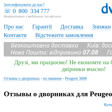
Зателефонувати до вас?
☏
0 800 334 777
безкоштовно з мобільних та міських
Про нас
Гарантії
Доставка
Знижки
Контакти
Відстежити замовлення
Безкоштовна доставка Київ: до
Нова Пошта: відправимо
07.08
Гара
Друзі, ми працюємо! Не економте на б
двірники вчасно!
Отзывы о дворниках
›
по машине
›
Peugeot 3008
Отзывы о дворниках для Peugeo
Купи