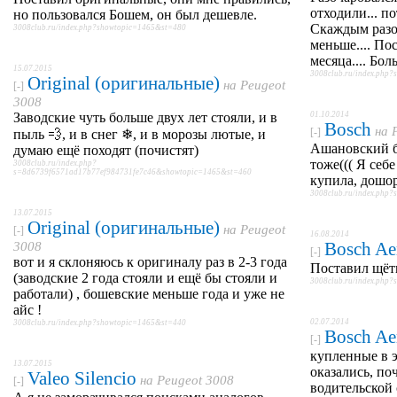
отходили... по
но пользовался Бошем, он был дешевле.
Скаждым разо
3008club.ru/index.php?showtopic=1465&st=480
меньше.... По
месяца.... Бо
15.07.2015
3008club.ru/index.php
Original (оригинальные)
на
Peugeot
[-]
3008
Заводские чуть больше двух лет стояли, и в
01.10.2014
Bosch
на
[-]
пыль 💨, и в снег ❄, и в морозы лютые, и
Ашановский б
думаю ещё походят (почистят)
тоже((( Я себ
3008club.ru/index.php?
s=8d6739f6571ad17b77ef984731fe7c46&showtopic=1465&st=460
купила, дошор
3008club.ru/index.php
13.07.2015
Original (оригинальные)
на
Peugeot
[-]
16.08.2014
Bosch Ae
3008
[-]
вот и я склоняюсь к оригиналу раз в 2-3 года
Поставил щёт
(заводские 2 года стояли и ещё бы стояли и
3008club.ru/index.php
работали) , бошевские меньше года и уже не
айс !
02.07.2014
3008club.ru/index.php?showtopic=1465&st=440
Bosch Ae
[-]
купленные в э
13.07.2015
оказались, по
Valeo Silencio
на
Peugeot 3008
[-]
водительской 