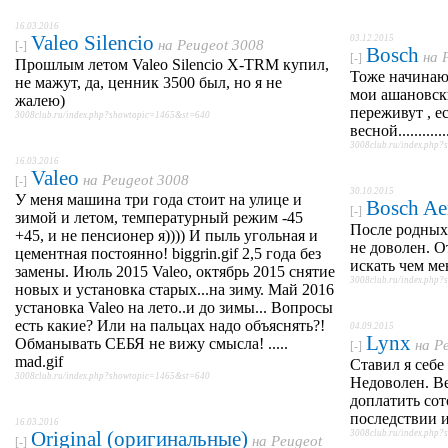
16.03.2016
Valeo Silencio
03.12.2015
на
Peugeot 3008
[-]
Bosch
на
[-]
Прошлым летом Valeo Silencio X-TRM купил,
Тоже начинаю
не мажут, да, ценник 3500 был, но я не
мои ашановск
жалею)
переживут , ес
3008club.ru/index.php?showtopic=1465&st=640
весной............
3008club.ru/index.php
16.03.2016
Valeo
на
Peugeot 3008
[-]
30.10.2015
У меня машина три года стоит на улице и
Bosch Ae
[-]
зимой и летом, температурный режим -45
После родных
+45, и не пенсионер я)))) И пыль угольная и
не доволен. 
цементная постоянно! biggrin.gif 2,5 года без
искать чем ме
замены. Июль 2015 Valeo, октябрь 2015 снятие
3008club.ru/index.php
новых и установка старых...на зиму. Май 2016
установка Valeo на лето..и до зимы... Вопросы
есть какие? Или на пальцах надо объяснять?!
04.09.2015
Lynx
Обманывать СЕБЯ не вижу смысла! .....
на
P
[-]
mad.gif
Ставил я себе
3008club.ru/index.php?showtopic=1465&st=640
Недоволен. Ве
доплатить сот
последствии и
16.03.2016
Original (оригинальные)
3008club.ru/index.php
на
Peugeot
[-]