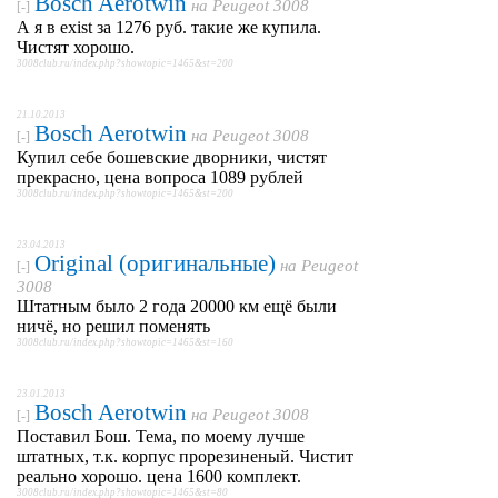
Bosch Aerotwin
на
Peugeot 3008
[-]
А я в exist за 1276 руб. такие же купила.
Чистят хорошо.
3008club.ru/index.php?showtopic=1465&st=200
21.10.2013
Bosch Aerotwin
на
Peugeot 3008
[-]
Купил себе бошевские дворники, чистят
прекрасно, цена вопроса 1089 рублей
3008club.ru/index.php?showtopic=1465&st=200
23.04.2013
Original (оригинальные)
на
Peugeot
[-]
3008
Штатным было 2 года 20000 км ещё были
ничё, но решил поменять
3008club.ru/index.php?showtopic=1465&st=160
23.01.2013
Bosch Aerotwin
на
Peugeot 3008
[-]
Поставил Бош. Тема, по моему лучше
штатных, т.к. корпус прорезиненый. Чистит
реально хорошо. цена 1600 комплект.
3008club.ru/index.php?showtopic=1465&st=80