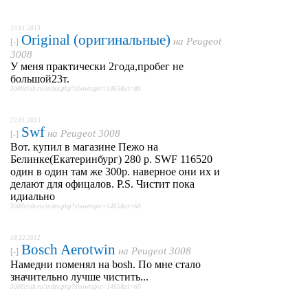
23.01.2013
Original (оригинальные)
на
Peugeot
[-]
3008
У меня практически 2года,пробег не
большой23т.
3008club.ru/index.php?showtopic=1465&st=80
22.01.2013
Swf
на
Peugeot 3008
[-]
Вот. купил в магазине Пежо на
Белинке(Екатеринбург) 280 р. SWF 116520
один в один там же 300р. наверное они их и
делают для офицалов. P.S. Чистит пока
идиально
3008club.ru/index.php?showtopic=1465&st=60
18.12.2012
Bosch Aerotwin
на
Peugeot 3008
[-]
Намедни поменял на bosh. По мне стало
значительно лучше чистить...
3008club.ru/index.php?showtopic=1465&st=60