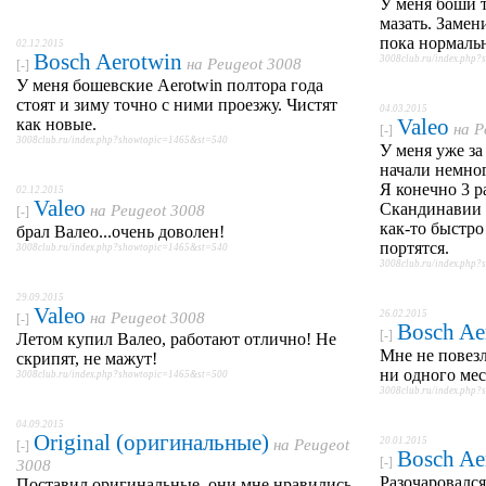
У меня боши т
мазать. Замен
пока нормальн
02.12.2015
Bosch Aerotwin
3008club.ru/index.php
на
Peugeot 3008
[-]
У меня бошевские Aerotwin полтора года
стоят и зиму точно с ними проезжу. Чистят
04.03.2015
Valeo
как новые.
на
P
[-]
3008club.ru/index.php?showtopic=1465&st=540
У меня уже з
начали немног
Я конечно 3 р
02.12.2015
Valeo
Скандинавии с
на
Peugeot 3008
[-]
как-то быстр
брал Валео...очень доволен!
портятся.
3008club.ru/index.php?showtopic=1465&st=540
3008club.ru/index.php
29.09.2015
Valeo
26.02.2015
на
Peugeot 3008
[-]
Bosch Ae
[-]
Летом купил Валео, работают отлично! Не
Мне не повез
скрипят, не мажут!
ни одного мес
3008club.ru/index.php?showtopic=1465&st=500
3008club.ru/index.php
04.09.2015
Original (оригинальные)
20.01.2015
на
Peugeot
[-]
Bosch Ae
[-]
3008
Разочаровался
Поставил оригинальные, они мне нравились,