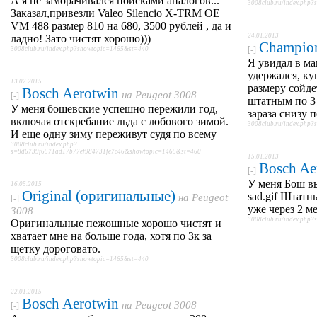
А я не заморачивался поисками аналогов...
3008club.ru/index.php
Заказал,привезли Valeo Silencio X-TRM OE
VM 488 размер 810 на 680, 3500 рублей , да и
24.01.2013
ладно! Зато чистят хорошо)))
Champio
[-]
3008club.ru/index.php?showtopic=1465&st=440
Я увидал в ма
удержался, ку
13.07.2015
размеру сойде
Bosch Aerotwin
на
Peugeot 3008
[-]
штатным по 3 
У меня бошевские успешно пережили год,
зараза снизу 
включая отскребание льда с лобового зимой.
3008club.ru/index.php
И еще одну зиму переживут судя по всему
3008club.ru/index.php?
s=8d6739f6571ad17b77ef984731fe7c46&showtopic=1465&st=460
15.01.2013
Bosch Ae
[-]
У меня Бош в
16.05.2015
Original (оригинальные)
sad.gif Штатн
на
Peugeot
[-]
уже через 2 м
3008
3008club.ru/index.php
Оригинальные пежошные хорошо чистят и
хватает мне на больше года, хотя по 3к за
щетку дороговато.
3008club.ru/index.php?showtopic=1465&st=440
22.01.2015
Bosch Aerotwin
на
Peugeot 3008
[-]