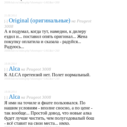
3008club.ru/index.php?showtopic=1465&st=300
31.08.2014
Original (оригинальные)
на
Peugeot
[-]
3008
А я подумал, когда тут, намедни, к дилеру
ездил и... поставил опять оригинал... Жена
покупку оплатила и сказала - радуйся...
Радуюсь...
3008club.ru/index.php?showtopic=1465&st=260
18.08.2014
Alca
на
Peugeot 3008
[-]
К ALCA претензий нет. Полет нормальный.
3008club.ru/index.php?showtopic=1465&st=240
18.08.2014
Alca
на
Peugeot 3008
[-]
Я ими на точиле и фиате пользовался. По
нашим условиям - вполне сносно, а по цене -
так вообще... Простой довод, что новые алка
будет лучше чистить, чем полугодовалый бош
- всё ставит на свои места... имхо.