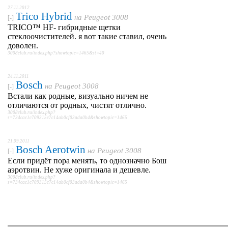
27.11.2012
Trico Hybrid
на
Peugeot 3008
[-]
TRICO™ HF- гибридные щетки
стеклоочистителей. я вот такие ставил, очень
доволен.
3008club.ru/index.php?showtopic=1465&st=40
24.11.2011
Bosch
на
Peugeot 3008
[-]
Встали как родные, визуально ничем не
отличаются от родных, чистят отлично.
3008club.ru/index.php?
s=734cac1c709315c7c14ab0cf03ada0b4&showtopic=1465
21.09.2011
Bosch Aerotwin
на
Peugeot 3008
[-]
Если придёт пора менять, то однозначно Бош
аэротвин. Не хуже оригинала и дешевле.
3008club.ru/index.php?
s=734cac1c709315c7c14ab0cf03ada0b4&showtopic=1465