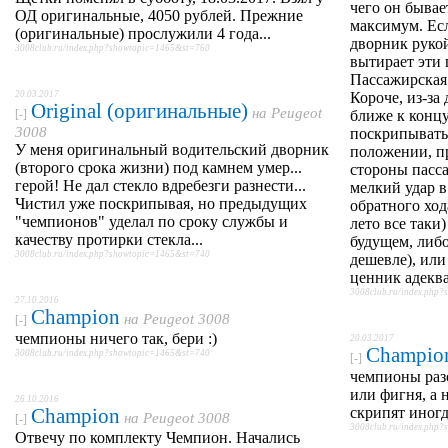
чего он бывае
ОД оригинальные, 4050 рублей. Прежние
максимум. Ес
(оригинальные) прослужили 4 года...
дворник рукой
3008club.ru/index.php?showtopic=1465&st=760
вытирает эти 
Пассажирская 
20.03.2017
Короче, из-за
Original (оригинальные)
на
Peugeot
[-]
ближе к концу
3008
поскрипывать
У меня оригинальный водительский дворник
положении, пр
(второго срока жизни) под камнем умер...
стороны пасса
герой! Не дал стекло вдребезги разнести...
мелкий удар 
Чистил уже поскрипывая, но предыдущих
обратного хода
"чемпионов" уделал по сроку службы и
лето все таки
качеству протирки стекла...
будущем, либо
3008club.ru/index.php?showtopic=1465&st=740
дешевле), или
ценник адекв
3008club.ru/index.php
27.10.2016
Champion
на
Peugeot 3008
[-]
чемпионы ничего так, бери :)
20.03.2017
Champio
3008club.ru/index.php?showtopic=1465&st=740
[-]
чемпионы разо
или фигня, а н
26.10.2016
Champion
скрипят иног
на
Peugeot 3008
[-]
3008club.ru/index.php
Отвечу по комплекту Чемпион. Начались