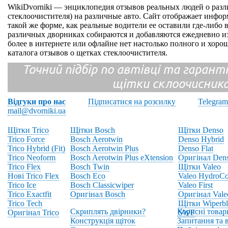
WikiDvorniki — энциклопедия отзывов реальных людей о раз
стеклоочистителя) на различные авто. Сайт отображает инфор
такой же форме, как реальные водители ее оставили где-либо 
различных дворниках собираются и добавляются ежедневно из
более в интернете или офлайне нет настолько полного и хор
каталога отзывов о щетках стеклоочистителя.
Точний підбір по автівці та гарантія
щітки склоочисник
Відгуки про нас
Підписатися на розсилку
Telegram
mail@dvorniki.ua
Щітки Trico
Щітки Bosch
Щітки Denso
Trico Force
Bosch Aerotwin
Denso Hybrid
Trico Hybrid (Fit)
Bosch Aerotwin Plus
Denso Flat
Trico Neoform
Bosch Aerotwin Plus eXtension
Оригінал Den
Trico Flex
Bosch Twin
Щітки Valeo
Нові Trico Flex
Bosch Eco
Valeo HydroCo
Trico Ice
Bosch Classicwiper
Valeo First
Trico Exactfit
Оригінал Bosch
Оригінал Vale
Trico Tech
Щітки Wiperbl
Скриплять двірники?
Корисні товар
Оригінал Trico
SWF
Конструкція щіток
Запитання та в