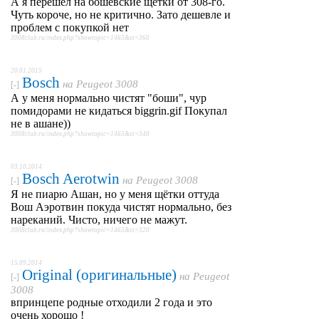
А я перешел на бошевские щетки от 308-го.
Чуть короче, но не критично. Зато дешевле и
проблем с покупкой нет
3008club.ru/index.php?showtopic=1465&st=360
20.01.2015
Bosch
на
Peugeot 3008
[-]
А у меня нормально чистят "боши", чур
помидорами не кидаться biggrin.gif Покупал
не в ашане))
3008club.ru/index.php?showtopic=1465&st=340
03.10.2014
Bosch Aerotwin
на
Peugeot 3008
[-]
Я не пиарю Ашан, но у меня щётки оттуда
Вош Аэротвин покуда чистят нормально, без
нареканий. Чисто, ничего не мажут.
3008club.ru/index.php?showtopic=1465&st=320
15.09.2014
Original (оригинальные)
на
Peugeot
[-]
3008
впринцепе родные отходили 2 года и это
очень хорошо !