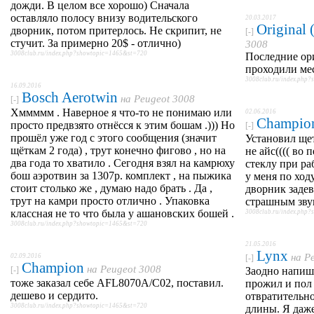
дожди. В целом все хорошо) Сначала
оставляло полосу внизу водительского
20.03.2017
Original
дворник, потом притерлось. Не скрипит, не
[-]
стучит. За примерно 20$ - отлично)
3008
3008club.ru/index.php?showtopic=1465&st=720
Последние ор
проходили мес
3008club.ru/index.php
16.09.2016
Bosch Aerotwin
на
Peugeot 3008
[-]
Хммммм . Наверное я что-то не понимаю или
02.06.2016
Champio
просто предвзято отнёсся к этим бошам .))) Но
[-]
прошёл уже год с этого сообщения (значит
Установил ще
щёткам 2 года) , трут конечно фигово , но на
не айс(((( во
два года то хватило . Сегодня взял на камрюху
стеклу при ра
бош аэротвин за 1307р. комплект , на пыжика
у меня по ход
стоит столько же , думаю надо брать . Да ,
дворник задев
трут на камри просто отлично . Упаковка
страшным зву
классная не то что была у ашановских бошей .
3008club.ru/index.php
3008club.ru/index.php?showtopic=1465&st=720
21.05.2016
Lynx
на
P
02.09.2016
[-]
Champion
на
Peugeot 3008
[-]
Заодно напишу
тоже заказал себе AFL8070A/C02, поставил.
прожил и пол 
дешево и сердито.
отвратительно
3008club.ru/index.php?showtopic=1465&st=720
длины. Я даже