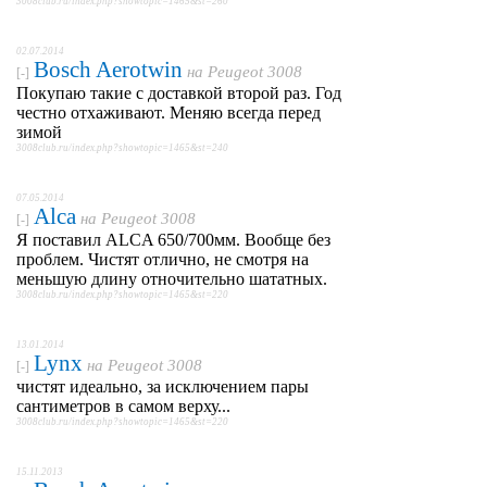
3008club.ru/index.php?showtopic=1465&st=260
02.07.2014
Bosch Aerotwin
на
Peugeot 3008
[-]
Покупаю такие с доставкой второй раз. Год
честно отхаживают. Меняю всегда перед
зимой
3008club.ru/index.php?showtopic=1465&st=240
07.05.2014
Alca
на
Peugeot 3008
[-]
Я поставил ALCA 650/700мм. Вообще без
проблем. Чистят отлично, не смотря на
меньшую длину отночительно шататных.
3008club.ru/index.php?showtopic=1465&st=220
13.01.2014
Lynx
на
Peugeot 3008
[-]
чистят идеально, за исключением пары
сантиметров в самом верху...
3008club.ru/index.php?showtopic=1465&st=220
15.11.2013