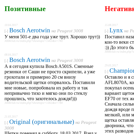
Позитивные
Негатив
10.04.2017
15.08.2017
Bosch Aerotwin
Lynx
на
Peugeot 3008
на
P
[-]
[-]
У меня 501-е два года уже трут. Хорошо трут))
Поставил наз
3008club.ru/index.php?showtopic=1465&st=780
кои-то веки с
:)) До этого 
3008club.ru/index.php
08.04.2017
Bosch Aerotwin
на
Peugeot 3008
[-]
А я сегодня купила Bosch A501S. Сменные
29.03.2017
Champio
резинки от Саши не просто скрипели, а уже
[-]
грохотали и примерно 20 см внизу
Оставлю и я 
водительской щетки оторвалось. Поставили
AFL8070A, кот
мне новые, попробовала их работу и так
покупал осен
непривычно тихо и мягко они по стеклу
вариант щеток
прошлись, что захотелось дождя!)))
EF70 от тех ж
3008club.ru/index.php?showtopic=1465&st=780
Сначала сильн
дождя вроде п
мелкий, или м
21.03.2017
щетка оставля
Original (оригинальные)
на
Peugeot
[-]
дворника, что
3008
этих разводов
Щетки поменял в субботу, 18.03.2017. Взял у