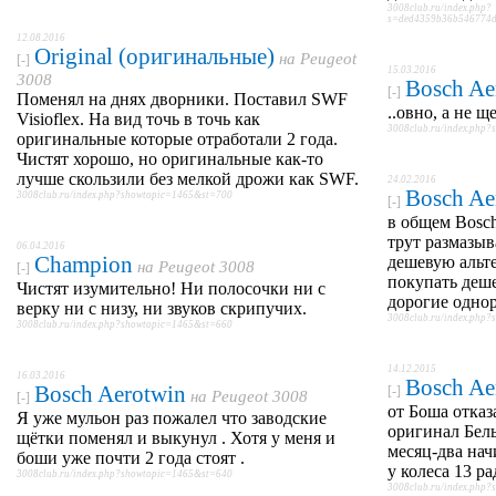
3008club.ru/index.php?
s=ded4359b36b546774d
12.08.2016
Original (оригинальные)
на
Peugeot
[-]
15.03.2016
3008
Bosch Ae
[-]
Поменял на днях дворники. Поставил SWF
..овно, а не 
Visioflex. На вид точь в точь как
3008club.ru/index.php
оригинальные которые отработали 2 года.
Чистят хорошо, но оригинальные как-то
лучше скользили без мелкой дрожи как SWF.
24.02.2016
Bosch Ae
3008club.ru/index.php?showtopic=1465&st=700
[-]
в общем Bosch
трут размазыв
06.04.2016
Champion
дешевую альте
на
Peugeot 3008
[-]
покупать деш
Чистят изумительно! Ни полосочки ни с
дорогие одно
верку ни с низу, ни звуков скрипучих.
3008club.ru/index.php
3008club.ru/index.php?showtopic=1465&st=660
14.12.2015
16.03.2016
Bosch Ae
Bosch Aerotwin
[-]
на
Peugeot 3008
[-]
от Боша отказа
Я уже мульон раз пожалел что заводские
оригинал Бель
щётки поменял и выкунул . Хотя у меня и
месяц-два нач
боши уже почти 2 года стоят .
у колеса 13 р
3008club.ru/index.php?showtopic=1465&st=640
3008club.ru/index.php