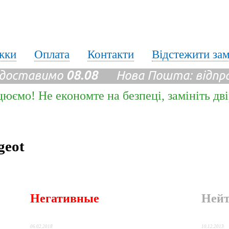
жки
Оплата
Контакти
Відстежити за
 доставимо
08.08
Нова Пошта: відпр
цюємо! Не економте на безпеці, замініть дв
geot
Негативные
Ней
06.02.2018
10.12.2013