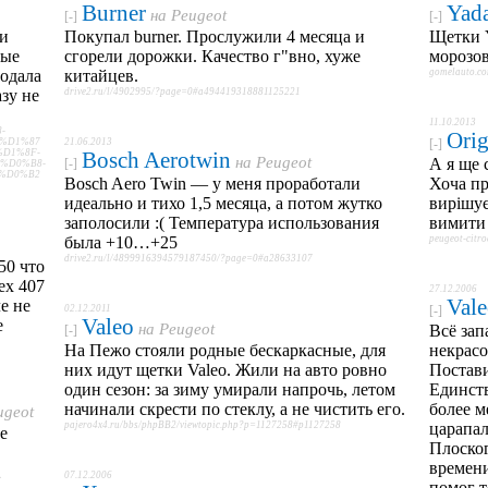
Burner
Yad
на
Peugeot
[-]
[-]
 и
Покупал burner. Прослужили 4 месяца и
Щетки Y
вые
сгорели дорожки. Качество г"вно, хуже
морозов
одала
китайцев.
gomelauto.c
зу не
drive2.ru/l/4902995/?page=0#a494419318881125221
11.10.2013
-
Orig
%D1%87
21.06.2013
[-]
D1%8F-
Bosch Aerotwin
на
Peugeot
А я ще 
[-]
%D0%B8-
%D0%B2
Bosch Aero Twin — у меня проработали
Хоча пр
идеально и тихо 1,5 месяца, а потом жутко
вирішує
заполосили :( Температура использования
вимити 
была +10…+25
peugeot-citr
drive2.ru/l/4899916394579187450/?page=0#a28633107
50 что
ех 407
27.12.2006
Val
е не
02.12.2011
[-]
Valeo
е
на
Peugeot
Всё зап
[-]
На Пежо стояли родные бескаркасные, для
некрасо
них идут щетки Valeo. Жили на авто ровно
Постави
один сезон: за зиму умирали напрочь, летом
Единст
начинали скрести по стеклу, а не чистить его.
более м
ugeot
pajero4x4.ru/bbs/phpBB2/viewtopic.php?p=1127258#p1127258
царапал
е
Плоског
времени
2
07.12.2006
помог т