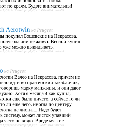
зался их использовать - плохо
ют по краям. Будьте внимательны!
oen.by/phpbb3/viewtopic.php?f=135&t=204&start=80
ch Aerotwin
на
Peugeot
ы покупал Бошевские на Некрасова.
полугода они не живут. Весной купил
ю уже можно выкидывать.
oen.by/phpbb3/viewtopic.php?f=135&t=204&start=40
eo
на
Peugeot
счотки Валео на Некрасова, причем не
льно идти во пранзузский закабайчик,
 говоришь марку манжыны, и они дают
 нужно. Хотя я месяца 4 как купил,
чотки еще были ничего, а сейчас то ли
 то ли еще чего, иногда по центеру
счотка не чистит... Надо будет
ь систему, может листок упавший
да я его не видю. Вроде мягкие.
oen.by/phpbb3/viewtopic.php?f=135&t=204&start=20