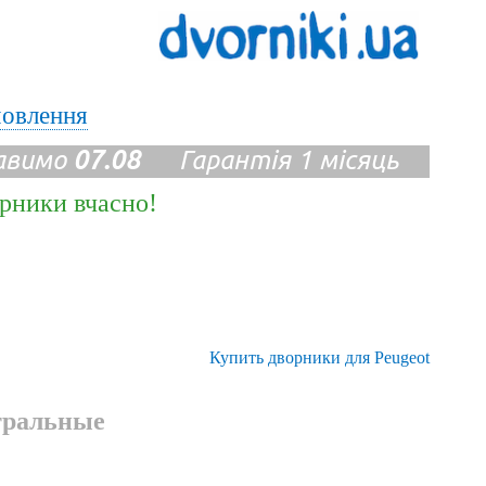
мовлення
авимо
07.08
Гарантія 1 місяць
ірники вчасно!
Купить дворники для Peugeot
тральные