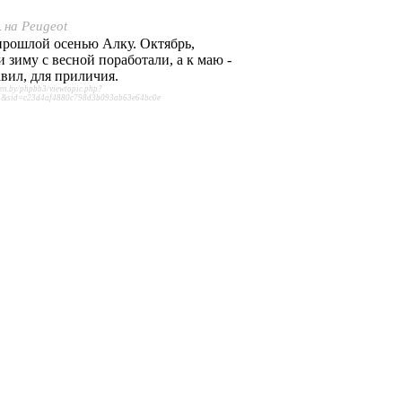
a
на
Peugeot
прошлой осенью Алку. Октябрь,
и зиму с весной поработали, а к маю -
авил, для приличия.
oen.by/phpbb3/viewtopic.php?
&sid=c23d4af4880c798d3b093ab63e64bc0e