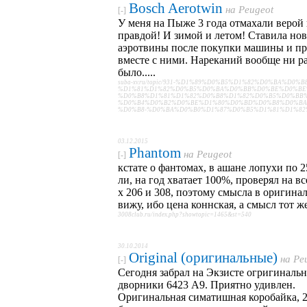
Bosch Aerotwin
на
Peugeot
[-]
У меня на Пыже 3 года отмахали верой
правдой! И зимой и летом! Ставила но
аэротвины после покупки машины и пр
вместе с ними. Нареканий вообще ни ра
было.....
suba-xv.ru/topic/931-%D1%89%D0%B5%D1%82%D0%BA%D0%B8
%D1%81%D1%82%D0%B5%D0%BA%D0%BB%D0%BE%D0%BE
%D0%B8%D1%81%D1%82%D0%B8%D1%82%D0%B5%D0%BB%
%D0%B4%D0%B2%D0%BE%D1%80%D0%BD%D0%B8%D0%BA
%D0%B8-%D0%BA%D0%B0%D1%87%D0%B5%D1%81%D1%82
03.12.2015
Phantom
на
Peugeot
[-]
кстате о фантомах, в ашане лопухи по 2
ли, на год хватает 100%, проверял на вс
х 206 и 308, поэтому смысла в оригинал
вижу, ибо цена коннская, а смысл тот ж
3008club.ru/index.php?showtopic=1465&st=540
30.10.2014
Original (оригинальные)
на
Pe
[-]
Сегодня забрал на Экзисте огригинальн
дворники 6423 А9. Приятно удивлен.
Оригинальная симатишная коробайка, 