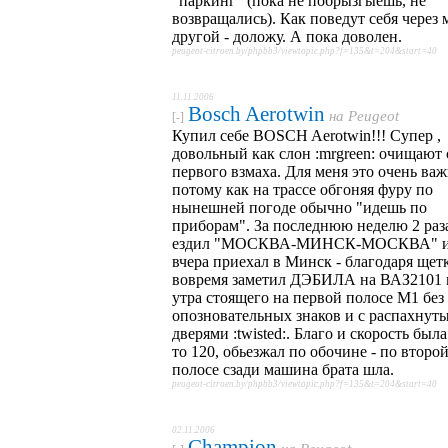
"паркинг" (пока не побрызгыешь, не
возвращались). Как поведут себя через 
другой - доложу. А пока доволен.
peugeot-citroen.by/phpbb3/viewtopic.php?f=135&t=204&start=40
11.11.2006
Bosch Aerotwin
на
Peugeot
[-]
Купил себе BOSCH Aerotwin!!! Супер ,
довольный как слон :mrgreen: очищают 
первого взмаха. Для меня это очень ва
потому как на трассе обгоняя фуру по
нынешней погоде обычно "идешь по
приборам". За последнюю неделю 2 раз
ездил "МОСКВА-МИНСК-МОСКВА" и
вчера приехал в Минск - благодаря щет
вовремя заметил ДЭБИЛА на ВАЗ2101 
утра стоящего на первой полосе М1 без
опозновательных знаков и с распахнут
дверями :twisted:. Благо и скорость была
то 120, обьезжал по обочине - по второ
полосе сзади машина брата шла.
peugeot-citroen.by/phpbb3/viewtopic.php?f=135&t=204&start=40
02.11.2006
Champion