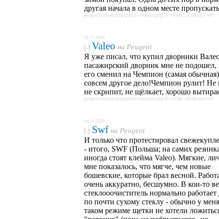
другая начала в одном месте пропускать.
peugeot-citroen.by/phpbb3/viewtopic.php?f=135&t=204&start=80
16.11.2006
Valeo
на
Peugeot
[-]
Я уже писал, что купил дворники Валео
пасажирский дворник мне не подошел, 
его сменил на Чемпион (самая обычная)
совсем другое дело!Чемпион рулит! Не 
не скрипит, не щёлкает, хорошо вытирае
peugeot-citroen.by/phpbb3/viewtopic.php?f=135&t=204&start=60
14.11.2006
Swf
на
Peugeot
[-]
И только что протестировал свежекупл
- итого, SWF (Польша; на самих резинк
иногда стоят клейма Valeo). Мягкие, ли
мне показалось, что мягче, чем новые
бошевские, которые брал весной. Работ
очень аккуратно, бесшумно. В кои-то в
стеклооочиститель нормально работает
по почти сухому стеклу - обычно у меня
таком режиме щетки не хотели ложитьс