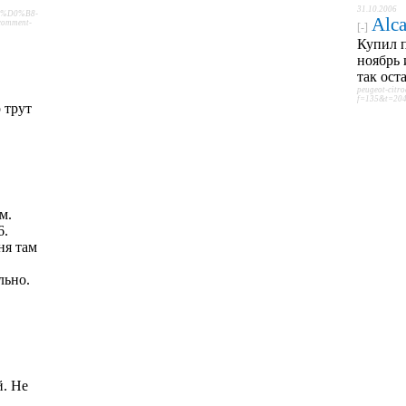
31.10.2006
%D0%B8-
Alc
omment-
[-]
Купил 
ноябрь 
так ост
peugeot-citr
f=135&t=204
 трут
м.
6.
ня там
.
льно.
й. Не