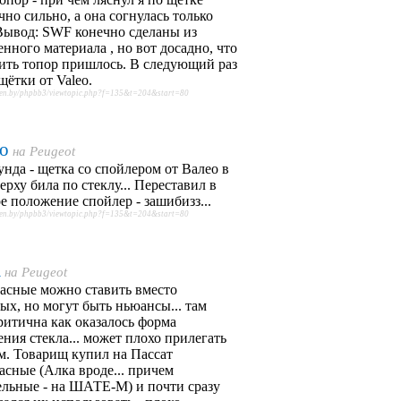
чно сильно, а она согнулась только
Вывод: SWF конечно сделаны из
енного материала , но вот досадно, что
ить топор пришлось. В следующий раз
щётки от Valeo.
oen.by/phpbb3/viewtopic.php?f=135&t=204&start=80
eo
на
Peugeot
унда - щетка со спойлером от Валео в
ерху била по стеклу... Переставил в
е положение спойлер - зашибизз...
oen.by/phpbb3/viewtopic.php?f=135&t=204&start=80
a
на
Peugeot
асные можно ставить вместо
ых, но могут быть ньюансы... там
ритична как оказалось форма
ения стекла... может плохо прилегать
м. Товарищ купил на Пассат
асные (Алка вроде... причем
льные - на ШАТЕ-М) и почти сразу