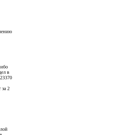
внению
 ибо
дел в
 23370
 за 2
шлой
е,