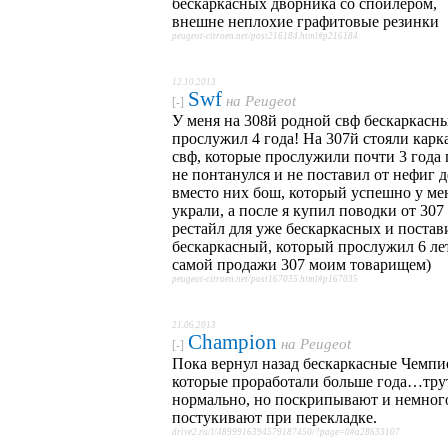
бескаркасных дворника со спойлером,
внешне неплохие графитовые резинки
peugeot-citroen.net/post216184.html#p216184
12.10.2013
Swf
на
Peugeot
[-]
У меня на 308й родной свф бескаркасн
прослужил 4 года! На 307й стояли карк
свф, которые прослужили почти 3 года 
не понтанулся и не поставил от нефиг д
вместо них бош, который успешно у ме
украли, а после я купил поводки от 307
рестайл для уже бескаркасных и постав
бескаркасный, который прослужил 6 ле
самой продажи 307 моим товарищем)
peugeot-citroen.net/post167035.html#p167035
21.06.2013
Champion
на
Peugeot
[-]
Пока вернул назад бескаркасные Чемпи
которые проработали больше года…тру
нормально, но поскрипывают и немног
постукивают при перекладке.
drive2.ru/l/4899916394579187450/?page=0#a28633107