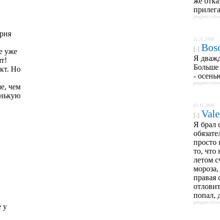
же отка
прилега
peugeot-citr
арня
11.11.2006
Bos
[-]
е уже
Я дважд
т!
Больше 
кт. Но
- осень
peugeot-citr
е, чем
енькую
01.11.2006
Val
[-]
Я брал 
обязате
просто
то, что
летом с
мороза,
правая 
отловит
попал, 
peugeot-citr
 у