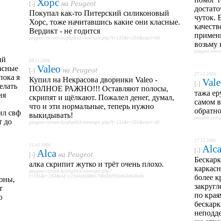
Хорс
на
Peugeot
[-]
достато
Покупал как-то Питерский силиконовый
чуток. 
Хорс, тоже начитавшись какие они класные.
качеств
Вердикт - не годится
примен
peugeot-citroen.by/phpbb3/viewtopic.php?f=135&t=204&start=60
возьму 
peugeot-citr
ый
08.11.2006
Valeo
асные
на
Peugeot
[-]
27.12.2006
пока я
Купил на Некрасова дворники Valeo -
Val
[-]
елать
ПОЛНОЕ РАЖНО!!! Оставляют полосы,
тажа ер
ня
скрипят и щёлкают. Пожалел денег, думал,
самом в
что и эти нормальные, теперь нужно
обратно
ил свф
выкидывать!
peugeot-citr
т до
peugeot-citroen.by/phpbb3/viewtopic.php?f=135&t=204&start=40
27.12.2006
31.10.2006
Alc
[-]
Alca
на
Peugeot
[-]
Бескарк
алка скрипит жутко и трёт очень плохо.
каркасн
peugeot-citroen.by/phpbb3/viewtopic.php?
более к
f=135&t=204&sid=c23d4af4880c798d3b093ab63e64bc0e
оны,
закругл
т
по края
о
бескарк
неподде