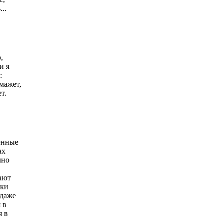
..
,
и я
:
мажет,
т.
енные
ах
чно
ают
еки
 даже
 в
я в