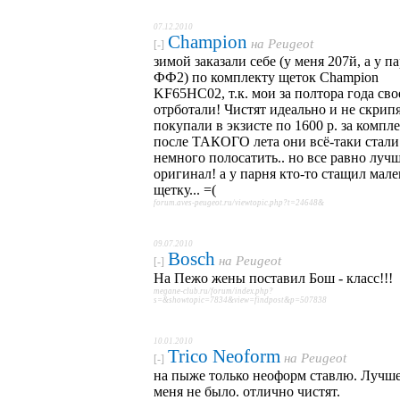
07.12.2010
Champion
на
Peugeot
[-]
зимой заказали себе (у меня 207й, а у п
ФФ2) по комплекту щеток Champion
KF65HC02, т.к. мои за полтора года сво
отрботали! Чистят идеально и не скрипя
покупали в экзисте по 1600 р. за компле
после ТАКОГО лета они всё-таки стали
немного полосатить.. но все равно лучш
оригинал! а у парня кто-то стащил мал
щетку... =(
forum.aves-peugeot.ru/viewtopic.php?t=24648&
09.07.2010
Bosch
на
Peugeot
[-]
На Пежо жены поставил Бош - класс!!!
megane-club.ru/forum/index.php?
s=&showtopic=7834&view=findpost&p=507838
10.01.2010
Trico Neoform
на
Peugeot
[-]
на пыже только неоформ ставлю. Лучше
меня не было. отлично чистят.