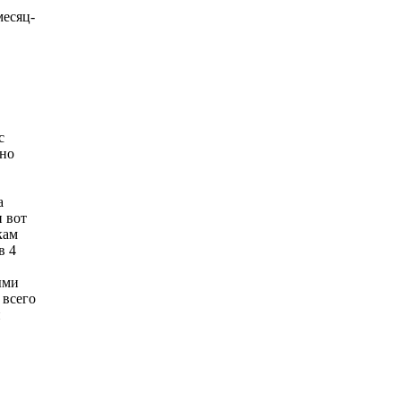
месяц-
с
жно
а
 вот
кам
в 4
ыми
 всего
й