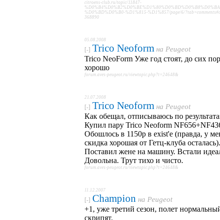
citroens-club.ru/topic/11847-
%D0%B4%D0%B2%D0%BE%D1%80%D0%BD%D0%B8%D0%BA
%D0%BD%D0%B0-%D1%815-%D1%857/page/6/?tab=comments#c
368890
05.08.2008
Trico Neoform
на
Peugeot
[-]
Trico NeoForm Уже год стоят, до сих пор
хорошо
forum.aves-peugeot.ru/viewtopic.php?t=24648&
21.07.2008
Trico Neoform
на
Peugeot
[-]
Как обещал, отписываюсь по результата
Купил пару Trico Neoform NF656+NF43
Обошлось в 1150р в exist'е (правда, у ме
скидка хорошая от Гетц-клуба осталась)
Поставил жене на машину. Встали идеа
Довольна. Трут тихо и чисто.
forum.aves-peugeot.ru/viewtopic.php?t=24648&
11.12.2007
Champion
на
Peugeot
[-]
+1, уже третий сезон, полет нормальны
скрипят.