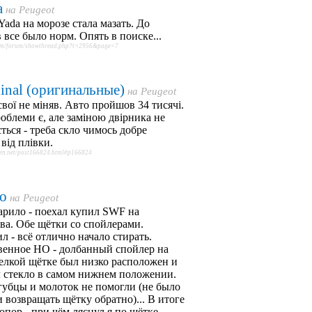
a
на
Peugeot
ada на морозе стала мазать. До
 все было норм. Опять в поиске...
om/forum/showthread.php?t=2956&page=7
inal (оригинальные)
на
Peugeot
свої не міняв. Авто пройшов 34 тисячі.
облеми є, але заміною двірника не
ться - треба скло чимось добре
від плівки.
oen.net/post166824.html#p166824
eo
на
Peugeot
арило - поехал купил SWF на
ва. Обе щётки со спойлерами.
л - всё отлично начало стирать.
венное НО - долбанный спойлер на
елкой щётке был низко расположен и
 стекло в самом нижнем положении.
убцы и молоток не помогли (не было
 возвращать щётку обратно)... В итоге
опор - при чём ляснул я по щётке