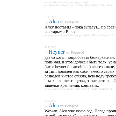
autoclub.kharkov.ua/forum/viewtopic.php?
p=187465&sid=3d4a852b6175b5d4e19b6ab944da281d#p187465
12.03.2007
Alca
на
Peugeot
[-]
Алку поставил - пока зупагут... по сра
со старыми Валео
peugeot-citroen.by/phpbb3/viewtopic.php?f=135&t=204&start=100
08.03.2007
Heyner
на
Peugeot
[-]
давно хотел попробовать безкаркасные,
понимал, в этом должен быть толк. уви
бигзе heyner (alcamobil.de) всесезонные,
за 1шт. доволен как слон. вместо серых
разводов чистое стекло, всю воду гребет
взмаха. коплект: щетка, запас.резинка, 2
защелки крепления, концевик.
peugeot-citroen.by/phpbb3/viewtopic.php?f=135&t=204&start=80
08.12.2006
Alca
на
Peugeot
[-]
Wowan, Alco уже юзаю год. Перед про
зимой покупал. Одна до сих пор в норм