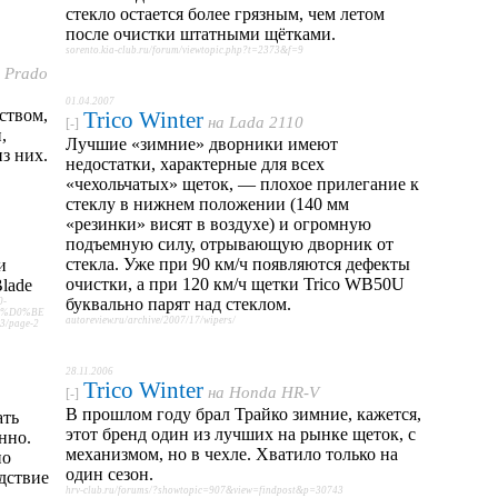
стекло остается более грязным, чем летом
после очистки штатными щётками.
sorento.kia-club.ru/forum/viewtopic.php?t=2373&f=9
r Prado
01.04.2007
ством,
Trico Winter
на
Lada 2110
[-]
,
Лучшие «зимние» дворники имеют
з них.
недостатки, характерные для всех
«чехольчатых» щеток, — плохое прилегание к
стеклу в нижнем положении (140 мм
«резинки» висят в воздухе) и огромную
подъемную силу, отрывающую дворник от
стекла. Уже при 90 км/ч появляются дефекты
и
очистки, а при 120 км/ч щетки Trico WВ50U
Blade
буквально парят над стеклом.
0-
A%D0%BE
autoreview.ru/archive/2007/17/wipers/
page-2
28.11.2006
Trico Winter
на
Honda HR-V
[-]
В прошлом году брал Трайко зимние, кажется,
ать
этот бренд один из лучших на рынке щеток, с
нно.
механизмом, но в чехле. Хватило только на
но
один сезон.
едствие
hrv-club.ru/forums/?showtopic=907&view=findpost&p=30743