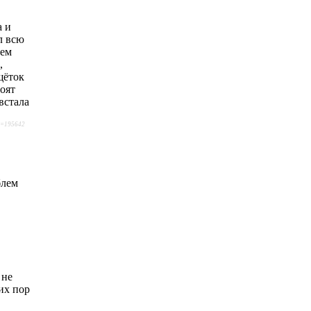
а и
ёл всю
ием
,
щёток
тоят
встала
p=195642
блем
 не
их пор