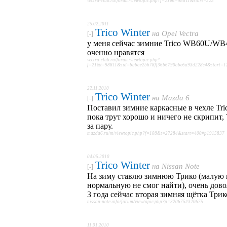
vectra-club.ru/forum/viewtopic.php?f=21&t=98811&start=225
25.02.2011
Trico Winter
на
Opel Vectra
[-]
у меня сейчас зимние Trico WB60U/WB
оченно нравятся
vectra-club.ru/forum/viewtopic.php?
f=21&t=98811&sid=bbbae2b678ff36b6790abe6a93d228c4&start=1
22.11.2010
Trico Winter
на
Mazda 6
[-]
Поставил зимние каркасные в чехле Tri
пока трут хорошо и ничего не скрипит, 
за пару.
mazda6.ru/m/viewtopic.php?f=108&t=27284&start=400#p1915837
04.05.2010
Trico Winter
на
Nissan Note
[-]
На зиму ставлю зимнюю Трико (малую
нормальную не смог найти), очень дово
3 года сейчас вторая зимняя щётка Трик
nissan-note.info/forum/viewtopic.php?p=320675#320675
11.01.2010