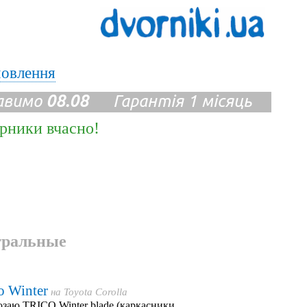
мовлення
авимо
08.08
Гарантія 1 місяць
ірники вчасно!
тральные
o Winter
на
Toyota Corolla
заю TRICO Winter blade (каркасники