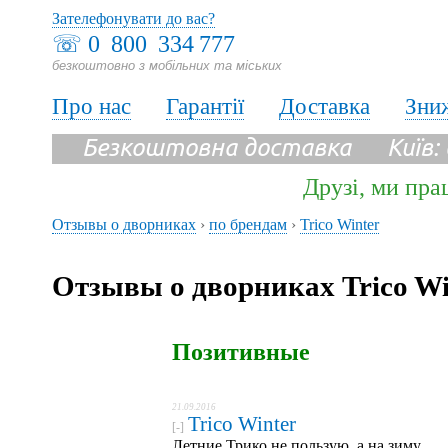
Зателефонувати до вас?
☏
0 800 334 777
безкоштовно з мобільних та міських
Про нас
Гарантії
Доставка
Зни
Безкоштовна доставка Київ:
Друзі, ми пра
Отзывы о дворниках
›
по брендам
›
Trico Winter
Отзывы о дворниках Trico Wi
Позитивные
21.09.2016
Trico Winter
[-]
Летние Трико не пользую, а на зиму,