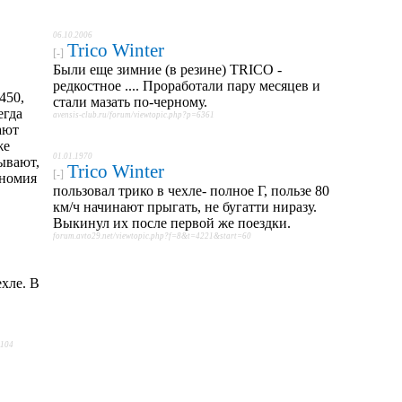
06.10.2006
Trico Winter
[-]
Были еще зимние (в резине) TRICO -
редкостное .... Проработали пару месяцев и
450,
стали мазать по-черному.
егда
avensis-club.ru/forum/viewtopic.php?p=6361
ают
же
01.01.1970
зывают,
Trico Winter
[-]
ономия
пользовал трико в чехле- полное Г, пользе 80
км/ч начинают прыгать, не бугатти ниразу.
Выкинул их после первой же поездки.
forum.avto29.net/viewtopic.php?f=8&t=4221&start=60
хле. В
8104