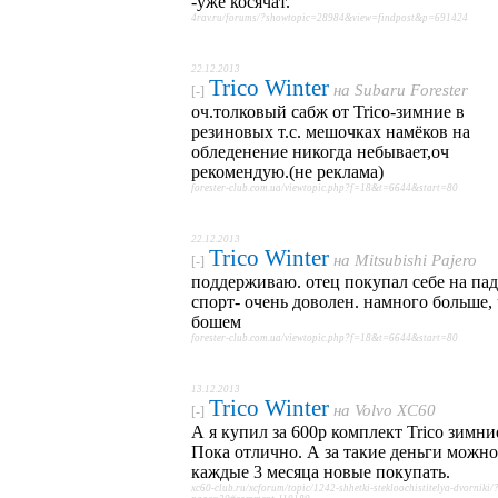
-уже косячат.
4rav.ru/forums/?showtopic=28984&view=findpost&p=691424
22.12.2013
Trico Winter
на
Subaru Forester
[-]
оч.толковый сабж от Trico-зимние в
резиновых т.с. мешочках намёков на
обледенение никогда небывает,оч
рекомендую.(не реклама)
forester-club.com.ua/viewtopic.php?f=18&t=6644&start=80
22.12.2013
Trico Winter
на
Mitsubishi Pajero
[-]
поддерживаю. отец покупал себе на па
спорт- очень доволен. намного больше,
бошем
forester-club.com.ua/viewtopic.php?f=18&t=6644&start=80
13.12.2013
Trico Winter
на
Volvo XC60
[-]
А я купил за 600р комплект Trico зимни
Пока отлично. А за такие деньги можно
каждые 3 месяца новые покупать.
xc60-club.ru/xcforum/topic/1242-shhetki-stekloochistitelya-dvorniki/