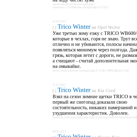
maverickclub.net/forum/index.php?
showtopic=22540&view=findpost&p=517425
01.02.2012
Trico Winter
на
Opel Vectra
[-]
Уже третью зиму езжу с TRICO WB600/
которые в чехлах, горя не знаю. Трут вс
отлично и не убиваются, полосы начин
появляться минимум через полгода. Да
грязь, которая летит с дороги, не разма
а счищают - считай дополнительная эк
на омывайке.
vectra-club.ru/forum/viewtopic.php?f=21&t=98811&start=350
11.01.2012
Trico Winter
на
Kia Ceed
[-]
Взял на сезон зимние щетки TRICO в че
первый же снегопад доказали свою
состоятельность, никаких намерзаний и
ухудшения характеристик. Доволен.
ceedclub.ru/forums/index.php/topic,2230.msg1548104.html#msg154
08.01.2012
Trico Winter