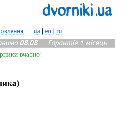
мовлення
ua
|
en
|
ru
авимо
08.08
Гарантія 1 місяць
ірники вчасно!
ника)