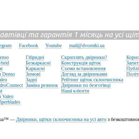
 автівці та гарантія 1 місяць на усі щ
legram
Facebook
Youtube
mail@dvorniki.ua
enso
Гібридні
Скриплять двірники?
Корис
brid
Безкаркасні
Конструкція щіток
Запит
at
Каркасні
Схеми встановлення
Публі
л Denso
Зимові
Догляд за двірниками
Політ
aleo
Задні
Рейтинг щіток склоочисника
droConnect
Заміна резинок
Двірники по безготівці
st
Наші клієнти
 Valeo
perblades
i.ua™ —
Двірники, щітки склоочисника на усі авто
з безкоштовно