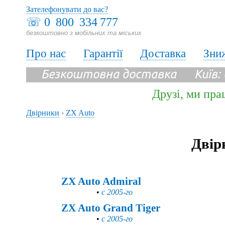
Зателефонувати до вас?
☏
0 800 334 777
безкоштовно з мобільних та міських
Про нас
Гарантії
Доставка
Зни
Безкоштовна доставка Київ:
Друзі, ми пра
Двірники
›
ZX Auto
Двір
ZX Auto Admiral
•
с 2005-го
ZX Auto Grand Tiger
•
с 2005-го