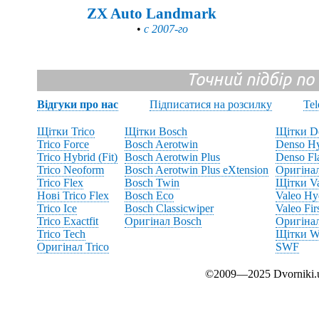
ZX Auto Landmark
•
с 2007-го
Точний підбір по
Відгуки про нас
Підписатися на розсилку
Te
Щітки Trico
Щітки Bosch
Щітки D
Trico Force
Bosch Aerotwin
Denso Hy
Trico Hybrid (Fit)
Bosch Aerotwin Plus
Denso Fl
Trico Neoform
Bosch Aerotwin Plus eXtension
Оригіна
Trico Flex
Bosch Twin
Щітки V
Нові Trico Flex
Bosch Eco
Valeo Hy
Trico Ice
Bosch Classicwiper
Valeo Fir
Trico Exactfit
Оригінал Bosch
Оригінал
Trico Tech
Щітки Wi
Оригінал Trico
SWF
©2009—2025 Dvornik