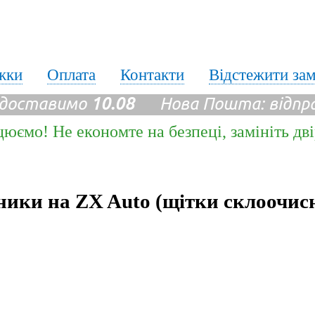
жки
Оплата
Контакти
Відстежити за
 доставимо
10.08
Нова Пошта: відпр
цюємо! Не економте на безпеці, замініть дв
ники на ZX Auto (щітки склоочис