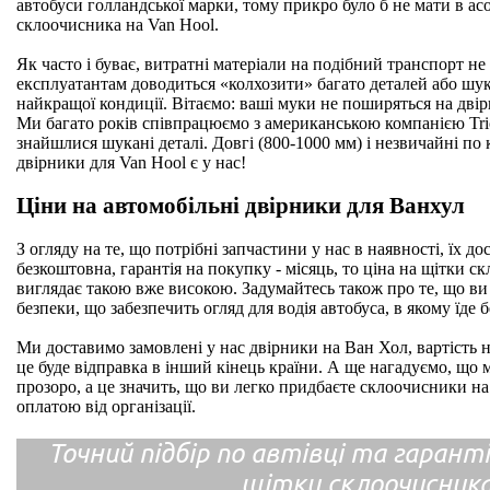
автобуси голландської марки, тому прикро було б не мати в а
склоочисника на Van Hool.
Як часто і буває, витратні матеріали на подібний транспорт не 
експлуатантам доводиться «колхозити» багато деталей або шук
найкращої кондиції. Вітаємо: ваші муки не поширяться на дві
Ми багато років співпрацюємо з американською компанією Tric
знайшлися шукані деталі. Довгі (800-1000 мм) і незвичайні по
двірники для Van Hool є у нас!
Ціни на автомобільні двірники для Ванхул
З огляду на те, що потрібні запчастини у нас в наявності, їх д
безкоштовна, гарантія на покупку - місяць, то ціна на щітки с
виглядає такою вже високою. Задумайтесь також про те, що в
безпеки, що забезпечить огляд для водія автобуса, в якому їде 
Ми доставимо замовлені у нас двірники на Ван Хол, вартість н
це буде відправка в інший кінець країни. А ще нагадуємо, що
прозоро, а це значить, що ви легко придбаєте склоочисники на
оплатою від організації.
Точний підбір по автівці та гарантія
щітки склоочисник