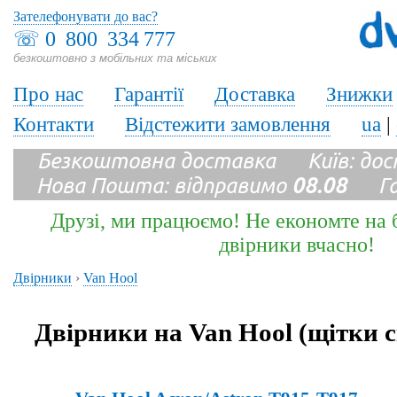
Зателефонувати до вас?
☏
0 800 334 777
безкоштовно з мобільних та міських
Про нас
Гарантії
Доставка
Знижки
Контакти
Відстежити замовлення
ua
|
Безкоштовна доставка Київ: до
Нова Пошта: відправимо
08.08
Гара
Друзі, ми працюємо! Не економте на б
двірники вчасно!
Двірники
›
Van Hool
Двірники на Van Hool (щітки 