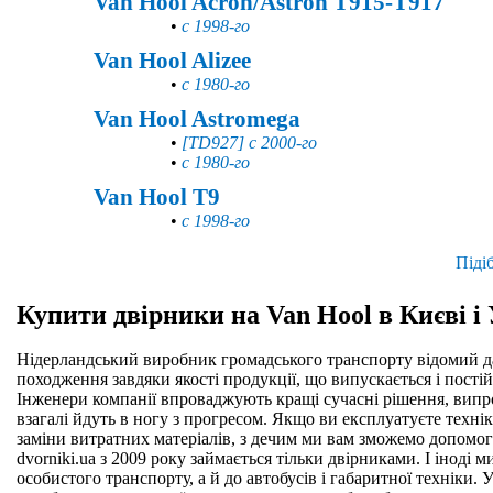
Van Hool Acron/Astron T915-T917
•
с 1998-го
Van Hool Alizee
•
с 1980-го
Van Hool Astromega
•
[TD927] с 2000-го
•
с 1980-го
Van Hool T9
•
с 1998-го
Піді
Купити двірники на Van Hool в Києві і 
Нідерландський виробник громадського транспорту відомий д
походження завдяки якості продукції, що випускається і постій
Інженери компанії впроваджують кращі сучасні рішення, випр
взагалі йдуть в ногу з прогресом. Якщо ви експлуатуєте технік
заміни витратних матеріалів, з дечим ми вам зможемо допомог
dvorniki.ua з 2009 року займається тільки двірниками. І іноді 
особистого транспорту, а й до автобусів і габаритної техніки. 