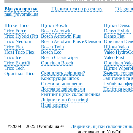
Відгуки про нас
Підписатися на розсилку
Telegram
mail@dvorniki.ua
Щітки Trico
Щітки Bosch
Щітки Denso
Trico Force
Bosch Aerotwin
Denso Hybrid
Trico Hybrid (Fit)
Bosch Aerotwin Plus
Denso Flat
Trico Neoform
Bosch Aerotwin Plus eXtension
Оригінал Den
Trico Flex
Bosch Twin
Щітки Valeo
Нові Trico Flex
Bosch Eco
Valeo HydroCo
Trico Ice
Bosch Classicwiper
Valeo First
Trico Exactfit
Оригінал Bosch
Оригінал Vale
Trico Tech
Щітки Wiperbl
Скриплять двірники?
Корисні товар
Оригінал Trico
SWF
Конструкція щіток
Запитання та в
Схеми встановлення
Публічна офер
Догляд за двірниками
Політика конф
Рейтинг щіток склоочисника
Двірники по безготівці
Наші клієнти
©2009—2025 Dvorniki.ua™ —
Двірники, щітки склоочисника
доставкою по Україні