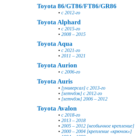
Toyota 86/GT86/FT86/GR86
•
с 2012-го
Toyota Alphard
•
с 2015-го
•
2008 – 2015
Toyota Aqua
•
с 2021-го
•
2011 – 2021
Toyota Aurion
•
с 2006-го
Toyota Auris
•
[универсал] с 2013-го
•
[хетчбэк] с 2012-го
•
[хетчбэк] 2006 – 2012
Toyota Avalon
•
с 2018-го
•
2013 – 2018
•
2005 – 2012 [необычное крепление]
•
2000 – 2004 [крепление «крючок»]