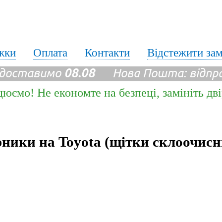
жки
Оплата
Контакти
Відстежити за
 доставимо
08.08
Нова Пошта: відпр
цюємо! Не економте на безпеці, замініть дв
рники на Toyota (щітки склоочисн