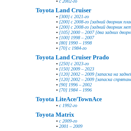
•
с 2002-го
Toyota Land Cruiser
•
[300] с 2021-го
•
[200] с 2008-го [задний дворник пл
•
[200] с 2008-го [задний дворник ме
•
[105] 2000 – 2007 [два задних дворн
•
[100] 1998 – 2007
•
[80] 1990 – 1998
•
[70] с 1984-го
Toyota Land Cruiser Prado
•
[250] с 2023-го
•
[150] 2009 – 2023
•
[120] 2002 – 2009 [запаска на задне
•
[120] 2002 – 2009 [запаска спрятан
•
[90] 1996 – 2002
•
[70] 1984 – 1996
Toyota LiteAce/TownAce
•
с 1992-го
Toyota Matrix
•
с 2009-го
•
2001 – 2009