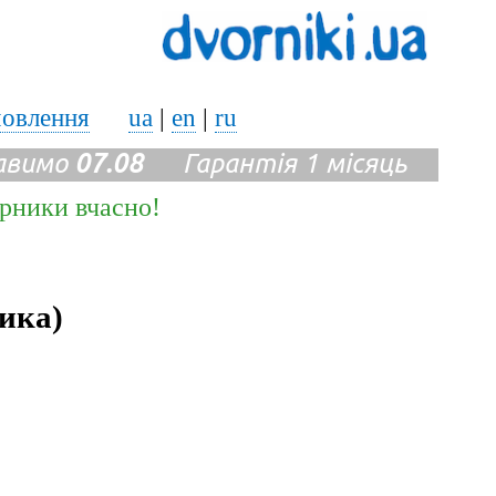
мовлення
ua
|
en
|
ru
авимо
07.08
Гарантія 1 місяць
ірники вчасно!
ика)