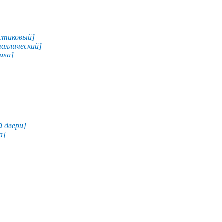
астиковый]
таллический]
ика]
й двери]
а]