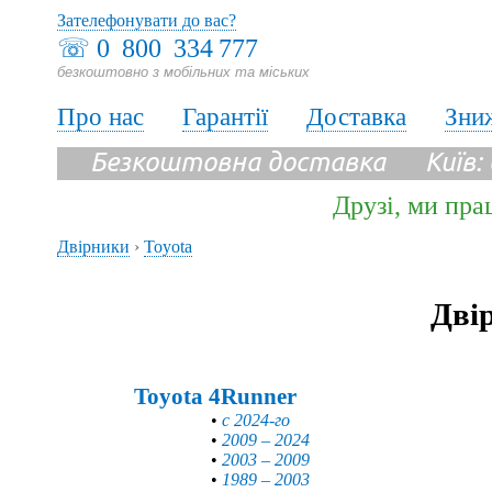
Зателефонувати до вас?
☏
0 800 334 777
безкоштовно з мобільних та міських
Про нас
Гарантії
Доставка
Зни
Безкоштовна доставка Київ:
Друзі, ми пра
Двірники
›
Toyota
Дві
Toyota 4Runner
•
с 2024-го
•
2009 – 2024
•
2003 – 2009
•
1989 – 2003