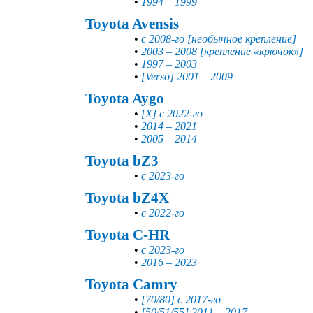
•
1994 – 1999
Toyota Avensis
•
с 2008-го [необычное крепление]
•
2003 – 2008 [крепление «крючок»]
•
1997 – 2003
•
[Verso] 2001 – 2009
Toyota Aygo
•
[X] с 2022-го
•
2014 – 2021
•
2005 – 2014
Toyota bZ3
•
с 2023-го
Toyota bZ4X
•
с 2022-го
Toyota C-HR
•
с 2023-го
•
2016 – 2023
Toyota Camry
•
[70/80] с 2017-го
•
[50/51/55] 2011 – 2017