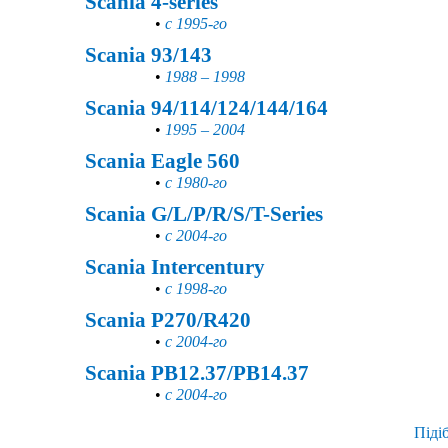
Scania 4-series
•
с 1995-го
Scania 93/143
•
1988 – 1998
Scania 94/114/124/144/164
•
1995 – 2004
Scania Eagle 560
•
с 1980-го
Scania G/L/P/R/S/T-Series
•
с 2004-го
Scania Intercentury
•
с 1998-го
Scania P270/R420
•
с 2004-го
Scania PB12.37/PB14.37
•
с 2004-го
Піді