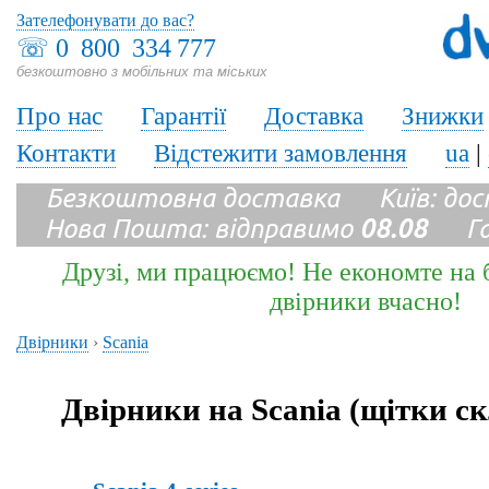
Зателефонувати до вас?
☏
0 800 334 777
безкоштовно з мобільних та міських
Про нас
Гарантії
Доставка
Знижки
Контакти
Відстежити замовлення
ua
|
Безкоштовна доставка Київ: до
Нова Пошта: відправимо
08.08
Гара
Друзі, ми працюємо! Не економте на б
двірники вчасно!
Двірники
›
Scania
Двірники на Scania (щітки с