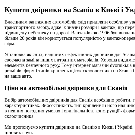
Купити двірники на Scania в Києві і Ук
Власникам вантажних автомобілів слід приділяти особливу ув
транспортного засобу, адже їх значні розміри і вантаж, що пер
підвищену небезпеку на дорозі. Вантажівкою 1996 був визнаний
більше 20 років він користується популярністю у вантажоперев
фірм.
Установка якісних, надійних і ефективних двірників для Scani
своєчасна заміна інших витратних матеріалів. Хороша видиміст
елементів безпечного руху. Тому інтернет-магазин dvorniki.ua 
розмірів, форм і типів кріплень щіток склоочисника на Scania 
на ваше авто.
Ціни на автомобільні двірники для Сканія
Вибір автомобільних двірників для Сканія необхідно робити, 
характеристиках. Зносостійкість, тип кріплення і його надійн
в певних погодних умовах і оригінальність конструкції - форм
склоочисника.
Ми пропонуємо купити двірники на Сканію в Києві і Україні, 
цінових груп: