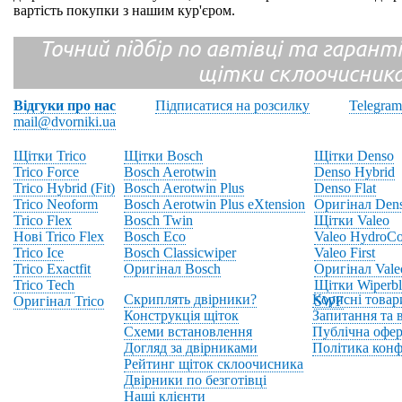
вартість покупки з нашим кур'єром.
Точний підбір по автівці та гарантія
щітки склоочисник
Відгуки про нас
Підписатися на розсилку
Telegram
mail@dvorniki.ua
Щітки Trico
Щітки Bosch
Щітки Denso
Trico Force
Bosch Aerotwin
Denso Hybrid
Trico Hybrid (Fit)
Bosch Aerotwin Plus
Denso Flat
Trico Neoform
Bosch Aerotwin Plus eXtension
Оригінал Den
Trico Flex
Bosch Twin
Щітки Valeo
Нові Trico Flex
Bosch Eco
Valeo HydroCo
Trico Ice
Bosch Classicwiper
Valeo First
Trico Exactfit
Оригінал Bosch
Оригінал Vale
Trico Tech
Щітки Wiperbl
Скриплять двірники?
Корисні товар
Оригінал Trico
SWF
Конструкція щіток
Запитання та в
Схеми встановлення
Публічна офер
Догляд за двірниками
Політика конф
Рейтинг щіток склоочисника
Двірники по безготівці
Наші клієнти