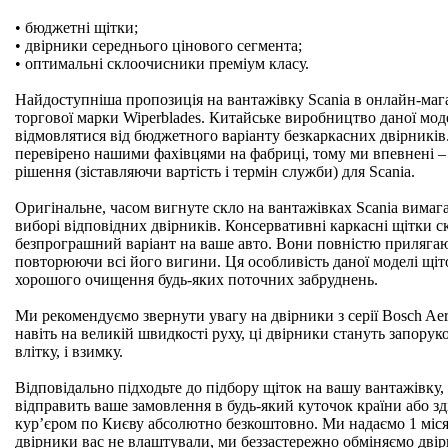
• бюджетні щітки;
• двірники середнього цінового сегмента;
• оптимальні склоочисники преміум класу.
Найдоступніша пропозиція на вантажівку Scania в онлайн-магаз
торгової марки Wiperblades. Китайське виробництво даної мод
відмовлятися від бюджетного варіанту безкаркасних двірників
перевірено нашими фахівцями на фабриці, тому ми впевнені 
рішення (зіставляючи вартість і термін служби) для Scania.
Оригінальне, часом вигнуте скло на вантажівках Scania вимаг
виборі відповідних двірників. Консервативні каркасні щітки ск
безпрограшний варіант на ваше авто. Вони повністю прилягаю
повторюючи всі його вигини. Ця особливість даної моделі щі
хорошого очищення будь-яких поточних забруднень.
Ми рекомендуємо звернути увагу на двірники з серії Bosch A
навіть на великій швидкості руху, ці двірники стануть запоруко
влітку, і взимку.
Відповідально підходьте до підбору щіток на вашу вантажівку, 
відправить ваше замовлення в будь-який куточок країни або з
кур’єром по Києву абсолютно безкоштовно. Ми надаємо 1 міся
двірники вас не влаштували, ми беззастережно обміняємо дві