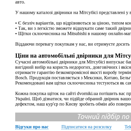
авто.
У нашому каталозі двірники на Мітсубісі представлені у 
• Є безліч варіантів, що відрізняються за ціною, типом ко
• Так, ви з легкістю зможете відшукати саме такий двір
• Щітки склоочисника на Mitsubishi в нашому онлайн-маг
Віддаючи перевагу покупкам у нас, ви отримуєте досить н
Ціни на автомобільні двірники для Мітсу
Сучасні автомобільні двірники для Мітсубісі випускає б
вигідний вибір на користь недорогих, довговічних і якіс
отримаєте гарантію безкомпромісної якості виробу термін
Bosch. Продукція поставляється з Мексики, Китаю, Бельгі
Рекомендовані вам щітки склоочисника тестуються як са
Кожна покупка щіток на сайті dvorniki.ua потішить вас
Україні. Щоб дізнатися, чи підійде обраний двірник ваш
дефектом, наш кур'єр по Києву зробить обмін або поверн
Точний підбір по
Відгуки про нас
Підписатися на розсилку
Te