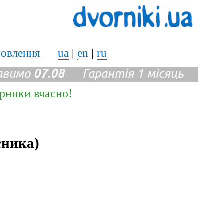
мовлення
ua
|
en
|
ru
авимо
07.08
Гарантія 1 місяць
ірники вчасно!
сника)