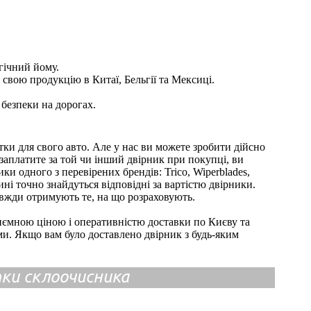
гічний йому.
свою продукцію в Китаї, Бельгії та Мексиці.
 безпеки на дорогах.
ки для свого авто. Але у нас ви можете зробити дійсно
 заплатите за той чи інший двірник при покупці, ви
и одного з перевірених брендів: Trico, Wiperblades,
ні точно знайдуться відповідні за вартістю двірники.
вжди отримують те, на що розраховують.
иємною ціною і оперативністю доставки по Києву та
ми. Якщо вам було доставлено двірник з будь-яким
ітки склоочисника