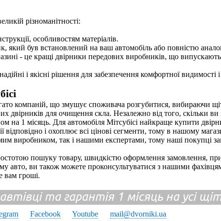
великій різноманітності:
нструкції, особливостям матеріалів.
ник, який був встановлений на ваш автомобіль або повністю анало
азині - це кращі двірники передових виробників, що випускають 
адійні і якісні рішення для забезпечення комфортної видимості і
бісі
агато компаній, що змушує споживача розгубитися, вибираючи щіт
них двірників для очищення скла. Незалежно від того, скільки ви
ом на 1 місяць. Для автомобіля Мітсубісі найкраще купити двірник
ї відповідно і охоплює всі цінові сегменти, тому в нашому магази
мим виробником, так і нашими експертами, тому наші покупці за
 простотою пошуку товару, швидкістю оформлення замовлення, пр
ому авто, ви також можете проконсультуватися з нашими фахівця
е вам гроші.
 автівці та гарантія 1 місяць на усі щ
legram
Facebook
Youtube
mail@dvorniki.ua