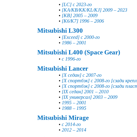
•
[LC] с 2023-го
•
[KA/KB/KK/KL/KJ] 2009 – 2023
•
[KB] 2005 – 2009
•
[K6/K7] 1996 – 2006
Mitsubishi L300
•
[Exceed] с 2000-го
•
1986 – 2001
Mitsubishi L400 (Space Gear)
•
с 1996-го
Mitsubishi Lancer
•
[X седан] с 2007-го
•
[X спортбэк] с 2008-го [сзади креп
•
[X спортбэк] с 2008-го [сзади плас
•
[IX седан] 2001 – 2010
•
[IX универсал] 2003 – 2009
•
1995 – 2001
•
1988 – 1995
Mitsubishi Mirage
•
с 2014-го
•
2012 – 2014