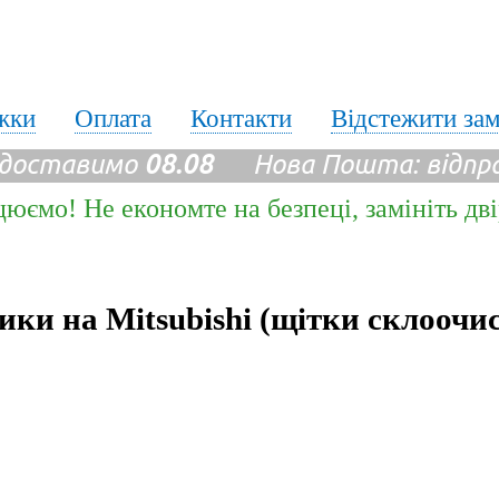
жки
Оплата
Контакти
Відстежити за
 доставимо
08.08
Нова Пошта: відпр
цюємо! Не економте на безпеці, замініть дв
ики на Mitsubishi (щітки склоочи