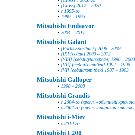
•
[Cross] с 2020-го
•
[Cross] 2017 – 2020
•
с 1995-го
•
1989 – 1995
Mitsubishi Endeavor
•
2004 – 2011
Mitsubishi Galant
•
[Fortis Sportback] 2008– 2009
•
[IX] [седан] 2003 – 2012
•
[VIII] [седан/универсал] 1996 – 2003
•
[VII] [седан/хэтчбек] 1992 – 1996
•
[VI] [седан/хэтчбек] 1987 – 1993
Mitsubishi Galloper
•
1998 – 2003
Mitsubishi Grandis
•
с 2004-го [крепл. «обычный крючок
•
с 2004-го [крепл. «широкий крючок»
Mitsubishi i-Miev
•
с 2010-го
Mitsubishi L200